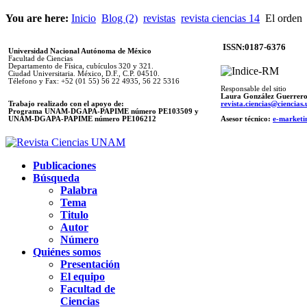
You are here:
Inicio
Blog (2)
revistas
revista ciencias 14
El orden
ISSN:0187-6376
Universidad Nacional Autónoma de México
Facultad de Ciencias
Departamento de Física, cubículos 320 y 321.
Ciudad Universitaria. México, D.F., C.P. 04510.
Télefono y Fax: +52 (01 55) 56 22 4935, 56 22 5316
Responsable del sitio
Laura González Guerrer
Trabajo realizado con el apoyo de:
revista.ciencias@ciencia
Programa UNAM-DGAPA-PAPIME número PE103509 y
UNAM-DGAPA-PAPIME
número PE106212
Asesor técnico:
e-marketi
Publicaciones
Búsqueda
Palabra
Tema
Titulo
Autor
Número
Quiénes somos
Presentación
El equipo
Facultad de
Ciencias