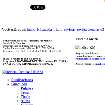
← R
Você está aqui:
Inicio
Búsqueda
Titulo
revistas
revista ciencias 63
ISSN:0187-6376
Universidad Nacional Autónoma de México
Facultad de Ciencias
Departamento de Física, cubículos 320 y 321.
Ciudad Universitaria. México, D.F., C.P. 04510.
Télefono y Fax: +52 (01 55) 56 22 4935, 56 22 5316
Responsable del sitio
Laura González Guerrer
Trabajo realizado con el apoyo de:
revista.ciencias@ciencia
Programa UNAM-DGAPA-PAPIME número PE103509 y
UNAM-DGAPA-PAPIME
número PE106212
Asesor técnico:
e-marketi
Publicaciones
Búsqueda
Palabra
Tema
Titulo
Autor