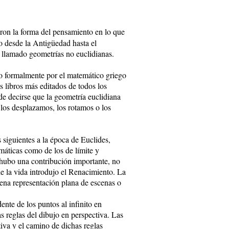
iaron la forma del pensamiento en lo que
o desde la Antigüedad hasta el
 llamado geometrías no euclidianas.
ido formalmente por el matemático griego
os libros más editados de todos los
de decirse que la geometría euclidiana
los desplazamos, los rotamos o los
 siguientes a la época de Euclides,
máticas como de los de límite y
o hubo una contribución importante, no
e la vida introdujo el Renacimiento. La
ena representación plana de escenas o
ente de los puntos al infinito en
as reglas del dibujo en perspectiva. Las
tiva y el camino de dichas reglas