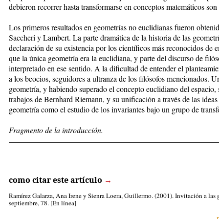
debieron recorrer hasta transformarse en conceptos matemáticos son p
Los primeros resultados en geometrías no euclidianas fueron obtenido
Saccheri y Lambert. La parte dramática de la historia de las geometría
declaración de su existencia por los científicos más reconocidos de e
que la única geometría era la euclidiana, y parte del discurso de fil
interpretado en ese sentido. A la dificultad de entender el planteam
a los beocios, seguidores a ultranza de los filósofos mencionados. U
geometría, y habiendo superado el concepto euclidiano del espacio, s
trabajos de Bernhard Riemann, y su unificación a través de las ideas
geometría como el estudio de los invariantes bajo un grupo de trans
Fragmento de la introducción.
_____________________________________________________
como citar este artículo
→
Ramírez Galarza, Ana Irene
y Sienra Loera, Guillermo. (2001). Invitación a las
septiembre, 78. [En línea]