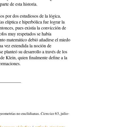
arte de esta historia.
s por dos estudiosos de la lógica,
s elíptica e hiperbólica fue lograr la
ntonces, pues existía la convicción de
ósofos muy respetados se había
iento matemático debió añadirse el miedo
na vez extendida la noción de
e planteó su desarrollo a través de los
 de Klein, quien finalmente define a la
formaciones.
__________
 geometrías no euclidianas.
Ciencias
63, julio-