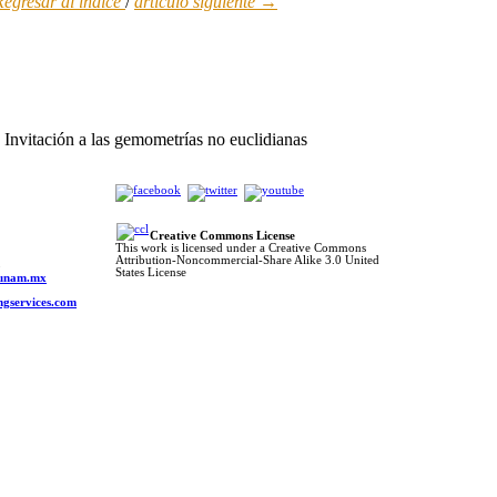
egresar al índic
e
/
artículo siguiente →
Invitación a las gemometrías no euclidianas
Creative Commons License
This work is licensed under a Creative Commons
Attribution-Noncommercial-Share Alike 3.0 United
o
States License
s.unam.mx
ngservices.com