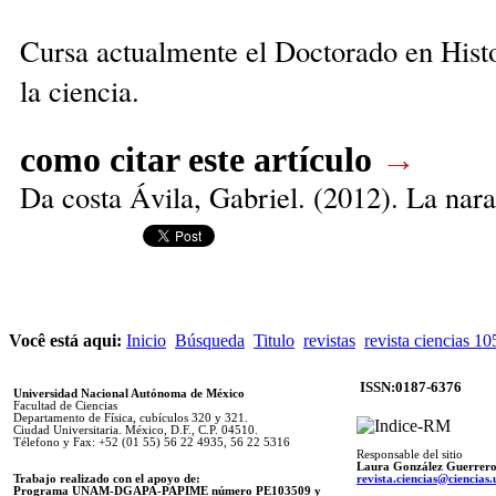
Cursa actualmente el Doctorado en Histo
la ciencia.
como citar este artículo
→
Da costa Ávila, Gabriel
. (2012). La nar
Você está aqui:
Inicio
Búsqueda
Titulo
revistas
revista ciencias 1
ISSN:0187-6376
Universidad Nacional Autónoma de México
Facultad de Ciencias
Departamento de Física, cubículos 320 y 321.
Ciudad Universitaria. México, D.F., C.P. 04510.
Télefono y Fax: +52 (01 55) 56 22 4935, 56 22 5316
Responsable del sitio
Laura González Guerrer
Trabajo realizado con el apoyo de:
revista.ciencias@ciencia
Programa UNAM-DGAPA-PAPIME número PE103509 y