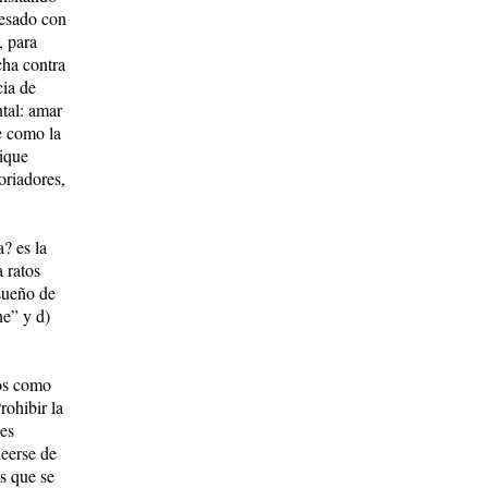
resado con
, para
cha contra
cia de
tal: amar
e como la
ique
oriadores,
? es la
a ratos
 sueño de
ne” y d)
vos como
rohibir la
les
leerse de
os que se