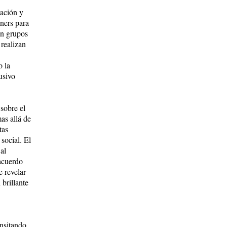
ración y
áners para
en grupos
realizan
o la
usivo
sobre el
as allá de
tas
social. El
al
 acuerdo
e revelar
brillante
ansitando