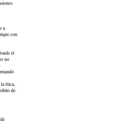
asiones
s a
brique con
donde el
to no
o
firmando
la ética,
mbito de
 de