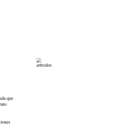
yuda que
ento
ciones