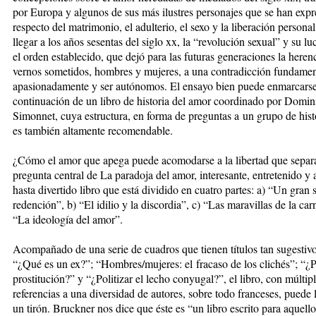
por Europa y algunos de sus más ilustres personajes que se han exp
respecto del matrimonio, el adulterio, el sexo y la liberación personal
llegar a los años sesentas del siglo xx, la “revolución sexual” y su lu
el orden establecido, que dejó para las futuras generaciones la heren
vernos sometidos, hombres y mujeres, a una contradicción fundamen
apasionadamente y ser autónomos. El ensayo bien puede enmarcars
continuación de un libro de historia del amor coordinado por Domin
Simonnet, cuya estructura, en forma de preguntas a un grupo de hist
es también altamente recomendable.
¿Cómo el amor que apega puede acomodarse a la libertad que separa
pregunta central de La paradoja del amor, interesante, entretenido y 
hasta divertido libro que está dividido en cuatro partes: a) “Un gran
redención”, b) “El idilio y la discordia”, c) “Las maravillas de la car
“La ideología del amor”.
Acompañado de una serie de cuadros que tienen títulos tan sugesti
“¿Qué es un ex?”; “Hombres/mujeres: el fracaso de los clichés”; “¿P
prostitución?” y “¿Politizar el lecho conyugal?”, el libro, con múltip
referencias a una diversidad de autores, sobre todo franceses, puede 
un tirón. Bruckner nos dice que éste es “un libro escrito para aquell