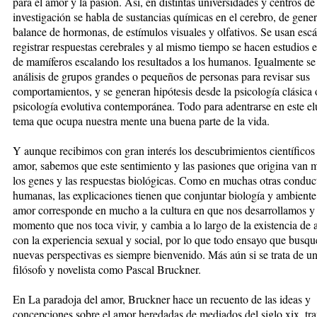
para el amor y la pasión. Así, en distintas universidades y centros de
investigación se habla de sustancias químicas en el cerebro, de gene
balance de hormonas, de estímulos visuales y olfativos. Se usan esc
registrar respuestas cerebrales y al mismo tiempo se hacen estudios 
de mamíferos escalando los resultados a los humanos. Igualmente se 
análisis de grupos grandes o pequeños de personas para revisar sus
comportamientos, y se generan hipótesis desde la psicología clásica 
psicología evolutiva contemporánea. Todo para adentrarse en este el
tema que ocupa nuestra mente una buena parte de la vida.
Y aunque recibimos con gran interés los descubrimientos científicos 
amor, sabemos que este sentimiento y las pasiones que origina van m
los genes y las respuestas biológicas. Como en muchas otras conduc
humanas, las explicaciones tienen que conjuntar biología y ambiente 
amor corresponde en mucho a la cultura en que nos desarrollamos y 
momento que nos toca vivir, y cambia a lo largo de la existencia de
con la experiencia sexual y social, por lo que todo ensayo que busqu
nuevas perspectivas es siempre bienvenido. Más aún si se trata de un 
filósofo y novelista como Pascal Bruckner.
En La paradoja del amor, Bruckner hace un recuento de las ideas y
concepciones sobre el amor heredadas de mediados del siglo xix, tr