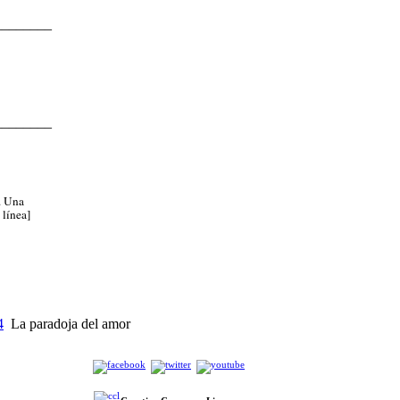
________
________
. Una
 línea]
4
La paradoja del amor