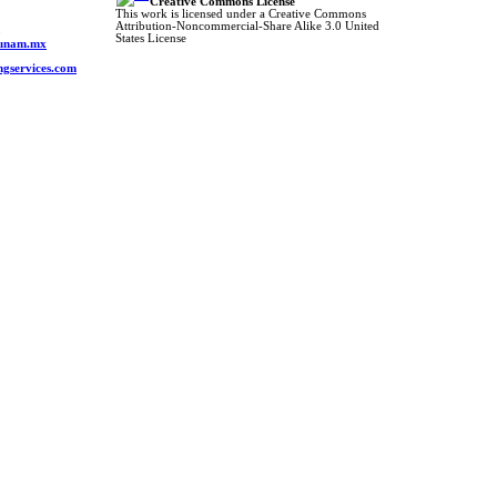
Creative Commons License
This work is licensed under a Creative Commons
Attribution-Noncommercial-Share Alike 3.0 United
o
States License
s.unam.mx
ngservices.com