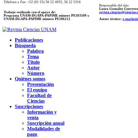
Télefono y Fax: +52 (01 55) 56 22 4935, 56 22 5316
Responsable del sitio
Laura González Guerrer
Trabajo realizado con el apoyo de:
revista.ciencias@ciencia
Programa UNAM-DGAPA-PAPIME número PE103509 y
UNAM-DGAPA-PAPIME
número PE106212
Asesor técnico:
e-marketi
Publicaciones
Búsqueda
Palabra
Tema
Titulo
Autor
Número
Quiénes somos
Presentación
El equipo
Facultad de
Ciencias
Suscripciones
Información y
venta
Suscripción anual
Modalidades de
pago