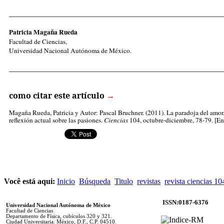
_____________________________________________________
Patricia Magaña Rueda
Facultad de Ciencias,
Universidad Nacional Autónoma de México.
_____________________________________________________
como citar este artículo
→
Magaña Rueda, Patricia
y Autor: Pascal Bruchner. (2011). La paradoja del amor
reflexión actual sobre las pasiones.
Ciencias
104, octubre-diciembre, 78-79. [En
Você está aqui:
Inicio
Búsqueda
Titulo
revistas
revista ciencias 10
ISSN:0187-6376
Universidad Nacional Autónoma de México
Facultad de Ciencias
Departamento de Física, cubículos 320 y 321.
Ciudad Universitaria. México, D.F., C.P. 04510.