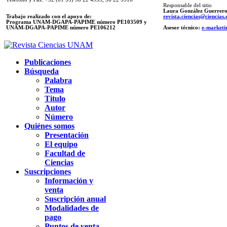
Responsable del sitio
Laura González Guerrer
Trabajo realizado con el apoyo de:
revista.ciencias@ciencia
Programa UNAM-DGAPA-PAPIME número PE103509 y
UNAM-DGAPA-PAPIME
número PE106212
Asesor técnico:
e-marketi
Publicaciones
Búsqueda
Palabra
Tema
Titulo
Autor
Número
Quiénes somos
Presentación
El equipo
Facultad de
Ciencias
Suscripciones
Información y
venta
Suscripción anual
Modalidades de
pago
Puntos de venta