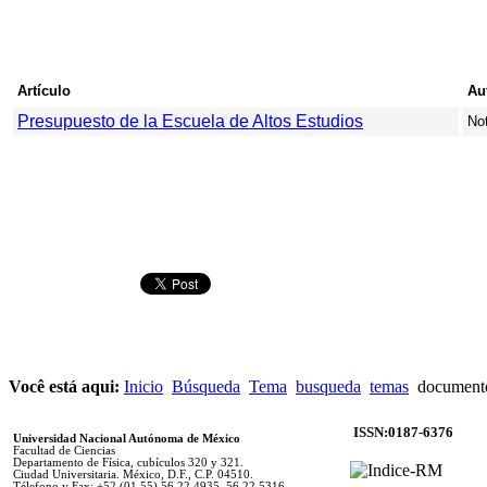
Artículo
Au
Presupuesto de la Escuela de Altos Estudios
Not
Você está aqui:
Inicio
Búsqueda
Tema
busqueda
temas
document
ISSN:0187-6376
Universidad Nacional Autónoma de México
Facultad de Ciencias
Departamento de Física, cubículos 320 y 321.
Ciudad Universitaria. México, D.F., C.P. 04510.
Télefono y Fax: +52 (01 55) 56 22 4935, 56 22 5316