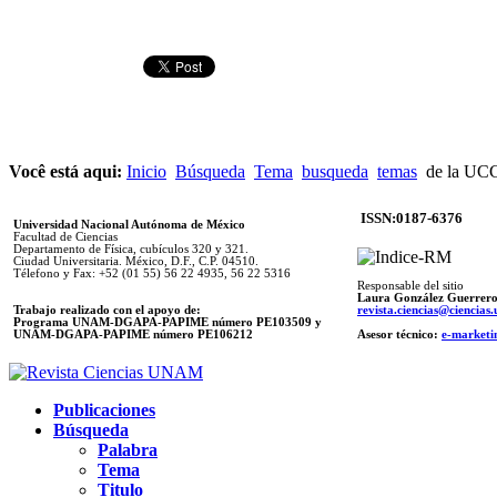
Você está aqui:
Inicio
Búsqueda
Tema
busqueda
temas
de la UC
ISSN:0187-6376
Universidad Nacional Autónoma de México
Facultad de Ciencias
Departamento de Física, cubículos 320 y 321.
Ciudad Universitaria. México, D.F., C.P. 04510.
Télefono y Fax: +52 (01 55) 56 22 4935, 56 22 5316
Responsable del sitio
Laura González Guerrer
Trabajo realizado con el apoyo de:
revista.ciencias@ciencia
Programa UNAM-DGAPA-PAPIME número PE103509 y
UNAM-DGAPA-PAPIME
número PE106212
Asesor técnico:
e-marketi
Publicaciones
Búsqueda
Palabra
Tema
Titulo