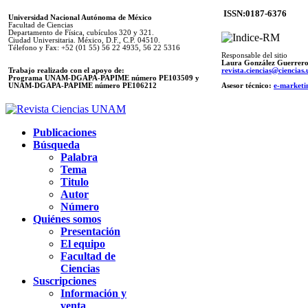
ISSN:0187-6376
Universidad Nacional Autónoma de México
Facultad de Ciencias
Departamento de Física, cubículos 320 y 321.
Ciudad Universitaria. México, D.F., C.P. 04510.
Télefono y Fax: +52 (01 55) 56 22 4935, 56 22 5316
Responsable del sitio
Laura González Guerrer
Trabajo realizado con el apoyo de:
revista.ciencias@ciencia
Programa UNAM-DGAPA-PAPIME número PE103509 y
UNAM-DGAPA-PAPIME
número PE106212
Asesor técnico:
e-marketi
Publicaciones
Búsqueda
Palabra
Tema
Titulo
Autor
Número
Quiénes somos
Presentación
El equipo
Facultad de
Ciencias
Suscripciones
Información y
venta