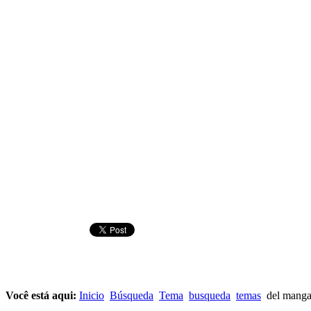
Você está aqui:
Inicio
Búsqueda
Tema
busqueda
temas
del mang