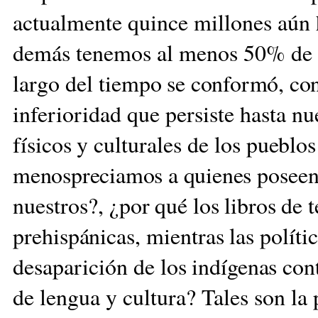
actualmente quince millones aún h
demás tenemos al menos 50%
de
largo del tiem
po se conformó, con
in
ferioridad que persiste hasta nue
físicos y cul
turales
de los pueblos
menospreciamos a quienes po
seen
nuestros?,
¿por qué los libros de 
prehispánicas, mientras
las políti
desaparición de
los indígenas co
de lengua y cultura? Tales son
la