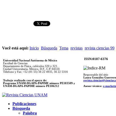
Você está aqui:
Inicio
Búsqueda
Tema
revistas
revista ciencias 99
ISSN:0187-6376
Universidad Nacional Autónoma de México
Facultad de Ciencias
Departamento de Física, cubículos 320 y 321.
Ciudad Universitaria. México, D.F., C.P. 04510.
Télefono y Fax: +52 (01 55) 56 22 4935, 56 22 5316
Responsable del sitio
Laura González Guerrer
Trabajo realizado con el apoyo de:
revista.ciencias@ciencia
Programa UNAM-DGAPA-PAPIME número PE103509 y
UNAM-DGAPA-PAPIME
número PE106212
Asesor técnico:
e-marketi
Publicaciones
Búsqueda
Palabra