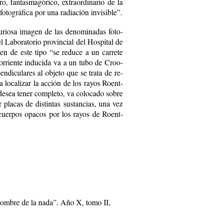
o, fan­tas­ma­gó­ri­co, ex­traor­di­na­rio de la
to­grá­fi­ca por una ra­dia­ción in­vi­si­ble”.
u­rio­sa ima­gen de las de­no­mi­na­das fo­to­
l La­bo­ra­to­rio pro­vin­cial del Hos­pi­tal de
n de es­te ti­po “se re­du­ce a un ca­rre­te
­rrien­te in­du­ci­da va a un tu­bo de Croo­
n­dicu­la­res al ob­je­to que se tra­ta de re­
a lo­ca­li­zar la ac­ción de los ra­yos Roent­
e­sea te­ner com­ple­to, va co­lo­ca­do so­bre
r pla­cas de dis­tin­tas sus­tan­cias, una vez
s cuer­pos opa­cos por los ra­yos de Roent­
hom­bre de la na­da”. Año X, to­mo II,