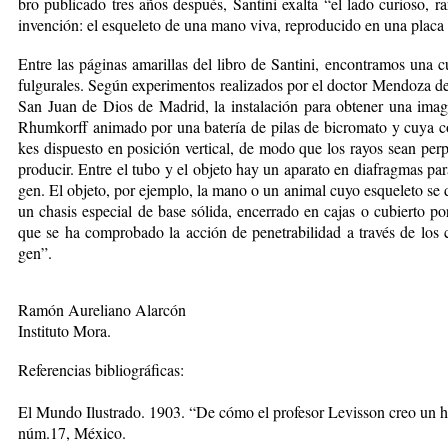
bro pu­bli­ca­do tres años des­pués, San­ti­ni exal­ta “el la­do cu­rio­so, ra­r
in­ven­ción: el es­que­le­to de una ma­no vi­va, re­pro­du­cido en una pla­ca fo­
En­tre las pá­gi­nas ama­ri­llas del li­bro de San­ti­ni, en­con­tra­mos una c
ful­gu­ra­les. Se­gún ex­pe­ri­men­tos rea­li­za­dos por el doc­tor Men­do­za de
San Juan de Dios de Ma­drid, la ins­ta­la­ción pa­ra ob­te­ner una ima­ge
Rhum­korff ani­ma­do por una ba­te­ría de pi­las de bi­cro­ma­to y cu­ya co
kes dis­pues­to en po­si­ción ver­ti­cal, de mo­do que los ra­yos sean per­pe
pro­du­cir. En­tre el tu­bo y el ob­je­to hay un apa­ra­to en dia­frag­mas pa­r
gen. El ob­je­to, por ejem­plo, la ma­no o un ani­mal cu­yo es­que­le­to se d
un cha­sis espe­cial de ba­se só­li­da, en­ce­rra­do en ca­jas o cu­bier­to po
que se ha com­pro­ba­do la ac­ción de pe­ne­tra­bi­li­dad a tra­vés de lo
gen”.
Ra­món Au­re­lia­no Alar­cón
Ins­ti­tu­to Mo­ra.
Re­fe­ren­cias bi­blio­grá­fi­cas:
El Mun­do Ilus­tra­do. 1903. “De có­mo el pro­fe­sor Le­vis­son creo un 
núm.17, Mé­xi­co.