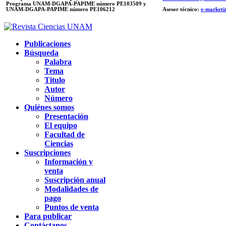
Programa UNAM-DGAPA-PAPIME número PE103509 y
UNAM-DGAPA-PAPIME
número PE106212
Asesor técnico:
e-marketi
Publicaciones
Búsqueda
Palabra
Tema
Titulo
Autor
Número
Quiénes somos
Presentación
El equipo
Facultad de
Ciencias
Suscripciones
Información y
venta
Suscripción anual
Modalidades de
pago
Puntos de venta
Para publicar
Contáctanos