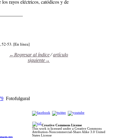
los ra­yos eléc­tri­cos, ca­tó­di­cos y de
__________
 52-53. [En línea]
←Regresar al índice
⁄
artículo
siguiente→
79
Fotofulgural
Creative Commons License
This work is licensed under a Creative Commons
Attribution-Noncommercial-Share Alike 3.0 United
o
States License
s.unam.mx