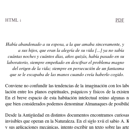
HT
ML ↓
PDF
Había abandonado a su esposa, a la que amaba sinceramente, y
a sus hijos, que eran la alegría de su vida [...] ya no sabía
cuántas noches y cuántos días, años quizás, había pasado en su
laboratorio, siempre empeñado en descifrar el problema magno
del origen de la vida; siempre en persecución de un fantasma
que se le escapaba de las manos cuando creía haberlo cogido.
Con­vie­ne no con­fun­dir las ten­den­cias de la ima­gi­na­ción con los la­bo­r
la­ción en­tre los pla­nos es­pi­ri­tua­les, psí­qui­cos y fí­si­cos de la exis
En el bre­ve es­pa­cio de es­ta ha­bi­ta­ción in­te­lec­tual reú­no al­gu­nas no
que bien con­si­de­ra­dos po­de­mos de­no­mi­nar Al­ma­na­ques de po­si­bi­li­
Des­de la An­ti­güe­dad en dis­tin­tos do­cu­men­tos en­con­tra­mos cu­rio­sas 
in­vi­si­bles que ope­ran en la Na­tu­ra­le­za. En el si­glo xvii el sa­bio A. K
y sus apli­ca­cio­nes me­cá­ni­cas, in­ten­to es­cri­bir un tex­to so­bre las ar­t