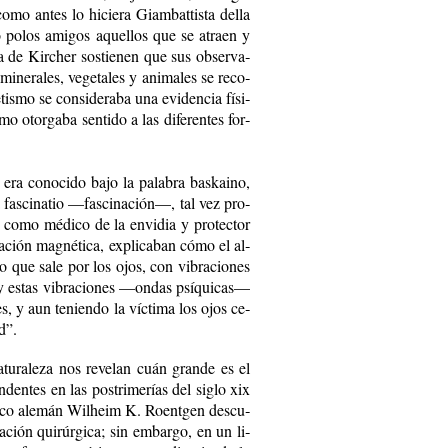
co­mo an­tes lo hi­cie­ra Giam­bat­tis­ta de­lla
o po­los ami­gos aque­llos que se atraen y
ra de Kir­cher sos­tie­nen que sus ob­ser­va­
i­ne­ra­les, ve­ge­ta­les y ani­ma­les se re­co­
­mo se con­si­de­ra­ba una evi­den­cia fí­si­
otor­ga­ba sen­ti­do a las di­fe­ren­tes for­
 era co­no­ci­do bajo la p
a­la­bra bas­kai­no,
 fas­ci­na­tio —fas­ci­na­ción—, tal vez pro­
o co­mo mé­di­co de la en­vi­dia y pro­tec­tor
a­ción mag­né­ti­ca, ex­pli­ca­ban có­mo el al­
o­so que sa­le por los ojos, con vi­bra­cio­nes
, y es­tas vi­bra­cio­nes —on­das psí­qui­cas—
es, y aun te­nien­do la víc­ti­ma los ojos ce­
ad”.
tu­ra­le­za nos re­ve­lan cuán gran­de es el
­den­tes en las pos­tri­me­rías del si­glo xix
í­si­co ale­mán Wil­heim K. Roent­gen des­cu­
ca­ción qui­rúr­gi­ca; sin em­bar­go, en un li­