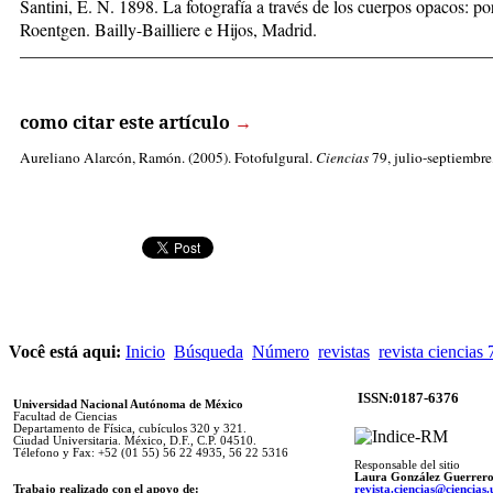
San­ti­ni, E. N. 1898. La fo­to­gra­fía a tra­vés de los cuer­pos opa­cos: por 
Roent­gen. Bailly-Bai­llie­re e Hi­jos, Ma­drid.
_____________________________________________________
como citar este artículo
→
Aureliano Alarcón, Ramón
. (2005). Fotofulgural.
Ciencias
79, julio-septiembre,
Você está aqui:
Inicio
Búsqueda
Número
revistas
revista ciencias 
ISSN:0187-6376
Universidad Nacional Autónoma de México
Facultad de Ciencias
Departamento de Física, cubículos 320 y 321.
Ciudad Universitaria. México, D.F., C.P. 04510.
Télefono y Fax: +52 (01 55) 56 22 4935, 56 22 5316
Responsable del sitio
Laura González Guerrer
Trabajo realizado con el apoyo de:
revista.ciencias@ciencia