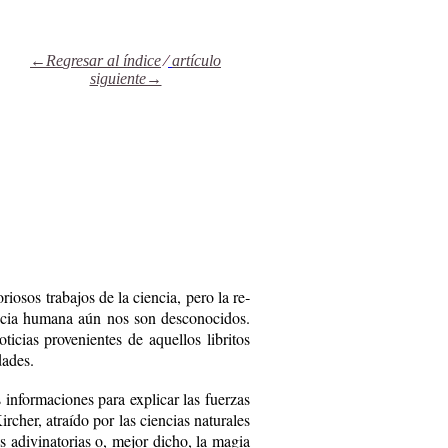
←Re
gresar al índice
⁄
artículo
siguiente→
io­sos tra­ba­jos de la cien­cia, pe­ro la re­
­ten­cia hu­ma­na aún nos son des­co­no­ci­dos.
­ti­cias pro­ve­nien­tes de aque­llos li­bri­tos
da­des.
in­for­ma­cio­nes pa­ra ex­pli­car las fuer­zas
ir­cher, atraí­do por las cien­cias na­tu­ra­les
es adi­vi­na­to­rias o, me­jor di­cho, la ma­gia