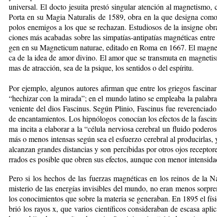
uni­ver­sal. El doc­to je­sui­ta pres­tó sin­gu­lar aten­ción al mag­ne­tis­mo, 
Por­ta en su Ma­gia Na­tu­ra­lis de 1589, obra en la que de­sig­na co­m
po­los ene­mi­gos a los que se re­cha­zan. Es­tu­dio­sos de la in­sig­ne ob
cio­nes más aca­ba­das so­bre las sim­pa­tías-an­ti­pa­tías mag­né­ti­cas en­tre m
gen en su Mag­ne­ti­cum na­tu­rae, edi­ta­do en Ro­ma en 1667. El mag­ne­tis
ca de la idea de amor di­vi­no. El amor que se trans­mu­ta en mag­ne­tis­mo 
mas de atrac­ción, sea de la psi­que, los sen­ti­dos o del es­pí­ri­tu.
Por ejem­plo, al­gu­nos auto­res afir­man que en­tre los grie­gos fas­ci­nar
“hechi­zar con la mi­ra­da”; en el mun­do la­ti­no se em­plea­ba la pa­la­bra
ve­nien­te del dios Fas­ci­nus. Se­gún Pli­nio, Fas­ci­nus fue re­ve­ren­cia­d
de en­can­ta­mien­tos. Los hip­nó­lo­gos co­no­cían los efec­tos de la fas­ci­n
ma in­ci­ta a ela­bo­rar a la “cé­lu­la ner­vio­sa ce­re­bral un flui­do po­de­r
más o me­nos in­ten­sas se­gún sea el es­fuer­zo ce­re­bral al pro­du­cir­las
al­can­zan gran­des dis­tan­cias y son per­ci­bi­das por otros ojos re­cep­to­r
rra­dos es po­si­ble que obren sus efec­tos, aun­que con me­nor in­ten­si­d
Pe­ro si los he­chos de las fuer­zas mag­né­ti­cas en los rei­nos de la Na­
mis­te­rio de las ener­gías in­vi­si­bles del mun­do, no eran me­nos sor­pren
los co­no­ci­mien­tos que so­bre la ma­te­ria se ge­ne­ra­ban. En 1895 el f
brió los ra­yos x, que va­rios cien­tí­fi­cos con­si­de­ra­ban de es­ca­sa apli­