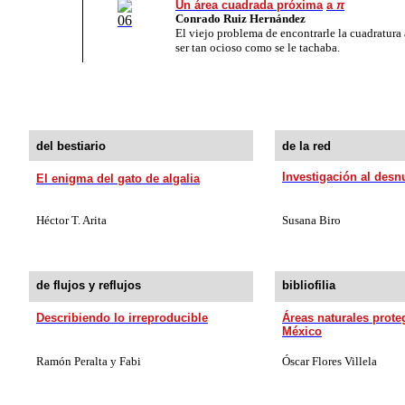
Un área cuadrada próxima
a
π
Conrado Ruiz Hernández
El viejo problema de encontrarle la cuadratura
ser tan ocioso como se le tachaba.
del bestiario
de la red
Investigación al des
El enigma del gato de algalia
Héctor T. Arita
Susana Biro
de flujos y reflujos
bibliofilia
Describiendo lo irreproducible
Áreas naturales prote
México
Ramón Peralta y Fabi
Óscar Flores Villela