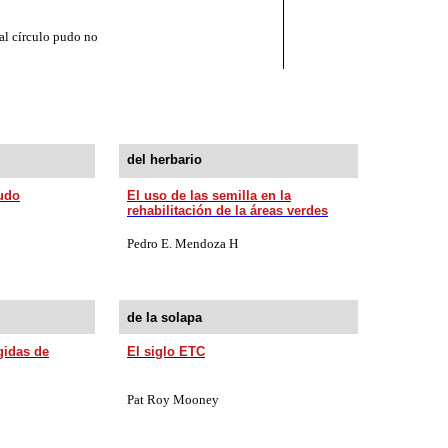
 al círculo pudo no
del herbario
nudo
El uso de las semilla en la
rehabilitación de la áreas verdes
Pedro E.
Mendoza H
de la solapa
gidas de
El siglo ETC
Pat Roy Mooney