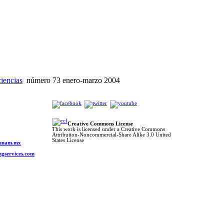
ciencias
número 73 enero-marzo 2004
Creative Commons License
This work is licensed under a Creative Commons
Attribution-Noncommercial-Share Alike 3.0 United
o
States License
s.unam.mx
ngservices.com