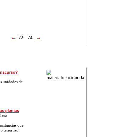
←
→
72
74
anscurso?
as unidades de
las plantas
írez
cunstancias que
 terrestre.