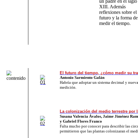
un padre en el siglo
XIII. Además
reflexiones sobre el
futuro y la forma de
medir el tiempo.
El futuro del tiempo, ¿cómo medir su tr
Antonio
Sarmiento Galán
Habría que adoptar un sistema decimal y nuev
medición.
La colonización del medio terrestre por 
Susana
Valencia Ávalos,
Jaime
Jiménez Ram
y
Gabriel
Flores Franco
Falta mucho por conocer para describir las cir
permitieron que las plantas colonizaran el medio