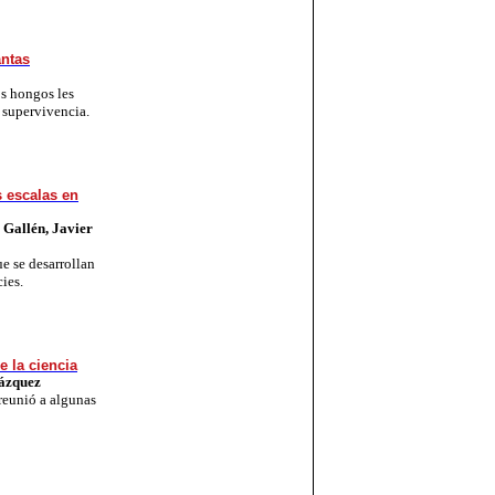
antas
os hongos les
 supervivencia.
s escalas en
Gallén, Javier
e se desarrollan
cies.
 la ciencia
lázquez
 reunió a algunas