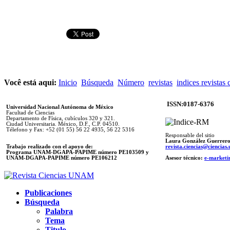
Você está aqui:
Inicio
Búsqueda
Número
revistas
indices revistas 
ISSN:0187-6376
Universidad Nacional Autónoma de México
Facultad de Ciencias
Departamento de Física, cubículos 320 y 321.
Ciudad Universitaria. México, D.F., C.P. 04510.
Télefono y Fax: +52 (01 55) 56 22 4935, 56 22 5316
Responsable del sitio
Laura González Guerrer
Trabajo realizado con el apoyo de:
revista.ciencias@ciencia
Programa UNAM-DGAPA-PAPIME número PE103509 y
UNAM-DGAPA-PAPIME
número PE106212
Asesor técnico:
e-marketi
Publicaciones
Búsqueda
Palabra
Tema
Titulo