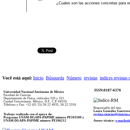
¿Cuales son las acciones concretas para re
Você está aqui:
Inicio
Búsqueda
Número
revistas
indices revistas 
ISSN:0187-6376
Universidad Nacional Autónoma de México
Facultad de Ciencias
Departamento de Física, cubículos 320 y 321.
Ciudad Universitaria. México, D.F., C.P. 04510.
Télefono y Fax: +52 (01 55) 56 22 4935, 56 22 5316
Responsable del sitio
Laura González Guerrer
Trabajo realizado con el apoyo de:
revista.ciencias@ciencia
Programa UNAM-DGAPA-PAPIME número PE103509 y
UNAM-DGAPA-PAPIME
número PE106212
Asesor técnico:
e-marketi