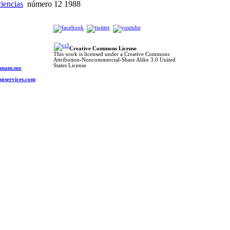
ciencias
número 12 1988
Creative Commons License
This work is licensed under a Creative Commons
Attribution-Noncommercial-Share Alike 3.0 United
o
States License
s.unam.mx
ngservices.com