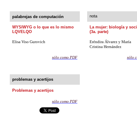
nota
palabrejas de computación
WYSIWYG o lo que es lo mismo
La mujer: biología y soc
LQVELQO
(3a. parte)
Elisa Viso Gurovich
Eréndira Álvarez y María
Cristina Hernández
s
ólo como PDF
sólo 
problemas y acertijos
Problemas y acertijos
sólo como
PDF