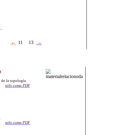
e
.
←
→
11
13
a
 de la topología.
sólo como
PDF
.
sólo como PDF