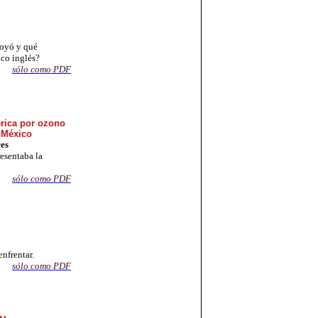
poyó y qué
ico inglés?
sólo como PDF
érica por ozono
e México
res
resentaba la
sólo com
o PDF
enfrentar.
sólo como PDF