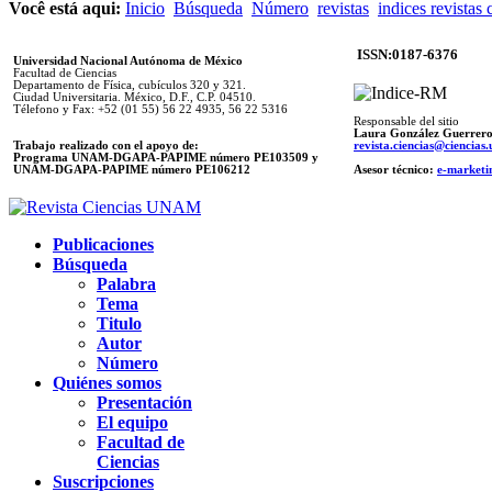
Você está aqui:
Inicio
Búsqueda
Número
revistas
indices revistas 
ISSN:0187-6376
Universidad Nacional Autónoma de México
Facultad de Ciencias
Departamento de Física, cubículos 320 y 321.
Ciudad Universitaria. México, D.F., C.P. 04510.
Télefono y Fax: +52 (01 55) 56 22 4935, 56 22 5316
Responsable del sitio
Laura González Guerrer
Trabajo realizado con el apoyo de:
revista.ciencias@ciencia
Programa UNAM-DGAPA-PAPIME número PE103509 y
UNAM-DGAPA-PAPIME
número PE106212
Asesor técnico:
e-marketi
Publicaciones
Búsqueda
Palabra
Tema
Titulo
Autor
Número
Quiénes somos
Presentación
El equipo
Facultad de
Ciencias
Suscripciones