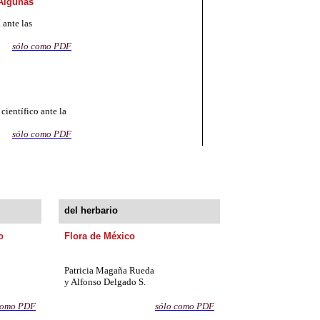
 Algunas
 ante las
sólo
co
mo PDF
 científico ante la
sólo com
o PD
F
del herbario
o
Flora de México
Patricia Magaña Rueda
y Alfonso Delgado S.
como
PDF
sólo como PD
F