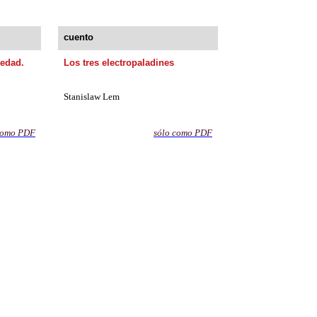
cuento
iedad.
Los tres electropaladines
Stanislaw
Lem
como
PDF
sólo como
PDF