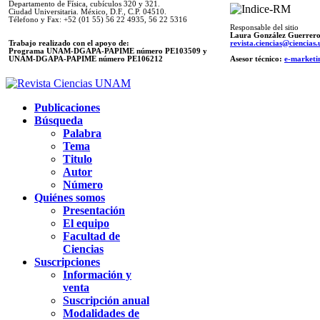
Departamento de Física, cubículos 320 y 321.
Ciudad Universitaria. México, D.F., C.P. 04510.
Télefono y Fax: +52 (01 55) 56 22 4935, 56 22 5316
Responsable del sitio
Laura González Guerrer
Trabajo realizado con el apoyo de:
revista.ciencias@ciencia
Programa UNAM-DGAPA-PAPIME número PE103509 y
UNAM-DGAPA-PAPIME
número PE106212
Asesor técnico:
e-marketi
Publicaciones
Búsqueda
Palabra
Tema
Titulo
Autor
Número
Quiénes somos
Presentación
El equipo
Facultad de
Ciencias
Suscripciones
Información y
venta
Suscripción anual
Modalidades de