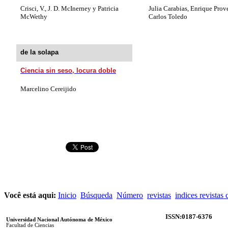
Crisci, V., J. D. McInerney y Patricia
J
ulia Carabias, Enrique Prov
McWethy
Carlos Toledo
de la solapa
Ciencia sin seso, locura doble
Marcelino Cereijido
Você está aqui:
Inicio
Búsqueda
Número
revistas
indices revistas 
ISSN:0187-6376
Universidad Nacional Autónoma de México
Facultad de Ciencias