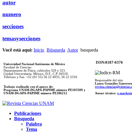
autor
numero
secciones
temasysecciones
Você está aqui:
Inicio
Búsqueda
Autor
busqueda
ISSN:0187-6376
Universidad Nacional Autónoma de México
Facultad de Ciencias
Departamento de Física, cubículos 320 y 321.
Ciudad Universitaria. México, D.F., C.P. 04510.
Télefono y Fax: +52 (01 55) 56 22 4935, 56 22 5316
Responsable del sitio
Laura González Guerrer
Trabajo realizado con el apoyo de:
revista.ciencias@ciencia
Programa UNAM-DGAPA-PAPIME número PE103509 y
UNAM-DGAPA-PAPIME
número PE106212
Asesor técnico:
e-marketi
Publicaciones
Búsqueda
Palabra
Tema