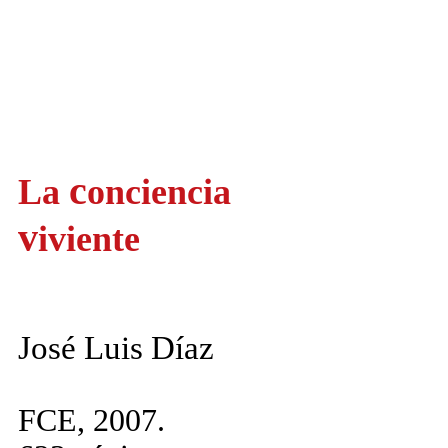
c
La
onciencia
v
iviente
José Luis Díaz
FCE, 2007.