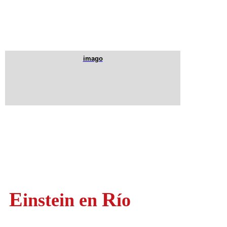
imago
E
R
instein
en
ío