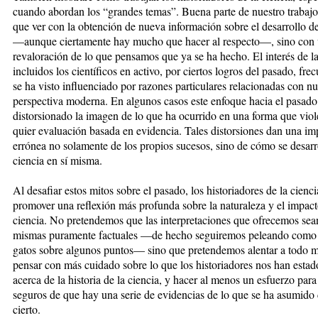
cuando abordan los “grandes te­mas”. Buena parte de nuestro trabajo
que ver con la obtención de nueva información sobre el desarrollo de
—aunque ciertamente hay mucho que hacer al res­pec­to—, sino con
revaloración de lo que pensamos que ya se ha hecho. El interés de la
incluidos los cien­tífi­cos en activo, por ciertos logros del pasado, fre
se ha visto influenciado por razones particulares re­la­cio­na­das con nu
perspectiva moderna. En algunos casos este enfoque hacia el pasado
distorsionado la ima­gen de lo que ha ocurrido en una forma que viol
quier eva­lua­ción basada en evidencia. Tales distorsiones dan una im­
errónea no solamente de los propios su­ce­sos, sino de cómo se desarr
ciencia en sí misma.
Al desafiar estos mitos sobre el pasado, los historiadores de la cienc
promover una reflexión más pro­fun­da sobre la naturaleza y el impact
ciencia. No pretendemos que las interpretaciones que ofrecemos sean
mismas puramente factuales —de hecho seguiremos pe­lean­do como 
gatos sobre algunos puntos— sino que pretendemos alentar a todo 
pensar con más cui­dado sobre lo que los historiadores nos han estad
acerca de la historia de la ciencia, y hacer al menos un esfuerzo para
seguros de que hay una serie de evi­dencias de lo que se ha asumid
cierto.