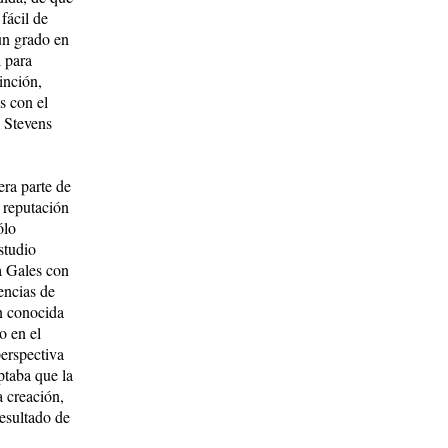
á­cil de
 un grado en
 para
in­ción,
s con el
 Stevens
era parte de
a reputación
ólo
studio
a Gales con
n­cias de
ón conocida
o en el
erspectiva
eptaba que la
a creación,
sul­­tado de