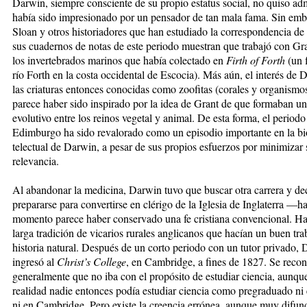
Darwin, siempre consciente de su propio estatus social, no quiso adm
había sido impresionado por un pensador de tan mala fama. Sin emb
Sloan y otros historiadores que han estudiado la correspondencia d
sus cuadernos de notas de este periodo muestran que trabajó con Gr
los in­vertebrados marinos que había colectado en
Firth of Forth
(un 
río Forth en la costa occidental de Escocia). Más aún, el interés de 
las criaturas entonces co­no­cidas como zoofitas (corales y organismos
parece haber sido inspirado por la idea de Grant de que for­maban u
evolutivo entre los reinos vegetal y ani­mal. De esta forma, el periodo
Edimburgo ha sido re­va­lo­ra­do como un episodio importante en la bi
telectual de Darwin, a pesar de sus propios esfuerzos por minimizar 
relevancia.
Al abandonar la medicina, Darwin tuvo que buscar otra carrera y de
prepararse para convertirse en clérigo de la Iglesia de Inglaterra —ha
momento parece ha­ber conservado una fe cristiana convencional. H
larga tradición de vicarios rurales anglicanos que hacían un buen tra
historia natural. Después de un corto pe­rio­do con un tutor privado,
ingresó al
Christ’s Col­lege
, en Cambridge, a fines de 1827. Se reco
general­men­te que no iba con el propósito de estudiar ciencia, aun­qu
realidad nadie entonces podía estudiar ciencia como pre­gra­dua­do n
ni en Cambridge. Pero existe la creen­cia errónea, aunque muy difun