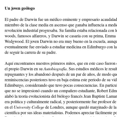
Un joven geólogo
El padre de Darwin fue un médico eminente y empresario acaudalad
miembro de la clase media en ascenso que ganaba influencia a medi
revolución industrial pro­gre­saba. Su familia estaba relacionada con
woods, famosos alfareros, y Darwin se casaría con su prima, Emma
Wedgwood. El joven Darwin no era muy bueno en la escuela, aunq
eventualmente fue enviado a estudiar medicina en Edimburgo con la
de seguir la ca­rre­ra de su padre.
Aquí encontramos nuestros primeros mitos, que en este caso fueron 
el propio Darwin en su
Auto­bio­gra­fía
. Sus estudios médicos le resul
repugnantes y los aban­donó después de un par de años, de modo qu
reminiscencias posteriores tuvo en baja estima este pe­rio­do de su vi
Edimburgo, considerando que tuvo po­cas consecuencias. En particul
que no se impresionó cuando un compañero estudiante, Robert Edm
alabó la teoría evolucionista del biólogo francés Jean Baptiste Lama
era política y culturalmente ra­di­cal, y posteriormente fue profesor d
en el
Univer­sity College
de Londres, aunque quedó marginado de la
científica por sus ideas materialistas. Podemos apreciar fácilmente p