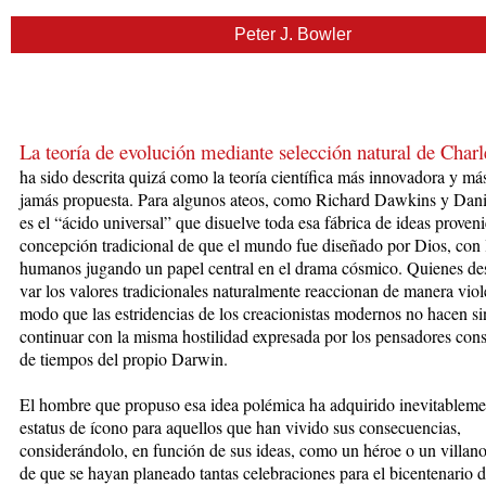
Peter J. Bowler
La teoría de evolución mediante selección natural de Char­
ha
sido descrita quizá como la teoría científica más innovadora y más
jamás propuesta. Para al­gu­nos ateos, como Richard Dawkins y Dan
es el “áci­do universal” que disuelve toda esa fábrica de ideas pro­ve­n
concepción tradicional de que el mundo fue diseñado por Dios, con 
humanos jugando un pa­pel central en el drama cósmico. Quienes des
var los valores tradicionales naturalmente reaccionan de manera viol
modo que las estridencias de los crea­cionistas modernos no hacen s
continuar con la mis­ma hostilidad expresada por los pensadores conse
de tiempos del propio Darwin.
El hombre que propuso esa idea polémica ha adquirido inevitableme
estatus de ícono para aquellos que han vivido sus consecuencias,
considerándolo, en función de sus ideas, como un héroe o un villan
de que se hayan planeado tantas celebraciones para el bicentenario d