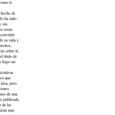
 como el
o hecho de
do ha oído
y sus
os creen
 convirtió
de su vida y
 hechos,
eas sobre la
el título de
ue hago un
iciativas
tos que
laxa, pero
ciones
emos de una
do publicada
z de las
sería más