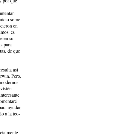
 y por qué
 intentan
uicio sobre
cie­ron en
smos, es
te en su
s para
stas, de que
resulta así
arwin. Pero,
es modernos
 visión
interesante
Comentaré
para ayudar,
o a la teo­
ecialmente