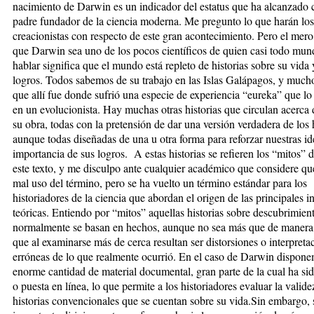
nacimiento de Darwin es un indicador del estatus que ha alcanzado
padre fundador de la ciencia mo­der­na. Me pregunto lo que harán los
creacionistas con res­pec­to de este gran acontecimiento. Pero el mer
que Darwin sea uno de los pocos científicos de quien casi todo mun
hablar significa que el mundo está repleto de historias sobre su vida 
logros. Todos sabemos de su trabajo en las Islas Galápagos, y much
que allí fue donde sufrió una especie de experiencia “eureka” que lo
en un evolucionista. Hay muchas otras historias que circulan acerca 
su obra, todas con la pre­ten­sión de dar una versión verdadera de los
aunque todas diseñadas de una u otra forma para reforzar nuestras id
importancia de sus logros.
A estas historias se refieren los “mitos” d
este texto, y me disculpo ante cualquier académico que con­sidere q
mal uso del término, pero se ha vuel­to un término estándar para los
historiadores de la cien­cia que abordan el origen de las principales in
teóricas. Entiendo por “mitos” aquellas historias sobre des­cu­brimien
normalmente se basan en hechos, aunque no sea más que de manera 
que al exami­nar­se más de cerca resultan ser distorsiones o interpreta
erróneas de lo que realmente ocurrió. En el caso de Dar­win dispon
enorme cantidad de material do­cu­mental, gran parte de la cual ha si
o puesta en línea, lo que permite a los historiadores evaluar la va­li­de
historias convencionales que se cuentan sobre su vida.
Sin embargo, 