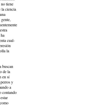
 no tiene
 la ciencia
 una
 gente,
cuente­mente
estra
 ha
enta cual­
presión
olla la
ia buscan
o de la
 en sí
perros y
mundo a
o con­tando
 estar
o como