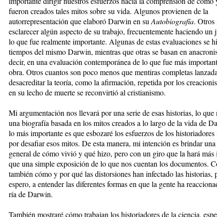
importante dirigir nuestros es­fuer­zos hacia la comprensión de cómo
fueron crea­dos tales mitos sobre su vida. Algunos provienen de la
autorrepresentación que elaboró Darwin en su
Autobio­gra­fía
. Otros
esclarecer algún aspecto de su trabajo, frecuentemente haciendo un j
lo que fue real­men­te importante. Algunas de estas evaluaciones se hi
tiempos del mismo Darwin, mientras que otras se ba­san en anacroni
decir, en una evaluación con­tem­po­ránea de lo que fue más importan
obra. Otros cuantos son poco menos que mentiras completas lan­zada
desacreditar la teoría, como la afirmación, repetida por los creacioni
en su lecho de muer­te se reconvirtió al cristianismo.
Mi argumentación nos llevará por una serie de esas his­to­rias, lo que 
una biografía basada en los mi­tos creados a lo largo de la vida de D
lo más im­por­tante es que esbozaré los esfuerzos de los historia­do­r
por desafiar esos mitos. De esta manera, mi intención es brindar una
general de cómo vivió y qué hizo, pero con un giro que la hará más 
que una simple exposición de lo que nos cuentan los docu­men­tos. 
también cómo y por qué las distorsiones han infectado las historias, 
espero, a entender las diferentes formas en que la gente ha reaccionad
ría de Darwin.
También mostraré cómo trabajan los historiadores de la ciencia, esp