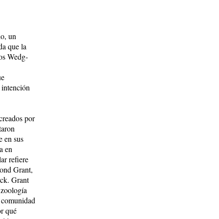
o, un
da que la
 los Wedg­
ue
 intención
creados por
taron
e en sus
da en
ar refiere
ond Grant,
rck. Grant
e zoología
 co­munidad
or qué