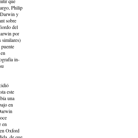
itir que
argo, Philip
e Darwin y
ant sobre
fiordo del
Darwin por
 similares)
n puente
 en
ografía in­
su
cidió
sta este
abía una
bajo en
 Darwin
noce
e en
i en Oxford
dida, de que