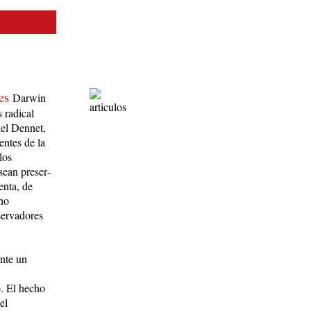
les
Darwin
 radical
iel Dennet,
ientes de la
los
ean pre­ser­
enta, de
ino
rva­do­res
nte un
o. El hecho
el