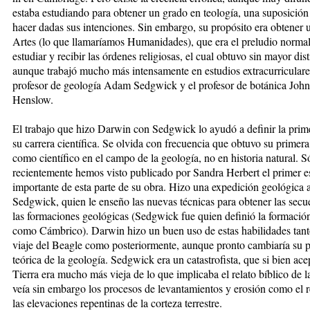
estaba estu­dian­do para obtener un grado en teología, una suposición f
hacer dadas sus intenciones. Sin embargo, su pro­pó­sito era obtener
Artes (lo que llamaríamos Hu­manidades), que era el preludio normal
estudiar y recibir las órdenes religiosas, el cual obtuvo sin mayor dis­t
aunque trabajó mucho más intensamente en estu­dios extracurriculare
profesor de geología Adam Sedg­wick y el profesor de botánica John
Henslow.
El trabajo que hizo Darwin con Sedgwick lo ayudó a de­fi­nir la prim
su carrera científica. Se olvida con frecuencia que obtuvo su primer
como cien­tí­fi­co en el campo de la geología, no en historia natural. S
recientemente hemos visto publicado por Sandra Herbert el primer e
importante de esta parte de su obra. Hizo una expedición geológica 
Sedgwick, quien le en­seño las nuevas técnicas para obtener las se­cue
las formaciones geológicas (Sedgwick fue quien de­fi­nió la for­maci
como Cámbrico). Darwin hizo un buen uso de estas habilidades tant
viaje del Beagle como posteriormente, aunque pronto cambiaría su p
teórica de la geología. Sedgwick era un catas­tro­fis­ta, que si bien ac
Tierra era mucho más vie­ja de lo que implicaba el relato bíblico de l
veía sin embargo los procesos de levantamientos y erosión como el re
las elevaciones repentinas de la corteza terrestre.