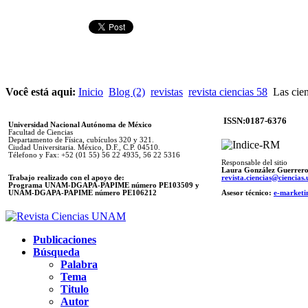
Você está aqui:
Inicio
Blog (2)
revistas
revista ciencias 58
Las cien
ISSN:0187-6376
Universidad Nacional Autónoma de México
Facultad de Ciencias
Departamento de Física, cubículos 320 y 321.
Ciudad Universitaria. México, D.F., C.P. 04510.
Télefono y Fax: +52 (01 55) 56 22 4935, 56 22 5316
Responsable del sitio
Laura González Guerrer
Trabajo realizado con el apoyo de:
revista.ciencias@ciencia
Programa UNAM-DGAPA-PAPIME número PE103509 y
UNAM-DGAPA-PAPIME
número PE106212
Asesor técnico:
e-marketi
Publicaciones
Búsqueda
Palabra
Tema
Titulo
Autor