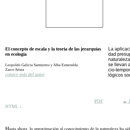
El concepto de escala y la teoría de las jerarquías
La apli­ca­c
en ecología
dad pre­su­
na­tu­ra­le­
se lle­van a
Leopoldo Galicia Sarmiento y Alba Esmeralda
Zarco Arista
cio-tem­po­
conoce más del autor
ló­gi­cos so
PDF
←
HTML ↓
H
asta ahora, la aproximación al conocimiento de la naturaleza ha sido