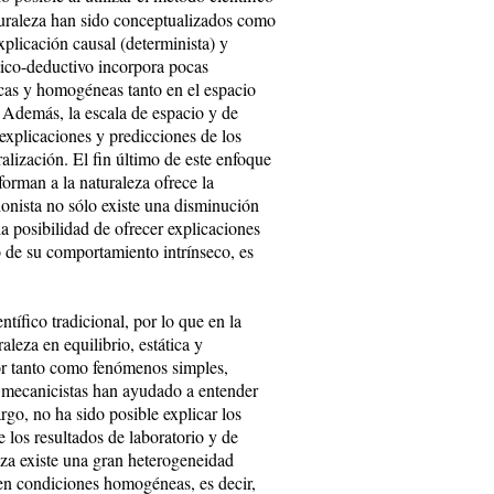
aturaleza han sido conceptualizados como
xplicación causal (determinista) y
tico-deductivo incorpora pocas
ticas y homogéneas tanto en el espacio
. Además, la escala de espacio y de
explicaciones y predicciones de los
alización. El fin último de este enfoque
forman a la naturaleza ofrece la
nista no sólo existe una disminución
a posibilidad de ofrecer explicaciones
o de su comportamiento intrínseco, es
tífico tradicional, por lo que en la
leza en equilibrio, estática y
or tanto como fenómenos simples,
os mecanicistas han ayudado a entender
rgo, no ha sido posible explicar los
 los resultados de laboratorio y de
eza existe una gran heterogeneidad
 en condiciones homogéneas, es decir,