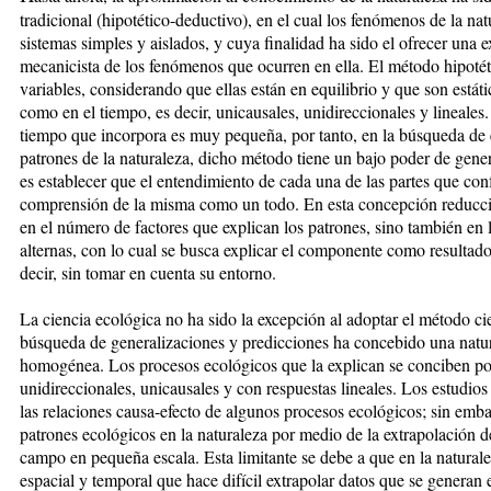
tradicional
(hipotético-deductivo), en el cual los fenómenos de la n
sistemas simples y aislados, y cuya finalidad ha sido el ofrecer una e
mecanicista de los fenómenos que ocurren en ella. El método hipoté
variables, considerando que ellas están en equilibrio y que son está
como en el tiempo, es decir, unicausales, unidireccionales y lineales
tiempo que incorpora es muy pequeña, por tanto, en la búsqueda de 
patrones de la naturaleza, dicho método tiene un bajo poder de gener
es establecer que el entendimiento de cada una de las partes que con
comprensión de la misma como un todo. En esta concepción reduccio
en el número de factores que explican los patrones, sino también en l
alternas, con lo cual se busca explicar el componente como resultad
decir, sin tomar en cuenta su entorno.
La ciencia ecológica no ha sido la excepción al adoptar el método cien
búsqueda de generalizaciones y predicciones ha concebido una natura
homogénea. Los procesos ecológicos que la explican se conciben p
unidireccionales, unicausales y con respuestas lineales. Los estudi
las relaciones causa-efecto de algunos procesos ecológicos; sin emba
patrones ecológicos en la naturaleza por medio de la extrapolación de
campo en pequeña escala. Esta limitante se debe a que en la natural
espacial y temporal que hace difícil extrapolar datos que se generan