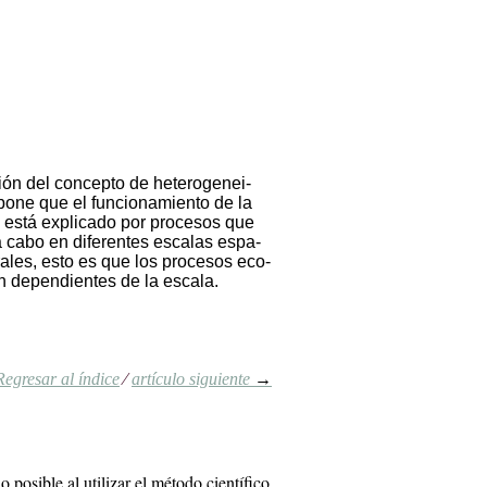
ión del con­cep­to de he­te­ro­ge­nei­
po­ne que el fun­cio­na­mien­to de la
za es­tá ex­pli­ca­do por pro­ce­sos que
 ca­bo en di­fe­ren­tes es­ca­las es­pa­
ra­les, esto es que los pro­ce­sos eco­
n de­pen­dien­tes de la es­ca­la.
Regresar al índice
⁄
artículo siguiente
→
 posible al utilizar el
método científico