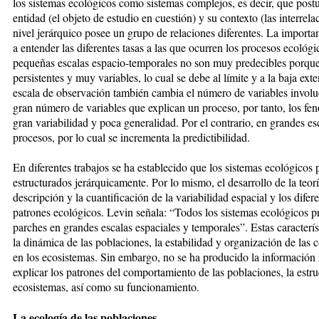
los sistemas ecológicos como sistemas complejos, es decir, que postul
entidad (el objeto de estudio en cuestión) y su contexto (las interrel
nivel jerárquico posee un grupo de relaciones diferentes. La import
a entender las diferentes tasas a las que ocurren los procesos ecoló
pequeñas escalas espacio-temporales no son muy predecibles porque
persistentes y muy variables, lo cual se debe al límite y a la baja ex
escala de observación también cambia el número de variables involu
gran número de variables que explican un proceso, por tanto, los fe
gran variabilidad y poca generalidad. Por el contrario, en grandes es
procesos, por lo cual se incrementa la predictibilidad.
En diferentes trabajos se ha establecido que los sistemas ecológicos
estructurados jerárquicamente. Por lo mismo, el desarrollo de la teor
descripción y la cuantificación de la variabilidad espacial y los difer
patrones ecológicos. Levin señala: “Todos los sistemas ecológicos 
parches en grandes escalas espaciales y temporales”. Estas caracterí
la dinámica de las poblaciones, la estabilidad y organización de las
en los ecosistemas. Sin embargo, no se ha producido la información r
explicar los patrones del comportamiento de las poblaciones, la estr
ecosistemas, así como su funcionamiento.
La ecología de las poblaciones