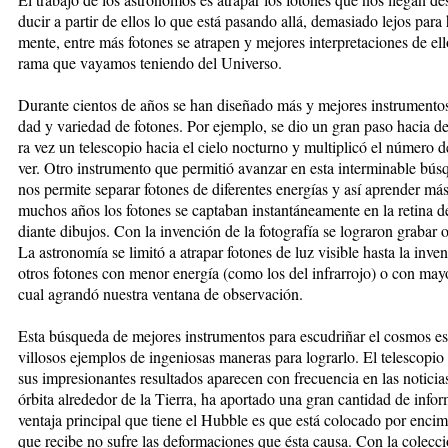
du­cir a par­tir de ellos lo que está pa­san­do allá, de­ma­sia­do le­jos pa­ra
men­te, en­tre más fo­to­nes se atra­pen y me­jo­res in­ter­pre­ta­cio­nes de el
ra­ma que va­ya­mos te­nien­do del Uni­ver­so.
Du­ran­te cien­tos de años se han di­se­ña­do más y me­jo­res ins­tru­men­to
dad y va­rie­dad de fo­to­nes. Por ejem­plo, se dio un gran pa­so ha­cia de­
ra vez un te­les­co­pio ha­cia el cie­lo noc­tur­no y mul­ti­pli­có el nú­me­ro d
ver. Otro ins­tru­men­to que per­mi­tió avan­zar en es­ta in­ter­mi­na­ble bús
nos per­mi­te se­pa­rar fo­to­nes de di­fe­ren­tes ener­gías y así apren­der m
mu­chos años los fo­to­nes se cap­ta­ban ins­tan­tá­nea­men­te en la re­ti­na d
dian­te di­bu­jos. Con la in­ven­ción de la fo­to­gra­fía se lo­gra­ron gra­bar o
La as­tro­no­mía se li­mi­tó a atra­par fo­to­nes de luz vi­si­ble has­ta la in­v
otros fo­to­nes con me­nor ener­gía (co­mo los del in­fra­rro­jo) o con ma­yor
cual agran­dó nues­tra ven­ta­na de ob­ser­va­ción.
Es­ta bús­que­da de me­jo­res ins­tru­men­tos pa­ra es­cu­dri­ñar el cos­mos es
vi­llo­sos ejem­plos de in­ge­nio­sas ma­ne­ras pa­ra lo­grar­lo. El te­les­co­
sus im­pre­sio­nan­tes re­sul­ta­dos apa­re­cen con fre­cuen­cia en las no­ti
ór­bi­ta al­re­de­dor de la Tie­rra, ha apor­ta­do una gran can­ti­dad de in­fo
ven­ta­ja prin­ci­pal que tie­ne el Hub­ble es que es­tá co­lo­ca­do por en­ci­m
que re­ci­be no su­fre las de­for­ma­cio­nes que és­ta cau­sa. Con la co­lec­