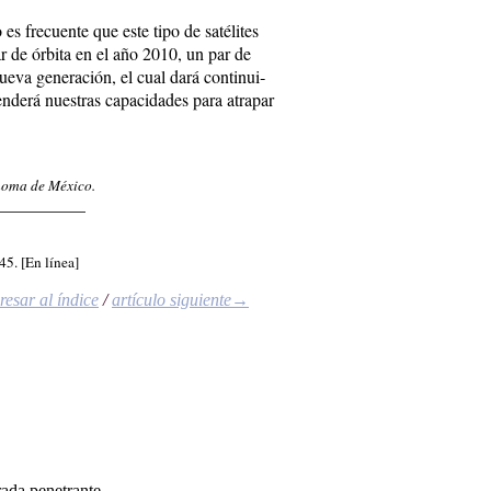
s fre­cuen­te que es­te ti­po de sa­té­li­tes
­rar de ór­bi­ta en el año 2010, un par de
ue­va ge­ne­ra­ción, el cual da­rá con­ti­nui­
e­rá nues­tras ca­pa­ci­da­des pa­ra atra­par
noma de México.
__________
45. [En línea]
esar al índice
/
artículo siguiente→
ada penetrante