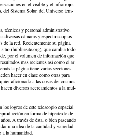
­va­cio­nes en el vi­si­ble y el in­fra­rro­jo.
, del Sis­te­ma So­lar, del Uni­ver­so tem­
, téc­ni­cos y per­so­nal ad­mi­nis­tra­ti­vo,
as di­ver­sas cá­ma­ras y es­pec­tros­co­pios
s de la red. Re­cien­te­men­te su pá­gi­na
l si­tio (hub­ble­si­te.org), que cam­bia to­do
n­de, por el vo­lu­men de in­for­ma­ción que
 re­sul­ta­dos más re­cien­tes así co­mo el ar­
más la pá­gi­na tie­ne va­rias sec­cio­nes
pue­den ha­cer en cla­se co­mo otras pa­ra
­quier afi­cio­na­do a las co­sas del cos­mos
 ha­cen di­ver­sos acer­ca­mien­tos a la mul­
os lo­gros de es­te te­les­co­pio es­pa­cial
e­pro­duc­ción en for­ma de hi­per­tex­to de
ez años. A tra­vés de és­ta, o bien pa­sean­do
e dar una idea de la can­ti­dad y va­rie­dad
do a la hu­ma­ni­dad.