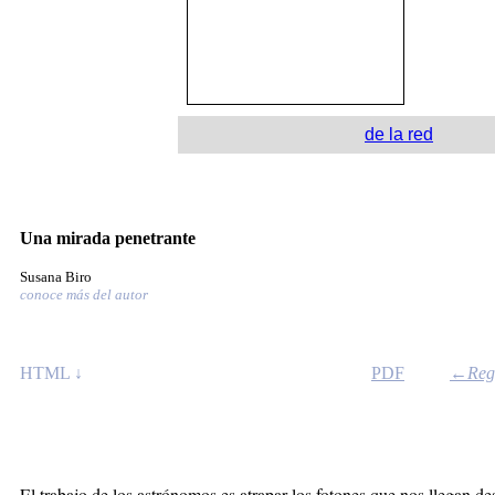
de la red
Una mirada penetrante
Susana Biro
conoce más del autor
HT
ML ↓
PDF
←Regr
El tra­ba­jo de los as­tró­no­mos es atra­par los fo­to­nes que nos lle­gan des