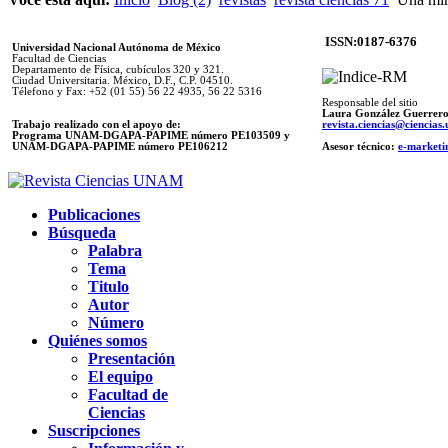
ISSN:0187-6376
Universidad Nacional Autónoma de México
Facultad de Ciencias
Departamento de Física, cubículos 320 y 321.
Ciudad Universitaria. México, D.F., C.P. 04510.
Télefono y Fax: +52 (01 55) 56 22 4935, 56 22 5316
Responsable del sitio
Laura González Guerrer
Trabajo realizado con el apoyo de:
revista.ciencias@ciencia
Programa UNAM-DGAPA-PAPIME número PE103509 y
UNAM-DGAPA-PAPIME
número PE106212
Asesor técnico:
e-marketi
Publicaciones
Búsqueda
Palabra
Tema
Titulo
Autor
Número
Quiénes somos
Presentación
El equipo
Facultad de
Ciencias
Suscripciones