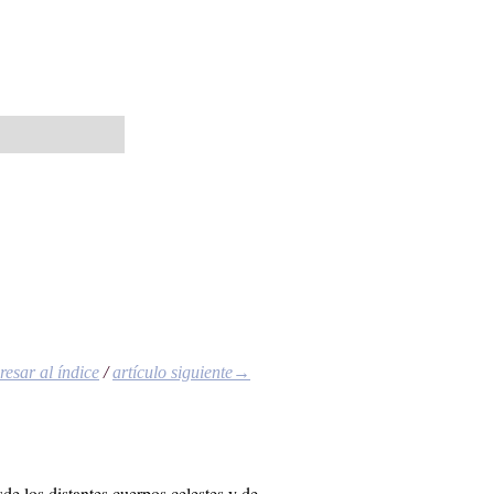
esar al índice
/
artículo siguiente→
­de los dis­tan­tes cuer­pos ce­les­tes y de­