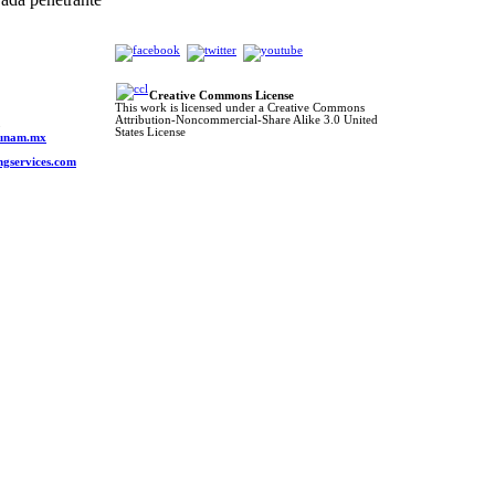
Creative Commons License
This work is licensed under a Creative Commons
Attribution-Noncommercial-Share Alike 3.0 United
o
States License
s.unam.mx
ngservices.com