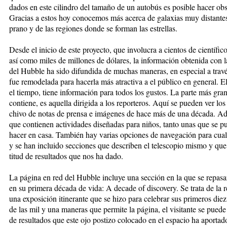
da­dos en es­te ci­lin­dro del ta­ma­ño de un au­to­bús es po­si­ble ha­cer ob­ser
Gra­cias a es­tos hoy co­no­ce­mos más acer­ca de ga­la­xias muy dis­tan­tes
pra­no y de las re­gio­nes don­de se for­man las es­tre­llas.
Des­de el ini­cio de es­te pro­yec­to, que in­vo­lu­cra a cien­tos de cien­tí­fi­cos
así co­mo mi­les de mi­llo­nes de dó­la­res, la in­for­ma­ción ob­te­ni­da con l
del Hub­ble ha si­do di­fun­di­da de mu­chas ma­ne­ras, en es­pe­cial a tra­vé
fue re­mo­de­la­da pa­ra ha­cer­la más atrac­ti­va a el pú­bli­co en ge­ne­ral. E
el tiem­po, tie­ne in­for­ma­ción pa­ra to­dos los gus­tos. La par­te más gra
con­tie­ne, es aque­lla di­ri­gi­da a los re­por­te­ros. Aquí se pue­den ver los
chi­vo de no­tas de pren­sa e imá­ge­nes de ha­ce más de una dé­ca­da. Ade­
que con­tie­nen ac­ti­vi­da­des di­se­ña­das pa­ra ni­ños, tan­to unas que se 
ha­cer en ca­sa. Tam­bién hay va­rias op­cio­nes de na­ve­ga­ción pa­ra cual
y se han in­clui­do sec­cio­nes que des­cri­ben el te­les­co­pio mis­mo y que
ti­tud de re­sul­ta­dos que nos ha dado.
La pá­gi­na en red del Hub­ble in­clu­ye una sec­ción en la que se re­pa­san l
en su pri­me­ra dé­ca­da de vi­da: A de­ca­de of dis­co­very. Se tra­ta de la r
una ex­po­si­ción iti­ne­ran­te que se hi­zo pa­ra ce­le­brar sus pri­me­ros di
de las mil y una ma­ne­ras que per­mi­te la pá­gi­na, el vi­si­tan­te se pue­d
de re­sul­ta­dos que es­te ojo pos­ti­zo co­lo­ca­do en el es­pa­cio ha apor­ta­