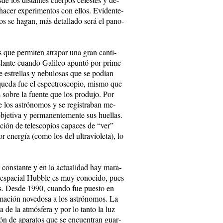
 ha­cer ex­pe­ri­men­tos con ellos. Evi­den­te­
los se ha­gan, más de­ta­lla­do se­rá el pa­no­
s que per­mi­ten atra­par una gran can­ti­
lan­te cuan­do Ga­li­leo apun­tó por pri­me­
e es­tre­llas y ne­bu­lo­sas que se po­dían
­que­da fue el es­pec­tros­co­pio, mis­mo que
ás so­bre la fuen­te que los pro­du­jo. Por
e los as­tró­no­mos y se re­gis­tra­ban me­
b­je­ti­va y per­ma­nen­te­men­te sus hue­llas.
en­ción de te­les­co­pios ca­pa­ces de “ver”
 ener­gía (co­mo los del ul­tra­vio­le­ta), lo
 cons­tan­te y en la ac­tua­li­dad hay ma­ra­
pio es­pa­cial Hub­ble es muy co­no­ci­do, pues
­cias. Des­de 1990, cuan­do fue pues­to en
r­ma­ción no­ve­do­sa a los as­tró­no­mos. La
a de la at­mós­fe­ra y por lo tan­to la luz
ción de apa­ra­tos que se en­cuen­tran guar­