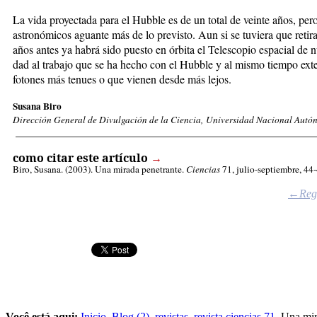
La vi­da pro­yec­ta­da pa­ra el Hub­ble es de un to­tal de vein­te años, pe­ro e
as­tro­nó­mi­cos aguan­te más de lo pre­vis­to. Aun si se tu­vie­ra que re­ti
años an­tes ya ha­brá si­do pues­to en ór­bi­ta el Te­les­co­pio es­pa­cial de n
dad al tra­ba­jo que se ha he­cho con el Hub­ble y al mis­mo tiem­po ex­ten­d
fo­to­nes más te­nues o que vie­nen des­de
más le­jos.
Susana Biro
Dirección General de Divulgación de la Ciencia, Universidad Nacional Autó
_____________________________________________________
como citar este artículo
→
Biro, Susana
. (2003). Una mirada penetrante.
Ciencias
71, julio-septiembre, 44-
←Regr
Você está aqui:
Inicio
Blog (2)
revistas
revista ciencias 71
Una mir