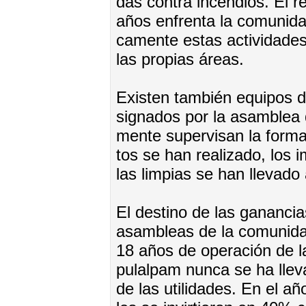
das con­tra in­cen­dios. El r
años en­fren­ta la co­mu­ni­d
ca­men­te es­tas ac­ti­vi­da­d
las pro­pias áreas.
Exis­ten tam­bién equi­pos de
sig­na­dos por la asam­blea 
men­te su­per­vi­san la for­
tos se han rea­li­za­do, los i
las lim­pias se han lle­va­do
El des­ti­no de las ga­nan­cia
asam­bleas de la co­mu­ni­da
18 años de ope­ra­ción de l
pu­lal­pam nun­ca se ha lle­va­
de las uti­li­da­des. En el año