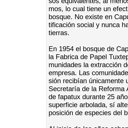
sos equi­va­len­tes, al me­no
mos, lo cual tie­ne un efec­t
bos­que. No exis­te en Ca­pu
ti­fi­ca­ción so­cial y nun­ca 
tie­rras.
En 1954 el bos­que de Ca­pu­
la Fa­bri­ca de Pa­pel Tux­te­
mu­ni­da­des la ex­trac­ción d
em­pre­sa. Las co­mu­ni­da­de
sión re­ci­bían úni­ca­men­te 
Se­cre­ta­ría de la Re­for­ma
de fa­pa­tux du­ran­te 25 año
su­per­fi­cie ar­bo­la­da, sí al­t
po­si­ción de es­pe­cies del 