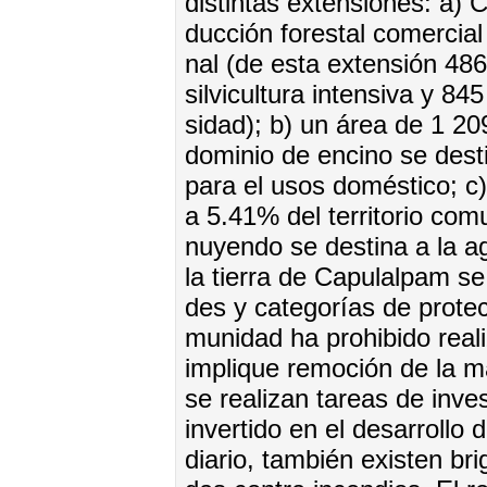
dis­tin­tas ex­ten­sio­nes: a)
duc­ción fo­res­tal co­mer­cia
nal (de es­ta ex­ten­sión 486
sil­vi­cul­tu­ra in­ten­si­va y 845
si­dad); b) un área de 1 2
do­mi­nio de en­ci­no se des­ti
pa­ra el usos do­més­ti­co; c)
a 5.41% del te­rri­to­rio co­m
nu­yen­do se des­ti­na a la a
la tie­rra de Ca­pu­lal­pam se d
des y ca­te­go­rías de pro­te
mu­ni­dad ha pro­hi­bi­do rea­l
im­pli­que re­mo­ción de la ma
se rea­li­zan ta­reas de in­ves
in­ver­ti­do en el de­sa­rro­ll
dia­rio, tam­bién exis­ten bri­g