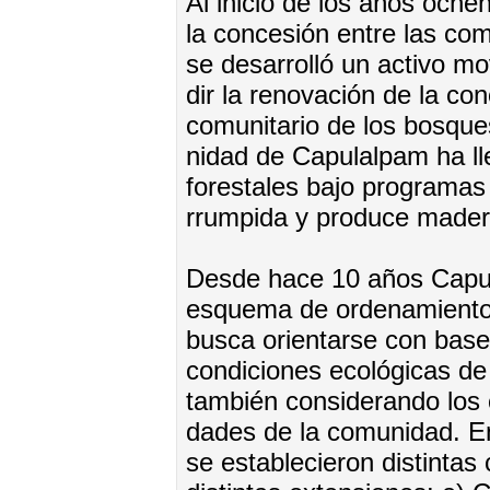
Al ini­cio de los años ochen­
la con­ce­sión en­tre las co­m
se de­sa­rro­lló un ac­ti­vo m
dir la re­no­va­ción de la con­
co­mu­ni­ta­rio de los bos­qu
ni­dad de Ca­pu­lal­pam ha lle
fo­res­ta­les ba­jo pro­gra­ma
rrum­pi­da y pro­du­ce ma­de
Des­de ha­ce 10 años Ca­pu­l
es­que­ma de or­de­na­mien­to t
bus­ca orien­tar­se con ba­se 
con­di­cio­nes eco­ló­gicas de
tam­bién con­si­de­ran­do los c
da­des de la co­mu­ni­dad. E
se es­ta­ble­cie­ron dis­tin­ta