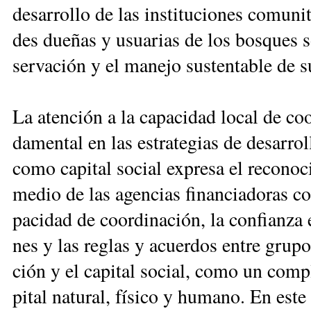
de­sa­rro­llo de las ins­ti­tu­cio­nes co­mu­ni
des due­ñas y usua­rias de los bos­ques so
ser­va­ción y el ma­ne­jo sus­ten­ta­ble de s
La aten­ción a la ca­pa­ci­dad lo­cal de coo
da­men­tal en las es­tra­te­gias de de­sa­rro­l
co­mo ca­pi­tal so­cial ex­pre­sa el re­co­no
me­dio de las agen­cias fi­nan­cia­do­ras c
pa­ci­dad de coor­di­na­ción, la con­fian­za 
nes y las re­glas y acuer­dos en­tre gru­po
ción y el ca­pi­tal so­cial, co­mo un com­p
pi­tal na­tu­ral, fí­si­co y hu­ma­no. En es­te