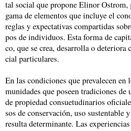
tal so­cial que pro­po­ne Eli­nor Os­trom, 
ga­ma de ele­men­tos que in­clu­ye el co­no
re­glas y ex­pec­ta­ti­vas com­par­ti­das so­
pos de in­di­vi­duos. Es­ta for­ma de ca­pi­
co, que se crea, de­sa­rro­lla o de­te­rio­ra
cial par­ti­cu­la­res.
En las con­di­cio­nes que pre­va­le­cen en 
mu­ni­da­des que po­seen tra­di­cio­nes de u
de pro­pie­dad con­sue­tu­di­na­rios ofi­cia­l
sos de con­ser­va­ción, uso sus­ten­ta­ble y r
re­sul­ta de­ter­mi­nan­te. Las ex­pe­rien­cias