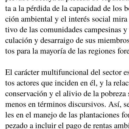
ta a la pér­di­da de la ca­pa­ci­dad de los b
ción am­bien­tal y el in­te­rés so­cial mi­ra 
ti­vo de las co­mu­ni­da­des cam­pe­si­nas y 
cu­la­ción y de­sa­rrai­go de sus miem­bros.
tos pa­ra la ma­yo­ría de las re­gio­nes fo­re
El ca­rác­ter mul­ti­fun­cio­nal del sec­tor 
tos ac­to­res que in­ci­den en él, y la re­la­
con­ser­va­ción y el ali­vio de la po­bre­za
me­nos en tér­mi­nos dis­cur­si­vos. Así, se 
les en el ma­ne­jo de las plan­ta­cio­nes fo­
pe­za­do a in­cluir el pa­go de ren­tas am­b