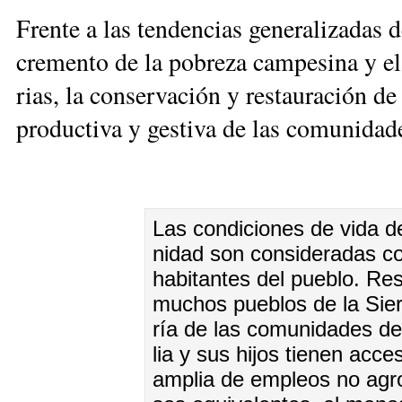
Fren­te a las ten­den­cias ge­ne­ra­li­za­das 
cre­men­to de la po­bre­za cam­pe­si­na y el d
rias, la con­ser­va­ción y res­tau­ra­ción de 
pro­duc­ti­va y ges­ti­va de las co­mu­ni­da­de
Las con­di­cio­nes de vi­da d
ni­dad son con­si­de­ra­das c
ha­bi­tan­tes del pue­blo. Re­s
mu­chos pue­blos de la Sie­r
ría de las co­mu­ni­da­des de
lia y sus hi­jos tie­nen ac­ce
am­plia de em­pleos no agro­p