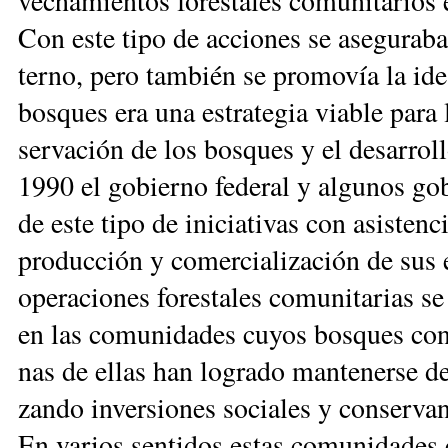
ve­cha­mien­tos fo­res­ta­les co­mu­ni­ta­rios
Con es­te ti­po de ac­cio­nes se ase­gu­ra­b
ter­no, pe­ro tam­bién se pro­mo­vía la ide
bos­ques era una es­tra­te­gia via­ble pa­ra l
ser­va­ción de los bos­ques y el de­sa­rro­
1990 el go­bier­no fe­de­ral y al­gu­nos go­bi
de es­te ti­po de ini­cia­ti­vas con asis­ten­ci
pro­duc­ción y co­mer­cia­li­za­ción de sus e
ope­ra­cio­nes fo­res­ta­les co­mu­ni­ta­rias se
en las co­mu­ni­da­des cu­yos bos­ques con
nas de ellas han lo­gra­do man­te­ner­se des
zan­do in­ver­sio­nes so­cia­les y con­ser­van­
En va­rios sen­ti­dos es­tas co­mu­ni­da­des 