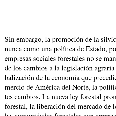
Sin em­bar­go, la pro­mo­ción de la sil­vi­cu
nun­ca co­mo una po­lí­ti­ca de Es­ta­do, po
em­pre­sas so­cia­les fo­res­ta­les no se 
de los cam­bios a la le­gis­la­ción agra­ri
ba­li­za­ción de la eco­no­mía que pre­ce­di
mer­cio de Amé­ri­ca del Nor­te, la po­lí­ti­ca
tes cam­bios. La nue­va ley fo­res­tal pro­mo
fo­res­tal, la li­be­ra­ción del mer­ca­do de 
las co­mu­ni­da­des fo­res­ta­les con em­pre­s