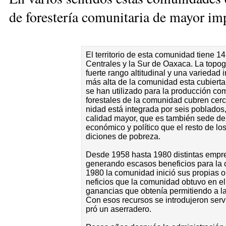
de fo­res­te­ría co­mu­ni­ta­ria de ma­yor i
El te­rri­to­rio de es­ta co­mu­ni­dad tie­ne
Cen­tra­les y la Sur de Oa­xa­ca. La to­po­g
fuer­te ran­go al­ti­tu­di­nal y una va­rie­dad
más al­ta de la co­mu­ni­dad es­ta cu­bier­
se han uti­li­za­do pa­ra la pro­duc­ción co
fo­res­ta­les de la co­mu­ni­dad cu­bren cer­
ni­dad es­tá in­te­gra­da por seis po­bla­dos
ca­li­dad ma­yor, que es tam­bién se­de del 
eco­nó­mi­co y po­lí­ti­co que el res­to de l
di­cio­nes de po­bre­za.
Des­de 1958 has­ta 1980 dis­tin­tas em­pre­
ge­ne­ran­do es­ca­sos be­ne­fi­cios pa­ra l
1980 la co­mu­ni­dad ini­ció sus pro­pias op
ne­fi­cios que la co­mu­ni­dad ob­tu­vo en e
ga­nan­cias que ob­te­nía per­mi­tien­do a 
Con esos re­cur­sos se in­tro­du­je­ron ser­v
pró un ase­rra­de­ro.