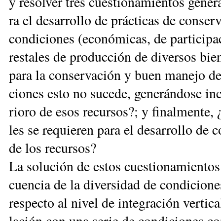
y re­sol­ver tres cues­tio­na­mien­tos ge­ne­r
ra el de­sa­rro­llo de prác­ti­cas de con­se
con­di­cio­nes (eco­nó­mi­cas, de par­ti­ci­pa
res­ta­les de pro­duc­ción de di­ver­sos bie­
pa­ra la con­ser­va­ción y buen ma­ne­jo d
cio­nes es­to no su­ce­de, ge­ne­rán­do­se in­c
rio­ro de esos re­cur­sos?; y fi­nal­men­te, ¿
les se re­quie­ren pa­ra el de­sa­rro­llo de
de los re­cur­sos?
La so­lu­ción de es­tos cues­tio­na­mien­tos
cuen­cia de la di­ver­si­dad de con­di­cio­ne
res­pec­to al ni­vel de in­te­gra­ción ver­ti
la­ción con una se­rie de con­di­cio­nes co