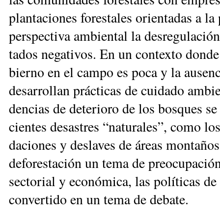
plan­ta­cio­nes fo­res­ta­les orien­ta­das a
pers­pec­ti­va am­bien­tal la des­re­gu­la­ción 
ta­dos ne­ga­ti­vos. En un con­tex­to don­de 
bier­no en el cam­po es po­ca y la au­sen­ci
de­sa­rro­llan prác­ti­cas de cui­da­do am­bi
den­cias de de­te­rio­ro de los bos­ques se
cien­tes de­sas­tres “na­tu­ra­les”, co­mo lo
da­cio­nes y des­la­ves de áreas mon­ta­ño
de­fo­res­ta­ción un te­ma de preo­cu­pa­ció
sec­to­rial y eco­nó­mi­ca, las po­lí­ti­cas d
con­ver­ti­do en un te­ma de de­bate.