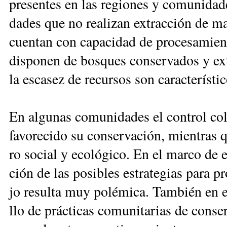
pre­sen­tes en las re­gio­nes y co­mu­ni­da­d
da­des que no rea­li­zan ex­trac­ción de ma­
cuen­tan con ca­pa­ci­dad de pro­ce­sa­mien­
dis­po­nen de bos­ques con­ser­va­dos y ex­t
la es­ca­sez de re­cur­sos son ca­rac­te­rís­t
En al­gu­nas co­mu­ni­da­des el con­trol co
fa­vo­re­ci­do su con­ser­va­ción, mien­tras 
ro so­cial y eco­ló­gi­co. En el mar­co de es
ción de las po­si­bles es­tra­te­gias pa­ra 
jo re­sul­ta muy po­lé­mi­ca. Tam­bién en es
llo de prác­ti­cas co­mu­ni­ta­rias de con­s