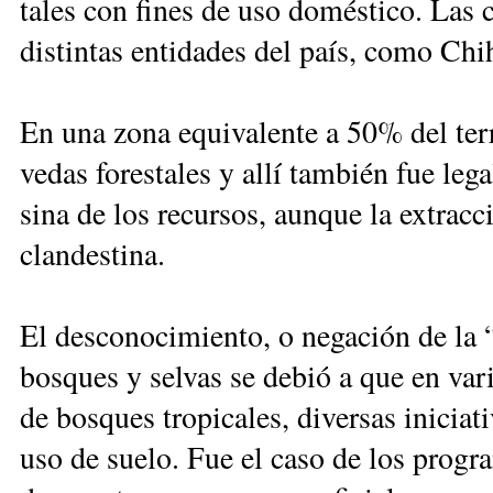
ta­les con fi­nes de uso do­més­ti­co. Las con
dis­tin­tas en­ti­da­des del país, co­mo Chi
En una zo­na equi­va­len­te a 50% del te­rri­
ve­das fo­res­ta­les y allí tam­bién fue le­g
si­na de los re­cur­sos, aun­que la ex­trac
clan­des­ti­na.
El des­co­no­ci­mien­to, o ne­ga­ción de la 
bos­ques y sel­vas se de­bió a que en va­ria
de bos­ques tro­pi­ca­les, di­ver­sas ini­cia­
uso de sue­lo. Fue el ca­so de los pro­gra­