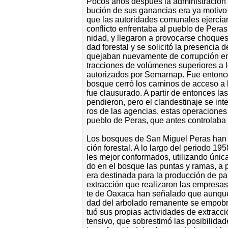
Po­cos años des­pués la ad­mi­nis­tra­ción de
bu­ción de sus ga­nan­cias era ya mo­ti­vo d
que las au­to­ri­da­des co­mu­na­les ejer­cí
con­flic­to en­fren­ta­ba al pue­blo de Pe­r
ni­dad, y lle­ga­ron a pro­vo­car­se cho­ques
dad fo­res­tal y se so­li­ci­tó la pre­sen­cia
que­ja­ban nue­va­men­te de co­rrup­ción en
trac­cio­nes de vo­lú­me­nes su­pe­rio­res a
au­to­ri­za­dos por Se­mar­nap. Fue en­ton
bos­que ce­rró los ca­mi­nos de ac­ce­so a 
fue clau­su­ra­do. A par­tir de en­ton­ces las 
pen­die­ron, pe­ro el clan­des­ti­na­je se in­
ros de las agen­cias, es­tas ope­ra­cio­nes
pue­blo de Pe­ras, que antes con­tro­la­ba 
Los bos­ques de San Mi­guel Pe­ras han es­t
ción fo­res­tal. A lo lar­go del pe­rio­do 195
les me­jor con­for­ma­dos, uti­li­zan­do úni­
do en el bos­que las pun­tas y ra­mas, a p
era des­ti­na­da pa­ra la pro­duc­ción de pa
ex­trac­ción que rea­li­za­ron las em­pre­sas
te de Oa­xa­ca han se­ña­la­do que aun­que la
dad del ar­bo­la­do re­ma­nen­te se em­po­br
tuó sus pro­pias ac­ti­vi­da­des de ex­trac­ci
ten­si­vo, que so­bres­ti­mó las po­si­bi­li­