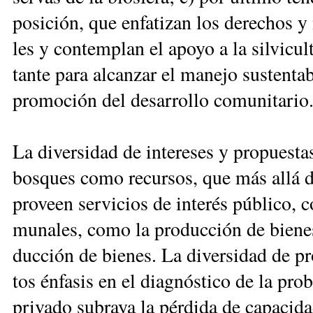
po­si­ción, que en­fa­ti­zan los de­re­chos y 
les y con­tem­plan el apo­yo a la sil­vi­cul
tan­te pa­ra al­can­zar el ma­ne­jo sus­ten­t
pro­mo­ción del de­sa­rro­llo co­mu­ni­ta­rio
La di­ver­si­dad de in­te­re­ses y pro­pues­ta
bos­ques co­mo re­cur­sos, que más allá del
pro­veen ser­vi­cios de in­te­rés pú­bli­co, 
mu­na­les, co­mo la pro­duc­ción de bie­nes
duc­ción de bie­nes. La di­ver­si­dad de pr
tos én­fa­sis en el diag­nós­ti­co de la pro­bl
pri­va­do su­bra­ya la pér­di­da de ca­pa­ci­da