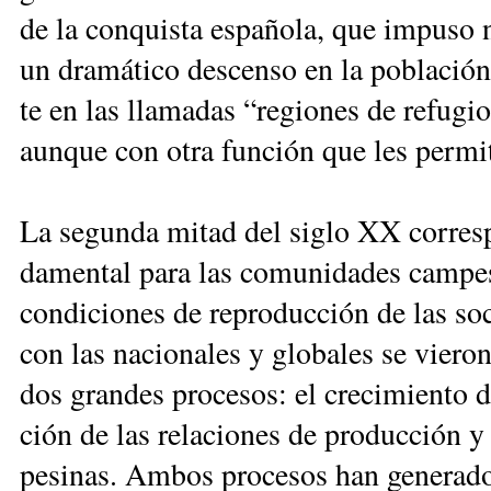
de la con­quis­ta es­pa­ño­la, que im­pu­so n
un dra­má­ti­co des­cen­so en la po­bla­ción
te en las lla­ma­das “re­gio­nes de re­fu­gio
aun­que con otra fun­ción que les per­mi­ti
La se­gun­da mi­tad del si­glo XX co­rres
da­men­tal pa­ra las co­mu­ni­da­des cam­pe­
con­di­cio­nes de re­pro­duc­ción de las so­c
con las na­cio­na­les y glo­ba­les se vie­ron
dos gran­des pro­ce­sos: el cre­ci­mien­to de
ción de las re­la­cio­nes de pro­duc­ción y
pe­si­nas. Am­bos pro­ce­sos han ge­ne­ra­d