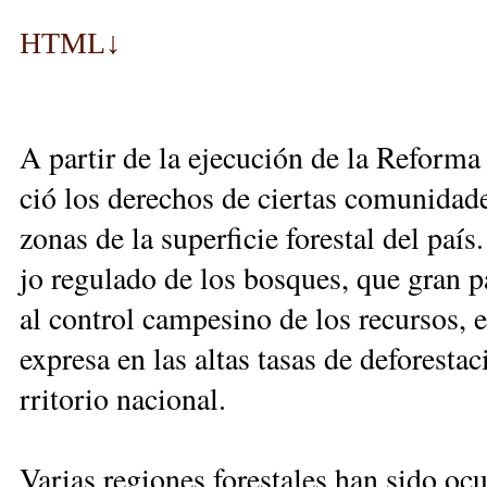
HTML
↓
A par­tir de la eje­cu­ción de la Re­for­ma
ció los de­re­chos de cier­tas co­mu­ni­da­de
zo­nas de la su­per­fi­cie fo­res­tal del paí
jo re­gu­la­do de los bos­ques, que gran par­
al con­trol cam­pe­si­no de los re­cur­sos,
ex­pre­sa en las al­tas ta­sas de de­fo­res­ta
rri­to­rio na­cio­nal.
Va­rias re­gio­nes fo­res­ta­les han si­do oc