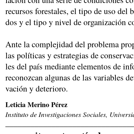
re­cur­sos fo­res­ta­les, el ti­po de uso del
dos y el ti­po y ni­vel de or­ga­ni­za­ción co
An­te la com­ple­ji­dad del pro­ble­ma pro
las po­lí­ti­cas y es­tra­te­gias de con­ser­va
les del país me­dian­te ele­men­tos de in­fo
re­co­noz­can al­gu­nas de las va­ria­bles de
va­ción y de­te­rio­ro.
Le­ti­cia Me­ri­no Pé­rez
Ins­ti­tu­to de In­ves­ti­ga­cio­nes So­cia­les, Uni­ve
______________________________