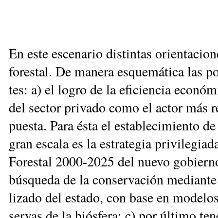
En es­te es­ce­na­rio dis­tin­tas orien­ta­cio­
fo­res­tal. De ma­ne­ra es­que­má­ti­ca las p
tes: a) el lo­gro de la efi­cien­cia eco­nó­m
del sec­tor pri­va­do co­mo el ac­tor más re
pues­ta. Pa­ra és­ta el es­ta­ble­ci­mien­to de
gran es­ca­la es la es­tra­te­gia pri­vi­le­gi
Fo­res­tal 2000-2025 del nue­vo go­bier­no;
bús­que­da de la con­ser­va­ción me­dian­te 
li­za­do del es­ta­do, con ba­se en mo­de­los
ser­vas de la biós­fe­ra; c) por úl­ti­mo te­n