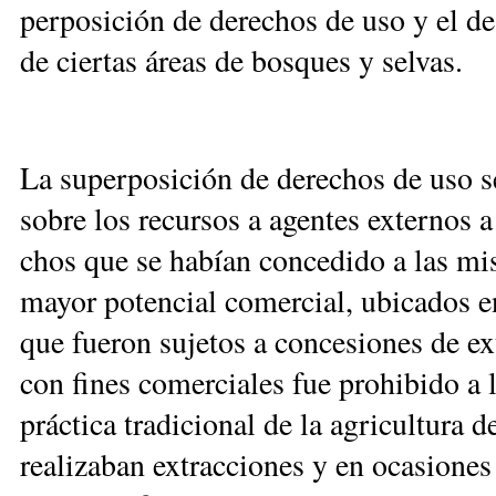
per­po­si­ción de de­re­chos de uso y el des
de cier­tas áreas de bos­ques y sel­vas.
La su­per­po­si­ción de de­re­chos de uso se
so­bre los re­cur­sos a agen­tes ex­ter­nos 
chos que se ha­bían con­ce­di­do a las mi
ma­yor po­ten­cial co­mer­cial, ubi­ca­dos en
que fue­ron su­je­tos a con­ce­sio­nes de ex­
con fi­nes co­mer­cia­les fue pro­hi­bi­do a
prác­ti­ca tra­di­cio­nal de la agri­cul­tu­ra 
rea­li­za­ban ex­trac­cio­nes y en oca­sio­nes