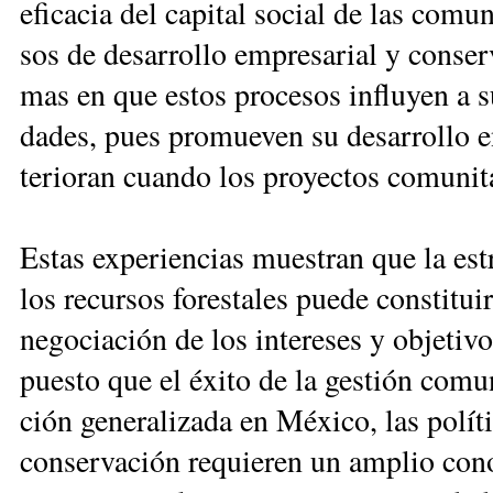
efi­ca­cia del ca­pi­tal so­cial de las co­mu
sos de de­sa­rro­llo em­pre­sa­rial y con­ser
mas en que es­tos pro­ce­sos in­flu­yen a su
da­des, pues pro­mue­ven su de­sa­rro­llo e
te­rio­ran cuan­do los pro­yec­tos co­mu­ni­t
Es­tas ex­pe­rien­cias mues­tran que la es­tr
los re­cur­sos fo­res­ta­les pue­de cons­ti­tuir
ne­go­cia­ción de los in­te­re­ses y ob­je­ti­
pues­to que el éxi­to de la ges­tión co­mu­
ción ge­ne­ra­li­za­da en Mé­xi­co, las po­lí­ti­
con­ser­va­ción re­quie­ren un am­plio co­no