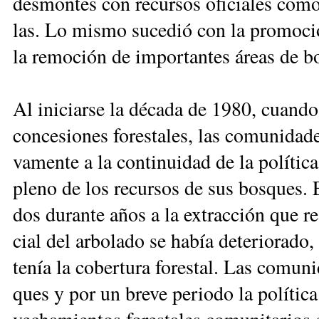
des­mon­tes con re­cur­sos ofi­cia­les co­mo
las. Lo mis­mo su­ce­dió con la pro­mo­ción
la re­mo­ción de im­por­tan­tes áreas de bo
Al ini­ciar­se la dé­ca­da de 1980, cuan­do
con­ce­sio­nes fo­res­ta­les, las co­mu­ni­da­d
va­men­te a la con­ti­nui­dad de la po­lí­ti­c
ple­no de los re­cur­sos de sus bos­ques. E
dos du­ran­te años a la ex­trac­ción que rea
cial del ar­bo­la­do se ha­bía de­te­rio­ra­
te­nía la co­ber­tu­ra fo­res­tal. Las co­mu­n
ques y por un bre­ve pe­rio­do la po­lí­ti­ca f