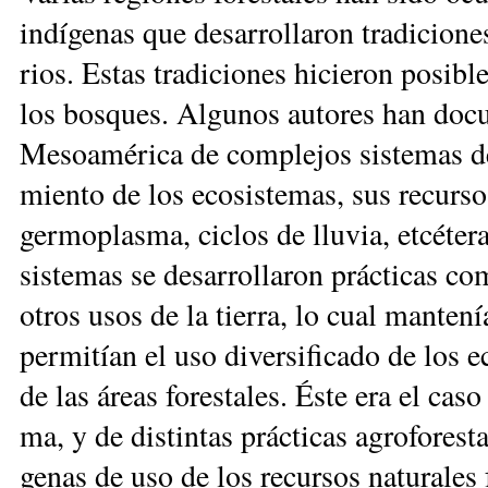
in­dí­ge­nas que de­sa­rro­lla­ron tra­di­cio­n
rios. Es­tas tra­di­cio­nes hi­cie­ron po­si­b
los bos­ques. Al­gu­nos au­to­res han do­cu­
Me­soa­mé­ri­ca de com­ple­jos sis­te­mas d
mien­to de los eco­sis­te­mas, sus re­cur­sos
ger­mo­plas­ma, ci­clos de llu­via, et­cé­te­
sis­te­mas se de­sa­rro­lla­ron prác­ti­cas co
otros usos de la tie­rra, lo cual man­te­n
per­mi­tían el uso di­ver­si­fi­ca­do de los e
de las áreas fo­res­ta­les. És­te era el ca­s
ma, y de dis­tin­tas prác­ti­cas agro­fo­res­
ge­nas de uso de los re­cur­sos na­tu­ra­les f