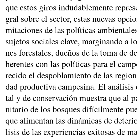
que es­tos gi­ros in­du­da­ble­men­te re­pre­
gral so­bre el sec­tor, es­tas nue­vas op­cio­
mi­ta­cio­nes de las po­lí­ti­cas am­bien­ta­l
su­je­tos so­cia­les cla­ve, mar­gi­nan­do a lo
nes fo­res­ta­les, due­ños de la to­ma de de­
he­ren­tes con las po­lí­ti­cas pa­ra el cam
re­ci­do el des­po­bla­mien­to de las re­gio­n
dad pro­duc­ti­va cam­pe­si­na. El aná­li­sis 
tal y de con­ser­va­ción mues­tra que al pa
ni­ta­rio de los bos­ques di­fí­cil­men­te pu
que ali­men­tan las di­ná­mi­cas de de­te­ri
li­sis de las ex­pe­rien­cias exi­to­sas de ma­