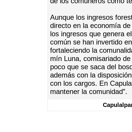
de los co­mu­ne­ros co­mo te
Aun­que los in­gre­sos fo­res­
di­rec­to en la eco­no­mía de 
los in­gre­sos que ge­ne­ra el 
co­mún se han in­ver­ti­do en 
for­ta­le­cien­do la co­mu­na­l
mín Lu­na, co­mi­sa­ria­do d
po­co que se sa­ca del bos
ade­más con la dis­po­si­ción
con los car­gos. En Ca­pu­la
man­te­ner la co­mu­ni­dad”.
Ca­pu­lal­