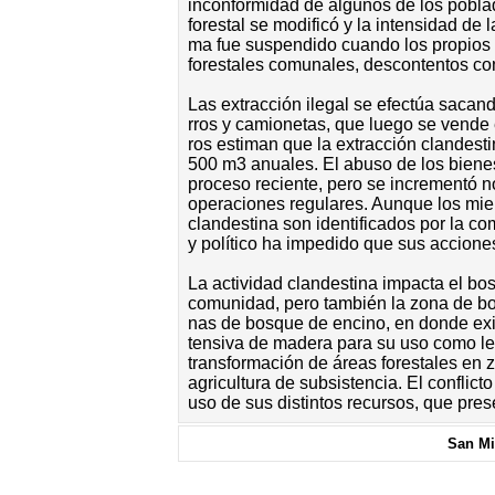
in­con­for­mi­dad de al­gu­nos de los po­bl
fo­res­tal se mo­di­fi­có y la in­ten­si­dad de
ma fue sus­pen­di­do cuan­do los pro­pios c
fo­res­ta­les co­mu­na­les, des­con­ten­tos c
Las ex­trac­ción ile­gal se efec­túa sa­can­
rros y ca­mio­ne­tas, que lue­go se ven­de
ros es­ti­man que la ex­trac­ción clan­des­t
500 m3 anua­les. El abu­so de los bie­nes 
pro­ce­so re­cien­te, pe­ro se in­cre­men­tó n
ope­ra­cio­nes re­gu­la­res. Aun­que los mie
clan­des­ti­na son iden­ti­fi­ca­dos por la c
y po­lí­ti­co ha im­pe­di­do que sus ac­cio­n
La ac­ti­vi­dad clan­des­ti­na im­pac­ta el b
co­mu­ni­dad, pe­ro tam­bién la zo­na de bos
nas de bos­que de en­ci­no, en don­de exis­te
ten­si­va de ma­de­ra pa­ra su uso co­mo le­
trans­for­ma­ción de áreas fo­res­ta­les en z
agri­cul­tu­ra de sub­sis­ten­cia. El con­flic­t
uso de sus dis­tin­tos re­cur­sos, que pre­s
San Mi­