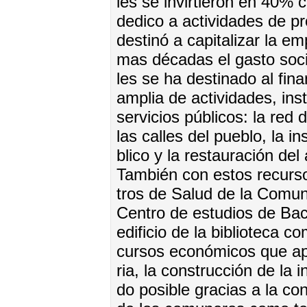
les se in­vir­tie­ron en 40%
de­di­co a ac­ti­vi­da­des de p
des­ti­nó a ca­pi­ta­li­zar la e
mas dé­ca­das el gas­to so­ci
les se ha des­ti­na­do al fi­
am­plia de ac­ti­vi­da­des, ins
ser­vi­cios pú­bli­cos: la red 
las ca­lles del pue­blo, la in
bli­co y la res­tau­ra­ción del 
Tam­bién con es­tos re­cur­s
tros de Sa­lud de la Co­mu­n
Cen­tro de es­tu­dios de Ba­chi
edi­fi­cio de la bi­blio­te­ca c
cur­sos eco­nó­mi­cos que apor
ria, la cons­truc­ción de la in­
do po­si­ble gra­cias a la cons