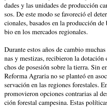
da­des y las uni­da­des de pro­duc­ción cam­
sos. De es­te mo­do se fa­vo­re­ció el de­te­
cio­na­les, ba­sa­dos en la pro­duc­ción de 
bio en los mer­ca­dos re­gio­na­les.
Du­ran­te es­tos años de cam­bio mu­chas de
nas y mes­ti­zas, re­ci­bie­ron la do­ta­ción
chos de po­se­sión so­bre la tie­rra. Sin em­
Re­for­ma Agra­ria no se plan­teó en aso­c
ser­va­ción en las re­gio­nes fo­res­ta­les. En
pro­mo­vie­ron op­cio­nes con­tra­rias al de­
ción fo­res­tal cam­pe­si­na. Es­tas po­lí­ti­c