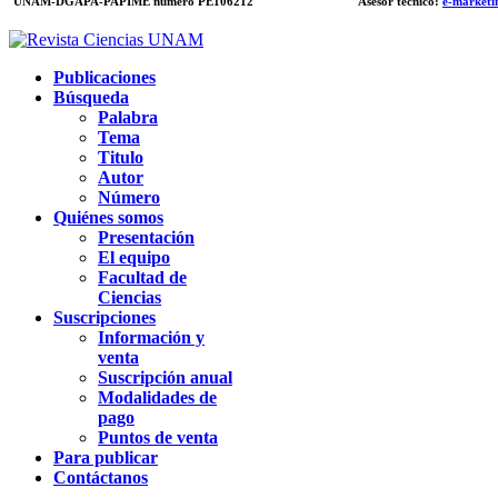
UNAM-DGAPA-PAPIME
número PE106212
Asesor técnico:
e-marketi
Publicaciones
Búsqueda
Palabra
Tema
Titulo
Autor
Número
Quiénes somos
Presentación
El equipo
Facultad de
Ciencias
Suscripciones
Información y
venta
Suscripción anual
Modalidades de
pago
Puntos de venta
Para publicar
Contáctanos