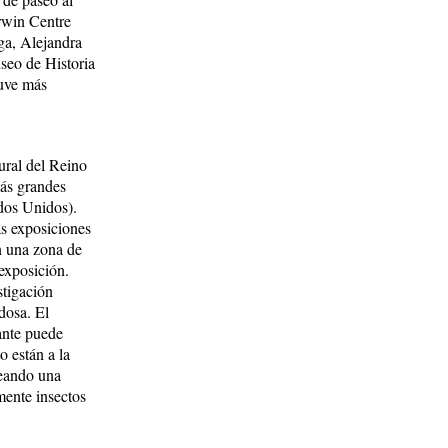
arwin Centre
ga, Alejandra
seo de Historia
tuve más
ural del Reino
más grandes
ados Unidos).
as exposiciones
n una zona de
exposición.
stigación
dosa. El
tante puede
o están a la
neando una
mente insectos