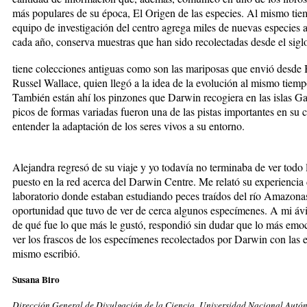
más populares de su época, El Origen de las especies. Al mismo tie
equipo de investigación del centro agrega miles de nuevas especies a
cada año, conserva muestras que han sido recolectadas desde el siglo
tiene colecciones antiguas como son las mariposas que envió desde 
Russel Wallace, quien llegó a la idea de la evolución al mismo tie
También están ahí los pinzones que Darwin recogiera en las islas G
picos de formas variadas fueron una de las pistas importantes en su
entender la adaptación de los seres vivos a su entorno.
Alejandra regresó de su viaje y yo todavía no terminaba de ver todo
puesto en la red acerca del Darwin Centre. Me relató su experiencia 
laboratorio donde estaban estudiando peces traídos del río Amazonas
oportunidad que tuvo de ver de cerca algunos especímenes. A mi áv
de qué fue lo que más le gustó, respondió sin dudar que lo más emo
ver los frascos de los especímenes recolectados por Darwin con las e
mismo escribió.
Susana Biro
Dirección General de Divulgación de la Ciencia, Universidad Nacional Autó