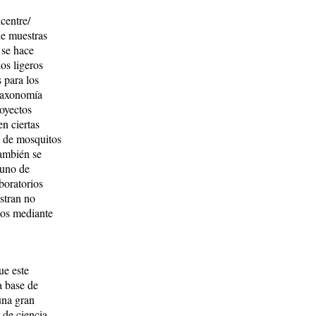
centre/
de muestras
 se hace
os ligeros
 para los
 taxonomía
royectos
en ciertas
n de mosquitos
también se
guno de
boratorios
stran no
tos mediante
ue este
a base de
una gran
 de ciencia