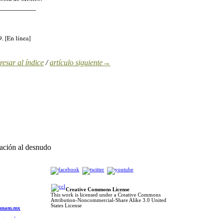
__________
. [En línea]
esar al índice
/
artículo siguiente→
ación al desnudo
Creative Commons License
This work is licensed under a Creative Commons
Attribution-Noncommercial-Share Alike 3.0 United
o
States License
s.unam.mx