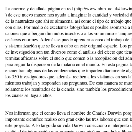
La enorme y detallada página en red (http://www.nhm. ac.uk/darwin
) de este nuevo museo nos ayuda a imaginar la cantidad y variedad 
de la naturaleza que ahí se almacena, así como el tipo de trabajo que
con ellas. Por medio de excelentes fotografías es posible asomarse a l
cajones que albergan diminutos insectos o a los voluminosos tanques
cetáceos enormes. Además se puede aprender acerca del trabajo de
y sistematización que se lleva a cabo en este original espacio. Los p
de investigación son tan diversos como el análisis del efecto que tien
termitas africanas sobre el suelo que comen o la recopilación del ad
para seguir la dispersión de la malaria en el mundo. En esta página 
encuentran algunas de las conferencias que imparten diariamente al
los 350 investigadores que, además, reciben a los visitantes en sus la
mientras trabajan y responden sus preguntas. De esta manera se mue
solamente los resultados de la ciencia, sino también los procedimien
los cuales se llega a ellos.
Nos informan que el centro lleva el nombre de Charles Darwin porq
importante científico realizó con gran éxito las tres labores que son l
este proyecto. A lo largo de su vida Darwin coleccionó e interpretó 
cantidad de información que, además, comunicó en uno de los libros