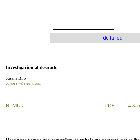
de la red
Investigación al desnudo
Susana Biro
conoce más del autor
HT
ML ↓
PDF
←Regr
Hace poco tiempo una compañera de trabajo me comentó que se iba 