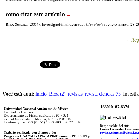
_____________________________________________________
como citar este artículo
→
Biro, Susana
. (2004). Investigación al desnudo.
Ciencias
73, enero-marzo, 28-29
←Regr
Você está aqui:
Inicio
Blog (2)
revistas
revista ciencias 73
Investig
ISSN:0187-6376
Universidad Nacional Autónoma de México
Facultad de Ciencias
Departamento de Física, cubículos 320 y 321.
Ciudad Universitaria. México, D.F., C.P. 04510.
Télefono y Fax: +52 (01 55) 56 22 4935, 56 22 5316
Responsable del sitio
Laura González Guerrer
Trabajo realizado con el apoyo de:
revista.ciencias@ciencia
Programa UNAM-DGAPA-PAPIME número PE103509 y