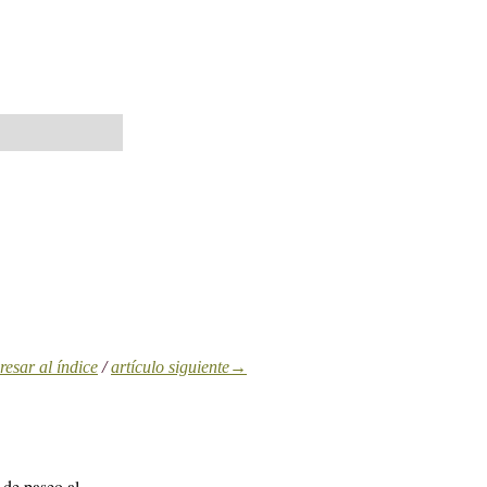
esar al índice
/
artículo siguiente→
de paseo al