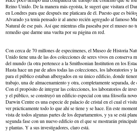
Reino Unido. De la manera más egoísta, le sugerí que visitara el D
en Londres para que después me platicara de él. Puesto que es biólo
Alvarado ya tenía pensado ir al anexo recién agregado al famoso Mu
Natural de ese país. Así que mientras ella paseaba por el museo no 
remedio que darme una vuelta por su página en red.
Con cerca de 70 millones de especímenes, el Museo de Historia Nat
Unido tiene una de las dos colecciones de seres vivos en conserva 
del mundo (la otra pertenece a la Smithsonian Institution en los Est
Hasta hace un par de años todas las colecciones, los laboratorios y l
para el público estaban albergados en su único edificio, donde tiene
trabajo, una de almacenamiento y otra, completamente separada, de 
Con el propósito de integrar las colecciones, los laboratorios de inve
y el público, se construyó un edificio especial con una filosofía nove
Darwin Centre es una especie de palacio de cristal en el cual el visi
ver prácticamente todo lo que ahí se tiene y se hace. En este moment
vista de todos algunas partes de los departamentos, y ya se está pla
segunda fase con un nuevo edificio en el que se mostrarán principal
y plantas. Y a sus investigadores, claro está.