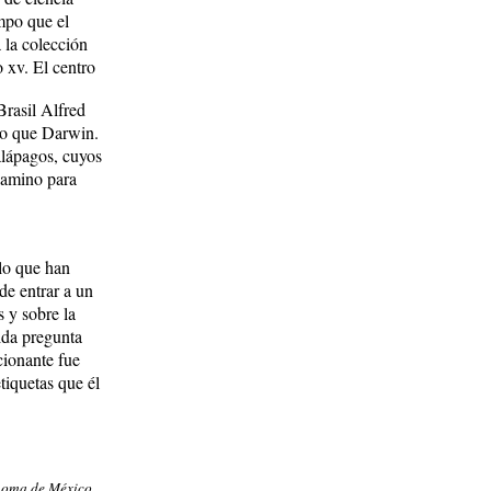
mpo que el
 la colección
 xv. El centro
Brasil Alfred
mpo que Darwin.
alápagos, cuyos
 camino para
 lo que han
de entrar a un
 y sobre la
ida pregunta
cionante fue
tiquetas que él
noma de México.