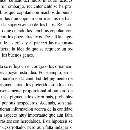
 Sin em­bar­go, re­cien­te­men­te se ha pro­
hem­bras que co­pu­lan con ma­chos de bue­na
n con las que co­pu­lan con ma­chos de ba­ja
ía la su­per­vi­ven­cia de los hi­jos. Re­la­cio­
­do que cuan­do las hem­bras co­pu­lan con
n los po­co atrac­ti­vos. De allí la su­ge­
a de las crías, y al pa­re­cer las res­pon­sa­
fuer­za la idea de que se re­quie­re un re­
de los bue­nos ge­nes.
s­ta se re­fle­ja en el cor­te­jo o los or­na­men­
y aves apo­yan es­ta idea. Por ejem­plo, en la
va­ria­ción en la can­ti­dad del pig­men­to de
ig­men­ta­ción; los pre­fe­ri­dos son los más
n­ver­sa­men­te pro­por­cio­nal al nú­me­ro de
hos más pig­men­ta­dos vi­ven más, pro­ba­ble­
i­do por sus hos­pe­de­ros. Ade­más, son más
uie­ran in­for­ma­ción acer­ca de la can­ti­dad
n as­pec­to muy im­por­tan­te que aún fal­ta
á­si­tos son he­re­da­bles. Es­ta hi­pó­te­sis se
de­sa­rro­lla­do, pe­ro aún fal­ta in­da­gar si