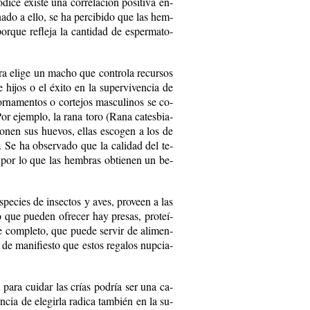
i­ce exis­te una co­rre­la­ción po­si­ti­va en­
u­na­do a ello, se ha per­ci­bi­do que las hem­
r­que re­fle­ja la can­ti­dad de es­per­ma­to­
ra eli­ge un ma­cho que con­tro­la re­cur­sos
hi­jos o el éxi­to en la su­per­vi­ven­cia de
­na­men­tos o cor­te­jos mas­cu­li­nos se co­
 Por ejem­plo, la ra­na to­ro (Ra­na ca­tes­bia­
 po­nen sus hue­vos, ellas es­co­gen a los de
s. Se ha ob­ser­va­do que la ca­li­dad del te­
ías, por lo que las hem­bras ob­tie­nen un be­
s­pe­cies de in­sec­tos y aves, pro­veen a las
lo que pue­den ofre­cer hay pre­sas, pro­teí­
­te com­ple­to, que pue­de ser­vir de ali­men­
 de ma­ni­fies­to que es­tos re­ga­los nup­cia­
a pa­ra cui­dar las crías po­dría ser una ca­
cia de ele­gir­la ra­di­ca tam­bién en la su­