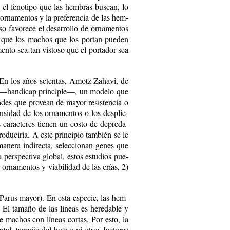
, el fe­no­ti­po que las hem­bras bus­can, lo
os or­na­men­tos y la pre­fe­ren­cia de las hem­
so fa­vo­re­ce el de­sa­rro­llo de or­na­men­tos
os que los ma­chos que los por­tan pue­den
men­to sea tan vis­to­so que el por­ta­dor sea
io. En los años se­ten­tas, Amotz Za­ha­vi, de
jas —han­dicap prin­ci­ple—, un mo­de­lo que
­des que pro­vean de ma­yor re­sis­ten­cia o
ten­si­dad de los or­na­men­tos o los des­plie­
ca­rac­te­res tie­nen un cos­to de de­pre­da­
du­ci­ría. A es­te prin­ci­pio tam­bién se le
ne­ra in­di­rec­ta, se­lec­cio­nan ge­nes que
 pers­pec­ti­va glo­bal, es­tos es­tu­dios pue­
de or­na­men­tos y via­bi­li­dad de las crías, 2)
Pa­rus ma­yor). En es­ta es­pe­cie, las hem­
El ta­ma­ño de las lí­neas es he­re­da­ble y
e ma­chos con lí­neas cor­tas. Por es­to, la
en­tal, ta­ma­ño del hue­vo ni otros fac­to­res