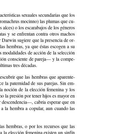
te­rís­ti­cas se­xua­les se­cun­da­rias que los
­ro­mach­rus mo­cin­no) las plu­mas que cu­
 al­ces) o los es­ca­ra­ba­jos de los gé­ne­ros
n­tas y se en­fren­tan con­tra otros ma­chos
or Dar­win su­gie­re que la pre­sen­cia de or­
n las hem­bras, ya que és­tas es­co­gen a su
s mo­da­li­da­des de ac­ción de la se­lec­ción
­ción cons­cien­te de pa­re­ja— y la com­pe­
­ti­mas tres dé­ca­das.
 des­cu­brir que las hem­bras que apa­ren­te­
e la pa­ter­ni­dad de sus pa­re­jas. Sin em­
n la no­ción de la elec­ción fe­me­ni­na y los
­mo la pre­sión por te­ner hi­jos es ma­yor en
des­cen­den­cia—, ca­bría es­pe­rar que en
can a la hem­bra a co­pu­lar, aun cuan­do las
las hem­bras, o por los re­cur­sos que las
a la elec­ción fe­me­ni­na exis­ten un sin­fín