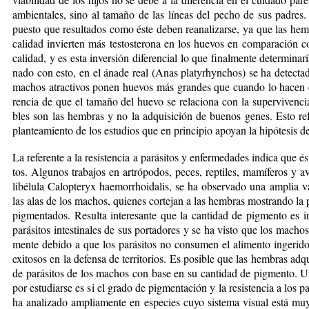
am­bien­ta­les, si­no al ta­ma­ño de las lí­neas del pe­cho de sus pa­dres.
pues­to que re­sul­ta­dos co­mo és­te de­ben rea­na­li­zar­se, ya que las 
ca­li­dad in­vier­ten más tes­tos­te­ro­na en los hue­vos en com­pa­ra­ció
ca­li­dad, y es es­ta in­ver­sión di­fe­ren­cial lo que fi­nal­men­te de­ter­mi­na­r
na­do con es­to, en el ána­de real (Anas platyrhyn­chos) se ha de­tec­ta
ma­chos atrac­ti­vos po­nen hue­vos más gran­des que cuan­do lo ha­cen co
ren­cia de que el ta­ma­ño del hue­vo se re­la­cio­na con la su­per­vi­ven­ci
bles son las hem­bras y no la ad­qui­si­ción de bue­nos ge­nes. Es­to re­
plan­tea­mien­to de los es­tu­dios que en prin­ci­pio apo­yan la hi­pó­te­sis 
La re­fe­ren­te a la re­sis­ten­cia a pa­rá­si­tos y en­fer­me­da­des in­di­ca que é
tos. Al­gu­nos tra­ba­jos en ar­tró­po­dos, pe­ces, rep­ti­les, ma­mí­fe­ros 
li­bé­lu­la Ca­lop­teryx hae­morr­hoi­da­lis, se ha ob­ser­va­do una am­plia 
las alas de los ma­chos, quie­nes cor­te­jan a las hem­bras mos­tran­do la p
pig­men­ta­dos. Re­sul­ta in­te­re­san­te que la can­ti­dad de pig­men­to es i
pa­rá­si­tos in­tes­ti­na­les de sus por­ta­do­res y se ha vis­to que los ma­c
men­te de­bi­do a que los pa­rá­si­tos no con­su­men el ali­men­to in­ge­r
exi­to­sos en la de­fen­sa de te­rri­to­rios. Es po­si­ble que las hem­bras ad­q
de pa­rá­si­tos de los ma­chos con ba­se en su can­ti­dad de pig­men­to. U
por es­tu­diar­se es si el gra­do de pig­men­ta­ción y la re­sis­ten­cia a los pa­r
ha ana­li­za­do am­plia­men­te en es­pe­cies cu­yo sis­te­ma vi­sual es­tá muy 