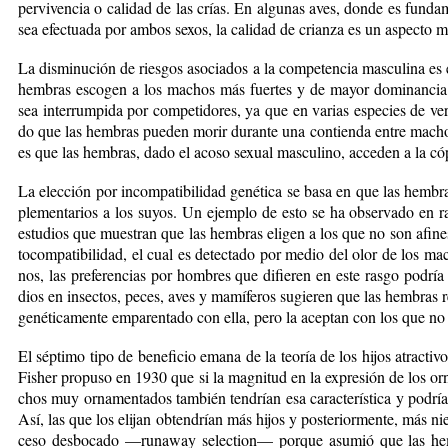
per­vi­ven­cia o ca­li­dad de las crías. En al­gu­nas aves, don­de es fun­da­
sea efec­tua­da por am­bos se­xos, la ca­li­dad de crian­za es un as­pec­to m
La dis­mi­nu­ción de ries­gos aso­cia­dos a la com­pe­ten­cia mas­cu­li­na es e
hem­bras es­co­gen a los ma­chos más fuer­tes y de ma­yor do­mi­nan­cia p
sea in­te­rrum­pi­da por com­pe­ti­do­res, ya que en va­rias es­pe­cies de ver­
do que las hem­bras pue­den mo­rir du­ran­te una con­tien­da en­tre ma­chos. 
es que las hem­bras, da­do el aco­so se­xual mas­cu­li­no, ac­ce­den a la có­p
La elec­ción por in­com­pa­ti­bi­li­dad ge­né­ti­ca se ba­sa en que las hem­b
ple­men­ta­rios a los su­yos. Un ejem­plo de es­to se ha ob­ser­va­do en 
es­tu­dios que mues­tran que las hem­bras eli­gen a los que no son afi­nes 
to­com­pa­ti­bi­li­dad, el cual es de­tec­ta­do por me­dio del olor de los m
nos, las pre­fe­ren­cias por hom­bres que di­fie­ren en es­te ras­go po­dría 
dios en in­sec­tos, pe­ces, aves y ma­mí­fe­ros su­gie­ren que las hem­bras r
ge­né­ti­ca­men­te em­pa­ren­ta­do con ella, pe­ro la acep­tan con los que no 
El sép­ti­mo ti­po de be­ne­fi­cio ema­na de la teo­ría de los hi­jos atrac­t
Fis­her pro­pu­so en 1930 que si la mag­ni­tud en la ex­pre­sión de los or­n
chos muy or­na­men­ta­dos tam­bién ten­drían esa ca­rac­te­rís­ti­ca y po­drí
Así, las que los eli­jan ob­ten­drían más hi­jos y pos­te­rior­men­te, más nie­t
ce­so des­bo­ca­do —ru­na­way se­lec­tion— por­que asu­mió que las hem­b