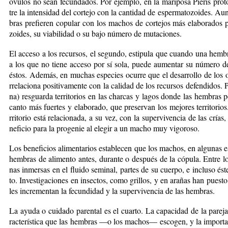
óvu­los no sean fe­cun­da­dos. Por ejem­plo, en la ma­ri­po­sa Pie­ris pro­to­d
tre la in­ten­si­dad del cor­te­jo con la can­ti­dad de es­per­ma­to­zoi­des. A
bras pre­fie­ren co­pu­lar con los ma­chos de cor­te­jos más ela­bo­ra­dos po
zoi­des, su via­bi­li­dad o su ba­jo nú­me­ro de mu­ta­cio­nes.
El ac­ce­so a los re­cur­sos, el se­gun­do, es­ti­pu­la que cuan­do una hem­b
a los que no tie­ne ac­ce­so por sí so­la, pue­de au­men­tar su nú­me­ro de 
és­tos. Ade­más, en mu­chas es­pe­cies ocu­rre que el de­sa­rro­llo de los or
rre­la­cio­na po­si­ti­va­men­te con la ca­li­dad de los re­cur­sos de­fen­di­dos.
na) res­guar­da te­rri­to­rios en las char­cas y la­gos don­de las hem­bras
can­to más fuer­tes y ela­bo­ra­do, que pre­ser­van los me­jo­res te­rri­to­rio
rri­to­rio es­tá re­la­cio­na­da, a su vez, con la su­per­vi­ven­cia de las cr
ne­fi­cio pa­ra la pro­ge­nie al ele­gir a un ma­cho muy vi­go­ro­so.
Los be­ne­fi­cios ali­men­ta­rios es­ta­ble­cen que los ma­chos, en al­gu­nas e
hem­bras de ali­men­to an­tes, du­ran­te o des­pués de la có­pu­la. En­tre 
nas in­mer­sas en el flui­do se­mi­nal, par­tes de su cuer­po, e in­clu­so és
to. In­ves­ti­ga­cio­nes en in­sec­tos, co­mo gri­llos, y en ara­ñas han pues­to
les in­cre­men­tan la fe­cun­di­dad y la su­per­vi­ven­cia de las ­hembras.
La ayu­da o cui­da­do pa­ren­tal es el cuar­to. La ca­pa­ci­dad de la pa­re­j
rac­te­rís­ti­ca que las hem­bras —o los ma­chos— es­co­gen, y la im­por­tan­