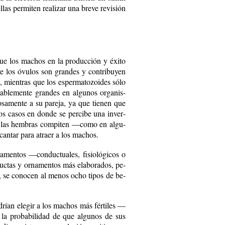
llas per­mi­ten rea­li­zar una bre­ve re­vi­sión
que los ma­chos en la pro­duc­ción y éxi­to
ue los óvu­los son gran­des y con­tri­bu­yen
, mien­tras que los es­per­ma­to­zoi­des só­lo
ra­ble­men­te gran­des en al­gu­nos or­ga­nis­
­sa­men­te a su pa­re­ja, ya que tie­nen que
­cos ca­sos en don­de se per­ci­be una in­ver­
a y las hem­bras com­pi­ten —co­mo en al­gu­
can­tar pa­ra atraer a los ma­chos.
en­tos —con­duc­tua­les, fi­sio­ló­gi­cos o
uc­tas y or­na­men­tos más ela­bo­ra­dos, pe­
, se co­no­cen al me­nos ocho ti­pos de be­
o­drían ele­gir a los ma­chos más fér­ti­les —
 la pro­ba­bi­li­dad de que al­gu­nos de sus