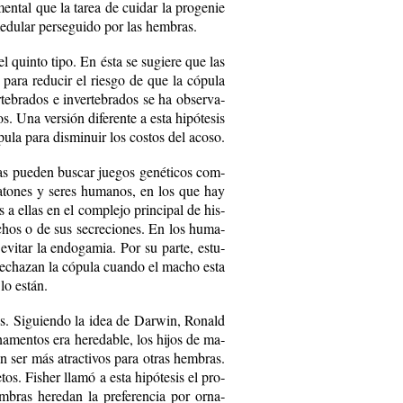
men­tal que la ta­rea de cui­dar la pro­ge­nie
e­du­lar per­se­gui­do por las hem­bras.
l quin­to ti­po. En és­ta se su­gie­re que las
a­ra re­du­cir el ries­go de que la có­pu­la
te­bra­dos e in­ver­te­bra­dos se ha ob­ser­va­
Una ver­sión di­fe­ren­te a es­ta hi­pó­te­sis
u­la pa­ra dis­mi­nuir los cos­tos del aco­so.
ras pue­den bus­car jue­gos ge­né­ti­cos com­
ra­to­nes y se­res hu­ma­nos, en los que hay
a ellas en el com­ple­jo prin­ci­pal de his­
a­chos o de sus se­cre­cio­nes. En los hu­ma­
evi­tar la en­do­ga­mia. Por su par­te, es­tu­
e­cha­zan la có­pu­la cuan­do el ma­cho es­ta
lo es­tán.
i­vos. Si­guien­do la idea de Dar­win, Ro­nald
a­men­tos era he­re­da­ble, los hi­jos de ma­
an ser más atrac­ti­vos pa­ra otras hem­bras.
os. Fis­her lla­mó a es­ta hi­pó­te­sis el pro­
ras he­re­dan la pre­fe­ren­cia por or­na­