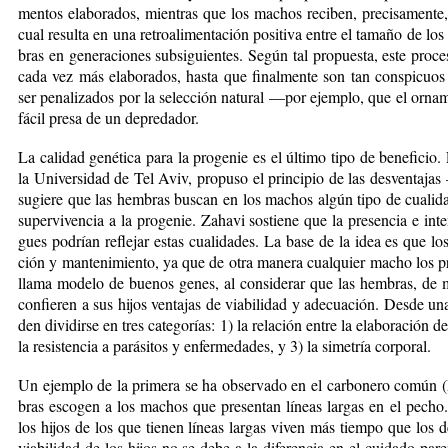
men­tos ela­bo­ra­dos, mien­tras que los ma­chos re­ci­ben, pre­ci­sa­men­te
cual re­sul­ta en una re­tro­ali­men­ta­ción po­si­ti­va en­tre el ta­ma­ño de l
bras en ge­ne­ra­cio­nes sub­si­guien­tes. Se­gún tal pro­pues­ta, es­te pro­ce­
ca­da vez más ela­bo­ra­dos, has­ta que fi­nal­men­te son tan cons­pi­cu
ser pe­na­li­za­dos por la se­lec­ción na­tu­ral —por ejem­plo, que el or­na­
fá­cil pre­sa de un de­pre­da­dor.
La ca­li­dad ge­né­ti­ca pa­ra la pro­ge­nie es el úl­ti­mo ti­po de be­ne­fi­c
la Uni­ver­si­dad de Tel Aviv, pro­pu­so el prin­ci­pio de las des­ven­ta­
su­giere que las hem­bras bus­can en los ma­chos al­gún ti­po de cua­li­da
su­per­vi­ven­cia a la pro­ge­nie. Za­ha­vi sos­tie­ne que la pre­sen­cia e in­
gues po­drían re­fle­jar es­tas cua­li­da­des. La base de la idea es que los 
ción y man­te­ni­mien­to, ya que de otra ma­ne­ra cual­quier ma­cho los pro­
lla­ma mo­de­lo de bue­nos ge­nes, al con­si­de­rar que las hem­bras, de ma­
con­fie­ren a sus hi­jos ven­ta­jas de via­bi­li­dad y ade­cua­ción. Des­de una
den di­vi­dir­se en tres ca­te­go­rías: 1) la re­la­ción en­tre la ela­bo­ra­ción 
la re­sis­ten­cia a pa­rá­si­tos y en­fer­me­da­des, y 3) la si­me­tría cor­po­ral.
Un ejem­plo de la pri­me­ra se ha ob­ser­va­do en el car­bo­ne­ro co­mún (
bras es­co­gen a los ma­chos que pre­sen­tan lí­neas lar­gas en el pe­cho. 
los hi­jos de los que tie­nen lí­neas lar­gas vi­ven más tiem­po que los d
via­bi­li­dad de los hi­jos no se de­be a la di­fe­ren­cia en el cui­da­do pa­r