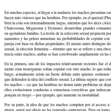
En mu­chas es­pe­cies, al lle­gar a la ma­du­rez los ma­chos pre­sen­tan ca­rac­
ha­cen más vis­to­sos que las hem­bras. Por ejem­plo, en el quet­zal (Pha
bren la co­la son ex­tre­ma­da­men­te lar­gas, mien­tras que los al­ces (Al­ces
Chal­co­so­ma, Me­ga­so­ma y Dy­nas­tes, de­sa­rro­llan gran­des cor­na­me
en ago­ta­do­ras ba­ta­llas. La teo­ría de la se­lec­ción se­xual pro­pues­ta p
na­men­tos y las pe­leas au­men­tan las pro­ba­bi­li­da­des de co­pu­lar co
pa­re­ja con ba­se en di­chas pro­pie­da­des. El mis­mo au­tor dis­tin­gue do
se­xual, la elec­ción fe­me­ni­na —tér­mi­no que no se re­fie­re a una elec
ten­cia en­tre ma­chos; am­bas se han co­rro­bo­ra­do am­plia­men­te en las úl
En la pri­me­ra, uno de los im­pac­tos re­la­ti­va­men­te re­cien­tes fue el
men­te eran mo­nó­ga­mas so­lían co­pu­lar con otro ma­cho, lo que re­du­c
bar­go, ac­tual­men­te exis­te un fuer­te de­ba­te en­tre quie­nes sos­tie­ne
que de­fien­den la idea del con­flic­to se­xual. La úl­ti­ma su­gie­re que co
los ma­chos —ya que las hem­bras no tie­nen tan­to pro­ble­ma en de­jar 
ellos evo­lu­cio­nen con­duc­tas o es­truc­tu­ras coer­ci­ti­vas que in­duz­
pon­gan en ries­go —por ejem­plo, que au­men­te su mor­ta­lidad.
Por su par­te, la idea de que los ma­chos com­pi­ten por el ac­ce­so a 
atraen, qui­zá por ob­via no ha ge­ne­ra­do con­tro­ver­sia. Pe­ro en tor­no 