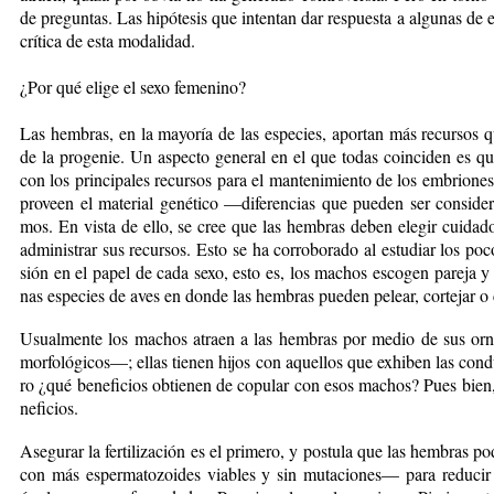
de pre­gun­tas. Las hi­pó­te­sis que in­ten­tan dar res­pues­ta a al­gu­nas de e
crí­ti­ca de es­ta mo­da­li­dad.
¿Por qué eli­ge el se­xo fe­me­ni­no?
Las hem­bras, en la ma­yo­ría de las es­pe­cies, apor­tan más re­cur­sos 
de la pro­ge­nie. Un as­pec­to ge­ne­ral en el que to­das coin­ci­den es q
con los prin­ci­pa­les re­cur­sos pa­ra el man­te­ni­mien­to de los em­brio­nes
pro­veen el ma­te­rial ge­né­ti­co —di­fe­ren­cias que pue­den ser con­si­de­
mos. En vis­ta de ello, se cree que las hem­bras de­ben ele­gir cui­da­do
ad­mi­nis­trar sus re­cur­sos. Es­to se ha co­rro­bo­ra­do al es­tu­diar los po
sión en el pa­pel de ca­da se­xo, es­to es, los ma­chos es­co­gen pa­re­j
nas es­pe­cies de aves en don­de las hem­bras pue­den pe­lear, cor­te­jar o 
Usual­men­te los ma­chos atraen a las hem­bras por me­dio de sus or­na­m
mor­fo­ló­gi­cos—; ellas tie­nen hi­jos con aque­llos que ex­hi­ben las con­d
ro ¿qué be­ne­fi­cios ob­tie­nen de co­pu­lar con esos ma­chos? Pues bien
ne­fi­cios.
Ase­gu­rar la fer­ti­li­za­ción es el pri­me­ro, y pos­tu­la que las hem­bras p
con más es­per­ma­to­zoi­des via­bles y sin mu­ta­cio­nes— pa­ra re­du­cir