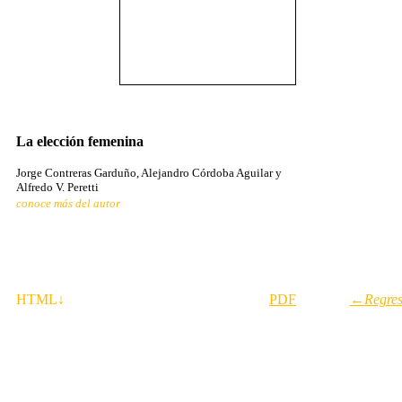
La elec­ción fe­me­ni­na
Jor­ge Con­tre­ras Gar­du­ño, Ale­jan­dro Cór­do­ba Agui­lar y
Al­fre­do V. Pe­ret­ti
conoce más del autor
HTML
↓
PDF
←
Regres