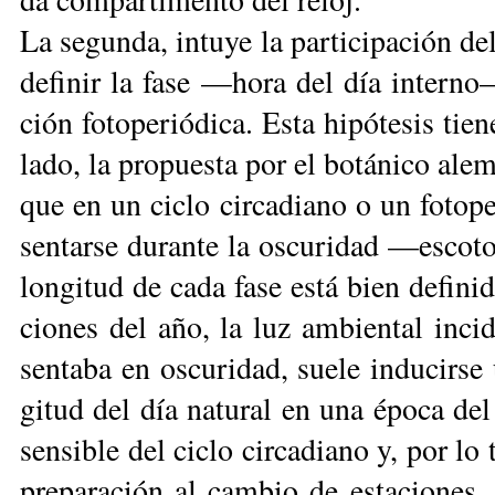
La se­gun­da, in­tu­ye la par­ti­ci­pa­ción de
de­fi­nir la fa­se —ho­ra del día in­ter­n
ción fo­to­pe­rió­di­ca. Es­ta hi­pó­te­sis tie
la­do, la pro­pues­ta por el bo­tá­ni­co al
que en un ci­clo cir­ca­dia­no o un fo­to­pe
sen­tar­se du­ran­te la os­cu­ri­dad —es­co­t
lon­gi­tud de ca­da fa­se es­tá bien de­fi­n
cio­nes del año, la luz am­bien­tal in­ci­
sen­ta­ba en os­cu­ri­dad, sue­le in­du­cir­s
gi­tud del día na­tu­ral en una épo­ca del a
sen­si­ble del ci­clo cir­ca­dia­no y, por lo 
pre­pa­ra­ción al cam­bio de es­ta­cio­nes