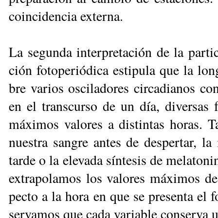
coin­ci­den­cia ex­ter­na.
La se­gun­da in­ter­pre­ta­ción de la par­ti­
ción fo­to­pe­rió­di­ca es­ti­pu­la que la lo
bre va­rios os­ci­la­do­res cir­ca­dia­nos c
en el trans­cur­so de un día, di­ver­sas fun
má­xi­mos va­lo­res a dis­tin­tas ho­ras. 
nues­tra san­gre an­tes de des­per­tar, la m
tar­de o la ele­va­da sín­te­sis de me­la­to­
ex­tra­po­la­mos los va­lo­res má­xi­mos de 
pec­to a la ho­ra en que se pre­sen­ta el fo
ser­va­mos que ca­da va­ria­ble con­ser­va u