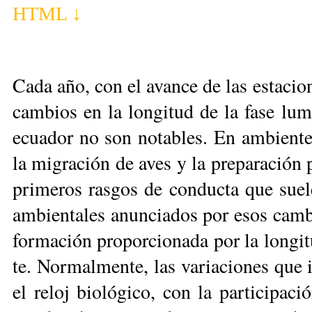
HTML ↓
Ca­da año, con el avan­ce de las es­ta­cio­n
cam­bios en la lon­gi­tud de la fa­se lu­m
ecua­dor no son no­ta­bles. En am­bien­tes 
la mi­gra­ción de aves y la pre­pa­ra­ción p
pri­me­ros ras­gos de con­duc­ta que sue­le
am­bien­ta­les anun­cia­dos por esos cam­bi
for­ma­ción pro­por­cio­na­da por la lon­gi
te. Nor­mal­men­te, las va­ria­cio­nes que i
el re­loj bio­ló­gi­co, con la par­ti­ci­pa­