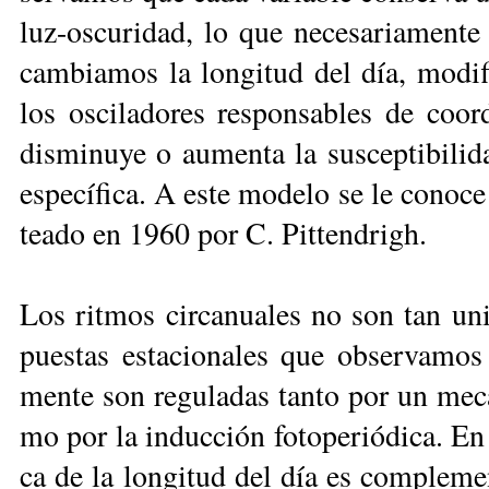
luz-os­cu­ri­dad, lo que ne­ce­sa­ria­men­te
cam­bia­mos la lon­gi­tud del día, mo­di­fi
los os­ci­la­do­res res­pon­sa­bles de coo
dis­mi­nu­ye o au­men­ta la sus­cep­ti­bi­li­
es­pe­cí­fi­ca. A es­te mo­de­lo se le co­no­
tea­do en 1960 por C. Pit­ten­drigh.
Los rit­mos cir­ca­nua­les no son tan uni­v
pues­tas es­ta­cio­na­les que ob­ser­va­mo
men­te son re­gu­la­das tan­to por un me­c
mo por la in­duc­ción fo­to­pe­rió­di­ca. En 
ca de la lon­gi­tud del día es com­ple­men­