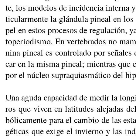
te, los mo­de­los de in­ci­den­cia in­ter­na
ti­cu­lar­men­te la glán­du­la pi­neal en lo
pel en es­tos pro­ce­sos de re­gu­la­ción, y
to­pe­rio­dis­mo. En ver­te­bra­dos no ma­mí
ni­na pi­neal es con­tro­la­do por se­ña­les d
car en la mis­ma pi­neal; mien­tras que en m
por el nú­cleo su­pra­quias­má­ti­co del hi­p
Una agu­da ca­pa­ci­dad de me­dir la lon­g
ros que vi­ven en la­ti­tu­des ale­ja­das d
bó­li­ca­men­te pa­ra el cam­bio de las es­ta­
gé­ti­cas que exi­ge el in­vier­no y las in­d