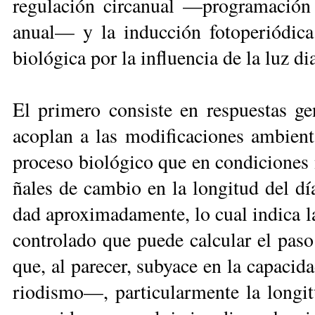
re­gu­la­ción cir­ca­nual —pro­gra­ma­ció
anual— y la in­duc­ción fo­to­pe­rió­di­c
bio­ló­gi­ca por la in­fluen­cia de la luz di
El pri­me­ro con­sis­te en res­pues­tas ge
aco­plan a las mo­di­fi­ca­cio­nes am­bien­t
pro­ce­so bio­ló­gi­co que en con­di­cio­nes
ña­les de cam­bio en la lon­gi­tud del día
dad apro­xi­ma­da­men­te, lo cual in­di­ca l
con­tro­la­do que pue­de cal­cu­lar el pa­s
que, al pa­re­cer, sub­ya­ce en la ca­pa­ci
rio­dis­mo—, par­ti­cu­lar­men­te la lon­gi