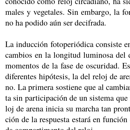
co­no­ci­do co­mo re­loj cir­ca­dia­no, ha s
ma­les y ve­ge­ta­les. Sin em­bar­go, la for
no ha po­di­do aún ser de­ci­fra­da.
La in­duc­ción fo­to­pe­rió­di­ca con­sis­te 
cam­bios en la lon­gi­tud lu­mi­no­sa del d
mo­men­tos de la fa­se de os­cu­ri­dad. Es­
di­fe­ren­tes hi­pó­te­sis, la del re­loj de ar
no. La pri­me­ra sos­tie­ne que al cam­biar
ta sin par­ti­ci­pa­ción de un sis­te­ma qu
loj de are­na ini­cia su mar­cha tan pron­
ción de la res­pues­ta es­ta­rá en fun­ción 
da com­par­ti­men­to del re­loj.