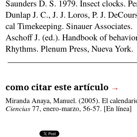
Saun­ders D. S. 1979. In­sect clocks. Pe
Dun­lap J. C., J. J. Lo­ros, P. J. De­Cour­
cal Ti­me­kee­ping. Si­nauer As­so­cia­tes.
As­choff J. (ed.). Hand­book of be­ha­vio­r
Rhythms. Ple­num Press, Nue­va York.
______________________________
como citar este artículo
→
Miranda Anaya, Manuel
. (2005). El calendari
Ciencias
77, enero-marzo, 56-57. [En línea]