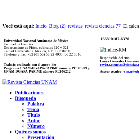
Você está aqui:
Inicio
Blog (2)
revistas
revista ciencias 77
El calen
ISSN:0187-6376
Universidad Nacional Autónoma de México
Facultad de Ciencias
Departamento de Física, cubículos 320 y 321.
Ciudad Universitaria. México, D.F., C.P. 04510.
Télefono y Fax: +52 (01 55) 56 22 4935, 56 22 5316
Responsable del sitio
Laura González Guerrer
Trabajo realizado con el apoyo de:
revista.ciencias@ciencia
Programa UNAM-DGAPA-PAPIME número PE103509 y
UNAM-DGAPA-PAPIME
número PE106212
Asesor técnico:
e-marketi
Publicaciones
Búsqueda
Palabra
Tema
Titulo
Autor
Número
Quiénes somos
Presentación