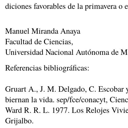
di­cio­nes fa­vo­ra­bles de la pri­ma­ve­ra o e
Ma­nuel Mi­ran­da Ana­ya
Fa­cul­tad de Cien­cias,
Universidad Nacional Autónoma de M
Re­fe­ren­cias bi­blio­grá­fi­cas:
Gruart A., J. M. Del­ga­do, C. Es­co­bar 
bier­nan la vi­da. sep/fce/conacyt, Cien­
Ward R. R. L. 1977. Los Re­lo­jes Vi­vien­
Gri­jal­bo.