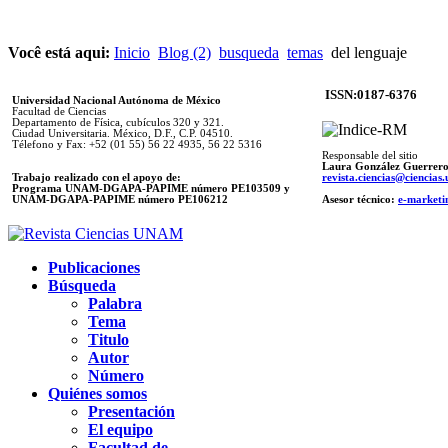
Você está aqui:
Inicio
Blog (2)
busqueda
temas
del lenguaje
ISSN:0187-6376
Universidad Nacional Autónoma de México
Facultad de Ciencias
Departamento de Física, cubículos 320 y 321.
Ciudad Universitaria. México, D.F., C.P. 04510.
Télefono y Fax: +52 (01 55) 56 22 4935, 56 22 5316
Responsable del sitio
Laura González Guerrer
Trabajo realizado con el apoyo de:
revista.ciencias@ciencia
Programa UNAM-DGAPA-PAPIME número PE103509 y
UNAM-DGAPA-PAPIME
número PE106212
Asesor técnico:
e-marketi
Publicaciones
Búsqueda
Palabra
Tema
Titulo
Autor
Número
Quiénes somos
Presentación
El equipo
Facultad de