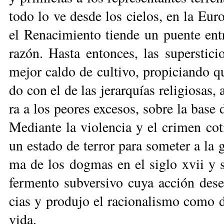
to­do lo ve des­de los cie­los, en la Eu­ro
el Re­na­ci­mien­to tien­de un puen­te en­
ra­zón. Has­ta en­ton­ces, las su­pers­ti­c
me­jor cal­do de cul­ti­vo, pro­pi­cian­do qu
do con el de las je­rar­quías re­li­gio­sas, a
ra a los peo­res ex­ce­sos, so­bre la ba­se de
Me­dian­te la vio­len­cia y el cri­men co­t
un es­ta­do de te­rror pa­ra so­me­ter a la 
ma de los dog­mas en el si­glo xvii y su i
fer­men­to sub­ver­si­vo cu­ya ac­ción de­s
cias y pro­du­jo el ra­cio­na­lis­mo co­mo doc
vi­da.