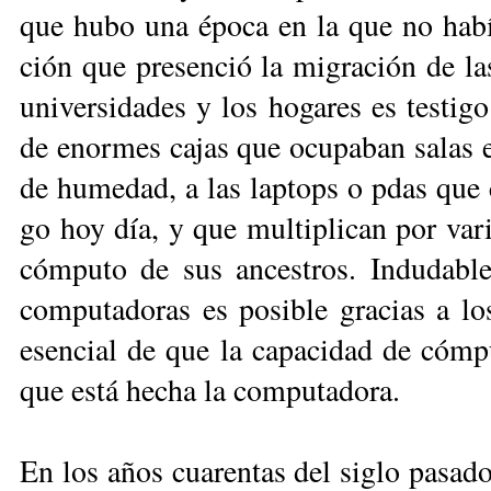
que hu­bo una épo­ca en la que no ha­bía 
ción que pre­sen­ció la mi­gra­ción de las 
uni­ver­si­dades y los ho­ga­res es tes­ti­
de enor­mes ca­jas que ocu­pa­ban sa­las en
de hu­me­dad, a las lap­tops o pdas que cu
go hoy día, y que mul­ti­pli­can por va­ri
cóm­pu­to de sus an­ces­tros. In­du­da­bl
com­pu­ta­do­ras es po­si­ble gra­cias a lo
esen­cial de que la ca­pa­ci­dad de cóm­p
que es­tá he­cha la com­pu­ta­do­ra.
En los años cua­ren­tas del si­glo pa­sa­d