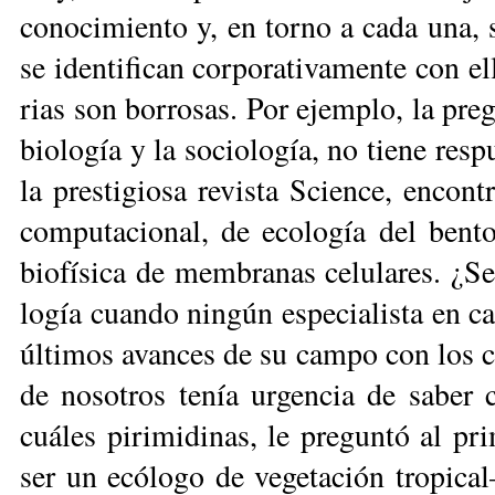
co­no­ci­mien­to y, en tor­no a ca­da una, 
se iden­ti­fi­can cor­po­ra­ti­va­men­te con el
rias son bo­rro­sas. Por ejem­plo, la pre­
bio­lo­gía y la so­cio­lo­gía, no tie­ne re
la pres­ti­gio­sa re­vis­ta Scien­ce, en­con­tr
com­pu­ta­cio­nal, de eco­lo­gía del ben­t
bio­fí­si­ca de mem­bra­nas ce­lu­la­res. ¿
lo­gía cuan­do nin­gún es­pe­cia­lis­ta en c
úl­ti­mos avan­ces de su cam­po con los 
de no­so­tros te­nía ur­gen­cia de sa­ber 
cuá­les pi­ri­mi­di­nas, le pre­gun­tó al p
ser un ecó­lo­go de ve­ge­ta­ción tro­pi­