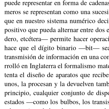
pue­de re­pre­sen­tar en for­ma de ca­de­na
me­ros se re­pre­sen­tan co­mo una su­ce­
que en nues­tro sis­te­ma nu­mé­ri­co de­c
po­si­ti­vo que pue­da al­ter­nar en­tre dos
de­ro, et­cé­te­ra— per­mi­te ha­cer ope­ra­
ha­ce que el dí­gi­to bi­na­rio —bit— sea
trans­mi­sión de in­for­ma­ción en una co
rro­lló en In­gla­te­rra el for­ma­lis­mo ma­t
ten­ta el di­se­ño de apa­ra­tos que re­ci­
unos, la pro­ce­san y la de­vuel­ven tam­b
prin­ci­pio, cual­quier con­jun­to de dis­
es­ta­dos —co­mo los bul­bos, los tran­sis­t