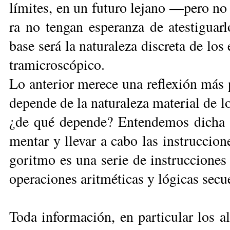
lí­mi­tes, en un fu­tu­ro le­ja­no —pe­ro n
ra no ten­gan es­pe­ran­za de ates­ti­guar
ba­se se­rá la na­tu­ra­le­za dis­cre­ta de los
tra­mi­cros­có­pi­co.
Lo an­te­rior me­re­ce una re­fle­xión más
de­pen­de de la na­tu­ra­le­za ma­te­rial de l
¿de qué de­pen­de? En­ten­de­mos di­cha 
men­tar y lle­var a ca­bo las ins­truc­cio­
go­rit­mo es una se­rie de ins­truc­cio­ne
ope­ra­cio­nes arit­mé­ti­cas y ló­gi­cas se­cu
To­da in­for­ma­ción, en par­ti­cu­lar los a