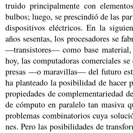
trui­do prin­ci­pal­men­te con ele­men­tos
bul­bos; lue­go, se pres­cin­dió de las par­t
dis­po­si­ti­vos eléc­tri­cos. En la si­gui
años se­sen­tas, los pro­ce­sa­do­res se fa­
—tran­sis­to­res— co­mo ba­se ma­te­rial, 
hoy, las com­pu­ta­do­ras co­mer­cia­les se
pre­sas —o ma­ra­vi­llas— del fu­tu­ro e
ha plan­tea­do la po­si­bi­li­dad de ha­cer p
pro­pie­da­des de com­ple­men­ta­rie­dad d
de cóm­pu­to en pa­ra­le­lo tan ma­si­va qu
pro­ble­mas com­bi­na­to­rios cu­ya so­lu­c
nes. Pe­ro las po­si­bi­li­da­des de trans­fo