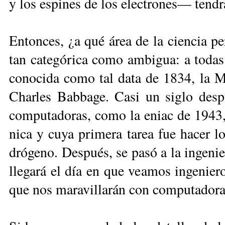
y los es­pi­nes de los elec­tro­nes— ten­dr
En­ton­ces, ¿a qué área de la cien­cia per
tan ca­te­gó­ri­ca co­mo am­bi­gua: a to­da
co­no­ci­da co­mo tal data de 1834, la Má­q
Char­les Bab­ba­ge. Ca­si un si­glo des­pué
com­pu­ta­do­ras, co­mo la eniac de 1943, de
nica y cu­ya pri­me­ra ta­rea fue ha­cer lo
dró­ge­no. Des­pués, se pa­só a la in­ge­nie
lle­ga­rá el día en que vea­mos in­ge­nie­ros
que nos ma­ra­vi­lla­rán con com­pu­ta­do­r