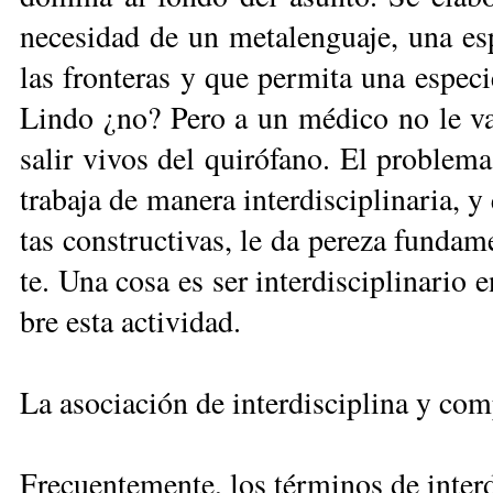
ne­ce­si­dad de un me­ta­len­gua­je, una es­p
las fron­te­ras y que per­mi­ta una es­pe­cie
Lin­do ¿no? Pe­ro a un mé­di­co no le va­
sa­lir vi­vos del qui­ró­fa­no. El pro­ble­
tra­ba­ja de ma­ne­ra in­ter­dis­ci­pli­na­ria,
tas cons­truc­ti­vas, le da pe­re­za fun­da­m
te. Una co­sa es ser in­ter­dis­ci­pli­na­rio 
bre es­ta ac­ti­vi­dad.
La asociación de interdisciplina y com
Fre­cuen­te­men­te, los tér­mi­nos de in­ter­d