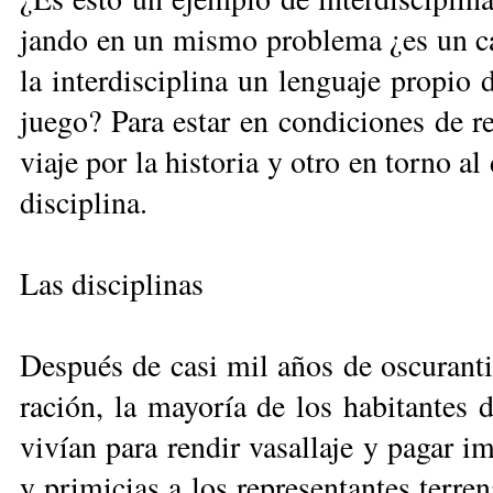
jan­do en un mis­mo pro­ble­ma ¿es un ca­so 
la in­ter­dis­ci­pli­na un len­gua­je pro­pio 
jue­go? Pa­ra es­tar en con­di­cio­nes de re
via­je por la his­to­ria y otro en tor­no al 
dis­ci­pli­na.
Las disciplinas
Des­pués de ca­si mil años de os­cu­ran­ti
ra­ción, la ma­yo­ría de los ha­bi­tan­te
vi­vían pa­ra ren­dir va­sa­lla­je y pa­gar 
y pri­mi­cias a los re­pre­sen­tan­tes te­rre