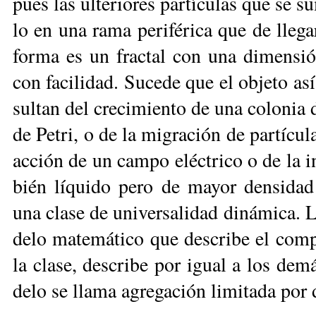
pues las ulte­rio­res par­tí­cu­las que se s
lo en una ra­ma pe­ri­fé­ri­ca que de lle­
for­ma es un frac­tal con una di­men­sión
con fa­ci­li­dad. Su­ce­de que el ob­je­to as
sul­tan del cre­ci­mien­to de una co­lo­nia d
de Pe­tri, o de la mi­gra­ción de par­tí­cu­
ac­ción de un cam­po eléc­tri­co o de la 
bién lí­qui­do pe­ro de ma­yor den­si­dad
una cla­se de uni­ver­sa­li­dad di­ná­mi­ca
de­lo ma­te­má­ti­co que des­cri­be el com­
la cla­se, des­cri­be por igual a los de­m
de­lo se lla­ma agre­ga­ción li­mi­ta­da por d