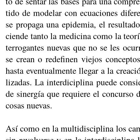
to de sen­tar las ba­ses pa­ra una com­pr
ti­do de mo­de­lar con ecua­cio­nes di­fe­r
se pro­pa­ga una epi­de­mia, el re­sul­ta­
cien­de tan­to la me­di­ci­na co­mo la teo­rí
te­rro­gan­tes nue­vas que no se les ocu­rrí
se crean o re­de­fi­nen vie­jos con­cep­to
has­ta even­tual­men­te lle­gar a la crea­ción
li­za­das. La in­ter­di­ci­pli­na pue­de con­
de si­ner­gía que re­quie­re el con­cur­so 
co­sas nue­vas.
Así co­mo en la mul­ti­dis­ci­pli­na los c
sin re­vol­ver­se y en la in­ter­dis­ci­pli­na