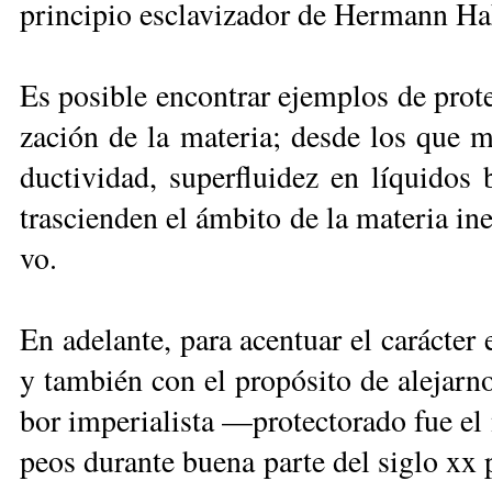
prin­ci­pio es­cla­vi­za­dor de Her­mann H
Es po­si­ble en­con­trar ejem­plos de pro­tec­
za­ción de la ma­te­ria; des­de los que 
duc­ti­vi­dad, su­per­flui­dez en lí­qui­dos
tras­cien­den el ám­bi­to de la ma­te­ria in
vo.
En ade­lan­te, pa­ra acen­tuar el ca­rác­ter 
y tam­bién con el pro­pó­si­to de ale­jar­
bor im­pe­ria­lis­ta —pro­tec­to­ra­do fue el
peos du­ran­te bue­na par­te del si­glo xx pa­r