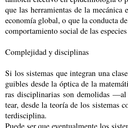
que las he­rra­mien­tas de la me­cá­ni­ca 
eco­no­mía glo­bal, o que la con­duc­ta de 
com­por­ta­mien­to so­cial de las es­pe­cies 
Complejidad y disciplinas
Si los sis­te­mas que in­te­gran una cla­se 
gui­bles des­de la óp­ti­ca de la ma­te­má­t
ras dis­ci­pli­na­rias son de­mo­li­das —
tear, des­de la teo­ría de los sis­te­mas co
ter­dis­ci­pli­na.
Pue­de ser que even­tual­men­te los sis­te­m