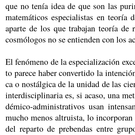
que no te­nía idea de que son las pu­ri­n
ma­te­má­ti­cos es­pe­cia­lis­tas en teo­rí
apar­te de los que tra­ba­jan teo­ría de re
cos­mó­lo­gos no se en­tien­den con los ac
El fe­nó­me­no de la es­pe­cia­li­za­ción ex­
to pa­re­ce ha­ber con­ver­ti­do la in­ten­ción
ca o nos­tál­gi­ca de la uni­dad de las cien
in­ter­dis­ci­pli­na­ria es, si aca­so, una me
dé­mi­co-ad­mi­nis­tra­ti­vos usan in­ten­s
mu­cho me­nos al­truis­ta, lo in­cor­po­ran 
del re­par­to de pre­ben­das en­tre gru­po