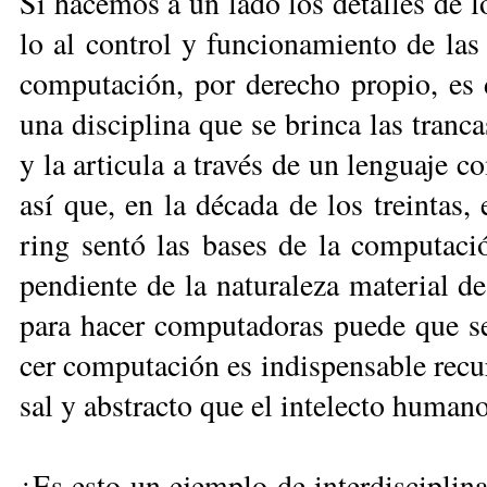
Si ha­ce­mos a un la­do los de­ta­lles de
lo al con­trol y fun­cio­na­mien­to de las 
com­pu­ta­ción, por de­re­cho pro­pio, es di
una dis­ci­pli­na que se brin­ca las tran­c
y la ar­ti­cu­la a tra­vés de un len­gua­je 
así que, en la dé­ca­da de los trein­tas, 
ring sen­tó las ba­ses de la com­pu­ta­ci
pen­dien­te de la na­tu­ra­le­za ma­te­rial d
para ha­cer com­pu­ta­do­ras pue­de que sea
cer com­pu­ta­ción es in­dis­pen­sa­ble re­cu­
sal y abs­trac­to que el in­te­lec­to hu­ma­no
¿Es es­to un ejem­plo de in­ter­dis­ci­pli­n