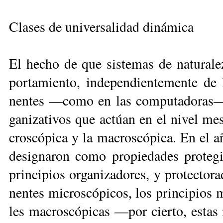
Clases de universalidad dinámica
El he­cho de que sis­te­mas de na­tu­ra­l
por­ta­mien­to, in­de­pen­dien­te­men­te de
nen­tes —co­mo en las com­pu­ta­do­ras—, 
ga­ni­za­ti­vos que ac­túan en el ni­vel me­s
cros­có­pi­ca y la ma­cros­có­pi­ca. En e
de­sig­na­ron co­mo pro­pie­da­des pro­te­g
prin­ci­pios or­ga­ni­za­do­res, y pro­tec­t
nen­tes mi­cros­có­pi­cos, los prin­ci­pios m
les ma­cros­có­pi­cas —por cier­to, es­tas