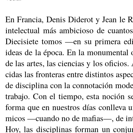
En Fran­cia, De­nis Di­de­rot y Jean le Ro
in­te­lec­tual más am­bi­cio­so de cuan­tos
Die­ci­sie­te to­mos —en su pri­me­ra ed
ideas de la épo­ca. En la mo­nu­men­tal obr
de las ar­tes, las cien­cias y los ofi­cios
ci­das las fron­te­ras en­tre dis­tin­tos as­p
de dis­ci­pli­na con la con­no­ta­ción mo­
tra­ba­jo. Con el tiem­po, es­ta no­ción s
for­ma que en nues­tros días con­lle­va un 
mi­cos —cuan­do no de ma­fias—, de in­te
Hoy, las dis­ci­pli­nas for­man un con­ju