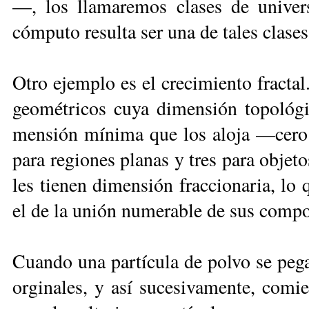
—, los lla­ma­re­mos cla­ses de uni­ver­s
cóm­pu­to re­sul­ta ser una de ta­les cla­ses
Otro ejem­plo es el cre­ci­mien­to frac­tal
geo­mé­tri­cos cu­ya di­men­sión to­po­ló­g
men­sión mí­ni­ma que los alo­ja —ce­ro
pa­ra re­gio­nes pla­nas y tres pa­ra ob­je­
les tie­nen di­men­sión frac­cio­na­ria, lo
el de la unión nu­me­ra­ble de sus com­po
Cuan­do una par­tí­cu­la de pol­vo se pe­g
or­gi­na­les, y así su­ce­si­va­men­te, co­mi