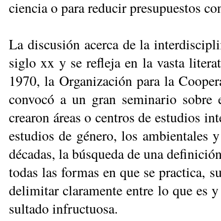
cien­cia o pa­ra re­du­cir pre­su­pues­tos co
La dis­cu­sión acer­ca de la in­ter­dis­ci­p
si­glo xx y se re­fle­ja en la vas­ta li­te­r
1970, la Or­ga­ni­za­ción pa­ra la Coo­pe­
con­vo­có a un gran se­mi­na­rio so­bre 
crea­ron áreas o cen­tros de es­tu­dios in­te
es­tu­dios de gé­ne­ro, los am­bien­ta­les 
dé­ca­das, la bús­que­da de una de­fi­ni­ción
to­das las for­mas en que se prac­ti­ca, su
de­li­mi­tar cla­ra­men­te en­tre lo que es y
sul­ta­do in­fruc­tuo­sa.