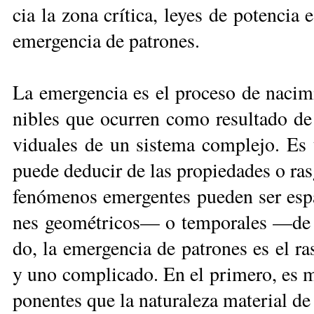
cia la zo­na crí­ti­ca, le­yes de po­ten­cia 
emer­gen­cia de pa­tro­nes.
La emer­gen­cia es el pro­ce­so de na­ci­mie
ni­bles que ocu­rren co­mo re­sul­ta­do de 
vi­dua­les de un sis­te­ma com­ple­jo. Es
pue­de de­du­cir de las pro­pie­da­des o ra
fe­nó­me­nos emer­gen­tes pue­den ser es­
nes geo­mé­tri­cos— o tem­po­ra­les —de 
do, la emer­gen­cia de pa­tro­nes es el ras­
y uno com­pli­ca­do. En el pri­me­ro, es m
po­nen­tes que la na­tu­ra­le­za ma­te­rial