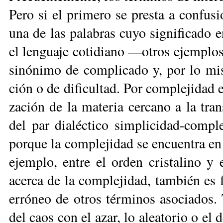
Pe­ro si el pri­me­ro se pres­ta a con­fu­
una de las pa­la­bras cu­yo sig­ni­fi­ca­do 
el len­gua­je co­ti­dia­no —otros ejem­plo
si­nó­ni­mo de com­pli­ca­do y, por lo mi
ción o de di­fi­cul­tad. Por com­ple­ji­dad e
za­ción de la ma­te­ria cer­ca­no a la tra
del par dia­léc­ti­co sim­pli­ci­dad-com­p
por­que la com­ple­ji­dad se en­cuen­tra en 
ejem­plo, en­tre el or­den cris­ta­li­no y 
acer­ca de la com­ple­ji­dad, tam­bién es f
erró­neo de otros tér­mi­nos aso­cia­dos. 
del caos con el azar, lo alea­to­rio o el de