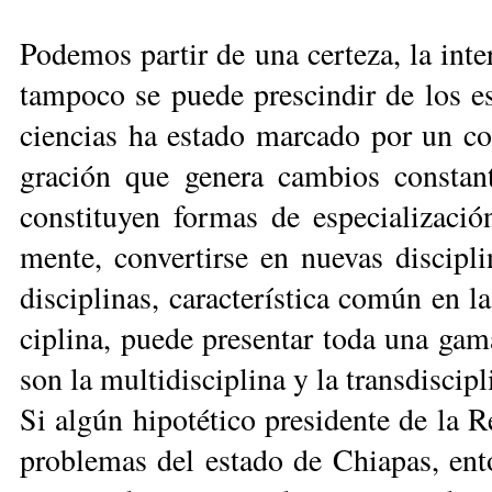
Po­de­mos par­tir de una cer­te­za, la in­ter­
tam­po­co se pue­de pres­cin­dir de los es­
cien­cias ha es­ta­do mar­ca­do por un con­
gra­ción que ge­ne­ra cam­bios cons­tan­t
cons­ti­tu­yen for­mas de es­pe­cia­li­za­
men­te, con­ver­tir­se en nue­vas dis­ci­pl
dis­ci­pli­nas, ca­rac­te­rís­ti­ca co­mún en l
ci­pli­na, pue­de pre­sen­tar to­da una ga­m
son la mul­ti­dis­ci­pli­na y la trans­dis­ci­pl
Si al­gún hi­po­té­ti­co pre­si­den­te de la Re
pro­ble­mas del es­ta­do de Chia­pas, en­t