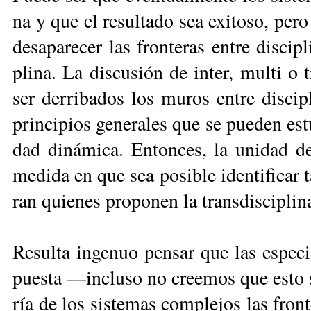
na y que el re­sul­ta­do sea exi­to­so, pe­r
de­sa­pa­re­cer las fron­te­ras en­tre dis­ci­
pli­na. La dis­cu­sión de in­ter, mul­ti o tr
ser de­rri­ba­dos los mu­ros en­tre dis­ci­
prin­ci­pios ge­ne­ra­les que se pue­den es­tu
dad di­ná­mi­ca. En­ton­ces, la uni­dad de
me­di­da en que sea po­si­ble iden­ti­fi­car t
ran quie­nes pro­po­nen la trans­dis­ci­pli­na
Re­sul­ta in­ge­nuo pen­sar que las es­pe­ci
pues­ta —in­clu­so no cree­mos que es­to 
ría de los sis­te­mas com­ple­jos las fron­t