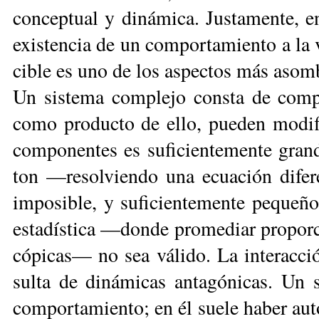
con­cep­tual y di­ná­mi­ca. Jus­ta­men­te, 
exis­ten­cia de un com­por­ta­mien­to a la v
ci­ble es uno de los as­pec­tos más asom­bro
Un sis­te­ma com­ple­jo cons­ta de com­po­
co­mo pro­duc­to de ello, pue­den mo­di­fi
com­po­nen­tes es su­fi­cien­te­men­te gran
ton —re­sol­vien­do una ecua­ción di­fe­
im­po­si­ble, y su­fi­cien­te­men­te pe­que­
es­ta­dís­ti­ca —don­de pro­me­diar pro­por­
có­pi­cas— no sea vá­li­do. La in­te­rac­ció
sul­ta de di­ná­mi­cas an­ta­gó­ni­cas. Un 
com­por­ta­mien­to; en él sue­le ha­ber au­to