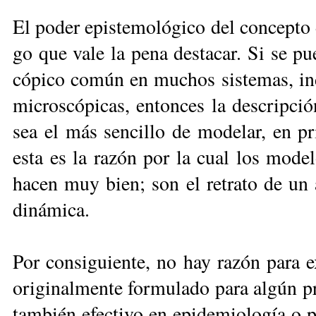
El po­der epis­te­mo­ló­gi­co del con­cep­to 
go que va­le la pe­na des­ta­car. Si se pu
có­pi­co co­mún en mu­chos sis­te­mas, in­
mi­cros­có­pi­cas, en­ton­ces la des­crip­c
sea el más sen­ci­llo de mo­de­lar, en pri
es­ta es la ra­zón por la cual los mo­de­l
ha­cen muy bien; son el re­tra­to de un ar
di­ná­mica.
Por con­si­guien­te, no hay ra­zón pa­ra e
ori­gi­nal­men­te for­mu­la­do pa­ra al­gún 
tam­bién efec­ti­vo en epi­de­mio­lo­gía o 