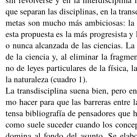
que se­pa­ran las dis­ci­pli­nas, en la trans
me­tas son mu­cho más am­bi­cio­sas: la de
es­ta pro­pues­ta es la más pro­gre­sis­ta y
o nun­ca al­can­za­da de las cien­cias. La tr
de la cien­cia y, al eli­mi­nar la frag­men­
no de le­yes par­ti­cu­la­res de la fí­si­ca, 
la na­tu­ra­le­za (cua­dro 1).
La trans­dis­ci­pli­na sue­na bien, pe­ro e
mo ha­cer pa­ra que las ba­rre­ras en­tre l
ten­sa bi­blio­gra­fía de pen­sa­do­res que 
co­mo sue­le su­ce­der cuan­do los con­cep
do­mi­na al fon­do del asun­to. Se ela­bo