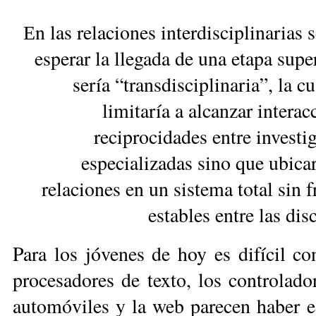
n las relaciones interdisciplinarias 
E
esperar la llegada de una etapa supe
sería “transdisciplinaria”, la c
limitaría a alcanzar interac
reciprocidades entre investi
especializadas sino que ubicar
relaciones en un sistema total sin f
estables entre las dis
Pa­ra los jó­ve­nes de hoy es di­fí­cil c
pro­ce­sa­do­res de tex­to, los con­tro­la­d
au­to­mó­vi­les y la web pa­re­cen ha­ber e