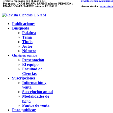
Trabajo realizado con el apoyo de:
revista.ciencias@ciencia
Programa UNAM-DGAPA-PAPIME número PE103509 y
UNAM-DGAPA-PAPIME
número PE106212
Asesor técnico:
e-marketi
Publicaciones
Búsqueda
Palabra
Tema
Titulo
Autor
Número
Quiénes somos
Presentación
El equipo
Facultad de
Ciencias
Suscripciones
Información y
venta
Suscripción anual
Modalidades de
pago
Puntos de venta
Para publicar