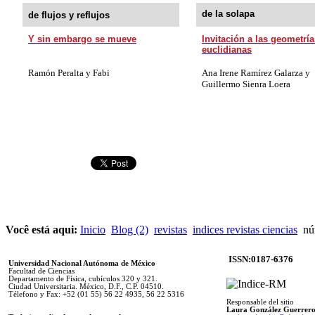
de la solapa
de flujos y reflujos
Y sin embargo se mueve
Invitación a las geometrí
euclidianas
Ramón Peralta y Fabi
Ana Irene Ramírez Galarza y
Guillermo Sienra Loera
Você está aqui:
Inicio
Blog (2)
revistas
indices revistas ciencias
núm
ISSN:0187-6376
Universidad Nacional Autónoma de México
Facultad de Ciencias
Departamento de Física, cubículos 320 y 321.
Ciudad Universitaria. México, D.F., C.P. 04510.
Télefono y Fax: +52 (01 55) 56 22 4935, 56 22 5316
Responsable del sitio
Laura González Guerrer