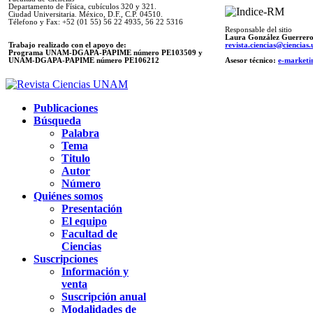
Departamento de Física, cubículos 320 y 321.
Ciudad Universitaria. México, D.F., C.P. 04510.
Télefono y Fax: +52 (01 55) 56 22 4935, 56 22 5316
Responsable del sitio
Laura González Guerrer
Trabajo realizado con el apoyo de:
revista.ciencias@ciencia
Programa UNAM-DGAPA-PAPIME número PE103509 y
UNAM-DGAPA-PAPIME
número PE106212
Asesor técnico:
e-marketi
Publicaciones
Búsqueda
Palabra
Tema
Titulo
Autor
Número
Quiénes somos
Presentación
El equipo
Facultad de
Ciencias
Suscripciones
Información y
venta
Suscripción anual
Modalidades de