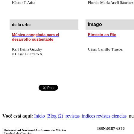
Héctor T. Arita
Flor de María Aceff Sánchez
imago
de la urbe
Música congelada para el
Einstein en Río
desarrollo sustentable
Karl Heinz Gaudry
César Carrillo Trueba
y César Guerrero A.
Você está aqui:
Inicio
Blog (2)
revistas
indices revistas ciencias
nu
ISSN:0187-6376
Universidad Nacional Autónoma de México
Facultad de Ciencias