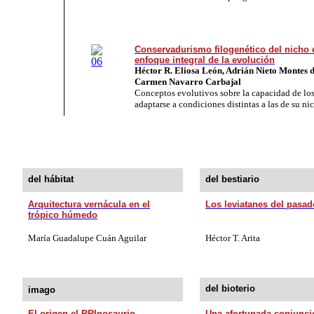
Conservadurismo filogenético del nicho 
enfoque integral de la evolución
Héctor R. Eliosa León, Adrián Nieto Montes 
Carmen Navarro Carbajal
Conceptos evolutivos sobre la capacidad de lo
adaptarse a condiciones distintas a las de su ni
del hábitat
del bestiario
Arquitectura vernácula en el
Los leviatanes del pasad
trópico húmedo
María Guadalupe Cuán Aguilar
Héctor T. Arita
del bioterio
imago
El origen el PRInosaurio
Una afortunada conjunci