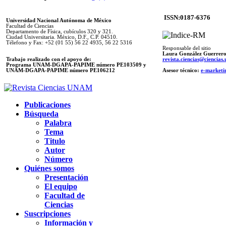
ISSN:0187-6376
Universidad Nacional Autónoma de México
Facultad de Ciencias
Departamento de Física, cubículos 320 y 321.
Ciudad Universitaria. México, D.F., C.P. 04510.
Télefono y Fax: +52 (01 55) 56 22 4935, 56 22 5316
Responsable del sitio
Laura González Guerrer
Trabajo realizado con el apoyo de:
revista.ciencias@ciencia
Programa UNAM-DGAPA-PAPIME número PE103509 y
UNAM-DGAPA-PAPIME
número PE106212
Asesor técnico:
e-marketi
Publicaciones
Búsqueda
Palabra
Tema
Titulo
Autor
Número
Quiénes somos
Presentación
El equipo
Facultad de
Ciencias
Suscripciones
Información y