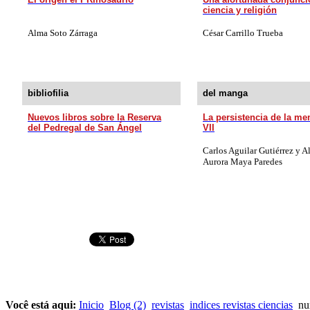
ciencia y religión
Alma Soto Zárraga
César Carrillo Trueba
bibliofilia
del manga
Nuevos libros sobre la Reserva
La persistencia de la me
del Pedregal de San Ángel
VII
Carlos Aguilar Gutiérrez y
Al
Aurora Maya Paredes
Você está aqui:
Inicio
Blog (2)
revistas
indices revistas ciencias
num