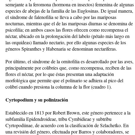
semejante a la feromona (hormona en insectos) femenina de algunas
especies de abejas de la familia de las Euglosinas. De igual manera,
el síndrome de falenofilia se lleva a cabo por las mariposas
nocturnas, mientras que el de las mariposas diurnas se denomina de
psicofilia; en ambos casos las flores ofrecen como recompensa el
néctar, ubicado en la prolongación del labelo (pétalo más largo en
las orquídeas) llamado nectario, por ello algunas especies de los
géneros Spiranthes y Habenaria se denominan nectaríferas.
Por último, el síndrome de la ornitofilia es desarrollado por las aves,
principalmente por colibríes que, como recompensa, reciben de las
flores el néctar, por lo que éstas presentan una adaptación
morfológica que permite que el polinario se adhiera al pico del
colibrí cuando presiona la columna de la flor (cuadro 1).
Cyrtopodium y su polinización
Establecido en 1813 por Robert Brown, este género pertenece a la
subfamilia Epidendroideae, tribu Cymbidieae y subtribu
Cyrtopodiinae, de acuerdo con la clasificación de Szlachetko. En
una revisión del género, efectuada por Barros y colaboradores, se