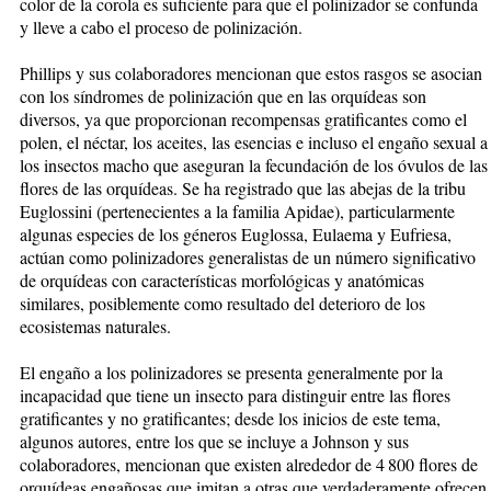
color de la corola es suficiente para que el polinizador se confunda
y lleve a cabo el proceso de polinización.
Phillips y sus colaboradores mencionan que estos rasgos se asocian
con los síndromes de polinización que en las orquídeas son
diversos, ya que proporcionan recompensas gratificantes como el
polen, el néctar, los aceites, las esencias e incluso el engaño sexual a
los insectos macho que aseguran la fecundación de los óvulos de las
flores de las orquídeas. Se ha registrado que las abejas de la tribu
Euglossini (pertenecientes a la familia Apidae), particularmente
algunas especies de los géneros Euglossa, Eulaema y Eufriesa,
actúan como polinizadores generalistas de un número significativo
de orquídeas con características morfológicas y anatómicas
similares, posiblemente como resultado del deterioro de los
ecosistemas naturales.
El engaño a los polinizadores se presenta generalmente por la
incapacidad que tiene un insecto para distinguir entre las flores
gratificantes y no gratificantes; desde los inicios de este tema,
algunos autores, entre los que se incluye a Johnson y sus
colaboradores, mencionan que existen alrededor de 4 800 flores de
orquídeas engañosas que imitan a otras que verdaderamente ofrecen