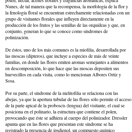
polen, néctar, aceites florales y fragancias aromáticas, explica
Nunes, de tal manera que la recompensa, la morfología de la flor y
la fenología floral se encuentran estrechamente relacionadas con un
grupo de visitantes florales que influyen directamente en la
producción de los frutos y las semillas de las orquídeas y que, en
conjunto, generan lo que se conoce como síndromes de
polinización.
De éstos, uno de los más comunes es la miofilia, desarrollada por
las moscas (dípteros), que incluye a especies de más de veinte
familias, en donde las flores emiten aromas semejantes a alimentos
en descomposición, lo que hace que las moscas depositen sus
huevecillos en cada visita, como lo mencionan Albores Ortíz y
Sosa.
Por su parte, el síndrome de la melitofilia se relaciona con las
abejas, ya que la apertura tubular de las flores sólo permite el acceso
de la parte apical de la proboscis (lengua) del visitante, el cual se
posiciona en el polinario, la estructura que contiene el polen,
provocando que éste se adhiera al cuerpo del polinizador. Dressler
apunta que en las flores que presentan este síndrome se ha
registrado la presencia de ipsdienol, un compuesto químico