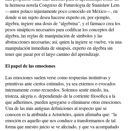
la hermosa novela Congreso de Futurología de Stanislaw Lem
—autor polaco injustamente poco conocido en México—, en
donde si un sujeto desea hacerse experto en, por ejemplo,
álgebra, ingiere una dosis de “algebrina”, y el fármaco crea los
pesos sinápticos necesarios para codificar los conceptos del
álgebra, las reglas de manipulación de símbolos y las
abstracciones necesarias; así, quien la ingiere se vuelve, vía una
manipulación inmediata de sinapsis, experto en álgebra sin
tener que pasar por el largo camino del aprendizaje.
El papel de las emociones
Las emociones suelen verse como respuestas instintivas y
primitivas ante ciertos estímulos, ya sea externos o evocados
internamente como recuerdos. Solemos sentir miedo, ira,
tristeza, alegría o, dependiendo de la corriente filosófica a la
que adherimos, pueden agregarse o eliminarse otras emociones.
Una de las más antiguas definiciones al respecto que se
conocen es la atribuida a Aristóteles, quien afirmaba que: “la
emoción es aquello que nos conduce a transformarnos de tal
forma que nuestro juicio se ve afectado, y que va acompañado