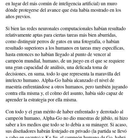
en lugar del más común de inteligencia artificial) un muro
dónde protegerse del avance que ésta había mostrado en los
años previos.
Si bien las redes neuronales computacionales habían resultado
relativamente aptas para ciertas tareas más bien aburridas,
como distinguir perros de gatos en una fotografía, o habían
resultado superiores a los humanos en tareas muy específicas,
hasta entonces no habían llegado al punto de vencer al
campeón mundial, humano, de un juego en el que se requiere
una gran capacidad de análisis, una delicada toma de
decisiones, en suma, todo lo que representa la maravilla del
intelecto humano. Alpha-Go había alcanzado el nivel de
maestría enfrentándose a otros humanos, pero también jugando
contra ella misma y, el colmo del asunto, había sido capaz de
aprender la estrategia por ella misma.
Con todo y el gran mérito de haber enfrentado y derrotado al
campeón humano, Alpha-Go no dio muestras de júbilo, ni hizo
saber a los medios que todo se lo debía a su mánager. Si acaso,
sus diseñadores habrán festejado en privado (la partida se llevó
a cabo en secreto) y Ke Jie, el campeón humano de Go, habrá