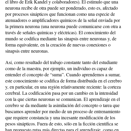
el libro de Erik Kandel y colaboradores). El estímulo que una
neurona recibe de otra puede ser ponderado, esto es, afectado
por procesos sinápticos que funcionan como una especie de
atenuadores o amplificadores químicos de la señal enviada por
la primera neurona (una neurona puede comunicarse con otra a
través de señales químicas y eléctricas). El conocimiento del
mundo se codifica mediante las sinapsis entre neuronas y, de
forma equivalente, en la creación de nuevas conexiones o
sinapsis entre neuronas.
Así, como resultado del trabajo constante tanto del estudiante
como de la maestra, por ejemplo, un individuo es capaz de
entender el concepto de “suma”. Cuando aprendemos a sumar,
este conocimiento se codifica de forma distribuida en el cerebro
y, en particular, en una región relativamente reciente: la corteza
cerebral. La codificación pasa por un cambio en la intensidad
con la que ciertas neuronas se comunican. El aprendizaje en el
cerebro se da mediante la asimilación del concepto o tarea que
buscamos aprender por medio de un proceso de entrenamiento
que requiere constancia y una incesante modificación de los
pesos sinápticos. Fuera de esto, sólo en la ficción científica se
han propuesto rutas más directas para el aprendizaje, como en