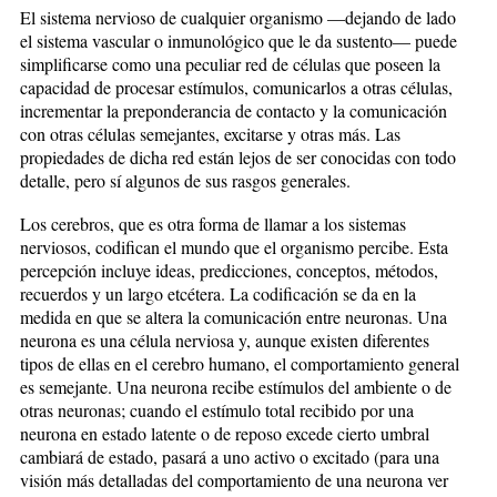
El sistema nervioso de cualquier organismo —dejando de lado
el sistema vascular o inmunológico que le da sustento— puede
simplificarse como una peculiar red de células que poseen la
capacidad de procesar estímulos, comunicarlos a otras células,
incrementar la preponderancia de contacto y la comunicación
con otras células semejantes, excitarse y otras más. Las
propiedades de dicha red están lejos de ser conocidas con todo
detalle, pero sí algunos de sus rasgos generales.
Los cerebros, que es otra forma de llamar a los sistemas
nerviosos, codifican el mundo que el organismo percibe. Esta
percepción incluye ideas, predicciones, conceptos, métodos,
recuerdos y un largo etcétera. La codificación se da en la
medida en que se altera la comunicación entre neuronas. Una
neurona es una célula nerviosa y, aunque existen diferentes
tipos de ellas en el cerebro humano, el comportamiento general
es semejante. Una neurona recibe estímulos del ambiente o de
otras neuronas; cuando el estímulo total recibido por una
neurona en estado latente o de reposo excede cierto umbral
cambiará de estado, pasará a uno activo o excitado (para una
visión más detalladas del comportamiento de una neurona ver