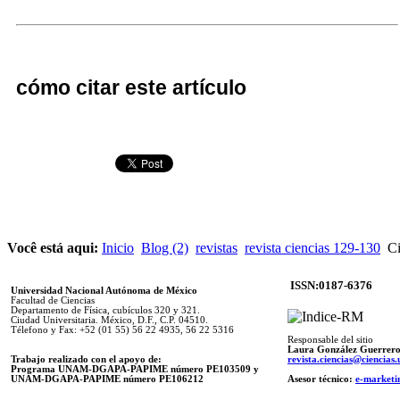
cómo citar este artículo
Você está aqui:
Inicio
Blog (2)
revistas
revista ciencias 129-130
Ci
ISSN:0187-6376
Universidad Nacional Autónoma de México
Facultad de Ciencias
Departamento de Física, cubículos 320 y 321.
Ciudad Universitaria. México, D.F., C.P. 04510.
Télefono y Fax: +52 (01 55) 56 22 4935, 56 22 5316
Responsable del sitio
Laura González Guerrer
Trabajo realizado con el apoyo de:
revista.ciencias@ciencia
Programa UNAM-DGAPA-PAPIME número PE103509 y
UNAM-DGAPA-PAPIME
número PE106212
Asesor técnico:
e-marketi