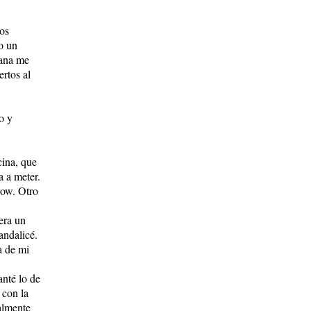
os
o un
ñana me
ertos al
o y
cina, que
a a meter.
ow. Otro
era un
andalicé.
a de mi
nté lo de
 con la
almente