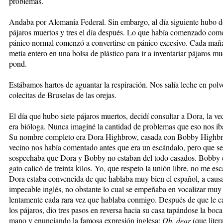
problemas.
Andaba por Alemania Federal. Sin embargo, al día siguiente hubo d
pájaros muertos y tres el día después. Lo que había comenzado com
pánico normal comenzó a convertirse en pánico excesivo. Cada ma
metía entero en una bolsa de plástico para ir a inventariar pájaros mu
pond.
Estábamos hartos de aguantar la respiración. Nos salía leche en polv
colecitas de Bruselas de las orejas.
El día que hubo siete pájaros muertos, decidí consultar a Dora, la ve
era bióloga. Nunca imaginé la cantidad de problemas que eso nos ib
Su nombre completo era Dora Highbrow, casada con Bobby Highbr
vecino nos había comentado antes que era un escándalo, pero que se
sospechaba que Dora y Bobby no estaban del todo casados. Bobby 
gato calicó de treinta kilos. Yo, que respeto la unión libre, no me esc
Dora estaba convencida de que hablaba muy bien el español, a caus
impecable inglés, no obstante lo cual se empeñaba en vocalizar muy
lentamente cada rara vez que hablaba conmigo. Después de que le ca
los pájaros, dio tres pasos en reversa hacia su casa tapándose la boca
mano y enunciando la famosa expresión inglesa:
Oh, dear
(que liter