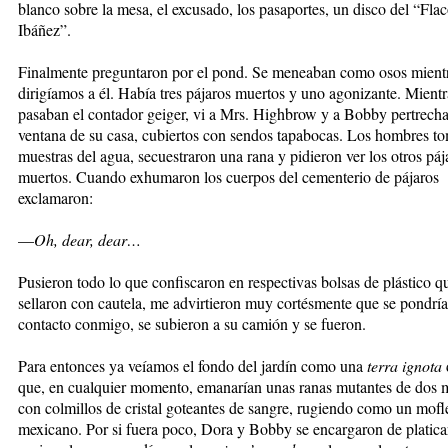
blanco sobre la mesa, el excusado, los pasaportes, un disco del “Fla
Ibáñez”.
Finalmente preguntaron por el pond. Se meneaban como osos mient
dirigíamos a él. Había tres pájaros muertos y uno agonizante. Mientr
pasaban el contador geiger, vi a Mrs. Highbrow y a Bobby pertrecha
ventana de su casa, cubiertos con sendos tapabocas. Los hombres t
muestras del agua, secuestraron una rana y pidieron ver los otros páj
muertos. Cuando exhumaron los cuerpos del cementerio de pájaros
exclamaron:
—
Oh, dear, dear…
Pusieron todo lo que confiscaron en respectivas bolsas de plástico q
sellaron con cautela, me advirtieron muy cortésmente que se pondrí
contacto conmigo, se subieron a su camión y se fueron.
Para entonces ya veíamos el fondo del jardín como una
terra ignota
que, en cualquier momento, emanarían unas ranas mutantes de dos m
con colmillos de cristal goteantes de sangre, rugiendo como un mofl
mexicano. Por si fuera poco, Dora y Bobby se encargaron de platicar