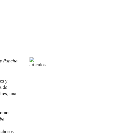
 y Pancho
tes y
a de
dres, una
 como
be
ichosos