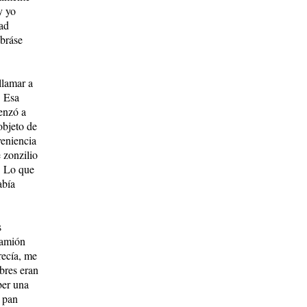
y yo
dad
abráse
llamar a
. Esa
enzó a
objeto de
veniencia
 zonzilio
d. Lo que
abía
s
amión
recía, me
bres eran
ber una
l pan