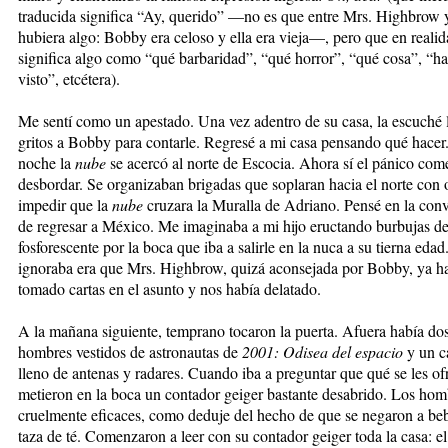
traducida significa “Ay, querido” —no es que entre Mrs. Highbrow 
hubiera algo: Bobby era celoso y ella era vieja—, pero que en reali
significa algo como “qué barbaridad”, “qué horror”, “qué cosa”, “h
visto”, etcétera).
Me sentí como un apestado. Una vez adentro de su casa, la escuché 
gritos a Bobby para contarle. Regresé a mi casa pensando qué hacer
noche la
nube
se acercó al norte de Escocia. Ahora sí el pánico com
desbordar. Se organizaban brigadas que soplaran hacia el norte con 
impedir que la
nube
cruzara la Muralla de Adriano. Pensé en la con
de regresar a México. Me imaginaba a mi hijo eructando burbujas de
fosforescente por la boca que iba a salirle en la nuca a su tierna eda
ignoraba era que Mrs. Highbrow, quizá aconsejada por Bobby, ya h
tomado cartas en el asunto y nos había delatado.
A la mañana siguiente, temprano tocaron la puerta. Afuera había do
hombres vestidos de astronautas de
2001: Odisea del espacio
y un c
lleno de antenas y radares. Cuando iba a preguntar que qué se les of
metieron en la boca un contador geiger bastante desabrido. Los hom
cruelmente eficaces, como deduje del hecho de que se negaron a be
taza de té. Comenzaron a leer con su contador geiger toda la casa: e