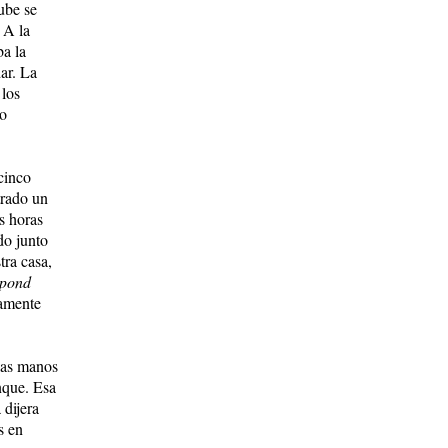
ube se
 A la
a la
ar. La
 los
vo
cinco
trado un
s horas
do junto
tra casa,
pond
mamente
las manos
nque. Esa
dijera
s en