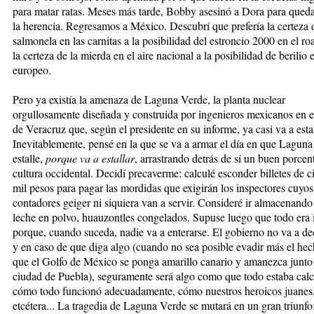
para matar ratas. Meses más tarde, Bobby asesinó a Dora para qued
la herencia. Regresamos a México. Descubrí que prefería la certeza 
salmonela en las carnitas a la posibilidad del estroncio 2000 en el roa
la certeza de la mierda en el aire nacional a la posibilidad de berilio 
europeo.
Pero ya existía la amenaza de Laguna Verde, la planta nuclear
orgullosamente diseñada y construida por ingenieros mexicanos en e
de Veracruz que, según el presidente en su informe, ya casi va a estar
Inevitablemente, pensé en la que se va a armar el día en que Lagun
estalle,
porque va a estallar
, arrastrando detrás de sí un buen porcent
cultura occidental. Decidí precaverme: calculé esconder billetes de 
mil pesos para pagar las mordidas que exigirán los inspectores cuyos
contadores geiger ni siquiera van a servir. Consideré ir almacenando
leche en polvo, huauzontles congelados. Supuse luego que todo era i
porque, cuando suceda, nadie va a enterarse. El gobierno no va a de
y en caso de que diga algo (cuando no sea posible evadir más el he
que el Golfo de México se ponga amarillo canario y amanezca junto 
ciudad de Puebla), seguramente será algo como que todo estaba calc
cómo todo funcionó adecuadamente, cómo nuestros heroicos juanes
etcétera... La tragedia de Laguna Verde se mutará en un gran triunfo