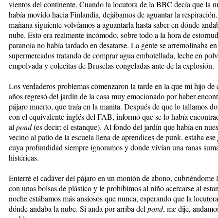
vientos del continente. Cuando la locutora de la BBC decía que la n
había movido hacia Finlandia, dejábamos de aguantar la respiración.
mañana siguiente volvíamos a aguantarla hasta saber en dónde andab
nube. Esto era realmente incómodo, sobre todo a la hora de estornud
paranoia no había tardado en desatarse. La gente se arremolinaba en
supermercados tratando de comprar agua embotellada, leche en pol
empolvada y colecitas de Bruselas congeladas ante de la explosión.
Los verdaderos problemas comenzaron la tarde en la que mi hijo de 
años regresó del jardín de la casa muy emocionado por haber encon
pájaro muerto, que traía en la manita. Después de que lo tallamos do
con el equivalente inglés del FAB, informó que se lo había encontra
al
pond
(es decir: el estanque). Al fondo del jardín que había en nues
vecino al patio de la escuela llena de aprendices de punk, estaba ese
cuya profundidad siempre ignoramos y donde vivían una ranas su
histéricas.
Enterré el cadáver del pájaro en un montón de abono, cubriéndome 
con unas bolsas de plástico y le prohibimos al niño acercarse al esta
noche estábamos más ansiosos que nunca, esperando que la locutora 
dónde andaba la nube. Si anda por arriba del
pond
, me dije, andamo