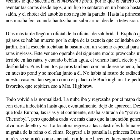
vecinos lo que sucedía en el
mexican’s pond
, por lo que el cartero 
aventar las cartas desde lejos, a mi hijo lo sentaron en un banco hasta
salón, y el chofer del autobús nos negaba la parada. Hasta la prince
nos miraba feo, cuando bautizaba un submarino, desde la televisión.
Días más tarde llegó un oficial de la oficina de salubridad. Explicó q
pájaros se habían muerto por la culpa de la escuela que colindaba co
jardín. En la escuela rociaban la basura con un veneno especial para 
ratas inglesas. Este veneno operaba del siguiente modo: provocaba u
terrible en las ratas, y cuando bebían agua, el veneno hacía efecto y l
desfondaba. Pues bien: los pájaros también comían de ese veneno, b
en nuestro pond y se morían junto a él. No había ni rastro de radiact
nuestra casa era tan segura como el palacio de Buckingham. Le pedí
favorcito, que repitiera eso a Mrs. Highbrow.
Todo volvió a la normalidad. La nube iba y regresaba por el mapa 
con cierta indecisión hasta que, eventualmente, dejó de aparecer. D
que toda Europa, las islas y el continente, estaba saturada de “polvo
Chernobyl”, pero quedaba cada vez más claro que la intención gener
olvidarse de ello y ya. La locutora regresó a las catástrofes habituales
migraña de la reina o el clima. Regresó a la pantalla la princesa Dia
miró y se sonrojó, como apenada por lo que hacen en la escuelas ing