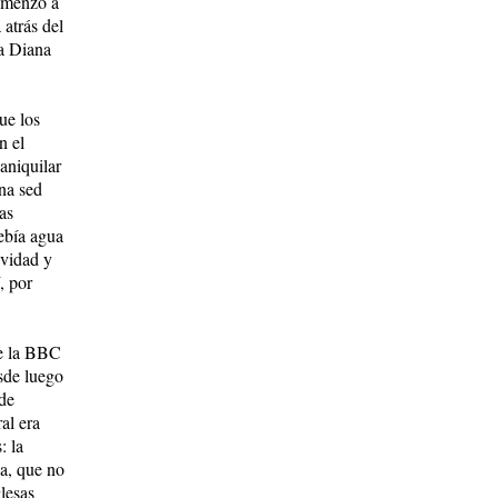
comenzó a
 atrás del
sa Diana
ue los
n el
aniquilar
na sed
as
ebía agua
ividad y
, por
de la BBC
esde luego
 de
al era
: la
na, que no
lesas