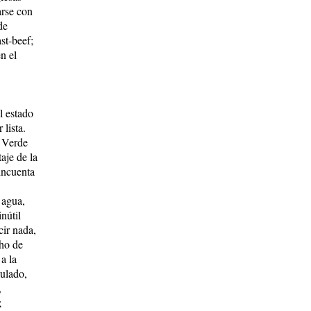
arse con
de
st-beef;
en el
l estado
 lista.
a Verde
aje de la
cincuenta
 agua,
nútil
cir nada,
cho de
a la
ulado,
,
;