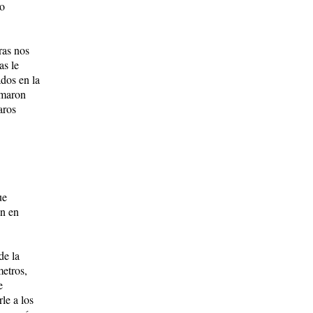
co
ras nos
as le
dos en la
omaron
aros
ue
an en
de la
etros,
e
le a los