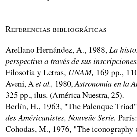
Referencias bibliográficas
Arellano Hernández, A., 1988,
La histo
perspectiva a través de sus inscripcione
Filosofía y Le
tras,
UNAM,
169 pp., 110
Aveni, A
et al.,
1980,
Astronomía en la A
325 pp., ilus. (América Nuestra, 25).
Berlín, H., 1963, "The Palenque Triad"
des Américanistes, Nouveüe Serie,
París
Cohodas, M., 1976, "The iconography o