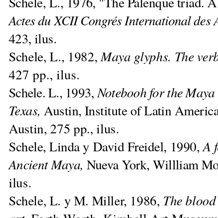
Schele, L., 1976, "The Palenque triad. 
Actes du XCII Congrés International des
423, ilus.
Schele, L., 1982,
Maya glyphs. The ver
427 pp., ilus.
Schele. L., 1993,
Notebooh for the Maya 
Texas,
Austin, Institute of Latin Ameri
Austin, 275 pp., ilus.
Schele, Linda y David Freidel, 1990,
A f
Ancient Maya,
Nueva York, Willliam
Mo
ilus.
Schele, L. y M. Miller, 1986,
The blood 
art,