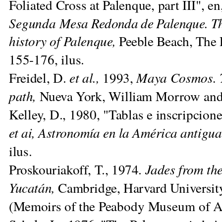
Foliated Cross at Palenque, part
III", e
Segunda
Mesa Redonda de Palenque. Th
history of Palenque,
Peeble Beach, The
155-176, ilus.
Freidel, D.
et al.,
1993,
Maya Cosmos. 
path,
Nueva York, William
Morrow and 
Kelley, D., 1980, "Tablas e inscripcio
et ai, Astronomía en la América
antigu
ilus.
Proskouriakoff, T., 1974.
Jades from the
Yucatán,
Cambridge, Harvard Uni
versit
(Memoirs of the
Peabody Museum of Ar