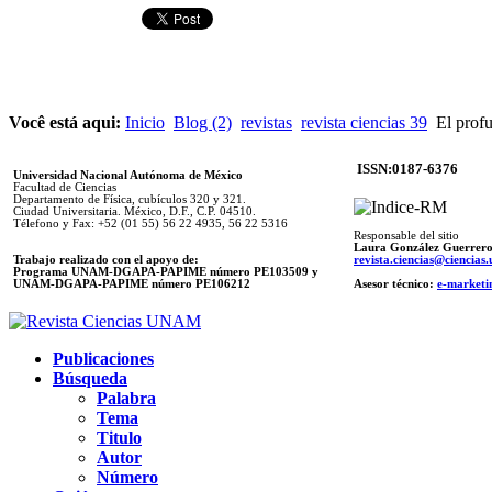
Você está aqui:
Inicio
Blog (2)
revistas
revista ciencias 39
El profu
ISSN:0187-6376
Universidad Nacional Autónoma de México
Facultad de Ciencias
Departamento de Física, cubículos 320 y 321.
Ciudad Universitaria. México, D.F., C.P. 04510.
Télefono y Fax: +52 (01 55) 56 22 4935, 56 22 5316
Responsable del sitio
Laura González Guerrer
Trabajo realizado con el apoyo de:
revista.ciencias@ciencia
Programa UNAM-DGAPA-PAPIME número PE103509 y
UNAM-DGAPA-PAPIME
número PE106212
Asesor técnico:
e-marketi
Publicaciones
Búsqueda
Palabra
Tema
Titulo
Autor
Número