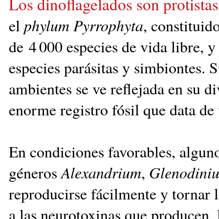
Los dinoflagelados son protista
el
phylum Pyr
rophyta
, constituid
de 4 000 especies de vida libre, 
especies parásitas y simbiontes. 
ambientes se ve reflejada en su d
enorme registro fósil que data de
En condiciones favorables, alguno
géneros
Alexandrium
,
Glenodini
reproducirse fácilmente y tornar l
a las neurotoxinas que producen, 