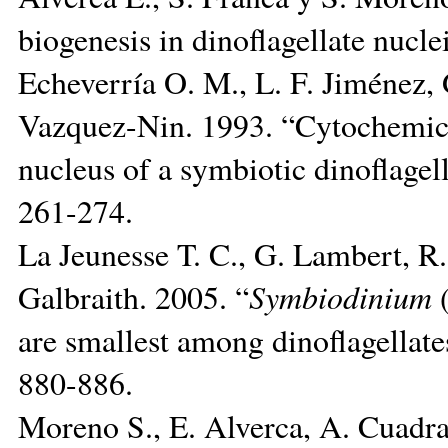
biogenesis in dinoflagellate nucle
Echeverría O. M., L. F. Jiménez,
Vazquez-Nin. 1993. “Cytochemica
nucleus of a symbiotic dinoflagel
261-274.
La Jeunesse T. C., G. Lambert, R
Galbraith. 2005. “
Symbiodinium
(
are smallest among dinoflagellate
880-886.
Moreno S., E. Alverca, A. Cuadra