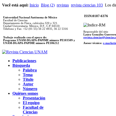
Você está aqui:
Inicio
Blog (2)
revistas
revista ciencias 103
Los di
ISSN:0187-6376
Universidad Nacional Autónoma de México
Facultad de Ciencias
Departamento de Física, cubículos 320 y 321.
Ciudad Universitaria. México, D.F., C.P. 04510.
Télefono y Fax: +52 (01 55) 56 22 4935, 56 22 5316
Responsable del sitio
Laura González Guerrer
Trabajo realizado con el apoyo de:
revista.ciencias@ciencia
Programa UNAM-DGAPA-PAPIME número PE103509 y
UNAM-DGAPA-PAPIME
número PE106212
Asesor técnico:
e-marketi
Publicaciones
Búsqueda
Palabra
Tema
Titulo
Autor
Número
Quiénes somos
Presentación
El equipo
Facultad de
Ciencias