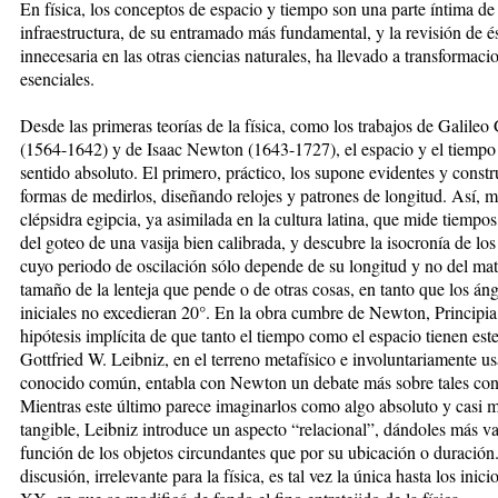
En física, los conceptos de espacio y tiempo son una parte íntima de 
infraestructura, de su entramado más fundamental, y la revisión de é
innecesaria en las otras ciencias naturales, ha llevado a transformaci
esenciales.
Desde las primeras teorías de la física, como los trabajos de Galileo 
(1564-1642) y de Isaac Newton (1643-1727), el espacio y el tiempo
sentido absoluto. El primero, práctico, los supone evidentes y constr
formas de medirlos, diseñando relojes y patrones de longitud. Así, m
clépsidra egipcia, ya asimilada en la cultura latina, que mide tiempo
del goteo de una vasija bien calibrada, y descubre la isocronía de lo
cuyo periodo de oscilación sólo depende de su longitud y no del mate
tamaño de la lenteja que pende o de otras cosas, en tanto que los án
iniciales no excedieran 20°. En la obra cumbre de Newton, Principia,
hipótesis implícita de que tanto el tiempo como el espacio tienen este
Gottfried W. Leibniz, en el terreno metafísico e involuntariamente u
conocido común, entabla con Newton un debate más sobre tales con
Mientras este último parece imaginarlos como algo absoluto y casi m
tangible, Leibniz introduce un aspecto “relacional”, dándoles más va
función de los objetos circundantes que por su ubicación o duración
discusión, irrelevante para la física, es tal vez la única hasta los inici