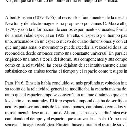
XX, en que se modificó de fondo el fino entretejido de la física.
Albert Einstein (1879-1955), al revisar los fundamentos de la mecán
Newton y del electromagnetismo propuesto por James C. Maxwell 
1879), y con la información de ciertos experimentos cruciales, formul
de la relatividad especial en 1905. En ella, el espacio y el tiempo pas
uno, articulados en un espacio nuevo de cuatro dimensiones y con el
que ninguna señal o movimiento puede exceder la velocidad de la lu
reconocida desde entonces como una constante universal. En paralelo
erigiendo una nueva teoría del átomo, sus componentes y sus compo
como en la relatividad, las cosas dejaban de ser intuitivamente claras
subsistiendo en ambas teorías el tiempo y el espacio como testigos in
Para 1916, Einstein había concluido su más profunda revolución inte
su teoría de la relatividad general se modificaba la esencia misma de l
tanto que el espaciotiempo se convertía en un ente dinámico que ca
los fenómenos naturales. El foro espaciotemporal dejaba de ser fijo a
actores para ser uno más de los participantes, cambiando con ellos y
retroalimentándose unos a otros. Ahora, las masas y su dinámica ev
cambiando el tiempo y el espacio, que a su vez les afecta. Como met
semeja la imagen ecológica. Einstein buscó durante el resto de su vi