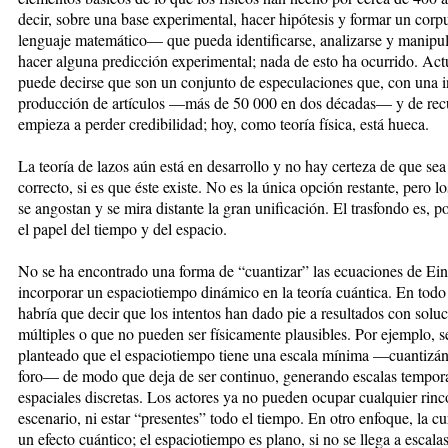
decir, sobre una base experimental, hacer hipótesis y formar un cor
lenguaje matemático— que pueda identificarse, analizarse y manipul
hacer alguna predicción experimental; nada de esto ha ocurrido. Ac
puede decirse que son un conjunto de especulaciones que, con una i
producción de artículos —más de 50 000 en dos décadas— y de rec
empieza a perder credibilidad; hoy, como teoría física, está hueca.
La teoría de lazos aún está en desarrollo y no hay certeza de que se
correcto, si es que éste existe. No es la única opción restante, pero 
se angostan y se mira distante la gran unificación. El trasfondo es, p
el papel del tiempo y del espacio.
No se ha encontrado una forma de “cuantizar” las ecuaciones de Eins
incorporar un espaciotiempo dinámico en la teoría cuántica. En todo
habría que decir que los intentos han dado pie a resultados con solu
múltiples o que no pueden ser físicamente plausibles. Por ejemplo, s
planteado que el espaciotiempo tiene una escala mínima —cuantizán
foro— de modo que deja de ser continuo, generando escalas tempora
espaciales discretas. Los actores ya no pueden ocupar cualquier rinc
escenario, ni estar “presentes” todo el tiempo. En otro enfoque, la cu
un efecto cuántico; el espaciotiempo es plano, si no se llega a escal