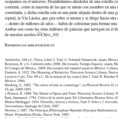
ocupamos en el universo. Deambulamos alrededor de una estrella c
corriente, como la mayoría de las que se miran con asombro en una
constelada, y dicha estrella está en una parte alejada dentro de una g
espiral, la Vía Láctea, que gira sobre sí misma y se dirige hacia otra
—dentro de millones de años— habrá de colisionar para formar una
Ambas son como las otras millones de galaxias que navegan en el f
de nuestras noches.
Referencias bibliográficas
Aristóteles. 184 a.C. Física, Libro 5. Trad. U. Schmidt Osmanczik. unam, Méxic
Berenzon, B. y G. Calderón (eds). 2008. Diccionario Tiempo Espacio. unam, M
El Colegio de México. 2009. Diccionario del español usual en México. Colme
Einstein, A. 1922. The Meaning of Relativity. Princeton Science Library, Nueva 
Lucrecio Caro, Tito. 99 a.C. De la natura de las cosas Libro I. Trad. R. Bonifaz
México, 1984,
Hawking, S., 1985. “The arrow of time in cosmology”, en Physical Review D, vo
10, pp. 2489-2495.
y Penrose, R. 1996. The Nature of Space and Time. Princeton Science Library, N
Kant, Immanuel. 1781. Crítica de la razón pura. Ed. Libertador, Buenos Aires, 2
Martin Heidegger. 1954. Filosofía, ciencia y técnica, Trad. F. Soler y J. Acevedo
Universitaria, Santiago de Chile, 2007.
Newton, I. 1687. The Principia (Philosophiae Naturalis Principia Mathematica). 
Motte. Prometheus Books, Nueva York, 1995.