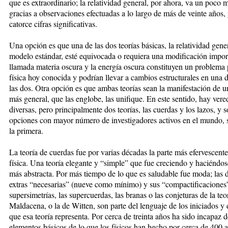
que es extraordinario; la relatividad general, por ahora, va un poco m
gracias a observaciones efectuadas a lo largo de más de veinte años,
catorce cifras significativas.
Una opción es que una de las dos teorías básicas, la relatividad gener
modelo estándar, esté equivocada o requiera una modificación import
llamada materia oscura y la energía oscura constituyen un problema 
física hoy conocida y podrían llevar a cambios estructurales en una d
las dos. Otra opción es que ambas teorías sean la manifestación de u
más general, que las englobe, las unifique. En este sentido, hay ver
diversas, pero principalmente dos teorías, las cuerdas y los lazos, y s
opciones con mayor número de investigadores activos en el mundo, 
la primera.
La teoría de cuerdas fue por varias décadas la parte más efervescente
física. Una teoría elegante y “simple” que fue creciendo y haciéndo
más abstracta. Por más tiempo de lo que es saludable fue moda; las
extras “necesarias” (nueve como mínimo) y sus “compactificaciones”
supersimetrías, las supercuerdas, las branas o las conjeturas de la te
Maldacena, o la de Witten, son parte del lenguaje de los iniciados y 
que esa teoría representa. Por cerca de treinta años ha sido incapaz d
elementos básicos de lo que los físicos han hecho por cerca de 400 a