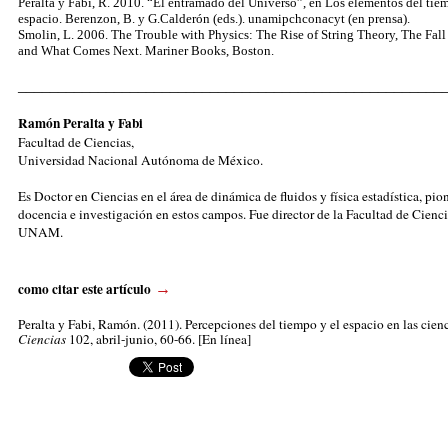
Peralta y Fabi, R. 2010. “El entramado del Universo”, en Los elementos del tie
espacio. Berenzon, B. y G.Calderón (eds.). unamipchconacyt (en prensa).
Smolin, L. 2006. The Trouble with Physics: The Rise of String Theory, The Fall 
and What Comes Next. Mariner Books, Boston.
_____________________________________________________
Ramón Peralta y Fabi
Facultad de Ciencias,
Universidad Nacional Autónoma de México.
Es Doctor en Ciencias en el área de dinámica de fluidos y física estadística, pio
docencia e investigación en estos campos. Fue director de la Facultad de Cienci
UNAM.
como citar este artículo
→
Peralta y Fabi, Ramón
. (2011). Percepciones del tiempo y el espacio en las cienc
Ciencias
102, abril-junio, 60-66. [En línea]