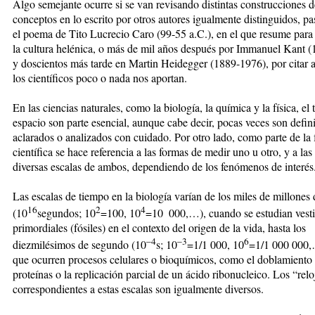
Algo semejante ocurre si se van revisando distintas construcciones d
conceptos en lo escrito por otros autores igualmente distinguidos, p
el poema de Tito Lucrecio Caro (99-55 a.C.), en el que resume para 
la cultura helénica, o más de mil años después por Immanuel Kant 
y doscientos más tarde en Martin Heidegger (1889-1976), por citar 
los científicos poco o nada nos aportan.
En las ciencias naturales, como la biología, la química y la física, el
espacio son parte esencial, aunque cabe decir, pocas veces son defin
aclarados o analizados con cuidado. Por otro lado, como parte de la
científica se hace referencia a las formas de medir uno u otro, y a la
diversas escalas de ambos, dependiendo de los fenómenos de interés
Las escalas de tiempo en la biología varían de los miles de millones
16
2
4
(10
segundos; 10
=100, 10
=10 000,…), cuando se estudian vesti
primordiales (fósiles) en el contexto del origen de la vida, hasta los
–4
–3
6
diezmilésimos de segundo (10
s; 10
=1/1 000, 10
=1/1 000 000,
que ocurren procesos celulares o bioquímicos, como el doblamiento
proteínas o la replicación parcial de un ácido ribonucleico. Los “relo
correspondientes a estas escalas son igualmente diversos.