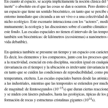
En cuanto al espacio, se acepta implícitamente la noción clásica del 
inerte” o absoluto en el que las cosas se dan u ocurren. Pero dentro 
un espacio que tiene un sentido biocéntrico, en tanto que se percibe
entorno inmediato que circunda a un ser vivo o a una colectividad de
nicho ecológico. Este escenario interacciona con los “actores”, mod
mutuamente; la ecología y las discusiones sobre el cambio climátic
este fondo. Las escalas espaciales no tienen el intervalo de las tempo
también son biocéntricas: de kilómetros (ecosistemas) a nanómetros 
vida debatible).
En química también se presume un tiempo y un espacio con carácter
Es decir, los elementos y los compuestos, junto con los procesos qu
a la reactividad, esencial en esta disciplina, suceden igual en cualq
(invariancia en el tiempo) y la ubicación es irrelevante (invariancia tr
en tanto que se cuiden las condiciones de reproducibilidad, como pr
temperatura, etcétera. Las escalas espaciales barren desde las atómic
a las industriales, mientras que las temporales se extienden por muc
–15
de magnitud: de femtosegundos (10
s) que duran ciertas reaccion
y se miden con láseres pulsados, hasta las geológicas, típicas de los
14
formación de rocas y estructuras cristalinas gigantes (10
s).