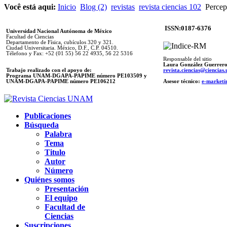
Você está aqui:
Inicio
Blog (2)
revistas
revista ciencias 102
Percepc
ISSN:0187-6376
Universidad Nacional Autónoma de México
Facultad de Ciencias
Departamento de Física, cubículos 320 y 321.
Ciudad Universitaria. México, D.F., C.P. 04510.
Télefono y Fax: +52 (01 55) 56 22 4935, 56 22 5316
Responsable del sitio
Laura González Guerrer
Trabajo realizado con el apoyo de:
revista.ciencias@ciencia
Programa UNAM-DGAPA-PAPIME número PE103509 y
UNAM-DGAPA-PAPIME
número PE106212
Asesor técnico:
e-marketi
Publicaciones
Búsqueda
Palabra
Tema
Titulo
Autor
Número
Quiénes somos
Presentación
El equipo
Facultad de
Ciencias
Suscripciones