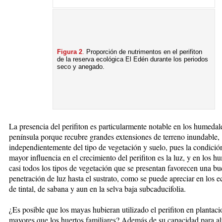
Figura 2
.
Proporción de nutrimentos en el perifiton
de la reserva ecológica El Edén durante los periodos
se­co y anegado.
La presencia del perifiton es particularmente notable en los humedal
península porque recubre grandes extensiones de terreno inundable,
independientemente del tipo de vegetación y suelo, pues la condició
mayor influencia en el crecimiento del perifiton es la luz, y en los h
casi todos los tipos de vegetación que se presentan favorecen una b
penetración de luz hasta el sustrato, como se puede apreciar en los 
de tintal, de sabana y aun en la selva baja subcaducifolia.
¿Es posible que los mayas hubieran utilizado el perifiton en plantac
mayores que los huertos familiares? Además de su capacidad para a