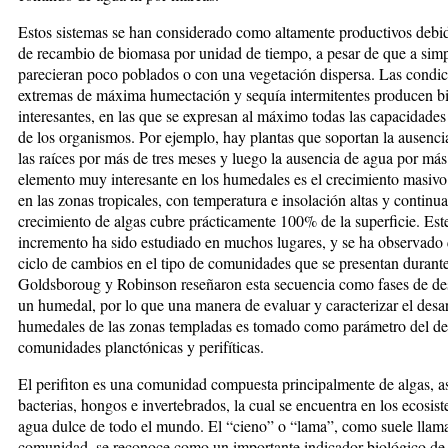
Estos sistemas se han considerado como altamente productivos debid
de recambio de biomasa por unidad de tiempo, a pesar de que a simp
parecieran poco poblados o con una vegetación dispersa. Las condic
extremas de máxima humectación y sequía intermitentes producen b
interesantes, en las que se expresan al máximo todas las capacidades 
de los organismos. Por ejemplo, hay plantas que soportan la ausencia
las raíces por más de tres meses y luego la ausencia de agua por más
elemento muy interesante en los humedales es el crecimiento masivo 
en las zonas tropicales, con temperatura e insolación altas y continua
crecimiento de algas cubre prácticamente 100% de la superficie. Est
incremento ha sido estudiado en muchos lugares, y se ha observado
ciclo de cambios en el tipo de comunidades que se presentan durant
Goldsboroug y Robinson reseñaron esta secuencia como fases de des
un humedal, por lo que una manera de evaluar y caracterizar el desar
humedales de las zonas templadas es tomado como parámetro del des
comunidades planctónicas y perifíticas.
El perifiton es una comunidad compuesta principalmente de algas, 
bacterias, hongos e invertebrados, la cual se encuentra en los ecosis
agua dulce de todo el mundo. El “cieno” o “lama”, como suele llama
comunidad, se reconoce como un importante indicador biológico de 