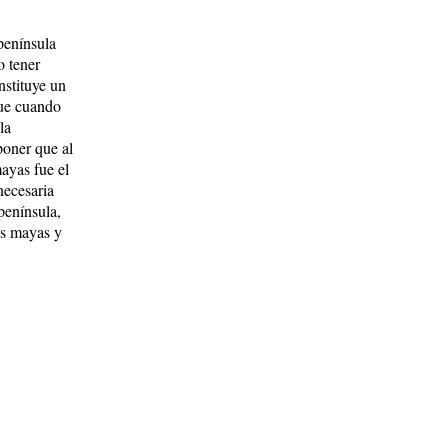
península
o tener
nstituye un
que cuando
la
poner que al
mayas fue el
necesaria
península,
es mayas y