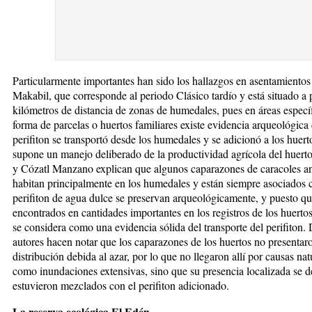
Particularmente importantes han sido los hallazgos en asentamiento
Makabil, que corresponde al periodo Clásico tardío y está situado a
kilómetros de distancia de zonas de humedales, pues en áreas especí
forma de parcelas o huertos familiares existe evidencia arqueológica 
perifiton se transportó desde los humedales y se adicionó a los huert
supone un manejo deliberado de la productividad agrícola del huert
y Cózatl Manzano explican que algunos caparazones de caracoles an
habitan principalmente en los humedales y están siempre asociados 
perifiton de agua dulce se preservan arqueológicamente, y puesto qu
encontrados en cantidades importantes en los registros de los huertos
se considera como una evidencia sólida del transporte del perifiton.
autores hacen notar que los caparazones de los huertos no presentar
distribución debida al azar, por lo que no llegaron allí por causas nat
como inundaciones extensivas, sino que su presencia localizada se 
estuvieron mezclados con el perifiton adicionado.
La reserva ecológica El Edén