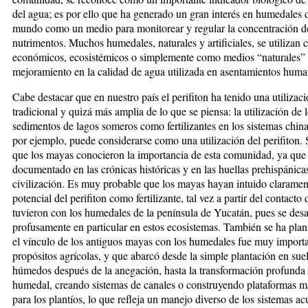
del agua; es por ello que ha generado un gran interés en humedales 
mundo como un medio para monitorear y regular la concentración d
nutrimentos. Muchos humedales, naturales y artificiales, se utilizan 
económicos, ecosistémicos o simplemente como medios “naturales”
mejoramiento en la calidad de agua utilizada en asentamientos huma
Cabe destacar que en nuestro país el perifiton ha tenido una utilizac
tradicional y quizá más amplia de lo que se piensa: la utilización de 
sedimentos de lagos someros como fertilizantes en los sistemas chin
por ejemplo, puede considerarse como una utilización del perifiton. 
que los mayas conocieron la importancia de esta comunidad, ya que
documentado en las crónicas históricas y en las huellas prehispánica
civilización. Es muy probable que los mayas hayan intuido claramen
potencial del perifiton como fertilizante, tal vez a partir del contacto
tuvieron con los humedales de la península de Yucatán, pues se desa
profusamente en particular en estos ecosistemas. También se ha pla
el vínculo de los antiguos mayas con los humedales fue muy importa
propósitos agrícolas, y que abarcó desde la simple plantación en sue
húmedos después de la anegación, hasta la transformación profunda 
humedal, creando sistemas de canales o construyendo plataformas m
para los plantíos, lo que refleja un manejo diverso de los sistemas ac