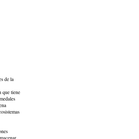
es de la
n que tiene
umedales
uena
ecosistemas
iones
lmacenar