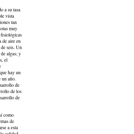
o a su tasa
le vista
iones tan
iotas muy
fisiológicas
 de aire en
 de seis. Un
de algas; y
s, el
e
 que hay un
e un año.
arrollo de
rollo de los
arrollo de
así como
temas de
rse a esta
la calidad