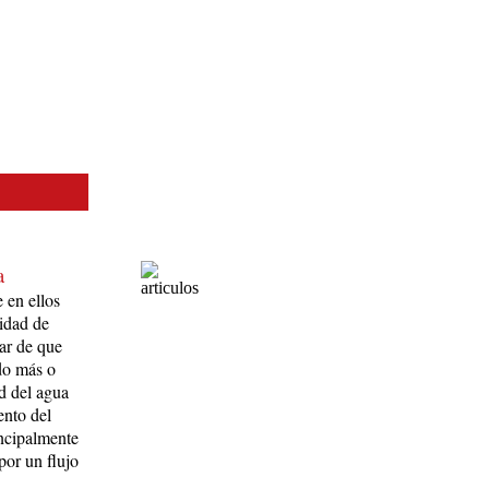
a
 en ellos
idad de
ar de que
do más o
d del agua
ento del
incipalmente
 por un flujo