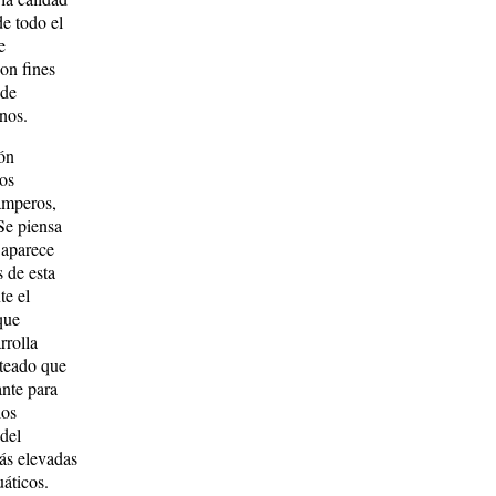
de todo el
e
con fines
 de
nos.
ión
los
amperos,
Se piensa
 aparece
s de esta
te el
 que
rrolla
nteado que
nte para
los
del
ás elevadas
uáticos.