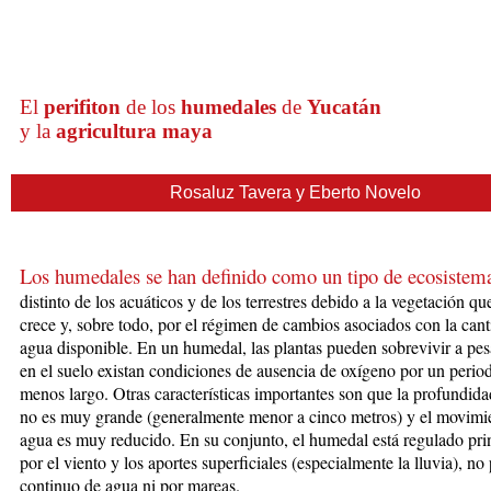
El
perifiton
de los
humedales
de
Yucatán
y la
agricultura
maya
Rosaluz Tavera y Eberto Novelo
Los humedales se han definido como un tipo de ecosistem
distinto
de los
acuáticos y de los terrestres debido a la vegetación que
crece y, sobre t
odo, por el régimen de cambios asociados con la cant
agua disponible. En un humedal, las plantas pueden sobrevivir a pes
en el suelo existan condiciones de ausencia de oxígeno por un perio
menos largo. Otras características importantes son que la profundida
no es muy grande (generalmente menor a cinco metros) y el movimi
agua es muy reducido. En su conjunto, el humedal está regulado pr
por el viento y los aportes superficiales (especialmente la lluvia), no
continuo de agua ni por mareas.