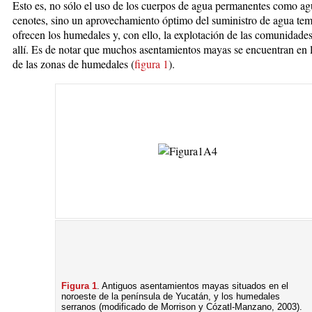
Esto es, no sólo el uso de los cuerpos de agua permanentes como a
cenotes, sino un aprovechamiento óptimo del suministro de agua te
ofrecen los humedales y, con ello, la explotación de las comunidade
allí. Es de notar que muchos asentamientos mayas se encuentran en la
de las zonas de humedales (
figura 1
).
Figura 1
. Antiguos asentamientos mayas si­tua­dos en el
noroeste de la península de Yucatán, y los hume­da­les
serranos (modificado de Mo­rri­son y Cózatl-Man­zano, 2003).