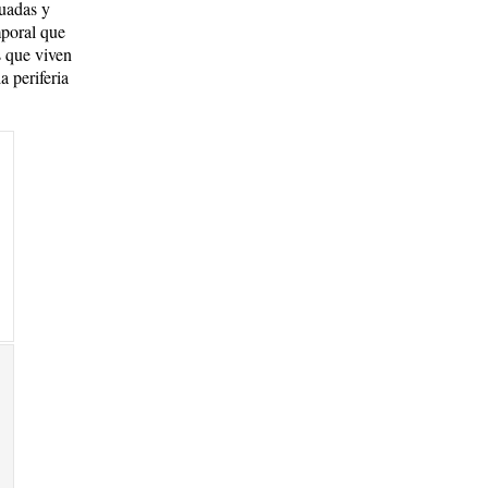
guadas y
mporal que
s que viven
 periferia