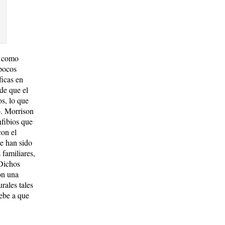
s como
 pocos
ficas en
de que el
os, lo que
o. Morrison
fibios que
con el
e han sido
 familiares,
 Dichos
on una
urales tales
debe a que