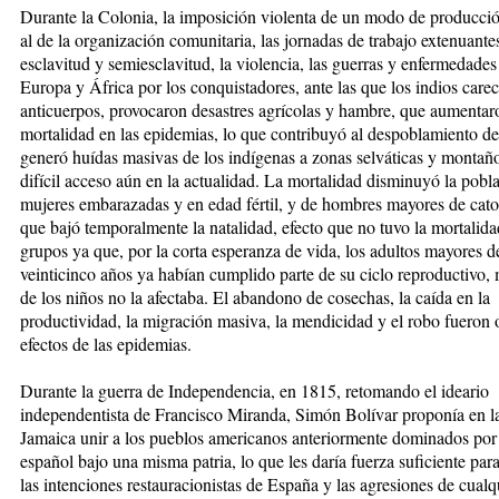
Durante la Colonia, la imposición violenta de un modo de producció
al de la organización comunitaria, las jornadas de trabajo extenuantes
esclavitud y semiesclavitud, la violencia, las guerras y enfermedades
Europa y África por los conquistadores, ante las que los indios care
anticuerpos, provocaron desastres agrícolas y hambre, que aumentar
mortalidad en las epidemias, lo que contribuyó al despoblamiento d
generó huídas masivas de los indígenas a zonas selváticas y montañ
difícil acceso aún en la actualidad. La mortalidad disminuyó la pobl
mujeres embarazadas y en edad fértil, y de hombres mayores de cato
que bajó temporalmente la natalidad, efecto que no tuvo la mortalida
grupos ya que, por la corta esperanza de vida, los adultos mayores d
veinticinco años ya habían cumplido parte de su ciclo reproductivo, 
de los niños no la afectaba. El abandono de cosechas, la caída en la
productividad, la migración masiva, la mendicidad y el robo fueron 
efectos de las epidemias.
Durante la guerra de Independencia, en 1815, retomando el ideario
independentista de Francisco Miranda, Simón Bolívar proponía en l
Jamaica unir a los pueblos americanos anteriormente dominados por 
español bajo una misma patria, lo que les daría fuerza suficiente para
las intenciones restauracionistas de España y las agresiones de cualq