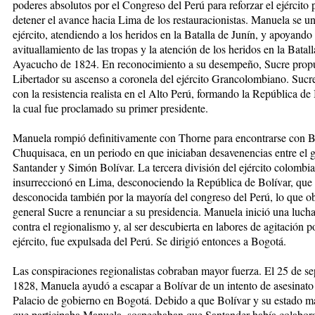
poderes absolutos por el Congreso del Perú para reforzar el ejército p
detener el avance hacia Lima de los restauracionistas. Manuela se un
ejército, atendiendo a los heridos en la Batalla de Junín, y apoyando 
avituallamiento de las tropas y la atención de los heridos en la Batall
Ayacucho de 1824. En reconocimiento a su desempeño, Sucre propu
Libertador su ascenso a coronela del ejército Grancolombiano. Sucr
con la resistencia realista en el Alto Perú, formando la República de 
la cual fue proclamado su primer presidente.
Manuela rompió definitivamente con Thorne para encontrarse con B
Chuquisaca, en un periodo en que iniciaban desavenencias entre el 
Santander y Simón Bolívar. La tercera división del ejército colombi
insurreccionó en Lima, desconociendo la República de Bolívar, que
desconocida también por la mayoría del congreso del Perú, lo que ob
general Sucre a renunciar a su presidencia. Manuela inició una lucha
contra el regionalismo y, al ser descubierta en labores de agitación po
ejército, fue expulsada del Perú. Se dirigió entonces a Bogotá.
Las conspiraciones regionalistas cobraban mayor fuerza. El 25 de s
1828, Manuela ayudó a escapar a Bolívar de un intento de asesinato 
Palacio de gobierno en Bogotá. Debido a que Bolívar y su estado ma
que participaba Manuela, sospechaban que Santander había colabor