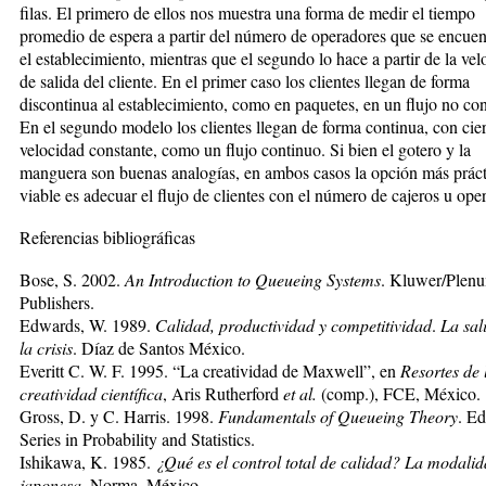
filas. El primero de ellos nos muestra una forma de medir el tiempo
promedio de espera a partir del número de operadores que se encuen
el establecimiento, mientras que el segundo lo hace a partir de la ve
de salida del cliente. En el primer caso los clientes llegan de forma
discontinua al establecimiento, como en paquetes, en un flujo no co
En el segundo modelo los clientes llegan de forma continua, con cier
velocidad constante, como un flujo continuo. Si bien el gotero y la
manguera son buenas analogías, en ambos casos la opción más práct
viable es adecuar el flujo de clientes con el número de cajeros u ope
Referencias bibliográficas
Bose, S. 2002.
An Introduction to Queueing Systems
. Kluwer/Plen
Publishers.
Edwards, W. 1989.
Calidad, productividad y compe
titividad
.
La sal
la crisis
. Díaz de Santos México.
Everitt C. W. F. 1995. “La creatividad de Maxwell”, en
Resortes de 
creatividad científica
, Aris Rutherford
et al.
(comp.), FCE, México.
Gross, D. y C. Harris. 1998.
Fundamentals of Queue
ing Theory
. E
Series in Probability and Statistics.
Ishikawa, K. 1985.
¿Qué es el control total de calidad?
La modalid
japonesa
. Norma, México.