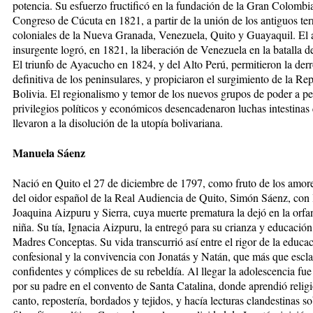
potencia. Su esfuerzo fructificó en la fundación de la Gran Colombia
Congreso de Cúcuta en 1821, a partir de la unión de los antiguos terr
coloniales de la Nueva Granada, Venezuela, Quito y Guayaquil. El
insurgente logró, en 1821, la liberación de Venezuela en la batalla 
El triunfo de Ayacucho en 1824, y del Alto Perú, permitieron la derr
definitiva de los peninsulares, y propiciaron el surgimiento de la Re
Bolivia. El regionalismo y temor de los nuevos grupos de poder a pe
privilegios políticos y económicos desencadenaron luchas intestinas
llevaron a la disolución de la utopía bolivariana.
Manuela Sáenz
Nació en Quito el 27 de diciembre de 1797, como fruto de los amore
del oidor español de la Real Audiencia de Quito, Simón Sáenz, con l
Joaquina Aizpuru y Sierra, cuya muerte prematura la dejó en la orf
niña. Su tía, Ignacia Aizpuru, la entregó para su crianza y educación
Madres Conceptas. Su vida transcurrió así entre el rigor de la educa
confesional y la convivencia con Jonatás y Natán, que más que escla
confidentes y cómplices de su rebeldía. Al llegar la adolescencia fue
por su padre en el convento de Santa Catalina, donde aprendió religi
canto, repostería, bordados y tejidos, y hacía lecturas clandestinas s