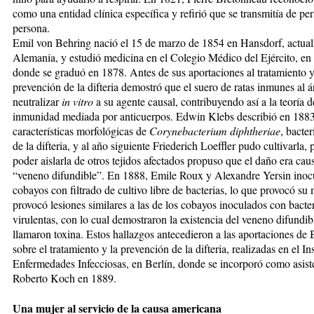
como una entidad clínica específica y refirió que se transmitía de pe
persona.
Emil von Behring nació el 15 de marzo de 1854 en Hansdorf, actua
Alemania, y estudió medicina en el Colegio Médico del Ejército, en 
donde se graduó en 1878. Antes de sus aportaciones al tratamiento 
prevención de la difteria demostró que el suero de ratas inmunes al 
neutralizar
in vitro
a su agente causal, contribuyendo así a la teoría d
inmunidad mediada por anticuerpos. Edwin Klebs describió en 1883
características morfológicas de
Corynebacterium diphtheriae
, bacte
de la difteria, y al año siguiente Friederich Loeffler pudo cultivarla, 
poder aislarla de otros tejidos afectados propuso que el daño era ca
“veneno difundible”. En 1888, Emile Roux y Alexandre Yersin inoc
cobayos con filtrado de cultivo libre de bacterias, lo que provocó su 
provocó lesiones similares a las de los cobayos inoculados con bacte
virulentas, con lo cual demostraron la existencia del veneno difundib
llamaron toxina. Estos hallazgos antecedieron a las aportaciones de
sobre el tratamiento y la prevención de la difteria, realizadas en el Ins
Enfermedades Infecciosas, en Berlín, donde se incorporó como asist
Roberto Koch en 1889.
Una mujer al servicio de la causa americana