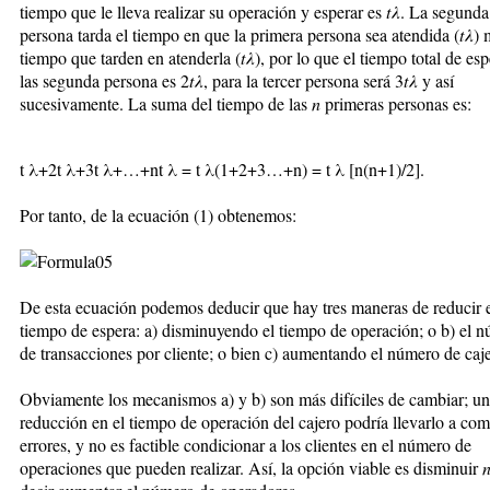
tiempo que le lleva realizar su operación y esperar es
t
λ
. La segunda
persona tarda el tiempo en que la primera persona sea atendida (
tλ
) 
tiempo que tarden en atenderla (
tλ
), por lo que el tiempo total de es
las segunda persona es 2
tλ
, para la tercer persona será 3
tλ
y así
sucesivamente. La suma del tiempo de las
n
primeras personas es:
t λ+2t λ+3t λ+…+nt λ = t λ(1+2+3…+n) = t λ [n(n+1)/2].
Por tanto, de la ecuación (1) obtenemos:
De esta ecuación podemos deducir que hay tres maneras de reducir 
tiempo de espera: a) disminuyendo el tiempo de operación; o b) el 
de transacciones por cliente; o bien c) aumentando el número de caje
Obviamente los mecanismos a) y b) son más difíciles de cambiar; u
reducción en el tiempo de operación del cajero podría llevarlo a com
errores, y no es factible condicionar a los clientes en el número de
operaciones que pueden realizar. Así, la opción viable es disminuir