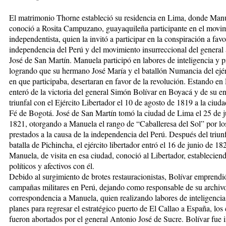
El matrimonio Thorne estableció su residencia en Lima, donde Man
conoció a Rosita Campuzano, guayaquileña participante en el movi
independentista, quien la invitó a participar en la conspiración a favo
independencia del Perú y del movimiento insurreccional del general
José de San Martín. Manuela participó en labores de inteligencia y 
logrando que su hermano José María y el batallón Numancia del ejérc
en que participaba, desertaran en favor de la revolución. Estando en 
enteró de la victoria del general Simón Bolívar en Boyacá y de su e
triunfal con el Ejército Libertador el 10 de agosto de 1819 a la ciud
Fé de Bogotá. José de San Martín tomó la ciudad de Lima el 25 de j
1821, otorgando a Manuela el rango de “Caballeresa del Sol” por los
prestados a la causa de la independencia del Perú. Después del triunf
batalla de Pichincha, el ejército libertador entró el 16 de junio de 18
Manuela, de visita en esa ciudad, conoció al Libertador, establecien
políticos y afectivos con él.
Debido al surgimiento de brotes restauracionistas, Bolívar emprend
campañas militares en Perú, dejando como responsable de su archiv
correspondencia a Manuela, quien realizando labores de inteligencia
planes para regresar el estratégico puerto de El Callao a España, los
fueron abortados por el general Antonio José de Sucre. Bolívar fue 