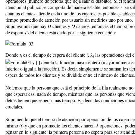
operadores (número de pelotas que deja salir el diablito). Si el fenó
atención al público se comporta de manera estable, entonces si se sa
cuántos clientes atiende cada uno de los cajeros, es posible establece
tiempo promedio de atención por usuario sin medirlos uno por uno.
Supongamos que hay
D
clientes y
O
cajeros, entonces el tiempo pr
de espera
T
del cliente está dado por la siguiente ecuación:
Donde
t
es el tiempo de espera del cliente
i
,
λ
las operaciones del c
i
i
y [ ] denota la función mayor entero (mayor número e
inferior o igual a la fracción). Es decir, simplemente se suman los ti
espera de todos los clientes y se dividide entre el número de clientes.
Notemos que la persona que está el principio de la fila realmente no 
que esperar casi nada de tiempo, mientras que las personas que vien
detrás tienen que esperar más tiempo. Es decir, las condiciones inici
cruciales.
Suponiendo que el tiempo de atención por operación de los cajeros e
mismo (
t
) y que en promedio los clientes hacen
λ
operaciones, pod
pensar en lo siguiente: la primera persona no espera para ser atendida