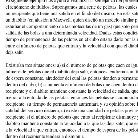
El siguiente ejemplo nos ayuda a visualizar la semejanza del proble
el fenómeno de fluidos. Supongamos una serie de pelotas, las cuales
un recipiente que tiene una salida en el fondo del mismo. En esta sal
un diablito (en alusión a Maxwell, quien diseñó un modelo similar p
estudiar el comportamiento de las moléculas de un gas) que sólo per
salida de las bolas a una determinada velocidad. Dadas estas condici
tiempo de permanencia de las pelotas en el cubo estaría dado por la 
entre el número de pelotas que entran y la velocidad con que el diabl
deja salir.
Existirían tres situaciones: a) si el número de pelotas que caen es igu
número de pelotas que el diablito deja salir, entonces tendremos un 
de espera constante, alrededor del cual las pelotas tienden a perman
dentro del cubo; b) si aumenta el número de bolas que caen dentro d
recipiente y el diablito mantiene constante la velocidad de salida, qu
menor a la entrada de las pelotas, entonces las pelotas se acumularán
recipiente, su tiempo de permanencia aumentará y su opinión sobre 
calidad del servicio decaerá; c) existe una cantidad de pelotas previas
recipiente, si el número de pelotas que entra al recipiente disminuye 
diablito mantiene constante la velocidad a la que las deja salir, que 
a la velocidad a que entran, entonces el tiempo de espera de las pelo
dentro del recipiente tenderá a disminuir.