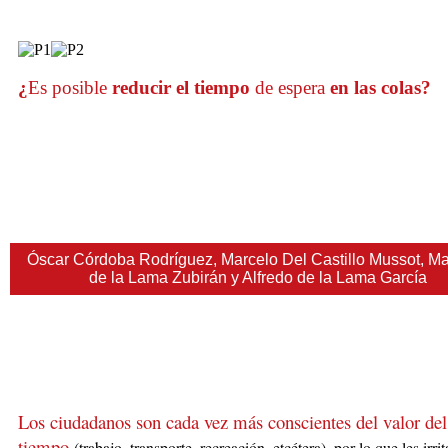
¿
Es posible
reducir el tiempo
de espera
en las colas?
Óscar Córdoba Rodríguez, Marcelo Del Castillo Mussot, Ma
de la Lama Zubirán y Alfredo de la Lama García
Los ciudadanos son cada vez más conscientes del valor del
tiempo
(trabajo,
transporte, r
ecreación, etcétera), por lo que les irrit