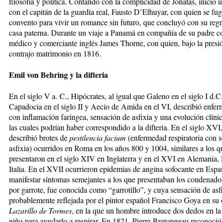
filosofía y política. Contando con la complicidad de Jonatás, inició
con el capitán de la guardia real, Fausto D’Elhuyar, con quien se fug
convento para vivir un romance sin futuro, que concluyó con su regr
casa paterna. Durante un viaje a Panamá en compañía de su padre c
médico y comerciante inglés James Thorne, con quien, bajo la presi
contrajo matrimonio en 1816.
Emil von Behring y la difteria
En el siglo V a. C., Hipócrates, al igual que Galeno en el siglo I d.C
Capadocia en el siglo II y Aecio de Amida en el VI, describió enfe
con inflamación faríngea, sensación de asfixia y una evolución clínic
las cuales podrían haber correspondido a la difteria. En el siglo XVI
describió brotes de
pestilencia facium
(enfermedad respiratoria con 
asfixia) ocurridos en Roma en los años 800 y 1004, similares a los q
presentaron en el siglo XIV en Inglaterra y en el XVI en Alemania,
Italia. En el XVII ocurrieron epidemias de angina sofocante en Espa
manifestar síntomas semejantes a los que presentaban los condenado
por garrote, fue conocida como “garrotillo”, y cuya sensación de asf
probablemente reflejada por el pintor español Francisco Goya en su
Lazarillo de Tormes
, en la que un hombre introduce dos dedos en l
niño para ayudarlo a respirar. En 1821, Pierre Bretonneau reconoció l