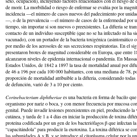
sexo, ocupación), incluyendo factores relacionados con el riesgo de 
de morir. La morbilidad o riesgo de enfermar se evalúa por la magnit
incidencia —el número de casos nuevos del padecimiento por unida
—, o de la prevalencia —el número de casos de la enfermedad por 
tiempo, sin importar si son nuevos o preexistentes. La difteria se tra
contacto de un individuo susceptible (que no se ha infectado ni ha s
vacunado), con un portador de la bacteria toxigénica (asintomático o
por medio de los aerosoles de sus secreciones respiratorias. En el si
presentaron brotes de magnitud considerable en Europa, que entre 
alcanzaron niveles de epidemia internacional o pandemia. En Massac
Estados Unidos, de 1842 a 1897 la tasa de mortalidad anual por difte
de 46 a 196 por cada 100 000 habitantes, con una mediana de 78, po
proporción de mortalidad atribuible a la difteria, considerando todas 
de defunción, varió de 3 a 10 por ciento.
Corinebacterium diphtheriae
es una bacteria en forma de bacilo que 
organismo por nariz o boca, y con menor frecuencia por mucosa con
genital. Puede invadir lesiones preexistentes en piel, produciendo la 
cutánea, y tarda de 1 a 4 días en iniciar la producción de toxina difté
proteína codificada por un gen de los bacteriófagos β que infectan la 
“capacitándola” para producir la exotoxina. La toxina diftérica se c
las subunidades A y B, y se introduce al citoplasma celular por la un