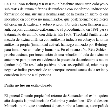
En 1890, von Behring y Kitasato Shibasaburo inocularon cobayos c
subletales de toxina diftérica detoxificada con iodoformo, induciendo
formación de una sustancia neutralizante de la toxina en suero, el cua
inoculado en cobayos no inmunizados, que posteriormente recibiero
diftérica sin detoxificar y sobrevivieron. Por esta razón llamaron anti
anticuerpos, utilizando exitosamente el procedimiento en 1891 para 
tratamiento de un niño con difteria. En 1909, Theobald Smith refirió
mezcla de toxina diftérica con antitoxina inducía en cobayos la form
antitoxina propia (inmunidad activa), hallazgo utilizado por Behrin
para inmunizar animales y humanos. En el mismo año, Béla Schick i
prueba cutánea, por inoculación de una solución diluida de toxina en
antebrazo para poner en evidencia la presencia de anticuerpos neutra
(antitoxina). Un resultado positivo indica susceptibilidad, mientras 
negativo indica presencia de anticuerpos neutralizantes de la toxina y
considera inmune a tal persona.
Paitia no fue un exilio dorado
El general Obando propició el retorno de Santander del exilio, quie
año después la presidencia de Colombia y ordenó en 1834 el destier
Manuela, por lo que abandonó el país rumbo a Jamaica, acompañad