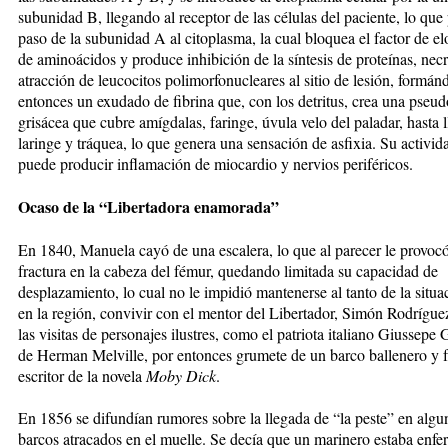
subunidad B, llegando al receptor de las células del paciente, lo que 
paso de la subunidad A al citoplasma, la cual bloquea el factor de e
de aminoácidos y produce inhibición de la síntesis de proteínas, necr
atracción de leucocitos polimorfonucleares al sitio de lesión, formán
entonces un exudado de fibrina que, con los detritus, crea una ps
grisácea que cubre amígdalas, faringe, úvula velo del paladar, hasta l
laringe y tráquea, lo que genera una sensación de asfixia. Su activid
puede producir inflamación de miocardio y nervios periféricos.
Ocaso de la “Libertadora enamorada”
En 1840, Manuela cayó de una escalera, lo que al parecer le provoc
fractura en la cabeza del fémur, quedando limitada su capacidad de
desplazamiento, lo cual no le impidió mantenerse al tanto de la situac
en la región, convivir con el mentor del Libertador, Simón Rodrígue
las visitas de personajes ilustres, como el patriota italiano Giussepe 
de Herman Melville, por entonces grumete de un barco ballenero y 
escritor de la novela
Moby Dick
.
En 1856 se difundían rumores sobre la llegada de “la peste” en algu
barcos atracados en el muelle. Se decía que un marinero estaba enfe