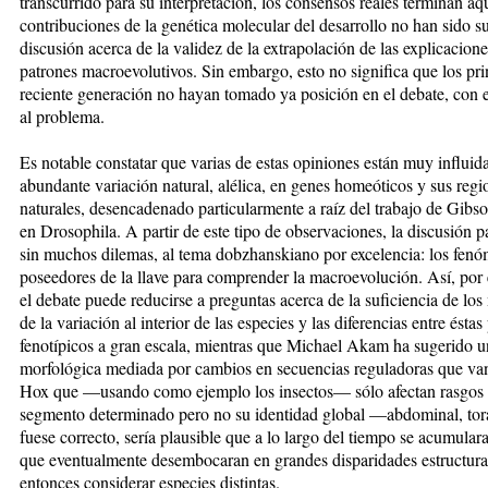
transcurrido para su interpretación, los consensos reales terminan aqu
contribuciones de la genética molecular del desarrollo no han sido su
discusión acerca de la validez de la extrapolación de las explicacion
patrones macroevolutivos. Sin embargo, esto no significa que los pri
reciente generación no hayan tomado ya posición en el debate, con e
al problema.
Es notable constatar que varias de estas opiniones están muy influida
abundante variación natural, alélica, en genes homeóticos y sus reg
naturales, desencadenado particularmente a raíz del trabajo de Gibs
en Drosophila. A partir de este tipo de observaciones, la discusión 
sin muchos dilemas, al tema dobzhanskiano por excelencia: los fen
poseedores de la llave para comprender la macroevolución. Así, por
el debate puede reducirse a preguntas acerca de la suficiencia de lo
de la variación al interior de las especies y las diferencias entre ést
fenotípicos a gran escala, mientras que Michael Akam ha sugerido u
morfológica mediada por cambios en secuencias reguladoras que va
Hox que —usando como ejemplo los insectos— sólo afectan rasgos m
segmento determinado pero no su identidad global —abdominal, toráci
fuese correcto, sería plausible que a lo largo del tiempo se acumula
que eventualmente desembocaran en grandes disparidades estructura
entonces considerar especies distintas.