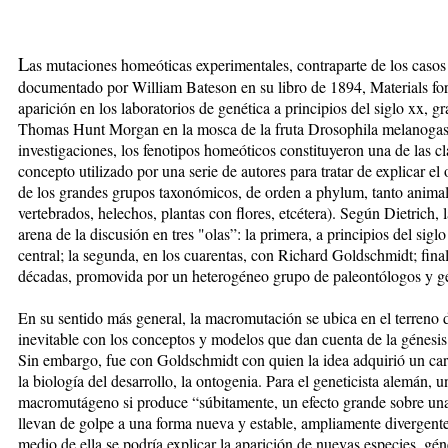
L
as mutaciones homeóticas experimentales, contraparte de los caso
documentado por William Bateson en su libro de 1894, Materials for 
aparición en los laboratorios de genética a principios del siglo xx, g
Thomas Hunt Morgan en la mosca de la fruta Drosophila melanogaste
investigaciones, los fenotipos homeóticos constituyeron una de las c
concepto utilizado por una serie de autores para tratar de explicar el o
de los grandes grupos taxonómicos, de orden a phylum, tanto animal
vertebrados, helechos, plantas con flores, etcétera). Según Dietrich
arena de la discusión en tres "olas”: la primera, a principios del s
central; la segunda, en los cuarentas, con Richard Goldschmidt; fina
décadas, promovida por un heterogéneo grupo de paleontólogos y gen
En su sentido más general, la macromutación se ubica en el terreno d
inevitable con los conceptos y modelos que dan cuenta de la génesis d
Sin embargo, fue con Goldschmidt con quien la idea adquirió un cará
la biología del desarrollo, la ontogenia. Para el geneticista alemán
macromutágeno si produce “súbitamente, un efecto grande sobre una
llevan de golpe a una forma nueva y estable, ampliamente divergente 
medio de ella se podría explicar la aparición de nuevas especies, géne