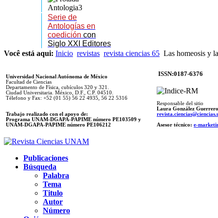
Serie de
Antologías en
coedición
con
Siglo XXI Editores
Você está aqui:
Inicio
revistas
revista ciencias 65
Las homeosis y l
ISSN:0187-6376
Universidad Nacional Autónoma de México
Facultad de Ciencias
Departamento de Física, cubículos 320 y 321.
Ciudad Universitaria. México, D.F., C.P. 04510.
Télefono y Fax: +52 (01 55) 56 22 4935, 56 22 5316
Responsable del sitio
Laura González Guerrer
Trabajo realizado con el apoyo de:
revista.ciencias@ciencia
Programa UNAM-DGAPA-PAPIME número PE103509 y
UNAM-DGAPA-PAPIME
número PE106212
Asesor técnico:
e-marketi
Publicaciones
Búsqueda
Palabra
Tema
Titulo
Autor
Número