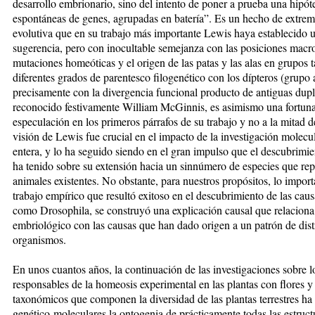
desarrollo embrionario, sino del intento de poner a prueba una hipóte
espontáneas de genes, agrupadas en batería”. Es un hecho de extremo 
evolutiva que en su trabajo más importante Lewis haya establecido
sugerencia, pero con inocultable semejanza con las posiciones macr
mutaciones homeóticas y el origen de las patas y las alas en grupos
diferentes grados de parentesco filogenético con los dípteros (grupo 
precisamente con la divergencia funcional producto de antiguas dup
reconocido festivamente William McGinnis, es asimismo una fortuna
especulación en los primeros párrafos de su trabajo y no a la mitad de
visión de Lewis fue crucial en el impacto de la investigación molecu
entera, y lo ha seguido siendo en el gran impulso que el descubrimi
ha tenido sobre su extensión hacia un sinnúmero de especies que rep
animales existentes. No obstante, para nuestros propósitos, lo import
trabajo empírico que resultó exitoso en el descubrimiento de las ca
como Drosophila, se construyó una explicación causal que relacion
embriológico con las causas que han dado origen a un patrón de distr
organismos.
En unos cuantos años, la continuación de las investigaciones sobre
responsables de la homeosis experimental en las plantas con flores 
taxonómicos que componen la diversidad de las plantas terrestres ha
genético-moleculares la ontogenia de prácticamente todas las estructu