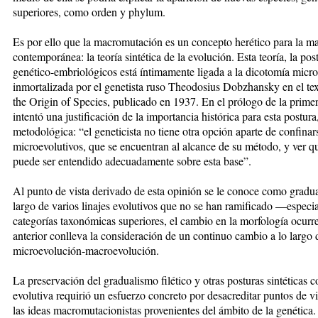
superiores, como orden y phylum.
Es por ello que la macromutación es un concepto herético para la ma
contemporánea: la teoría sintética de la evolución. Esta teoría, la pos
genético-embriológicos está íntimamente ligada a la dicotomía mic
inmortalizada por el genetista ruso Theodosius Dobzhansky en el tex
the Origin of Species, publicado en 1937. En el prólogo de la prime
intentó una justificación de la importancia histórica para esta postu
metodológica: “el geneticista no tiene otra opción aparte de confina
microevolutivos, que se encuentran al alcance de su método, y ver qu
puede ser entendido adecuadamente sobre esta base”.
Al punto de vista derivado de esta opinión se le conoce como gradual
largo de varios linajes evolutivos que no se han ramificado —especi
categorías taxonómicas superiores, el cambio en la morfología ocur
anterior conlleva la consideración de un continuo cambio a lo largo 
microevolución-macroevolución.
La preservación del gradualismo filético y otras posturas sintéticas 
evolutiva requirió un esfuerzo concreto por desacreditar puntos de vi
las ideas macromutacionistas provenientes del ámbito de la genética.