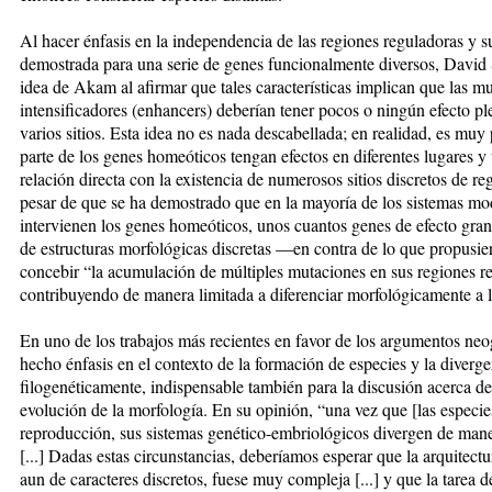
Al hacer énfasis en la independencia de las regiones reguladoras y
demostrada para una serie de genes funcionalmente diversos, David 
idea de Akam al afirmar que tales características implican que las m
intensificadores (enhancers) deberían tener pocos o ningún efecto ple
varios sitios. Esta idea no es nada descabellada; en realidad, es mu
parte de los genes homeóticos tengan efectos en diferentes lugares
relación directa con la existencia de numerosos sitios discretos de re
pesar de que se ha demostrado que en la mayoría de los sistemas mod
intervienen los genes homeóticos, unos cuantos genes de efecto gran
de estructuras morfológicas discretas —en contra de lo que propusie
concebir “la acumulación de múltiples mutaciones en sus regiones re
contribuyendo de manera limitada a diferenciar morfológicamente a 
En uno de los trabajos más recientes en favor de los argumentos neo
hecho énfasis en el contexto de la formación de especies y la diver
filogenéticamente, indispensable también para la discusión acerca de
evolución de la morfología. En su opinión, “una vez que [las especies
reproducción, sus sistemas genético-embriológicos divergen de mane
[...] Dadas estas circunstancias, deberíamos esperar que la arquitectur
aun de caracteres discretos, fuese muy compleja [...] y que la tarea de