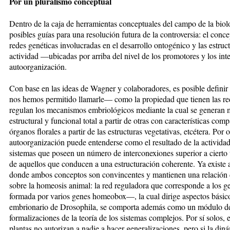
Por un pluralismo conceptual
Dentro de la caja de herramientas conceptuales del campo de la biolo
posibles guías para una resolución futura de la controversia: el conc
redes genéticas involucradas en el desarrollo ontogénico y las estruc
actividad —ubicadas por arriba del nivel de los promotores y los in
autoorganización.
Con base en las ideas de Wagner y colaboradores, es posible defin
nos hemos permitido llamarle— como la propiedad que tienen las re
regulan los mecanismos embriológicos mediante la cual se generan 
estructural y funcional total a partir de otras con características compa
órganos florales a partir de las estructuras vegetativas, etcétera. Por
autoorganización puede entenderse como el resultado de la actividad 
sistemas que poseen un número de interconexiones superior a cierto 
de aquellos que conducen a una estructuración coherente. Ya existe
donde ambos conceptos son convincentes y mantienen una relación d
sobre la homeosis animal: la red reguladora que corresponde a los 
formada por varios genes homeobox—, la cual dirige aspectos básico
embrionario de Drosophila, se comporta además como un módulo desd
formalizaciones de la teoría de los sistemas complejos. Por sí solos, 
plantas no autorizan a nadie a hacer generalizaciones, pero si la diná