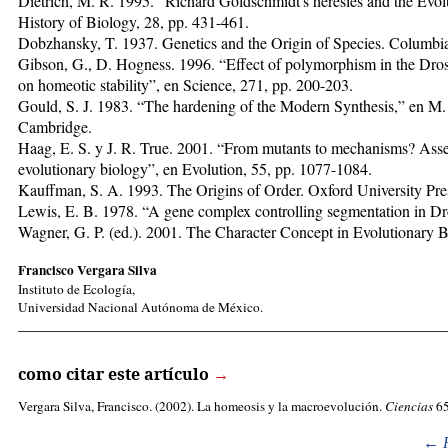
Dietrich, M. R. 1995. “Richard Goldschmidt's heresies and the Evolu
History of Biology, 28, pp. 431-461.
Dobzhansky, T. 1937. Genetics and the Origin of Species. Columbia
Gibson, G., D. Hogness. 1996. “Effect of polymorphism in the Dros
on homeotic stability”, en Science, 271, pp. 200-203.
Gould, S. J. 1983. “The hardening of the Modern Synthesis,” en M
Cambridge.
Haag, E. S. y J. R. True. 2001. “From mutants to mechanisms? Asse
evolutionary biology”, en Evolution, 55, pp. 1077-1084.
Kauffman, S. A. 1993. The Origins of Order. Oxford University Pre
Lewis, E. B. 1978. “A gene complex controlling segmentation in Dr
Wagner, G. P. (ed.). 2001. The Character Concept in Evolutionary 
Francisco Vergara Silva
Instituto de Ecología,
Universidad Nacional Autónoma de México.
_____________________________________________________
como citar este artículo
→
Vergara Silva, Francisco
. (2002). La homeosis y la macroevolución.
Ciencias
65
←