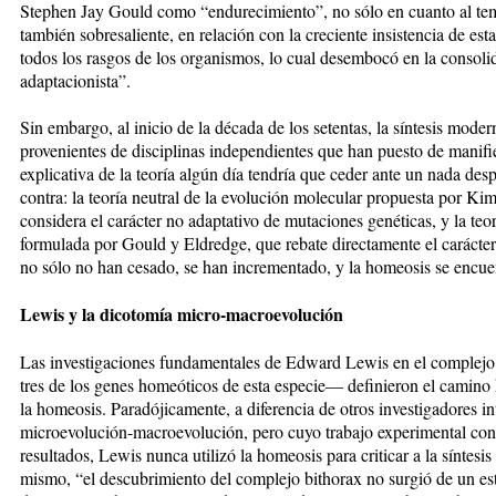
Stephen Jay Gould como “endurecimiento”, no sólo en cuanto al te
también sobresaliente, en relación con la creciente insistencia de esta
todos los rasgos de los organismos, lo cual desembocó en la consol
adaptacionista”.
Sin embargo, al inicio de la década de los setentas, la síntesis mode
provenientes de disciplinas independientes que han puesto de manifies
explicativa de la teoría algún día tendría que ceder ante un nada des
contra: la teoría neutral de la evolución molecular propuesta por Ki
considera el carácter no adaptativo de mutaciones genéticas, y la teo
formulada por Gould y Eldredge, que rebate directamente el carácter
no sólo no han cesado, se han incrementado, y la homeosis se encuen
Lewis y la dicotomía micro-macroevolución
Las investigaciones fundamentales de Edward Lewis en el complejo
tres de los genes homeóticos de esta especie— definieron el camino h
la homeosis. Paradójicamente, a diferencia de otros investigadores i
microevolución-macroevolución, pero cuyo trabajo experimental co
resultados, Lewis nunca utilizó la homeosis para criticar a la síntes
mismo, “el descubrimiento del complejo bithorax no surgió de un est