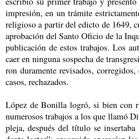
es­cri­bió su pri­mer tra­ba­jo y pre­sen­tó
im­pre­sión, en un trá­mi­te es­tric­ta­men­
re­li­gio­so a par­tir del edic­to de 1649, 
apro­ba­ción del San­to Ofi­cio de la In­qui
pu­bli­ca­ción de es­tos tra­ba­jos. Los au­
caer en nin­gu­na sos­pe­cha de trans­gre­si
ron du­ra­men­te re­vi­sa­dos, co­rre­gi­do
ca­sos, re­cha­za­dos.
Ló­pez de Bo­ni­lla lo­gró, si bien con ri­
nu­me­ro­sos tra­ba­jos a los que lla­mó Di
ple­ja, des­pués del tí­tu­lo se in­ser­ta­b