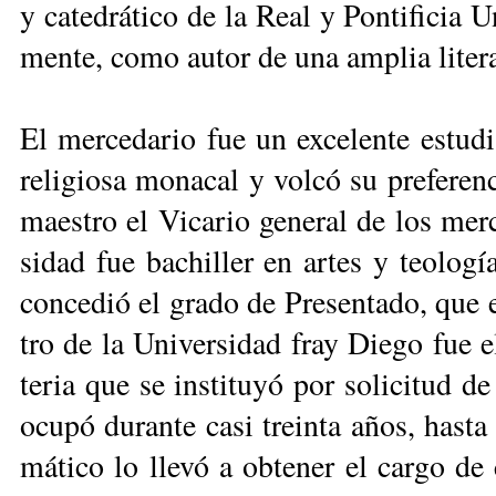
y ca­te­drá­ti­co de la Real y Pon­ti­fi­cia 
men­te, co­mo au­tor de una am­plia li­te­ra­tu
El mer­ce­da­rio fue un ex­ce­len­te es­tu­d
re­li­gio­sa mo­na­cal y vol­có su pre­fe­re
maes­tro el Vi­ca­rio ge­ne­ral de los mer
si­dad fue ba­chi­ller en ar­tes y teo­lo­g
con­ce­dió el gra­do de Pre­sen­ta­do, que e
tro de la Uni­ver­si­dad fray Die­go fue el 
te­ria que se ins­ti­tu­yó por so­li­ci­tud 
ocu­pó du­ran­te ca­si trein­ta años, has­
má­ti­co lo lle­vó a ob­te­ner el car­go de