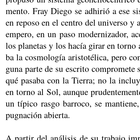
men­to. Fray Die­go se ad­hi­rió a ese sis
en re­po­so en el cen­tro del uni­ver­so y 
em­pe­ro, en un pa­so mo­der­ni­za­dor, acep
los pla­ne­tas y los ha­cía gi­rar en tor­no
ba la cos­mo­lo­gía aris­to­té­li­ca, pe­ro co
gu­na par­te de su es­cri­to com­pro­me­te 
qué pa­sa­ba con la Tie­rra; no la in­clu­y
en tor­no al Sol, aun­que pru­den­te­men­te
un tí­pi­co ras­go ba­rro­co, se man­tie­n
pug­na­ción abier­ta.
A par­tir del aná­li­sis de su tra­ba­jo im