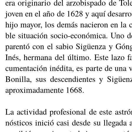
era ori­gi­na­rio del ar­zo­bis­pa­do de To­
jo­ven en el año de 1628 y aquí de­sa­rro­ll
hi­jo ma­yor, los de­más na­cie­ron en la 
ble si­tua­ción so­cio-eco­nó­mi­ca. Uno
pa­ren­tó con el sa­bio Si­güen­za y Gón­
Inés, her­ma­na del úl­ti­mo. Es­te la­zo f
cu­men­ta­ción iné­di­ta, es par­te de una v
Bo­ni­lla, sus des­cen­dien­tes y Si­güe
apro­xi­ma­da­men­te 1668.
La ac­ti­vi­dad pro­fe­sio­nal de es­te as­tr
nós­ti­cos ini­ció ca­si des­de su lle­ga­d