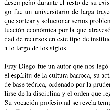
de­sem­pe­ñó du­ran­te el res­to de su exis
go fue un uni­ver­si­ta­rio de lar­ga tra­yec
que sor­tear y so­lu­cio­nar se­rios pro­ble­
tua­ción eco­nó­mi­ca por la que atra­ve­só 
dad de re­cur­sos en es­te ti­po de ins­ti­tu
a lo lar­go de los si­glos.
Fray Die­go fue un au­tor que nos le­gó t
el es­pí­ri­tu de la cul­tu­ra ba­rro­ca, su ac
de ba­se teó­ri­ca, or­de­na­do por la pru­d
lir­se de la dis­ci­pli­na y el or­den que re­gí
Su vo­ca­ción pro­fe­sio­nal se re­ve­la tem­