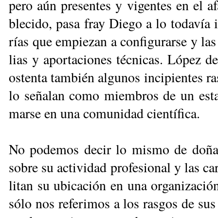
pe­ro aún pre­sen­tes y vi­gen­tes en el af
ble­ci­do, pa­sa fray Die­go a lo to­da­vía 
rías que em­pie­zan a con­fi­gu­rar­se y las
lias y apor­ta­cio­nes téc­ni­cas. Ló­pez d
os­ten­ta tam­bién al­gu­nos in­ci­pien­tes r
lo se­ña­lan co­mo miem­bros de un es­ta­m
mar­se en una co­mu­ni­dad cien­tí­fi­ca.
No po­de­mos de­cir lo mis­mo de do­ña Ma
so­bre su ac­ti­vi­dad pro­fe­sio­nal y las ca­r
li­tan su ubi­ca­ción en una or­ga­ni­za­ció
só­lo nos re­fe­ri­mos a los ras­gos de sus 