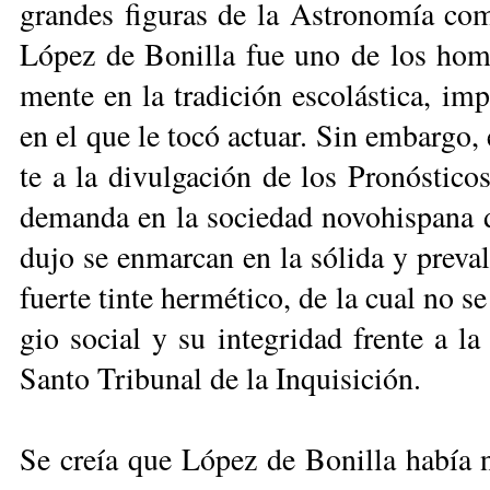
gran­des fi­gu­ras de la As­tro­no­mía c
Ló­pez de Bo­ni­lla fue uno de los hom­b
men­te en la tra­di­ción es­co­lás­ti­ca, im­
en el que le to­có ac­tuar. Sin em­bar­go
te a la di­vul­ga­ción de los Pro­nós­ti­co
de­man­da en la so­cie­dad no­vo­his­pa­
du­jo se en­mar­can en la só­li­da y pre­va­l
fuer­te tin­te her­mé­ti­co, de la cual no s
gio so­cial y su in­te­gri­dad fren­te a la 
San­to Tri­bu­nal de la In­qui­si­ción.
Se creía que Ló­pez de Bo­ni­lla ha­bía n