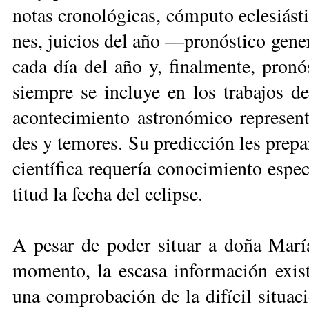
no­tas cro­no­ló­gi­cas, cóm­pu­to ecle­siás­ti
nes, jui­cios del año —pro­nós­ti­co ge­ne­r
ca­da día del año y, fi­nal­men­te, pro­nós
siem­pre se in­clu­ye en los tra­ba­jos de
acon­te­ci­mien­to as­tro­nó­mi­co re­pre­se
des y te­mo­res. Su pre­dic­ción les pre­pa­r
cien­tí­fi­ca re­que­ría co­no­ci­mien­to es­pe
ti­tud la fe­cha del eclip­se.
A pe­sar de po­der si­tuar a do­ña Ma­ría 
mo­men­to, la es­ca­sa in­for­ma­ción exis­t
una com­pro­ba­ción de la di­fí­cil si­tua­