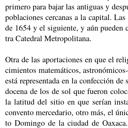
pri­me­ro pa­ra ba­jar las an­ti­guas y des­
po­bla­cio­nes cer­ca­nas a la ca­pi­tal. La
de 1654 y el si­guien­te, y aún pue­den co
tra Ca­te­dral Me­tro­po­li­ta­na.
Otra de las apor­ta­cio­nes en que el re­li­
ci­mien­tos ma­te­má­ti­cos, as­tro­nó­mi­cos-a
es­tá re­pre­sen­ta­da en la con­fec­ción d
do­ce­na de los de sol que fue­ron co­lo­ca
la la­ti­tud del si­tio en que se­rían ins
con­ven­to mer­ce­da­rio, otro más, el úni
to Do­min­go de la ciu­dad de Oa­xa­ca. 