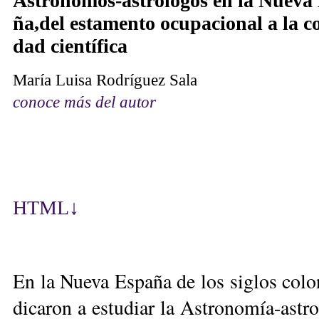
As­tró­no­mos-as­tró­lo­gos en la Nue­va
ña,del es­ta­men­to ocu­pa­cio­nal a la c
dad cien­tí­fi­ca
Ma­ría Lui­sa Ro­drí­guez Sa­la
conoce más del autor
HTML
↓
En la Nue­va Es­pa­ña de los si­glos co­lo
di­ca­ron a es­tu­diar la As­tro­no­mía-as­tr