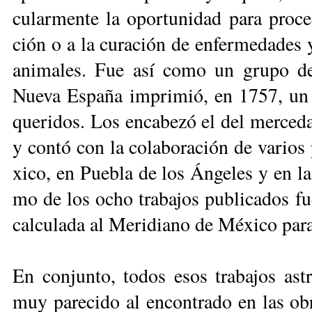
cu­lar­men­te la opor­tu­ni­dad pa­ra pro­c
ción o a la cu­ra­ción de en­fer­me­da­des 
ani­ma­les. Fue así co­mo un gru­po de as
Nue­va Es­pa­ña im­pri­mió, en 1757, un c
que­ri­dos. Los en­ca­be­zó el del mer­ce­
y con­tó con la co­la­bo­ra­ción de va­rios 
xi­co, en Pue­bla de los Án­ge­les y en la 
mo de los ocho tra­ba­jos pu­bli­ca­dos fu
cal­cu­la­da al Me­ri­dia­no de Mé­xi­co pa
En con­jun­to, to­dos esos tra­ba­jos as­tr
muy pa­re­ci­do al en­con­tra­do en las obra