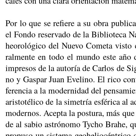
ca­les con una cla­ra orien­ta­ción ma­te­má­
Por lo que se re­fie­re a su obra pu­bli­ca
el Fon­do re­ser­va­do de la Bi­blio­te­ca N
heo­ro­ló­gi­co del Nue­vo Co­me­ta vis­to 
ral­men­te en to­do el mun­do es­te año
im­pre­sos de la au­to­ría de Car­los de Si
no y Gas­par Juan Eve­li­no. El ri­co con­t
fe­ren­cia a la mo­der­ni­dad del pen­sa­m
aris­to­té­li­co de la si­me­tría es­fé­ri­ca al
mo­der­nos. Acep­ta la pos­tu­ra, más que co
de al sa­bio as­tró­no­mo Ty­cho Bra­he, q
pro­pu­so un sis­te­ma geo­he­lio­cén­tri­co