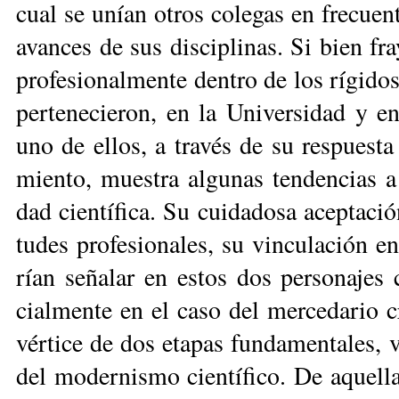
cual se unían otros co­le­gas en fre­cuen­t
avan­ces de sus dis­ci­pli­nas. Si bien fr
pro­fe­sio­nal­men­te den­tro de los rí­gi­d
per­te­ne­cie­ron, en la Uni­ver­si­dad y e
uno de ellos, a tra­vés de su res­pues­ta 
mien­to, mues­tra al­gu­nas ten­den­cias a
dad cien­tí­fi­ca. Su cui­da­do­sa acep­ta­c
tu­des pro­fe­sio­na­les, su vin­cu­la­ción en
rían se­ña­lar en es­tos dos per­so­na­jes c
cial­men­te en el ca­so del mer­ce­da­rio 
vér­ti­ce de dos eta­pas fun­da­men­ta­les, 
del mo­der­nis­mo cien­tí­fi­co. De aque­lla