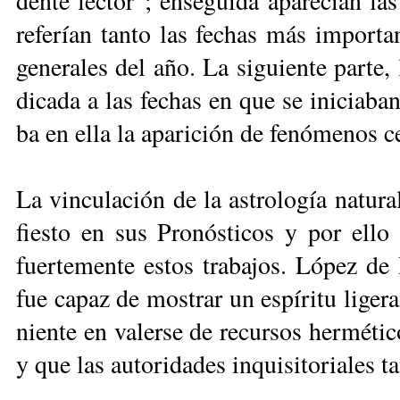
den­te lec­tor”; en­se­gui­da apa­re­cían la
re­fe­rían tan­to las fe­chas más im­por­tan­
ge­ne­ra­les del año. La si­guien­te par­te,
di­ca­da a las fe­chas en que se ini­cia­ban 
ba en ella la apa­ri­ción de fe­nó­me­nos ce­
La vin­cu­la­ción de la as­tro­lo­gía na­tu­
fies­to en sus Pro­nós­ti­cos y por ello los
fuer­te­men­te es­tos tra­ba­jos. Ló­pez de 
fue ca­paz de mos­trar un es­pí­ri­tu li­ge­r
nien­te en va­ler­se de re­cur­sos her­mé­ti
y que las au­to­ri­da­des in­qui­si­to­ria­les t