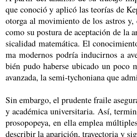
que co­no­ció y apli­có las teo­rías de Ke­p
otor­ga al mo­vi­mien­to de los as­tros y, 
co­mo su pos­tu­­ra de acep­ta­ción de la 
si­ca­li­dad ma­te­má­ti­ca. El co­no­ci­mie
ma mo­der­nos po­dría in­du­cir­nos a ave
bién pu­do ha­ber­se ubi­ca­do un po­co m
avan­za­da, la se­mi-ty­cho­nia­na que ad­mi
Sin em­bar­go, el pru­den­te frai­le ase­gu­ra
y aca­dé­mi­ca uni­ver­si­ta­ria. Así, ter­mi
pro­so­po­pe­ya, en ella em­plea múl­ti­ples
des­cri­bir la apa­ri­ción, tra­yec­to­ria y sig