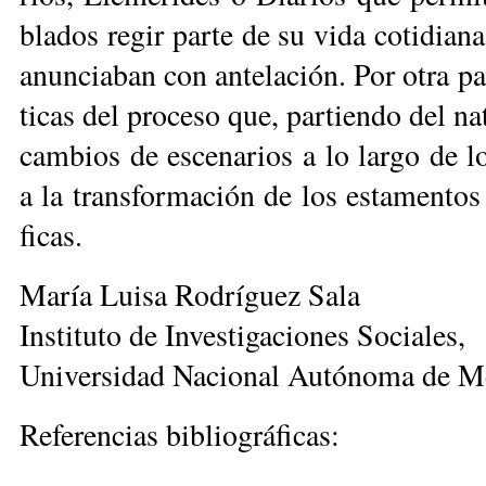
bla­dos re­gir par­te de su vi­da co­ti­dia­n
anun­cia­ban con an­te­la­ción. Por otra par­t
ti­cas del pro­ce­so que, par­tien­do del na­t
cam­bios de es­ce­na­rios a lo lar­go de los
a la trans­for­ma­ción de los es­ta­men­tos 
fi­cas.
Ma­ría Lui­sa Ro­drí­guez Sa­la
Ins­ti­tu­to de In­ves­ti­ga­cio­nes So­cia­les,
Uni­ver­si­dad Na­cio­nal Au­tó­no­ma de Mé
Re­fe­ren­cias bi­blio­grá­fi­cas: