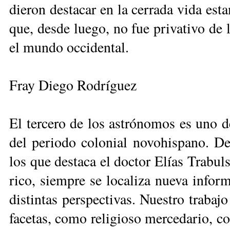
die­ron des­ta­car en la ce­rra­da vi­da es­t
que, des­de lue­go, no fue pri­va­ti­vo de l
el mun­do oc­ci­den­tal.
Fray Diego Rodríguez
El ter­ce­ro de los as­tró­no­mos es uno 
del pe­rio­do co­lo­nial no­vo­his­pa­no. D
los que des­ta­ca el doc­tor Elías Tra­bul­s
ri­co, siem­pre se lo­ca­li­za nue­va in­for
dis­tin­tas pers­pec­ti­vas. Nues­tro tra­ba­
fa­ce­tas, co­mo re­li­gio­so mer­ce­da­rio,