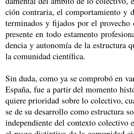
da­men­tal del ám­bi­to de lo co­lec­ti­vo, e
ción con­tra­ria, el com­por­ta­mien­to y
ter­mi­na­dos y fi­ja­dos por el pro­ve­cho c
pre­sen­te en to­do es­ta­men­to pro­fe­sio­
den­cia y au­to­no­mía de la es­truc­tu­ra que
la co­mu­ni­dad cien­tí­fi­ca.
Sin du­da, co­mo ya se com­pro­bó en va­rio
Es­pa­ña, fue a par­tir del mo­men­to his­tó
quie­re prio­ri­dad so­bre lo co­lec­ti­vo, c
se de su de­sa­rro­llo co­mo es­truc­tu­ra s
in­de­pen­dien­te del con­tex­to co­lec­ti­v
el ras­go dis­tin­ti­vo de la co­mu­ni­dad cie