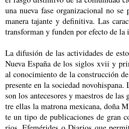
una nue­va fa­se or­ga­ni­za­cio­nal no se
ma­ne­ra ta­jan­te y de­fi­ni­ti­va. Las ca­r
trans­for­man y fun­den por efec­to de la in
La di­fu­sión de las ac­ti­vi­da­des de es­t
Nue­va Es­pa­ña de los si­glos xvii y pr
al co­no­ci­mien­to de la cons­truc­ción de 
pre­sen­te en la so­cie­dad no­vo­his­pa­na
son los an­te­ce­so­res y maes­tros de las g
tre ellas la ma­tro­na me­xi­ca­na, do­ña M
te un ti­po de pu­bli­ca­cio­nes de gran co
rios, Efe­mé­ri­des o Dia­rios que per­mi­t