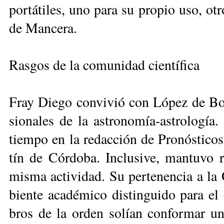
por­tá­ti­les, uno pa­ra su pro­pio uso, otr
de Man­ce­ra.
Rasgos de la comunidad científica
Fray Die­go con­vi­vió con Ló­pez de Bo­n
sio­na­les de la as­tro­no­mía-as­tro­lo­g
tiem­po en la re­dac­ción de Pro­nós­ti­co
tín de Cór­do­ba. In­clu­si­ve, man­tu­vo 
mis­ma ac­ti­vi­dad. Su per­te­nen­cia a la
bien­te aca­dé­mi­co dis­tin­gui­do pa­ra el
bros de la or­den so­lían con­for­mar un nú