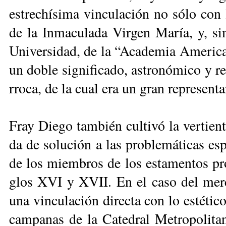
es­tre­chí­si­ma vin­cu­la­ción no só­lo con
de la In­ma­cu­la­da Vir­gen Ma­ría, y, si­
Uni­ver­si­dad, de la “Aca­de­mia Ame­ri­ca­
un do­ble sig­ni­fi­ca­do, as­tro­nó­mi­co y r
rro­ca, de la cual era un gran re­pre­sen­ta
Fray Die­go tam­bién cul­ti­vó la ver­tien­t
da de so­lu­ción a las pro­ble­má­ti­cas es­
de los miem­bros de los es­ta­men­tos pro­
glos XVI y XVII. En el ca­so del mer­ce­d
una vin­cu­la­ción di­rec­ta con lo es­té­ti­
cam­pa­nas de la Ca­te­dral Me­tro­po­li­ta