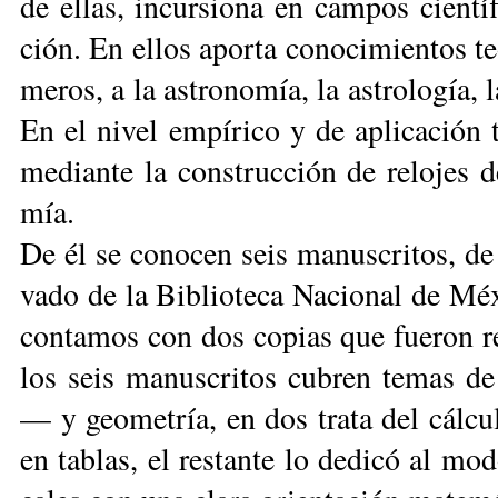
de ellas, in­cur­sio­na en cam­pos cien­tí­f
ción. En ellos apor­ta co­no­ci­mien­tos teó
me­ros, a la as­tro­no­mía, la as­tro­lo­gía, 
En el ni­vel em­pí­ri­co y de apli­ca­ción t
me­dian­te la cons­truc­ción de re­lo­jes de
mía.
De él se co­no­cen seis ma­nus­cri­tos, de
va­do de la Bi­blio­te­ca Na­cio­nal de Mé­x
con­ta­mos con dos co­pias que fue­ron re
los seis ma­nus­cri­tos cu­bren te­mas de 
— y geo­me­tría, en dos tra­ta del cál­cu
en ta­blas, el res­tan­te lo de­di­có al mo­do