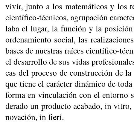
vi­vir, jun­to a los ma­te­má­ti­cos y los 
cien­tí­fi­co-téc­ni­cos, agru­pa­ción ca­rac­t
la­ba el lu­gar, la fun­ción y la po­si­ci
or­de­na­mien­to so­cial, las rea­li­za­cio­ne
ba­ses de nues­tras raí­ces cien­tí­fi­co-téc
el de­sa­rro­llo de sus vi­das pro­fe­sio­na­les
cas del pro­ce­so de cons­truc­ción de la ci
que tie­ne el ca­rác­ter di­ná­mico de to­da
for­ma en vin­cu­la­ción con el en­tor­no 
de­ra­do un pro­duc­to aca­ba­do, in vi­tro,
no­va­ción, in fieri.