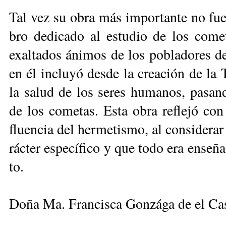
Tal vez su obra más im­por­tan­te no fue­ron
bro de­di­ca­do al es­tu­dio de los co­me­
exal­ta­dos áni­mos de los po­bla­do­res 
en él in­clu­yó des­de la crea­ción de la T
la sa­lud de los se­res hu­ma­nos, pa­san
de los co­me­tas. Es­ta obra re­fle­jó con
fluen­cia del her­me­tis­mo, al con­si­de­ra
rác­ter es­pe­cí­fi­co y que to­do era en­se­
to.
Doña Ma. Francisca Gonzága de el Cas