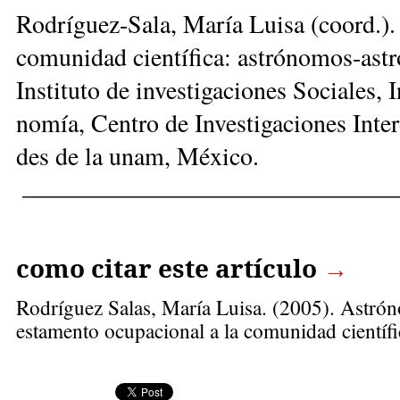
Ro­drí­guez-Sa­la, Ma­ría Lui­sa (coord.). 
co­mu­ni­dad cien­tí­fi­ca: as­tró­no­mos-as­
Ins­ti­tuto de in­ves­ti­ga­cio­nes So­cia­les, 
no­mía, Cen­tro de In­ves­ti­ga­cio­nes In­ter
des de la unam, Mé­xi­co.
______________________________
como citar este artículo
→
Rodríguez Salas, María Luisa
. (2005). Astró
estamento ocupacional a la comunidad científ