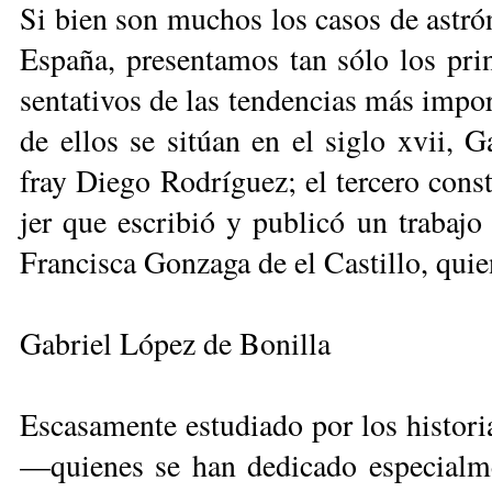
Si bien son mu­chos los ca­sos de as­tró­n
Es­pa­ña, pre­sen­ta­mos tan sólo los prin­c
sen­ta­ti­vos de las ten­den­cias más im­por
de ellos se si­túan en el si­glo xvii, Ga
fray Die­go Ro­drí­guez; el ter­ce­ro cons­
jer que es­cri­bió y pu­bli­có un tra­ba­jo d
Fran­cis­ca Gon­za­ga de el Cas­ti­llo, quie
Gabriel López de Bonilla
Es­ca­sa­men­te es­tu­dia­do por los his­to­ri
—quie­nes se han de­di­ca­do es­pe­cial­me