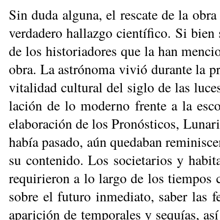
Sin du­da al­gu­na, el res­ca­te de la obr
ver­da­de­ro ha­llaz­go cien­tí­fi­co. Si bien
de los his­to­ria­do­res que la han men­cio
obra. La as­tró­no­ma vi­vió du­ran­te la pr
vi­ta­li­dad cul­tu­ral del si­glo de las lu­
la­ción de lo mo­der­no fren­te a la es­co­l
ela­bo­ra­ción de los Pro­nós­ti­cos, Lu­na­r
ha­bía pa­sa­do, aún que­da­ban re­mi­nis­ce
su con­te­ni­do. Los so­cie­ta­rios y ha­bi­
re­qui­rie­ron a lo lar­go de los tiem­pos c
so­bre el fu­tu­ro in­me­dia­to, sa­ber las fe
apa­ri­ción de tem­po­ra­les y se­quías, así