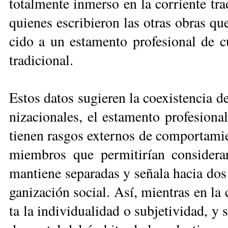
to­tal­men­te in­mer­so en la co­rrien­te tr
quie­nes es­cri­bie­ron las otras obras que 
ci­do a un es­ta­men­to pro­fe­sio­nal de cu
tra­di­cio­nal.
Es­tos da­tos su­gie­ren la coe­xis­ten­cia de
ni­za­cio­na­les, el es­ta­men­to pro­fe­sio­n
tie­nen ras­gos ex­ter­nos de com­por­ta­mie
miem­bros que per­mi­ti­rían con­si­de­rar
man­tie­ne se­pa­ra­das y se­ña­la ha­cia do
ga­ni­za­ción so­cial. Así, mien­tras en la c
ta la in­di­vi­dua­li­dad o sub­je­ti­vi­dad, 