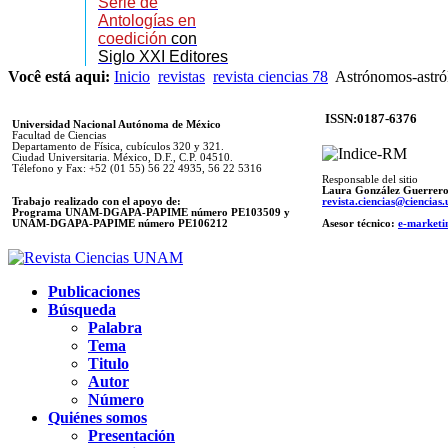
Serie de
Antologías en
coedición
con
Siglo XXI Editores
Você está aqui:
Inicio
revistas
revista ciencias 78
As­tró­no­mos-as­tró­
ISSN:0187-6376
Universidad Nacional Autónoma de México
Facultad de Ciencias
Departamento de Física, cubículos 320 y 321.
Ciudad Universitaria. México, D.F., C.P. 04510.
Télefono y Fax: +52 (01 55) 56 22 4935, 56 22 5316
Responsable del sitio
Laura González Guerrer
Trabajo realizado con el apoyo de:
revista.ciencias@ciencia
Programa UNAM-DGAPA-PAPIME número PE103509 y
UNAM-DGAPA-PAPIME
número PE106212
Asesor técnico:
e-marketi
Publicaciones
Búsqueda
Palabra
Tema
Titulo
Autor
Número
Quiénes somos
Presentación