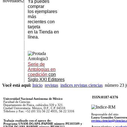
Ya puedes
comprar
los
ejemplares
más
recientes
con
tarjeta
en la Tienda en
línea.
Serie de
Antologías en
coedición
con
Siglo XXI Editores
Você está aqui:
Inicio
revistas
indices revistas ciencias
número 23 j
ISSN:0187-6376
Universidad Nacional Autónoma de México
Facultad de Ciencias
Departamento de Física, cubículos 320 y 321.
Ciudad Universitaria. México, D.F., C.P. 04510.
Télefono y Fax: +52 (01 55) 56 22 4935, 56 22 5316
Responsable del sitio
Laura González Guerrer
Trabajo realizado con el apoyo de:
revista.ciencias@ciencia
Programa UNAM-DGAPA-PAPIME número PE103509 y
UNAM-DGAPA-PAPIME
número PE106212
Asesor técnico:
e-marketi