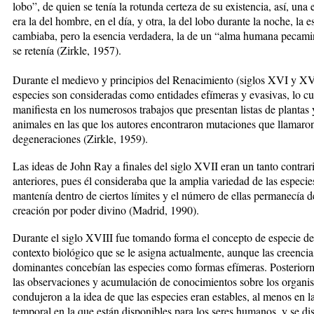
lobo”, de quien se tenía la rotunda certeza de su existencia, así, una 
era la del hombre, en el día, y otra, la del lobo durante la noche, la e
cambiaba, pero la esencia verdadera, la de un “alma humana pecam
se retenía (Zirkle, 1957).
Durante el medievo y principios del Renacimiento (siglos XVI y XVI
especies son consideradas como entidades efímeras y evasivas, lo cu
manifiesta en los numerosos trabajos que presentan listas de plantas 
animales en las que los autores encontraron mutaciones que llamaro
degeneraciones (Zirkle, 1959).
Las ideas de John Ray a finales del siglo XVII eran un tanto contrari
anteriores, pues él consideraba que la amplia variedad de las especie
mantenía dentro de ciertos límites y el número de ellas permanecía d
creación por poder divino (Madrid, 1990).
Durante el siglo XVIII fue tomando forma el concepto de especie de
contexto biológico que se le asigna actualmente, aunque las creencia
dominantes concebían las especies como formas efímeras. Posterior
las observaciones y acumulación de conocimientos sobre los organi
condujeron a la idea de que las especies eran estables, al menos en l
temporal en la que están disponibles para los seres humanos, y se di