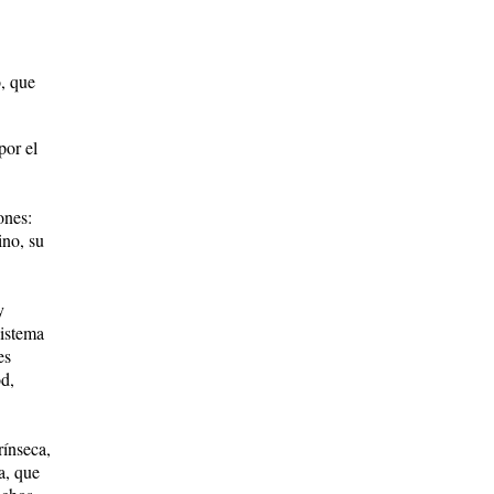
o, que
por el
ones:
ino, su
y
sistema
es
d,
rínseca,
a, que