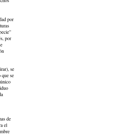
uchos
dad por
turas
pecie”
és, por
ie
ión
rar), se
o que se
 único
viduo
da
mas de
a el
hombre