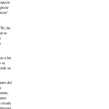
especie
specie
inosa”
I), las
al se
y
n
as a las
s se
esde su
ntro del
s
mente,
smos
a escala
stinguió