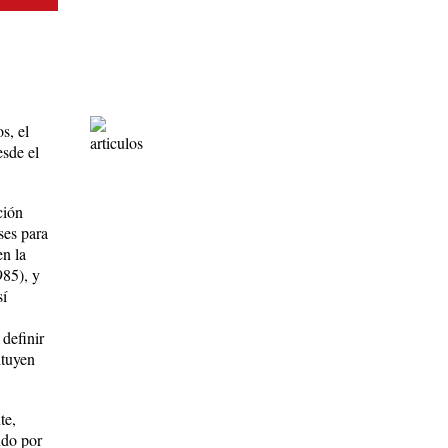
s, el
esde el
ción
ses para
en la
985), y
sí
 definir
ituyen
te,
ndo por