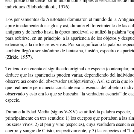
esta puede conocerse por intuición con simples observaciones de m
individuos (Slobodchikloff, 1976).
Los pensamientos de Aristóteles dominaron el mundo de la Antigüe
aproximadamente dos siglos y así, durante el florecimiento de las cul
antiguas y de hecho hasta la época medieval se utilizó la palabra “es
para referirse, en un principio, a la apariencia de los objetos y despu
extensión, a la de los seres vivos. Por su significado la palabra espec
también llegó a ser sinónimo de fantasma, ilusión, espectro o aparic
(Zirkle, 1957).
Teniendo en cuenta el significado original de especie (contemplar, mi
deduce que las apariencias pueden variar, dependiendo del individu
observe así como del observador (subjetivismo). Así, se creía que lo
que realmente permanecía constante era la esencia del objeto o indi
observado y esto era lo que se buscaba “la verdadera esencia” de ca
especie.
Durante la Edad Media (siglos V-XV) se utilizó la palabra especie,
principalmente en tres sentidos: 1) los cuerpos que portaban a las al
los seres vivos; 2) el pan y vino (especies), cuya verdadera esencia er
cuerpo y sangre de Cristo, respectivamente, y 3) las especies del “