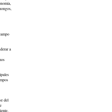
onomía,
 hongos,
 campo
iderar a
mos
ipales
ampos
ve del
e
iente.