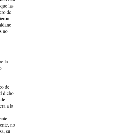
 que las
ero de
ieron
Haldane
s no
re la
o
co de
ad dicho
 de
era a la
ente
ente, no
za, su