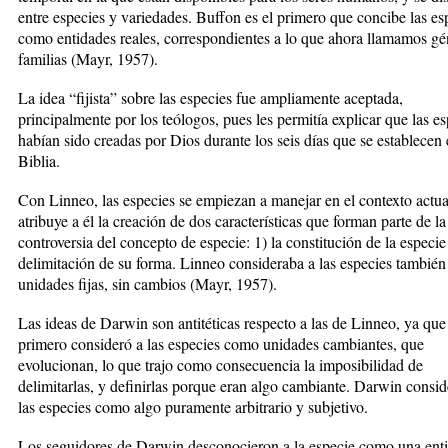
entre especies y variedades. Buffon es el primero que concibe las es
como entidades reales, correspondientes a lo que ahora llamamos gé
familias (Mayr, 1957).
La idea “fijista” sobre las especies fue ampliamente aceptada,
principalmente por los teólogos, pues les permitía explicar que las e
habían sido creadas por Dios durante los seis días que se establecen 
Biblia.
Con Linneo, las especies se empiezan a manejar en el contexto actual
atribuye a él la creación de dos características que forman parte de la
controversia del concepto de especie: 1) la constitución de la especie 
delimitación de su forma. Linneo consideraba a las especies tambié
unidades fijas, sin cambios (Mayr, 1957).
Las ideas de Darwin son antitéticas respecto a las de Linneo, ya que
primero consideró a las especies como unidades cambiantes, que
evolucionan, lo que trajo como consecuencia la imposibilidad de
delimitarlas, y definirlas porque eran algo cambiante. Darwin consid
las especies como algo puramente arbitrario y subjetivo.
Los seguidores de Darwin desconocieron a la especie como una enti