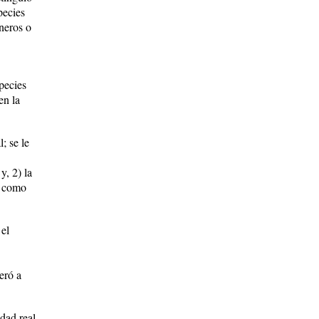
pecies
neros o
species
en la
; se le
y, 2) la
n como
 el
eró a
dad real