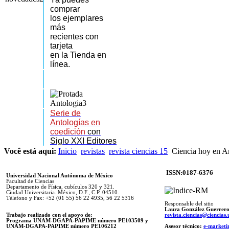
comprar
los
ejemplares
más
recientes
con
tarjeta
en la Tienda en
línea.
Serie de
Antologías en
coedición
con
Siglo XXI Editores
Você está aqui:
Inicio
revistas
revista ciencias 15
Ciencia hoy en A
ISSN:0187-6376
Universidad Nacional Autónoma de México
Facultad de Ciencias
Departamento de Física, cubículos 320 y 321.
Ciudad Universitaria. México, D.F., C.P. 04510.
Télefono y Fax: +52 (01 55) 56 22 4935, 56 22 5316
Responsable del sitio
Laura González Guerrer
Trabajo realizado con el apoyo de:
revista.ciencias@ciencia
Programa UNAM-DGAPA-PAPIME número PE103509 y
UNAM-DGAPA-PAPIME
número PE106212
Asesor técnico:
e-marketi