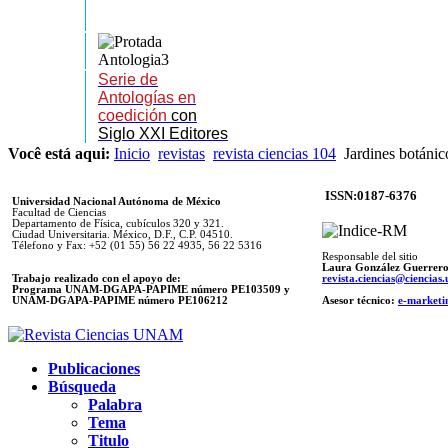
Serie de
Antologías en
coedición
con
Siglo XXI Editores
Você está aqui:
Inicio
revistas
revista ciencias 104
Jardines botánic
ISSN:0187-6376
Universidad Nacional Autónoma de México
Facultad de Ciencias
Departamento de Física, cubículos 320 y 321.
Ciudad Universitaria. México, D.F., C.P. 04510.
Télefono y Fax: +52 (01 55) 56 22 4935, 56 22 5316
Responsable del sitio
Laura González Guerrer
Trabajo realizado con el apoyo de:
revista.ciencias@ciencia
Programa UNAM-DGAPA-PAPIME número PE103509 y
UNAM-DGAPA-PAPIME
número PE106212
Asesor técnico:
e-marketi
Publicaciones
Búsqueda
Palabra
Tema
Titulo