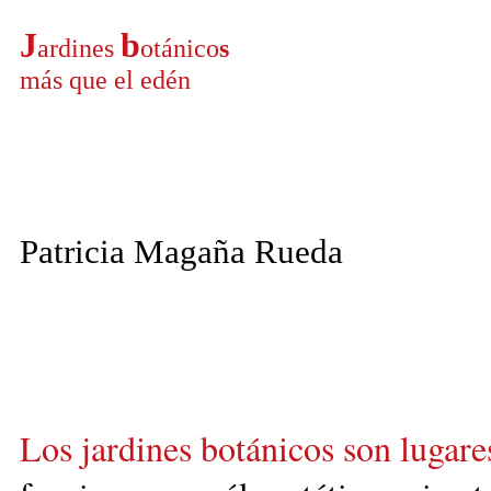
J
b
ardines
otánico
s
más que el edén
Patricia Magaña Rueda
Los jardines botánicos son lugar