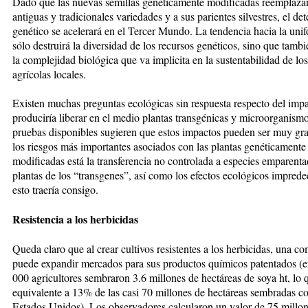
Dado que las nuevas semillas ge­né­ti­camente modificadas reemplazan
antiguas y tradicionales variedades y a sus parientes silvestres, el de­te­
genético se acelerará en el Ter­cer Mun­do. La tendencia ha­cia la uni­f
sólo destruirá la di­ver­­si­dad de los recursos genéticos, si­no que tamb
la complejidad bio­ló­gica que va implicita en la sus­ten­ta­bi­lidad de lo
agríco­las locales.
Existen muchas preguntas ecoló­gi­cas sin respuesta respecto del im­­pa
produciría liberar en el me­­­dio plantas transgénicas y mi­cro­or­ga­nis­m
pruebas disponibles su­gie­ren que es­tos impactos pueden ser muy gr
los riesgos más im­portantes aso­cia­dos con las plantas ge­néticamente
modificadas está la trans­ferencia no con­trolada a especies emparenta
plantas de los “transgenes”, así como los efec­tos eco­lógicos imprede
esto traería consigo.
Resistencia a los herbicidas
Queda claro que al crear cultivos re­sis­tentes a los herbicidas, una com
puede expandir mercados para sus productos químicos patentados (
000 agricultores sembraron 3.6 millones de hectáreas de soya ht, lo 
equivalente a 13% de las casi 70 millones de hectáreas sembradas co
Estados Unidos). Los ob­serva­­do­res calcularon un valor de 75 mi­llo­