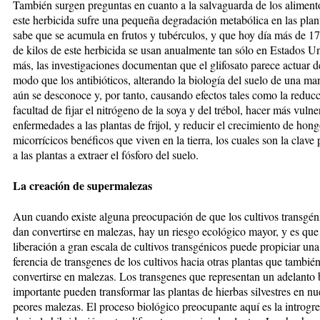
También surgen preguntas en cuan­to a la salvaguarda de los aliment
este herbicida sufre una pequeña degradación metabólica en las plan­
sabe que se acumula en frutos y tubérculos, y que hoy día más de 17
de kilos de este herbicida se usan anualmente tan sólo en Estados U
más, las investigaciones do­cu­mentan que el glifosato parece ac­tuar 
modo que los anti­bió­ti­cos, alterando la biología del sue­lo de una m
aún se descono­ce y, por tan­to, causando efectos tales como la re­duc
facultad de fijar el nitrógeno de la soya y del trébol, hacer más vul­ne
en­fer­me­da­des a las plan­tas de frijol, y reducir el cre­cimiento de hon
micorrícicos be­néficos que vi­ven en la tierra, los cua­les son la clave 
a las plantas a extraer el fós­foro del suelo.
La creación de supermalezas
Aun cuando existe alguna preocupación de que los cultivos transgén
dan convertirse en malezas, hay un riesgo ecológico mayor, y es que
liberación a gran escala de cultivos trans­génicos puede propiciar una
ferencia de transgenes de los cultivos hacia otras plantas que también
convertirse en malezas. Los trans­genes que representan un adelanto b
importante pueden trans­for­mar las plantas de hierbas silvestres en n
peores malezas. El pro­ce­so biológico preocupante aquí es la in­trogre