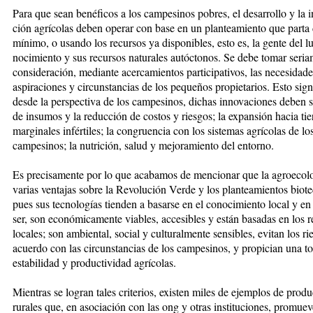
Para que sean benéficos a los cam­pe­si­nos pobres, el desarrollo y la in­
ción agrícolas deben operar con base en un planteamiento que par­ta 
mínimo, o usando los recursos ya disponibles, esto es, la gente del lu­
no­ci­miento y sus recursos natura­les autóctonos. Se debe tomar se­ria
consideración, me­dian­te acer­ca­mien­tos participativos, las ne­ce­si­da­de
aspiraciones y circunstancias de los pequeños propietarios. Esto sign
desde la perspectiva de los campesinos, dichas innovaciones deben s
de insumos y la re­ducción de costos y ries­gos; la ex­pan­sión hacia tie
marginales infértiles; la congruencia con los sistemas agrícolas de lo
campesinos; la nutrición, salud y mejoramiento del entorno.
Es precisamente por lo que acaba­mos de mencionar que la agro­eco­lo
varias ventajas sobre la Re­vo­lu­ción Verde y los plantea­mien­tos bio­­t
pues sus tecnologías tien­­den a basarse en el conocimiento lo­cal y e
ser, son económicamente viables, accesibles y están ba­sa­das en los 
locales; son am­bien­tal, social y culturalmente sensibles, evi­tan los r
acuerdo con las cir­cuns­tancias de los campesinos, y pro­pician una to
estabilidad y productividad agrícolas.
Mien­tras se logran tales criterios, existen miles de ejemplos de produc
rurales que, en asociación con las ong y otras instituciones, pro­mue­v