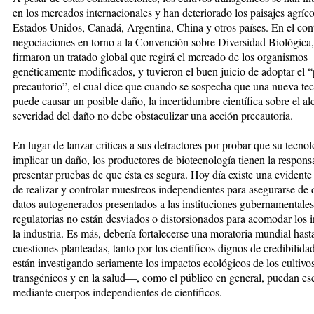
en los mercados internacio­­na­les y han deteriorado los paisajes agríco
Estados Unidos, Canadá, Argentina, China y otros países. En el cont
negociaciones en torno a la Convención sobre Diversidad Bio­lógica,
firmaron un tra­ta­do glo­bal que regirá el mercado de los organismos
genéticamente mo­di­fi­cados, y tuvieron el buen juicio de adoptar el “
precautorio”, el cual dice que cuando se sospe­cha que una nueva te
puede causar un posible daño, la incertidum­bre cientí­fica sobre el al
se­­ve­ridad del daño no debe obstaculizar una acción precautoria.
En lugar de lan­zar críticas a sus de­­tractores por probar que su tecno­
implicar un daño, los pro­­duc­tores de biotecnología tienen la res­pon
presentar pruebas de que ésta es segura. Hoy día existe una evidente
de realizar y controlar muestreos independientes para asegurarse de 
datos autogene­rados presentados a las instituciones gubernamentales
regulatorias no están desviados o distor­sio­nados para aco­mo­dar los 
la industria. Es más, debería forta­le­cer­se una moratoria mundial hast
cuestio­nes planteadas, tanto por los científicos dignos de credibili­
están investigando seria­men­te los impactos ecológicos de los cultivo
transgénicos y en la salud—, como el público en ge­neral, puedan escl
mediante cuer­pos indepen­dien­tes de científicos.