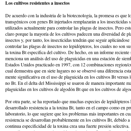
Los cultivos resistentes a insectos
De acuerdo con la industria de la bio­tec­nología, la promesa es que los
transgénicos con genes Bt injer­ta­dos remplazarán a los insecticidas s
utilizados actualmente para con­trolar las plagas de insectos. Pero es­
claro porque la mayoría de los cultivos padecen una diver­si­dad de p
insectos y, por tan­to, los insecticidas tendrán que seguir aplicándose
controlar las plagas de insectos no lepidópteros, los cuales no son su
la toxina Bt especí­fi­ca del cultivo. De hecho, en un in­for­me reciente 
menciona un aná­lisis del uso de plaguicidas en una es­ta­ción de siem
Estados Unidos prac­ticado en 1997, con 12 combina­cio­nes region/cul
cual de­mues­tra que en siete lugares no se observó una diferencia estadí
mente sig­ni­fi­cati­va en el uso de pla­guicida en los cul­ti­­vos Bt versus l
no Bt. En el delta del Mississippi se usaron de ma­nera impor­tan­te m
plaguicidas en los cultivos de algodón Bt que en los cultivos de algo
Por otra parte, se ha reportado que muchas especies de lepidópteros
desarrollado resistencia a la toxina Bt, tan­to en el campo como en p
laboratorio, lo que sugiere que los pro­blemas más importantes en cu
resistencia se de­sarrollan probablemente en los cultivos Bt, debido a
continua especificidad de la to­xina crea una fuerte presión se­lecti­va