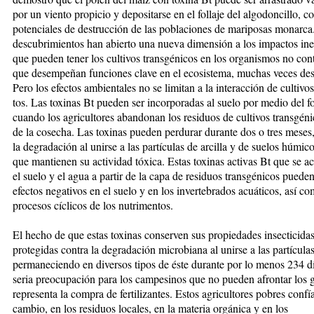
por un viento propicio y depositarse en el follaje del algodoncillo, c
potencia­les de destrucción de las poblaciones de mariposas monarca
descubri­mientos han abierto una nueva dimen­sión a los impactos in
que pue­den tener los cul­tivos transgénicos en los organismos no co
que desempeñan funciones clave en el ecosistema, muchas veces des­co
Pero los efectos ambientales no se limitan a la interacción de cul­tivo
tos. Las toxinas Bt pue­den ser incor­po­radas al suelo por medio del fo
cuando los agriculto­res abandonan los residuos de culti­vos transgén
de la cosecha. Las toxinas pueden per­du­rar durante dos o tres meses,
la degra­da­ción al unirse a las partículas de ar­cilla y de suelos húmico
que mantienen su actividad tóxica. Estas to­xinas activas Bt que se a
el suelo y el agua a partir de la capa de residuos transgénicos puede
efectos negativos en el sue­lo y en los invertebrados acuáticos, así co
procesos cíclicos de los nutrimentos.
El hecho de que estas toxinas con­serven sus pro­piedades insecticidas
pro­tegidas contra la degradación mi­cro­biana al unirse a las partícu­las
permaneciendo en diver­sos tipos de éste durante por lo me­nos 234 d
seria preocupación pa­ra los campesinos que no pueden afrontar los 
representa la compra de fertilizan­tes. Estos agricul­tores pobres confí
cambio, en los re­si­duos locales, en la materia orgánica y en los