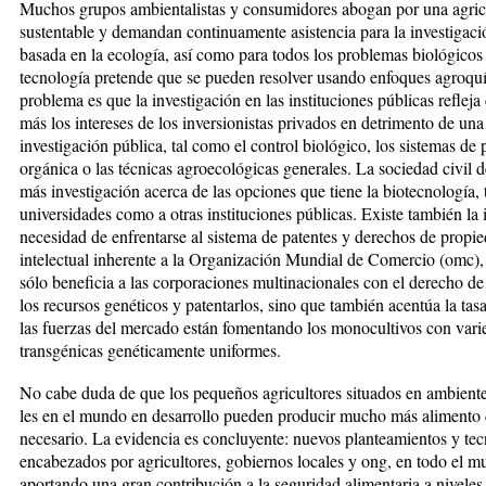
Muchos grupos ambientalistas y con­sumidores abogan por una agri­cu
sustentable y demandan con­­ti­nua­men­te asistencia para la in­vesti­ga­c
basada en la eco­lo­gía, así como para todos los problemas bio­ló­gicos
tecnología pretende que se pue­den resolver usando enfoques agro­quí­­
problema es que la in­vestigación en las instituciones públicas re­fle­ja
más los intereses de los inversionistas privados en de­trimento de un
investigación pública, tal co­mo el control bio­ló­­gico, los sistemas d
or­gá­nica o las técnicas agroecológicas generales. La sociedad civil d
más in­vestigación acerca de las op­cio­nes que tiene la biotecnología, t
universidades como a otras instituciones públicas. Existe tam­bién la 
necesidad de en­fren­tarse al sistema de patentes y derechos de pro­pi
intelectual inherente a la Orga­nización Mundial de Comercio (omc), 
sólo beneficia a las corpo­ra­ciones multinacionales con el dere­cho de
los recursos genéticos y patentarlos, sino que también acentúa la tasa
las fuerzas del mer­cado están fomentando los mo­no­cul­ti­vos con var
transgénicas genética­men­te uniformes.
No cabe duda de que los pequeños agricultores situados en ambientes 
les en el mundo en desarrollo pueden producir mucho más alimento 
necesario. La evidencia es concluyente: nuevos planteamientos y tec
encabezados por agricultores, gobiernos locales y ong, en todo el m
aportando una gran con­tribución a la seguridad ali­men­ta­­ria a nivele