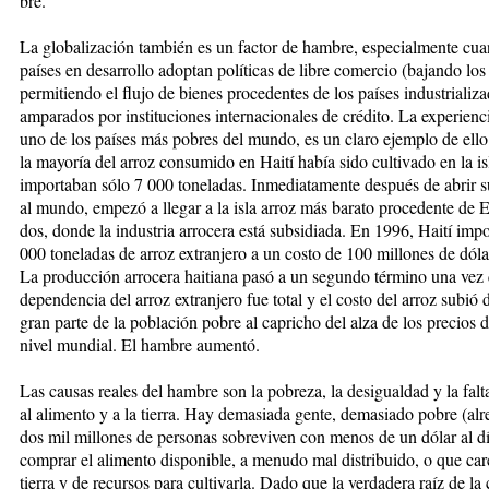
bre.
La globalización también es un fac­tor de hambre, especial­­men­te cua
países en desarrollo adop­tan po­lí­ti­cas de libre comercio (ba­­jan­do los
permitiendo el flu­jo de bie­nes procedentes de los países in­dus­tria­liz
amparados por insti­tu­cio­nes internacionales de crédito. La experienc
uno de los paí­ses más pobres del mundo, es un claro ejem­­plo de ell
la mayoría del arroz consumido en Haití había si­do cultivado en la is
importaban sólo 7 000 toneladas. Inmediata­­men­te después de abrir
al mun­do, empezó a llegar a la isla arroz más barato procedente de 
dos, donde la industria arrocera está sub­si­diada. En 1996, Haití im
000 toneladas de arroz extranjero a un cos­to de 100 millones de dóla
La producción arrocera hai­tia­na pasó a un segundo término una vez 
dependencia del arroz extranjero fue total y el costo del arroz subió
gran parte de la población pobre al ca­pricho del alza de los precios d
nivel mundial. El ham­bre aumentó.
Las causas reales del hambre son la pobreza, la desigualdad y la falt
al alimento y a la tierra. Hay de­masiada gente, demasiado pobre (al­
dos mil millones de per­­so­nas sobreviven con menos de un dó­lar al d
comprar el alimento dis­ponible, a menudo mal distribuido, o que ca
tierra y de recursos pa­ra cultivarla. Dado que la verdadera raíz de la