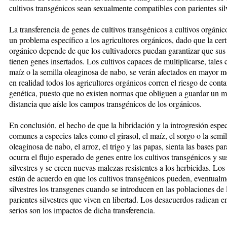
cultivos transgénicos sean sexualmente compatibles con pa­rientes silv
La transferencia de genes de cul­ti­­vos transgénicos a cultivos orgánic
un problema específico a los agricultores orgánicos, dado que la cer­­t
orgánico depende de que los cultivadores puedan garantizar que sus 
tienen genes in­ser­ta­dos. Los cultivos capaces de mul­ti­pli­car­se, tales
maíz o la se­milla oleaginosa de nabo, se verán afec­ta­dos en mayor 
en realidad to­dos los agricultores orgánicos corren el riesgo de con
genética, puesto que no existen normas que obli­­guen a guardar un 
distancia que aísle los campos transgénicos de los orgánicos.
En conclusión, el hecho de que la hi­bridación y la introgresión especí
comunes a especies tales co­mo el girasol, el maíz, el sorgo o la se­mil
oleaginosa de nabo, el arroz, el tri­go y las papas, sienta las bases pa­
ocurra el flujo esperado de genes entre los cultivos transgénicos y sus
silvestres y se creen nuevas malezas resistentes a los herbicidas. Los ci
están de acuer­do en que los cul­ti­vos transgénicos pueden, even­tual­m
silves­tres los trans­genes cuando se introdu­cen en las po­bla­cio­nes de 
parientes silvestres que vi­ven en libertad. Los desacuerdos radican e
serios son los impactos de dicha trans­ferencia.