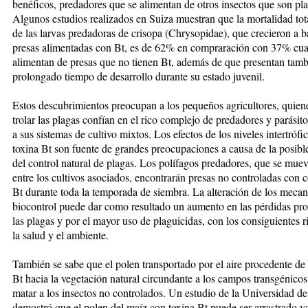
benéficos, predadores que se ali­men­tan de otros insectos que son pl
Algunos estudios realizados en Sui­za muestran que la mortalidad tota
de las larvas predadoras de crisopa (Chrysopidae), que cre­cieron a b
presas alimentadas con Bt, es de 62% en compraración con 37% cu
alimentan de pre­­sas que no tienen Bt, además de que presentan tam
prolongado tiem­po de desarrollo durante su estado juvenil.
Estos descubrimientos preocupan a los pequeños agricultores, quiene
trolar las plagas confían en el rico complejo de predadores y pará­sit
a sus sistemas de culti­vo mix­tos. Los efectos de los niveles in­tertrófi
toxina Bt son fuente de grandes preocupaciones a causa de la posible
del control na­tural de plagas. Los polífagos preda­do­­res, que se mue
entre los cul­tivos asociados, encontrarán presas no controladas con 
Bt du­­ran­te toda la temporada de siembra. La alteración de los meca
bio­control puede dar como resultado un aumento en las pérdidas pr
las plagas y por el mayor uso de plaguicidas, con los consiguientes r
la salud y el ambiente.
También se sabe que el polen trans­por­ta­do por el aire procedente de 
Bt hacia la vegetación natural circundante a los campos transgénico
matar a los insectos no controlados. Un estudio de la Universidad de
de­mos­tró que el polen del maíz con to­xi­na Bt puede ser arrastrado v