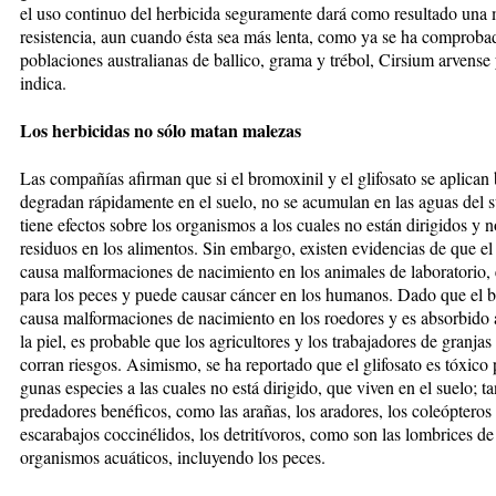
el uso continuo del herbicida seguramente dará co­mo resultado una
resistencia, aun cuando ésta sea más lenta, co­­mo ya se ha comproba
po­bla­ciones australianas de ballico, grama y trébol, Cirsium arvense 
indica.
Los herbicidas no sólo matan malezas
Las compañías afirman que si el bro­mo­xi­nil y el glifosato se aplican 
degradan rápidamente en el suelo, no se acumulan en las aguas del su
tiene efectos sobre los or­ga­nis­mos a los cuales no están diri­gi­dos y 
residuos en los ali­men­tos. Sin embargo, existen eviden­cias de que e
causa malforma­cio­nes de nacimiento en los animales de laboratorio, 
para los pe­ces y puede causar cáncer en los hu­ma­nos. Dado que el 
causa mal­for­maciones de nacimiento en los roedores y es absorbido 
la piel, es probable que los agricultores y los trabajadores de granja
corran riesgos. Asimismo, se ha re­­por­­tado que el glifosato es tóxico 
gunas especies a las cuales no está di­rigido, que viven en el suelo; ta
predadores benéficos, como las ara­ñas, los aradores, los coleópteros 
escarabajos coccinélidos, los detri­tívoros, como son las lombrices de 
organismos acuáticos, in­clu­yendo los peces.