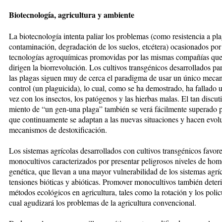
Biotecnología, agricultura y ambiente
La biotecnología intenta paliar los pro­­blemas (como resistencia a pla­gu
contaminación, degradación de los suelos, etcétera) ocasionados por a
tecnologías agroquí­mi­cas pro­movidas por las mismas com­pa­ñías qu
dirigen la bio­­rre­volu­ción. Los cultivos transgénicos desa­rro­llados pa
las plagas si­guen muy de cerca el paradigma de usar un único meca
con­trol (un pla­­gui­cida), lo cual, como se ha de­mos­tra­do, ha fallado 
vez con los insectos, los patógenos y las hier­bas malas. El tan discuti
mien­to de “un gen-una plaga” tam­bién se verá fá­cil­men­te superado 
que con­ti­nua­men­te se adap­tan a las nuevas situaciones y hacen evo­lu
mecanismos de destoxificación.
Los sistemas agrícolas desarrollados con cultivos transgénicos favore­c
monocultivos caracterizados por presentar peligrosos niveles de ho­
genética, que llevan a una mayor vulnerabilidad de los sistemas agríc
tensiones bió­ticas y abió­ti­cas. Promover monoculti­vos también de­ter
métodos ecológicos en agricultura, tales como la ro­­tación y los policu
cual agu­di­zará los problemas de la agricultura convencional.