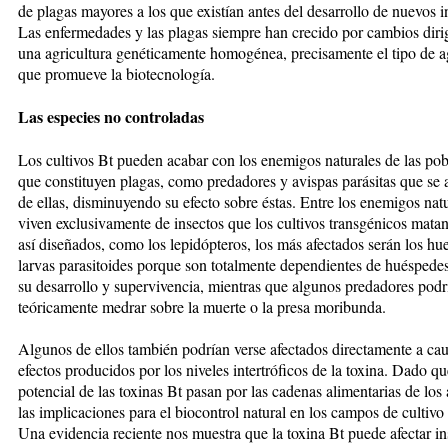
de plagas mayores a los que existían antes del desa­rro­llo de nuevos i
Las en­fer­me­da­des y las plagas siempre han cre­ci­do por cambios dir
una agri­cultura genéticamente homogénea, precisamente el tipo de a
que promueve la biotecnología.
Las especies no controladas
Los culti­vos Bt pueden acabar con los ene­migos naturales de las po
que constituyen plagas, como preda­do­res y avispas parásitas que se a
de ellas, disminuyendo su efec­to sobre éstas. En­tre los enemigos nat
viven exclusivamente de insectos que los cul­tivos transgéni­cos matan
así diseñados, co­mo los lepidópteros, los más afectados serán los hu
larvas parasitoides porque son totalmente depen­dien­tes de huéspede
su de­sarrollo y supervivencia, mien­tras que algunos predadores podr
teóricamente medrar sobre la muerte o la pre­sa moribunda.
Algunos de ellos también podrían verse afectados directamente a cau
efectos producidos por los nive­les intertróficos de la toxina. Da­do qu
potencial de las toxinas Bt pasan por las cadenas ali­mentarias de los
las implicaciones para el biocontrol natural en los campos de cul­ti­vo 
Una evidencia reciente nos muestra que la toxina Bt puede afec­tar in