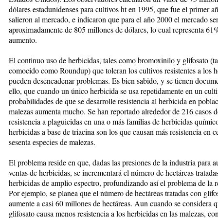
dólares estadunidenses para cultivos ht en 1995, que fue el pri­mer a
salieron al mercado, e indica­ron que para el año 2000 el mer­­cado se
aproximadamente de 805 millones de dólares, lo cual represen­ta 61
aumento.
El continuo uso de herbicidas, tales como bromoxinilo y glifosato (ta
comocido como Roundup) que to­leran los cultivos resistentes a los he
pueden desencadenar pro­­blemas. Es bien sabido, y se tienen do­cum
ello, que cuando un úni­co herbicida se usa repetidamente en un culti
probabilidades de que se desarrolle resistencia al her­bicida en pobla
malezas aumenta mucho. Se han reportado al­re­de­dor de 216 casos d
resistencia a plaguicidas en una o más familias de herbicidas químic
herbicidas a base de triacina son los que cau­san más resistencia en c
sesenta especies de malezas.
El problema reside en que, dadas las presiones de la industria para a
ventas de herbicidas, se in­crementará el número de hectáreas tratada
herbicidas de amplio espectro, pro­fundizando así el problema de la re
Por ejemplo, se planea que el número de hectáreas tratadas con glifo­s
aumente a casi 60 millones de hectáreas. Aun cuando se considera q
glifosato causa me­nos resistencia a los herbicidas en las malezas, co