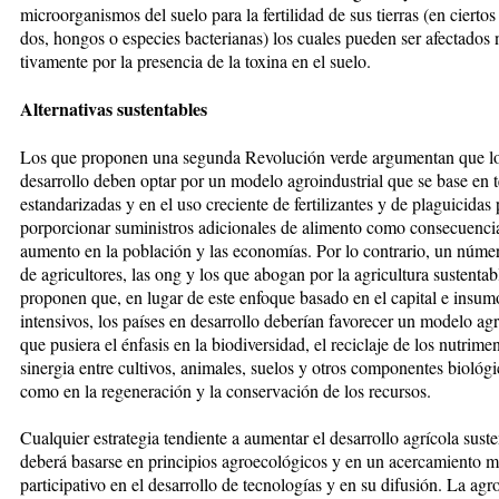
microorganismos del suelo para la fertilidad de sus tierras (en cier­tos 
dos, hongos o especies bac­terianas) los cuales pueden ser afec­tados
tivamente por la presencia de la toxina en el suelo.
Alternativas sustentables
Los que proponen una segunda Revo­lución verde argumentan que los 
desarrollo deben optar por un modelo agroindustrial que se base en 
estandarizadas y en el uso creciente de fertilizantes y de plagui­ci­das
porporcionar suministros adi­cionales de alimento como conse­cuen­ci
aumento en la población y las economías. Por lo contrario, un nú­me
de agricultores, las ong y los que abogan por la agricul­tu­ra sus­tentab
proponen que, en lugar de es­te enfoque basado en el capital e insum
intensivos, los países en desa­rrollo deberían favorecer un modelo a
que pusiera el énfasis en la biodiversidad, el reciclaje de los nutrimen
sinergia entre cultivos, animales, suelos y otros componentes biológi
como en la re­ge­neración y la conservación de los recursos.
Cualquier estrategia tendiente a aumentar el desarrollo agrícola sus­te
deberá basarse en principios agroecológicos y en un acercamiento m
participativo en el desarro­llo de tecnologías y en su difusión. La agro