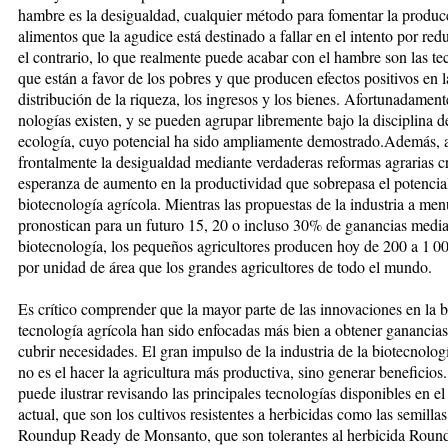
hambre es la desi­gual­dad, cualquier método para fo­men­tar la produ
alimentos que la agu­dice está destinado a fallar en el in­ten­to por red
el con­trario, lo que realmente pue­de acabar con el hambre son las tec
que están a favor de los pobres y que produ­cen efectos positivos en l
distribución de la riqueza, los in­gre­sos y los bienes. Afortunadamente
no­logías existen, y se pueden agrupar li­bre­men­te bajo la disciplina d
eco­logía, cuyo potencial ha sido ampliamente demostrado.Además, 
frontalmente la des­igualdad mediante verdaderas reformas agrarias cr
esperanza de au­men­to en la productividad que sobrepasa el potencial
biotecnología agrícola. Mientras las propuestas de la industria a me
pronostican para un futuro 15, 20 o incluso 30% de ganancias media
biotecnología, los pequeños agricultores producen hoy de 200 a 1 
por unidad de área que los gran­des agricultores de todo el mundo.
Es crítico comprender que la mayor parte de las innovaciones en la b
tecnología agrícola han sido enfo­ca­das más bien a obtener ganancia
cubrir necesidades. El gran im­pul­so de la industria de la biotecnología
no es el hacer la agricultura más pro­­duc­tiva, sino generar be­­ne­fi­cios
puede ilustrar revi­san­do las principales tecnologías dis­po­­ni­bles en 
actual, que son los cul­tivos resistentes a her­bi­ci­das como las semilla
Round­up Ready de Monsanto, que son tolerantes al her­bi­­ci­da Rou