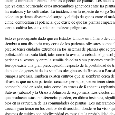
decir, la hibrida­ción en­tre diferentes especies de plan­tas. Los hecho
que ya es­tán ocu­rriendo estos intercambios gené­ti­cos entre las planta
las ma­­le­zas y las cultivadas. La inci­den­cia en la especie de sorgo 
color, un pariente silvestre del sorgo, y el flujo de genes entre el maíz
cintle, demuestran el potencial que existe de que las plantas empa­­ren­
ciertos cultivo los con­vier­tan en ma­le­zas peligrosas.
Esto es preocupante dado que en Estados Unidos un nú­mero de cult
siembra a una distancia muy cor­ta de los parientes silvestres com­pa­ti
preciso tener cuidados ex­­tre­mos en los sistemas de plantas que se pr
polinización cruzada fá­cil, tales como la avena, la cebada, el gi­rasol 
parientes silvestres, y en­tre la semilla de colza y sus parientes cru­cíf
Europa existe una gran preocupación respecto de la posibilidad de tr
de polen de genes ht de las semillas oleaginosas de Bras­sica a Brass
Sinapsis ar­vensis. También existen cultivos que se siembran cerca de
silvestres que no son parientes cercanos pe­ro que pueden tener ciert
com­pa­ti­bi­li­dad cruzada, tales como las cruzas de Raphanus raphani
Sativus (rábano) y la Grass x John­son de sorgo maíz. Los efectos en
que producen estas transferencias pue­den, en última instancia, signif
bios en la estructura de las co­mu­nidades de plantas. Los intercambi
causan gran temor en los cen­tros de diversidad, donde se ha vis­to qu
sistemas de cultivo con bio­diversidad es muy alta la probabilidad de 