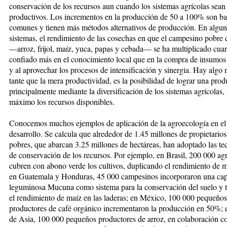
conservación de los re­­cur­sos aun cuando los sistemas agríco­las sea
productivos. Los incremen­tos en la producción de 50 a 100% son ba
comunes y tienen más mé­to­dos alternativos de producción. En al­gun
sistemas, el ren­di­­mien­to de las cosechas en que el cam­pesino pobre
—arroz, frijol, maíz, yuca, papas y cebada— se ha multiplicado cua
confiado más en el conocimiento local que en la compra de insumos
y al aprovechar los procesos de inten­si­ficación y sinergia. Hay algo 
tante que la mera pro­duc­ti­vidad, es la posibilidad de lograr una prod
principalmente mediante la diversificación de los sistemas agrí­co­las,
máximo los recursos dis­po­nibles.
Conocemos muchos ejemplos de apli­cación de la agroecología en el
desarrollo. Se calcu­la que al­rededor de 1.45 millones de pro­­pie­ta­rios
pobres, que abar­can 3.25 millones de hectáreas, han adop­tado las te
de conserva­ción de los recursos. Por ejem­plo, en Bra­sil, 200 000 agr
cubren con abono verde los cultivos, du­pli­can­do el rendimien­to de ma
en Guatemala y Hon­duras, 45 000 cam­pesinos incor­po­raron una ca­p
leguminosa Mu­cuna como sistema para la conser­va­ción del suelo y t
el ren­di­miento de maíz en las laderas; en Mé­xico, 100 000 pequeños
productores de café orgá­ni­co incrementaron la pro­duc­ción en 50%; e
de Asia, 100 000 pequeños productores de arroz, en colaboración co