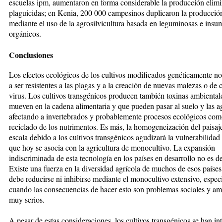
escuelas ipm, aumentaron en forma consi­de­rable la producción elim
pla­gui­ci­das; en Kenia, 200 000 campe­sinos du­­plicaron la producci
me­­­dian­te el uso de la agrosilvicultura ba­sada en leguminosas e ins
orgánicos.
Conclusiones
Los efectos ecológicos de los cultivos mo­dificados genéticamente no s
a ser resistentes a las plagas y a la crea­ción de nuevas malezas o de 
virus. Los cultivos transgéni­cos producen también toxinas am­bien­tal
mueven en la cadena ali­­mentaria y que pueden pasar al suelo y las a
afectando a invertebrados y probablemente procesos eco­ló­gicos com
reciclado de los nutrimentos. Es más, la homogeneización del paisaj
escala debido a los cultivos transgénicos agudizará la vul­­nerabilidad
que hoy se asocia con la agricultura de monocultivo. La expansión
indiscriminada de esta tecnología en los países en desarrollo no es d
Existe una fuerza en la diversidad agrícola de muchos de esos paíse
debe reducirse ni inhi­­birse mediante el monocultivo ex­ten­sivo, es­pe
cuando las con­se­cuen­cias de hacer esto son problemas so­cia­les y a
muy serios.
A pesar de estas consideraciones, los cultivos transgénicos se han intr