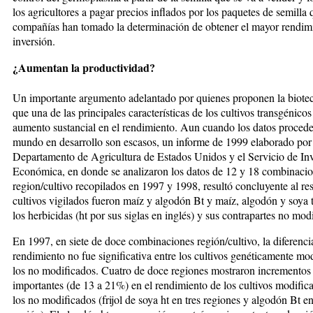
los agri­­cul­to­res a pagar precios in­flados por los paque­tes de semilla 
com­pa­ñías han tomado la determinación de obtener el mayor ren­dim
inversión.
¿Aumentan la productividad?
Un importante argumento adelantado por quienes proponen la biotecn
que una de las principales ca­­­rac­terísticas de los cultivos trans­gé­ni­cos
aumento sustancial en el ren­di­mien­to. Aun cuan­do los da­tos pro­ce­de
mundo en desa­rro­llo son escasos, un informe de 1999 elaborado por
Departamento de Agri­cul­­tu­ra de Estados Unidos y el Ser­vi­cio de In­
Económica, en donde se ana­lizaron los datos de 12 y 18 com­bi­na­ci
region/cultivo recopilados en 1997 y 1998, resultó con­clu­yen­te al r
cultivos vigilados fue­ron maíz y algodón Bt y maíz, al­go­dón y so­ya to
los herbicidas (ht por sus si­glas en inglés) y sus con­tra­par­tes no mod
En 1997, en siete de doce combi­na­ciones región/cultivo, la diferenci
rendimiento no fue significativa en­tre los cultivos genéticamente mo
los no modificados. Cuatro de doce regiones mos­tra­ron incre­mentos
importantes (de 13 a 21%) en el rendimiento de los cul­tivos modific
los no modificados (fri­jol de soya ht en tres regiones y al­go­dón Bt e