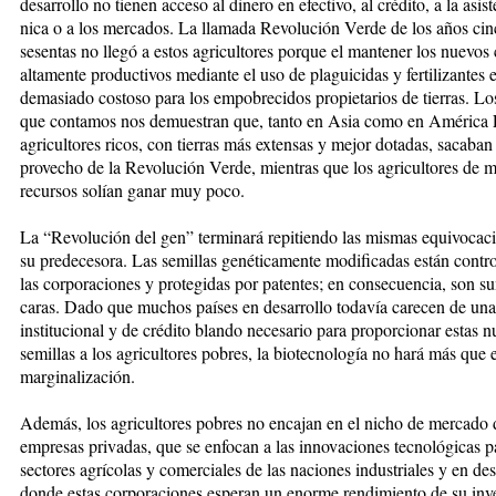
desarrollo no tienen acceso al di­ne­ro en efectivo, al crédito, a la asis­t
nica o a los mercados. La lla­ma­da Re­volución Verde de los años cin­
sesentas no llegó a estos agricul­tores porque el mantener los nuevos 
alta­men­te pro­duc­tivos me­diante el uso de plaguicidas y fertili­zan­tes 
demasiado costoso para los empobrecidos propietarios de tierras. Lo
que contamos nos demuestran que, tanto en Asia co­mo en América L
agricultores ricos, con tierras más extensas y me­jor dotadas, sacaba
provecho de la Revolución Verde, mientras que los agri­cultores de 
recursos so­lían ganar muy poco.
La “Revolución del gen” terminará repitiendo las mis­mas equivocac
su pre­de­ce­so­ra. Las semillas ge­né­tica­mente mo­dificadas están con­tro­
las corporaciones y prote­gi­das por patentes; en consecuencia, son s
caras. Dado que muchos paí­ses en de­sarrollo todavía carecen de una
institucional y de cré­di­to blan­do necesario para proporcionar estas n
semillas a los agricultores pobres, la biotecnología no hará más que e
marginalización.
Además, los agricultores pobres no encajan en el nicho de mercado 
empresas privadas, que se enfocan a las innovaciones tecnológicas p
sectores agrícolas y comerciales de las naciones industriales y en desa­
donde estas corporaciones esperan un enorme rendimiento de su inv