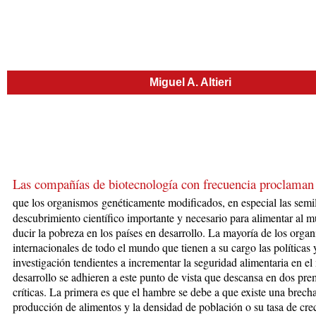
Miguel A. Altieri
Las compañías de biotecnología con fre­cuencia proclaman
que los orga­nis­
mos
genéticamente modificados, en es­pecial las semi
des­cu­bri­miento científico importante y ne­ce­sa­rio para alimentar al 
du­cir la pobreza en los países en desarrollo. La mayoría de los organ
interna­cionales de todo el mundo que tienen a su cargo las políticas 
investigación tendientes a incrementar la seguridad alimentaria en e
desarrollo se adhieren a es­te punto de vista que descansa en dos pre
críticas. La primera es que el hambre se debe a
que existe una bre­ch
producción de ali­men­tos y la densidad de población o su ta­sa de cre