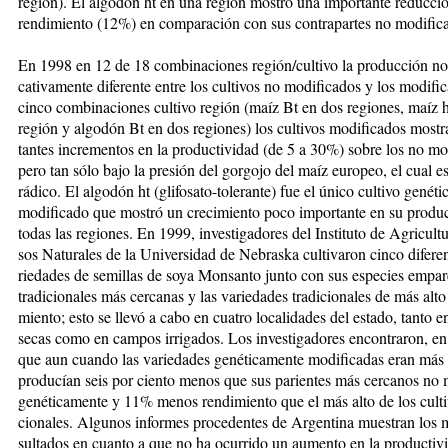
región). El algodón ht en una región mostró una impor­tan­te re­ducció
rendimiento (12%) en comparación con sus contrapartes no modific
En 1998 en 12 de 18 combinaciones región/cul­ti­vo la producción no fu
cativamente diferente entre los cul­ti­vos no modificados y los mo­di­fi­
cinco combina­cio­nes cul­­ti­vo región (maíz Bt en dos regiones, maíz 
región y al­go­dón Bt en dos regiones) los cultivos mo­di­fi­ca­dos most
tan­tes incre­men­tos en la produc­ti­vi­dad (de 5 a 30%) so­bre los no m
pero tan só­lo bajo la presión del gorgo­jo del maíz europeo, el cual es 
rádico. El al­go­dón ht (glifosato-tole­rante) fue el úni­co cultivo genét
mo­di­fi­cado que mostró un crecimiento poco im­por­tan­te en su pro­duc
to­das las regiones. En 1999, inves­ti­ga­do­res del Instituto de Agri­cul­tu
sos Naturales de la Uni­ver­si­dad de Ne­braska cultivaron cinco dife­ren
riedades de semillas de soya Mon­­san­to junto con sus especies em­pa­r
tradicionales más cercanas y las va­rie­dades tradicionales de más alto 
miento; esto se llevó a ca­bo en cua­tro locali­dades del estado, tanto en 
secas como en campos irri­ga­dos. Los in­vestigadores en­con­­tra­ron, en
que aun cuan­do las va­rie­da­des ge­néticamente modifi­cadas eran más 
producían seis por cien­to me­nos que sus parientes más cer­ca­nos no 
ge­né­ti­ca­­men­te y 11% menos rendimiento que el más al­to de los culti
cio­na­les. Al­gu­nos in­for­mes proce­den­tes de Ar­gen­ti­­na mues­tran lo
sul­ta­dos en cuanto a que no ha ocu­rrido un au­men­to en la producti