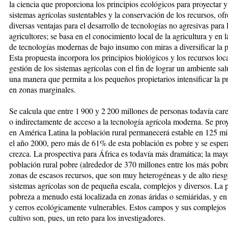
la ciencia que proporciona los principios ecológicos para proyec­tar y
sistemas agrícolas sus­tentables y la conservación de los re­cur­sos, of
diversas ventajas pa­ra el desarrollo de tecnologías no agre­sivas para 
agricultores; se ­basa en el conocimiento lo­cal de la agri­cul­tura y en 
de tecnologías mo­der­nas de bajo in­su­mo con mi­ras a diversificar la p
Esta propuesta incorpora los principios biológicos y los recursos loca
gestión de los sistemas agrícolas con el fin de lograr un ambiente sa
una manera que permita a los peque­ños propietarios intensificar la p
en zo­nas marginales.
Se calcula que entre 1 900 y 2 200 mi­llo­nes de personas todavía car
o indirectamente de acceso a la tecnología agrícola moderna. Se pro­
en América Latina la po­bla­ción rural permanecerá estable en 125 mi
el año 2000, pero más de 61% de esta población es po­bre y se esper
crezca. La pros­pec­ti­va para África es todavía más dra­mática; la may
población ru­ral pobre (alrededor de 370 millones en­tre los más pobr
zonas de escasos recursos, que son muy heterogéneas y de alto riesg
sistemas agrícolas son de pequeña escala, com­plejos y di­ver­sos. La 
pobreza a me­nudo ­está localizada en zonas áridas o se­mi­ári­das, y 
y ce­rros eco­ló­gi­camente vulnerables. Estos campos y sus complejos
cultivo son, pues, un reto para los investigadores.