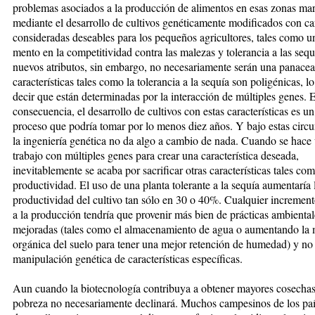
problemas asociados a la pro­duc­ción de alimentos en esas zonas mar
mediante el desarrollo de cul­tivos genéticamente modificados con car
consi­deradas de­sea­bles para los pequeños agricultores, tales como u
mento en la com­petitividad contra las ma­le­zas y tolerancia a las sequ
nuevos atributos, sin embargo, no necesaria­men­te serán una panace
ca­­racterísticas tales como la tolerancia a la sequía son poligénicas, lo
decir que están de­ter­mi­nadas por la interacción de múl­ti­ples genes. 
consecuencia, el de­sarrollo de cultivos con estas carac­terísticas es u
proceso que podría tomar por lo menos diez años. Y bajo estas cir­­cun
la ingeniería genética no da algo a cambio de nada. Cuando se hace
trabajo con múltiples ge­nes para crear una característica de­seada,
inevitablemente se acaba por sa­crificar otras características tales co­­m
productividad. El uso de una plan­­ta tolerante a la sequía aumentaría 
productividad del cultivo tan só­lo en 30 o 40%. Cualquier in­crement
a la producción tendría que provenir más bien de prácticas ambiental
mejoradas (tales como el almacenamiento de agua o aumen­tan­do la 
orgánica del suelo pa­ra tener una mejor retención de hu­me­dad) y no 
manipulación gené­tica de características específicas.
Aun cuando la biotecnología con­tri­buya a obtener mayores cosechas
pobreza no necesariamente decli­na­rá. Muchos campesinos de los pa