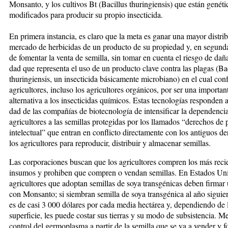
Monsanto, y los cul­tivos Bt (Bacillus thuringien­sis) que es­tán genét
modificados para producir su propio insecticida.
En primera ins­tancia, es claro que la meta es ganar una mayor distri
mercado de her­bicidas de un producto de su propiedad y, en se­gunda,
de fomentar la venta de se­mi­lla, sin tomar en cuenta el ries­go de dañar 
dad que representa el uso de un pro­­duc­to clave contra las plagas (Ba
thuringiensis, un in­secticida básicamente microbiano) en el cual con
agricultores, incluso los agricul­to­res orgánicos, por ser una importan
alternativa a los in­secticidas químicos. Estas tec­no­lo­gías responden a
dad de las compañías de biotecnología de in­ten­sificar la dependencia
agri­cul­­to­res a las semillas protegidas por los llamados “derechos de 
in­te­lectual” que entran en con­flic­to di­rec­tamente con los antiguos d
los agricultores para repro­du­cir, dis­tri­buir y almacenar semillas.
Las cor­poraciones buscan que los agricultores compren los más reci
insumos y prohiben que compren o vendan se­mi­llas. En Estados Uni
agri­cul­to­res que adoptan se­mi­llas de soya trans­génicas deben firma
con Monsanto; si siembran se­mi­lla de soya transgénica al año si­guien
es de casi 3 000 dó­la­­res por cada me­dia hectárea y, de­pen­diendo de 
superficie, les puede costar sus tierras y su modo de subsistencia. Me
control del germoplasma a partir de la semilla que se va a ven­der y fo