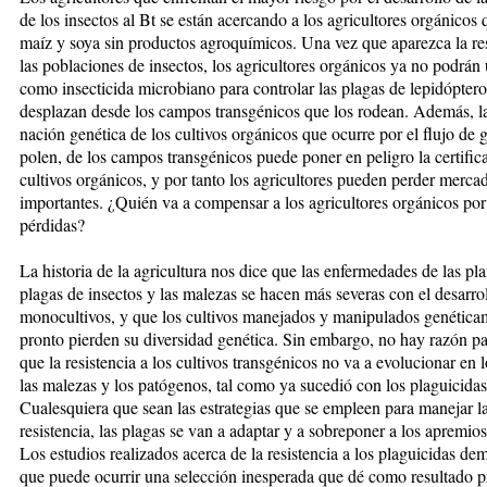
de los insectos al Bt se están acercando a los agricultores orgánicos 
maíz y soya sin pro­­­duc­tos agroquímicos. Una vez que apa­rezca la re
las pobla­cio­nes de insectos, los agricultores or­gá­ni­cos ya no podrán
como in­sec­ti­ci­da microbiano para controlar las plagas de lepidópter
desplazan desde los campos transgénicos que los rodean. Además, l
na­ción ge­nética de los cultivos orgánicos que ocurre por el flujo de 
polen, de los campos transgénicos pue­de poner en peligro la certific
cultivos orgánicos, y por tan­to los agricultores pueden perder merca
importantes. ¿Quién va a com­pensar a los agricultores orgánicos por
pérdidas?
La historia de la agricultura nos di­ce que las enfermedades de las plan­
plagas de insectos y las malezas se hacen más severas con el desa­rro­
monocultivos, y que los cul­ti­vos manejados y manipulados gené­ti­ca­
pronto pierden su diversidad ge­­né­ti­ca. Sin embargo, no hay razón pa
que la resistencia a los cul­tivos transgénicos no va a evolucionar en l
las malezas y los pa­tó­genos, tal como ya sucedió con los pla­guicidas
Cualesquiera que sean las es­tra­te­gias que se empleen para ma­ne­jar l
resistencia, las plagas se van a adaptar y a sobreponer a los apremios
Los estudios realizados acer­ca de la resistencia a los plaguicidas de
que puede ocurrir una se­lección inesperada que dé como re­sul­ta­do 