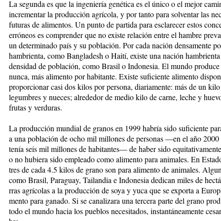
La segunda es que la ingeniería genética es el único o el mejor cami
incrementar la pro­ducción agrícola, y por tanto para solventar las ne
futuras de alimentos. Un punto de partida para es­clarecer estos conc
erróneos es comprender que no existe relación en­tre el hambre preva
un de­terminado país y su población. Por ca­da nación densamente p
ham­brien­ta, como Bangladesh o Haití, existe una nación hambrienta
densidad de población, como Brasil o Indonesia. El mundo produce
nunca, más alimento por ha­bi­tan­te. Existe suficiente alimento dis­­po­­n
proporcionar casi dos ki­los por persona, diariamente: más de un kilo
legumbres y nueces; alrededor de medio kilo de carne, leche y huevo
frutas y verduras.
La producción mundial de granos en 1999 habría sido suficiente para 
a una población de ocho mil mi­llones de personas —en el año 2000 
tenía seis mil millones de ha­bitantes— de haber sido equitativa­­men­te
o no hubiera sido em­pleado como alimento para ani­ma­les. En Estad
tres de cada 4.5 kilos de grano son para ali­men­to de ani­ma­les. Algu
co­mo Bra­sil, Pa­raguay, Tailandia e In­do­ne­sia de­di­­can miles de hect
rras agrí­co­las a la producción de soya y yu­ca que se exporta a Europa
men­to pa­ra ganado. Si se canali­za­ra una tercera par­te del grano pro­d
to­do el mundo hacia los pue­blos nece­sitados, instantáneamen­te cesa