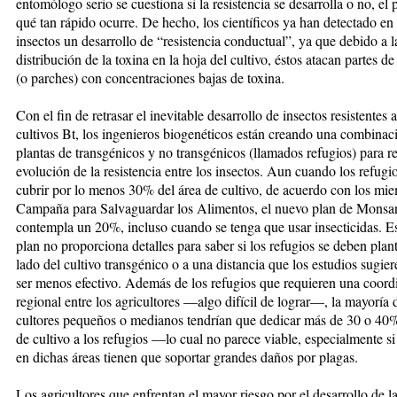
entomólogo serio se cues­tiona si la resistencia se desarrolla o no, el
qué tan rápido ocu­rre. De hecho, los científicos ya han detectado en
insectos un desarrollo de “resistencia conductual”, ya que debido a l
distribución de la toxina en la hoja del cultivo, éstos atacan partes de 
(o par­ches) con concentraciones bajas de toxina.
Con el fin de retrasar el inevitable desarrollo de insectos resistentes a
cultivos Bt, los ingenieros biogenéticos están creando una combinac
plantas de transgénicos y no trans­gé­ni­cos (llamados refugios) para re
evolución de la resistencia entre los insectos. Aun cuando los refug
cubrir por lo menos 30% del área de cul­ti­vo, de acuerdo con los mi
Campaña para Salvaguardar los Alimentos, el nuevo plan de Mon­san
contempla un 20%, incluso cuando se tenga que usar in­sec­ticidas. E
plan no propor­cio­na detalles para saber si los refugios se deben plan
lado del cultivo trans­génico o a una distancia que los estudios sugie
ser menos efectivo. Además de los re­­fu­gios que requieren una coor
regional entre los agricultores —algo difícil de lograr—, la mayoría d
cultores pequeños o medianos ten­drían que dedicar más de 30 o 40%
de cultivo a los refugios —lo cual no parece viable, especial­men­te si
en dichas áreas tienen que soportar grandes daños por plagas.
Los agricultores que enfrentan el ma­yor riesgo por el desarrollo de la r