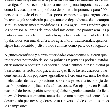
investigación. El sector pri­vado a menudo ignora importantes cul­ti­vo
como la yuca, que es un pro­duc­to de primera importancia pa­ra 500 m
personas en to­do el mun­do. Los pocos campesinos que tengan acces
biotecnología se vol­ve­rán peligrosamente depen­dien­tes de la compr
semillas ge­né­ti­camente modificadas. Estos agri­cul­to­res tendrán que 
los one­rosos acuerdos de propiedad inte­lectual, no plantar semillas 
partir de una cosecha de plantas bio­ge­né­ticamente manipuladas. Esta
tipulaciones son una afrenta a los agri­cultores tradicionales, quienes
siglos han obtenido y dis­tri­bui­do semi­llas como parte de su le­ga­do c
Algunos científicos y ciertas auto­ri­dades competentes sugieren que 
inversiones por medio de socios públicos y privados podrían ayudar 
en desarrollo a adquirir la ca­pacidad local científica e institu­cio­nal p
transformar la biotecnolo­gía, a fin de que llene las necesidades y las 
cunstancias de los pequeños agri­cul­tores. Pero una vez más, los de­r
intelectuales de las corporaciones sobre los genes y la tecnología de 
nación pueden complicar más aún las cosas. Por ejemplo, en Brasil, el 
nacional de investigación (embra­pa) debe negociar acuerdos de lici­ta
nueve diferentes compa­ñías antes de que una papaya resis­­ten­te a los 
desarrollada por in­ves­ti­gado­res de la Universidad de Cornell, se pue
los campesinos.