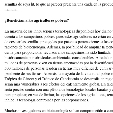
semillas de so­ya ht, lo que al parecer pre­sen­ta una caí­da en la produc
mundial.
¿Benefician a los agricultores pobres?
La mayoría de las innovaciones tec­no­lógicas disponibles hoy día no
cuenta a los campesinos pobres, pues estos agricultores no están en ca­
de costear las semillas pro­te­gidas por patentes pertenecientes a las co
raciones de biotecnología. Ade­más, la posibilidad de ampliar la tec
der­na para proporcionar recursos a los campe­si­nos ha sido limitada
históricamente por obstáculos ambientales conside­ra­bles. Alrede­dor
millones de per­sonas viven en tierras amenazadas por la desertificaci
500 mi­llo­nes de personas residen en tierras muy di­fíciles de cultivar
pen­­dien­te de sus tierras. Además, la mayoría de la vida rural pobre e
Trópico de Cáncer y el Trópico de Capricornio se desa­rro­lla en re­­g
serán más vul­ne­rables a los efectos del calenta­mien­to glo­bal. En tal
sería preciso con­tar con una plé­tora de tecnologías lo­ca­les baratas y
para propiciar, en vez de li­mitar, las opciones de los agri­­cul­to­res, t
inhi­­be la tec­­no­logía con­trolada por las cor­pora­ciones.
Muchos investigadores en biotecnología se han comprometido a com