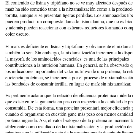
El contenido de lisina y triptófano no se ve muy afec­ta­do después de
maíz ha sido sometido tanto a la nix­ta­ma­li­za­ción como a la producc
tortilla, aunque sí se presentan ligeras pérdidas. Los aminoácidos li
pueden producir un compuesto llamado lisinoalanina, que no es biod
y además pueden reaccionar con azú­ca­res reductores formando com
color oscuro.
El maíz es deficiente en lisina y triptófano, y obvia­men­te el nixtamal 
también lo son. Sin embargo, la nixtamalización incrementa la dispo
la mayoría de los aminoácidos esenciales: es una de las prin­cipales
contribuciones a la nutrición humana. En general, se ha observado 
los indicadores importantes del valor nutritivo de una pro­teí­na, la re
eficiencia proteíni­ca, se incrementa por el proceso de nixtamalizació
las bondades de consumir tortilla, en lugar de maíz sin nixtamalizar.
Es pertinente aclarar que la re­­lación de eficiencia proteínica mi­de la
que existe entre la ga­­nancia en peso con respecto a la can­tidad de pr
consumida. De esta forma, una proteína pre­sen­tará mejor eficiencia 
cuan­do el organismo en cuestión ga­ne más peso con menor cantidad
proteína ingerida. Así, el valor bio­ló­gico de la proteína se increment
siblemente como re­sultado de la nixtamalización y la producción de la
mientras que la utilización neta de la proteína puede disminuir liger