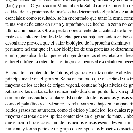
(fao) y por la Organización Mundial de la Salud (oms). Con el fin d
calidad de las proteínas del maíz se ha determinado el patrón de am
esenciales; como resultado, se ha encontrado que tanto la zeína como
telina son deficientes en lisina y triptófano. De hecho, la zeína no co
último aminoácido. Otro aspecto so­bresaliente de la calidad de la pro
maíz es su alto contenido de leucina pero su bajo contenido en isole
desbalance provoca que el valor biológico de la pro­teí­na dis­minuya.
pertinente aclarar que el valor biológico de una proteína se determi
el nitrógeno absor­bido, que es el ingerido menos el excretado en heces
entre el nitrógeno retenido —el ingerido menos el excretado en heces
En cuanto al contenido de lípidos, el grano de maíz con­tiene alrede
principalmente en el germen. Se ha encontrado que el aceite de maí
mayoría de los aceites de origen vegetal, contiene bajos niveles de g
saturadas, las cuales se han relacionado desde un pun­to de vista ep
con problemas cardiovascu­lares. El contenido de los ácidos grasos s
como el palmítico y el esteárico, es relativamente bajo en compara­ci
ácidos grasos no saturados, como el oleico y li­noleico, los cuales re
mayoría del total de los lípidos contenidos en el grano de maíz. Ca
que el ácido linoleico es uno de los ácidos grasos esen­ciales en la nu
humana, y forma parte de un grupo de compuestos bioactivos asocia