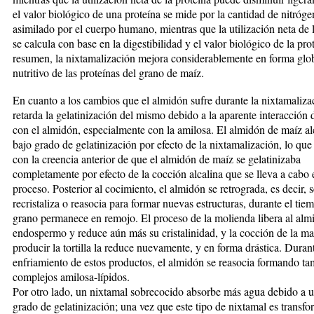
el valor bio­lógico de una pro­teína se mide por la cantidad de nitróg
asimi­lado por el cuerpo humano, mientras que la utilización neta de 
se calcula con base en la digestibilidad y el valor biológico de la pro
resumen, la nixta­ma­lización mejora considerablemente en forma glob
nutritivo de las proteínas del gra­no de maíz.
En cuanto a los cambios que el almidón sufre durante la nixtamalizac
retarda la gelatinización del mismo debido a la aparente interacción d
con el almidón, especialmente con la amilosa. El almidón de maíz a
bajo grado de gelatinización por efecto de la nixtamalización, lo que
con la creencia anterior de que el almidón de maíz se gelatinizaba
completamente por efecto de la cocción alcalina que se lleva a cabo 
proceso. Posterior al cocimiento, el almidón se retro­gra­da, es decir, 
recristaliza o reasocia para formar nue­vas estructuras, durante el tie
grano per­­ma­nece en remojo. El proceso de la molienda libera al alm
endospermo y reduce aún más su cristalinidad, y la coc­ción de la ma
producir la tortilla la reduce nuevamente, y en forma drástica. Durant
enfriamiento de estos productos, el almidón se reasocia formando t
complejos amilosa-lípidos.
Por otro lado, un nixtamal sobrecocido absorbe más agua debido a 
grado de gelatinización; una vez que este tipo de nixtamal es transf