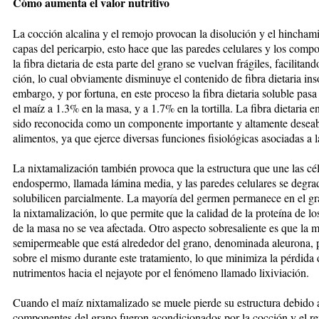
Cómo aumenta el valor nutritivo
La cocción alcalina y el remojo provocan la disolución y el hinchami
capas del pericarpio, esto hace que las paredes celulares y los comp
la fibra dietaria de esta parte del grano se vuelvan frágiles, facilitand
ción, lo cual obviamente disminuye el contenido de fi­bra dietaria ins
embargo, y por fortuna, en este proceso la fibra dietaria soluble pas
el maíz a 1.3% en la masa, y a 1.7% en la tortilla. La fibra dietaria e
sido reconocida como un componente impor­tan­te y altamente deseab
alimentos, ya que ejerce di­versas funciones fisiológicas asociadas a l
La nixtamalización también provoca que la estructura que une las cél
endospermo, llamada lámina media, y las paredes celulares se degra
solubilicen par­cial­men­te. La mayoría del germen permanece en el g
la nixtamalización, lo que permite que la calidad de la proteína de l
de la masa no se vea afec­tada. Otro aspecto sobresaliente es que la
semi­per­mea­ble que está alrededor del grano, denominada aleu­ro­na
sobre el mismo durante este tratamiento, lo que minimiza la pérdida 
nutrimentos hacia el neja­yo­te por el fenómeno llamado lixiviación.
Cuando el maíz nixtamalizado se muele pierde su es­truc­tura debido 
componentes del grano fueron acon­di­cionados por la cocción y el r