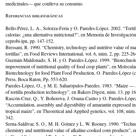
medicinales— que conlleva su consumo.
Referencias bibliográficas
Bello-Pérez, L. A., Solorza-Feria y O. Paredes-López. 2002. “Tortil
calorías: ¿una alternativa nutri­cional?”, en Memoria de Investigació
ceprobi-ipn, pp. 147-152.
Bressani, R. 1990. “Chemistry, technology and nu­tri­tive value of ma
tortillas”, en Food Reviews In­ter­na­tio­nal, vol. 6, núm. 2, pp. 225-26
Guzmán-Maldonado, S. H. y O. Paredes-López. 1999. “Biotechnolo
improvement of nutritional qual­ity of food crop plants”, en Molecula
Biotechnology for food Plant Food Production, O. Paredes-López (co
Press, Boca Raton, Pp. 553-620.
Paredes-López, O., y M. E. Saharópulos-Paredes. 1983. “Maize —
of tortilla production tech­nol­ogy”, en Bakers Digest, núm. 13, pp 1
Rascón-Cruz, Q., Y. Bohorova, J. Osuna-Castro y O. Paredes-Lópe
“Accumulation, assembly and digestibility of amarantin expressed in
tropi­cal maize”, en Theoretical and Applied genetics, vol. 108, núm.
342.
Serna-Saldívar, S. O., M. H. Gómez y L. W. Rooney. 1990. “Techn
chemistry and nutritional value of alkaline-cooked corn products”,