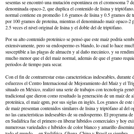
sesentas se encontró una mutación espontánea en el cromosoma 7 de
denominada opaco-2, que duplica el contenido de lisina y triptófano
normal contiene en promedio 1.6 gramos de lisina y 0.5 gramos de t
por 100 gramos de proteína, mientras el denominado maíz opaco-2 p
2.5 veces el nivel original de lisina y el doble del de triptófano.
Por su alto contenido proteínico se pensó que este maíz podría semb
extensivamente, pero su endospermo es blando, lo cual lo hace mu
susceptible a las plagas de almacén y al daño mecánico, y su rendim
mucho menor que el del maíz normal, además de que el grano requie
periodos de tiempo para secar.
Con el fin de contrarrestar estas características inde­sea­bles, durante
esfuerzos el Centro Interna­cio­nal de Mejoramiento del Maíz y el Tr
situa­do en México, realizó una serie de trabajos con tecnología gené
tradicional que dieron como resultado la generación de un maíz de al
proteínica, el maíz qpm, por sus siglas en inglés. Los granos de este
de maíz presentan contenidos similares de lisina y triptófano al del 
no las características indeseables de su endospermo. El programa d
en Sudáfrica fue el primero en liberar híbridos comerciales y hoy exi
numerosas variedades e híbridos de color blanco y amarillo disemin
todo el mundo —en Sudáfrica, Ghana, China y Brasil se siembra