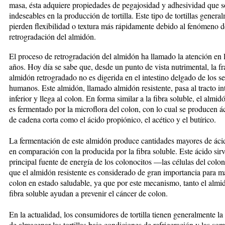
masa, ésta ad­quiere propiedades de pegajosidad y adhesividad que 
indeseables en la producción de tortilla. Este tipo de tortillas genera
pierden flexibilidad o textura más rápidamente debido al fenómeno d
retrogradación del almidón.
El proceso de retrogradación del almidón ha llamado la atención en 
años. Hoy día se sabe que, desde un punto de vista nutrimental, la fr
almidón re­trogradado no es digerida en el intestino delgado de los se­
humanos. Este almidón, llamado almidón resistente, pasa al tracto int
inferior y llega al colon. En forma similar a la fibra soluble, el almid
es fermentado por la microflora del colon, con lo cual se producen ác
de cadena corta como el ácido propiónico, el acético y el butírico.
La fermentación de este almidón produce cantidades ma­yores de ácid
en comparación con la produ­ci­da por la fibra soluble. Este ácido sir
principal fuen­te de energía de los colonocitos —las células del colo
que el almidón resistente es considerado de gran importancia para m
colon en estado sa­lu­dable, ya que por este mecanismo, tanto el alm
fibra soluble ayudan a prevenir el cáncer de colon.
En la actualidad, los consumidores de tortilla tienen generalmente la 
de almacenar las tortillas bajo condiciones de refrigeración y las so­m