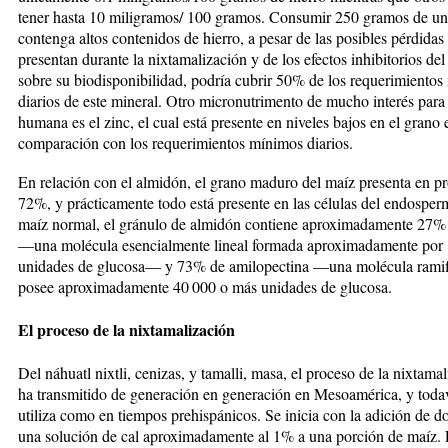
tener hasta 10 miligramos/ 100 gramos. Consumir 250 gramos de u
conten­ga altos contenidos de hierro, a pesar de las po­sibles pérdi­das
presentan durante la nixtamalización y de los efec­tos inhibitorios del 
sobre su biodisponibili­dad, podría cubrir 50% de los requerimiento
dia­rios de este mineral. Otro micronutri­mento de mucho interés para 
humana es el zinc, el cual está pre­sen­te en niveles bajos en el grano 
comparación con los requerimientos mínimos diarios.
En relación con el almidón, el grano maduro del maíz presenta en 
72%, y prácticamente todo está pre­sente en las células del endospe
maíz normal, el gránulo de almidón contiene aproximadamente 27%
—una molécula esencialmente lineal formada apro­ximadamente por
unidades de glucosa— y 73% de amilopectina —una molécula ramif
posee apro­ximadamente 40 000 o más unidades de glucosa.
El proceso de la nixtamalización
Del náhuatl nixtli, cenizas, y tamalli, masa, el proceso de la nixtama
ha transmitido de generación en ge­ne­ración en Mesoamérica, y toda
utiliza como en tiem­pos prehispánicos. Se inicia con la adición de d
una solución de cal aproximadamente al 1% a una por­ción de maíz. 