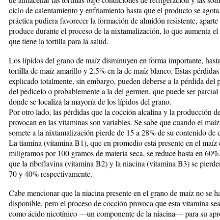
ciclo de calentamiento y enfriamiento hasta que el producto se agota
práctica pudiera favorecer la formación de almidón resistente, aparte
produce durante el proceso de la nixtamalización, lo que aumenta el
que tiene la tortilla para la salud.
Los lípidos del grano de maíz disminuyen en forma im­portante, has
tortilla de maíz amarillo y 2.5% en la de maíz blanco. Estas pérdidas
explicado to­talmente, sin embargo, pueden deberse a la pérdida del p
del pedicelo o probablemente a la del germen, que puede ser par­cial 
donde se localiza la ma­yo­ría de los lípidos del grano.
Por otro lado, las pérdidas que la cocción alcalina y la pro­ducción de 
provocan en las vitaminas son va­riables. Se sabe que cuando el maíz
somete a la nixtamalización pierde de 15 a 28% de su contenido de 
La tiamina (vitamina B1), que en promedio está presente en el maíz 
miligramos por 100 gramos de materia seca, se reduce hasta en 60%
que la ri­bo­flavina (vitamina B2) y la niacina (vitamina B3) se pier­d
70 y 40% respectivamente.
Cabe mencionar que la niacina presente en el grano de maíz no se ha
disponible, pero el proceso de cocción provoca que esta vitamina sea
como ácido nico­tí­ni­co —un componente de la niacina— para su ap