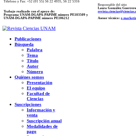
Télefono y Fax: +52 (01 55) 56 22 4935, 56 22 5316
Responsable del sitio
Laura González Guerrer
Trabajo realizado con el apoyo de:
revista.ciencias@ciencia
Programa UNAM-DGAPA-PAPIME número PE103509 y
UNAM-DGAPA-PAPIME
número PE106212
Asesor técnico:
e-marketi
Publicaciones
Búsqueda
Palabra
Tema
Titulo
Autor
Número
Quiénes somos
Presentación
El equipo
Facultad de
Ciencias
Suscripciones
Información y
venta
Suscripción anual
Modalidades de
pago