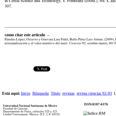
in Ce­real Science and Technology, Y. Pomeranz (coord.), vol. x, aac
307.
_____________________________________________________
como citar este artículo
→
Paredes López, Octavio
y Guevara Lara Fidel, Bello Pérez Luis Arturo. (2009).
nixtamalización y el valor nutritivo del maíz.
Ciencias
92, octubre-marzo, 60-70
Está aquí:
Inicio
Búsqueda
Titulo
revistas
revista ciencias 92-93
L
ISSN:0187-6376
Universidad Nacional Autónoma de México
Facultad de Ciencias
Departamento de Física, cubículos 320 y 321.
Ciudad Universitaria. México, D.F., C.P. 04510.