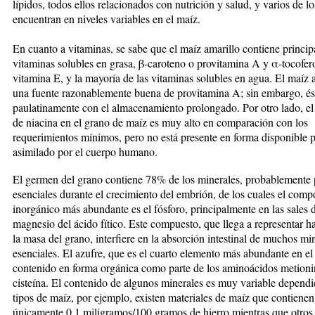
lípidos, todos ellos relacionados con nutrición y salud, y varios de lo
encuentran en niveles variables en el maíz.
En cuanto a vitaminas, se sabe que el maíz amarillo con­tiene princi
vitaminas solubles en grasa, β-ca­roteno o provitamina A y α-tocofer
vitamina E, y la ma­yoría de las vitaminas solubles en agua. El maíz ama
una fuente razonablemente buena de provitamina A; sin embargo, ést
paulatinamente con el almace­namiento prolongado. Por otro lado, el
de nia­ci­na en el grano de maíz es muy alto en comparación con los
requerimientos mínimos, pero no está presente en for­ma disponible p
asimilado por el cuerpo humano.
El germen del grano contiene 78% de los minerales, pro­bablemente
esenciales durante el creci­mien­to del embrión, de los cuales el com
inorgáni­co más abundante es el fósforo, principalmente en las ­sales 
magnesio del ácido fítico. Este compuesto, que llega a representar h
la masa del grano, in­ter­fiere en la absorción intestinal de muchos mi
esen­ciales. El azufre, que es el cuarto elemento más abun­dante en el
contenido en forma orgánica como parte de los aminoácidos metioni
cisteína. El contenido de algunos minerales es muy variable dependi
tipos de maíz, por ejemplo, existen materiales de maíz que contienen
únicamente 0.1 miligramos/100 gramos de hie­rro mientras que otros 