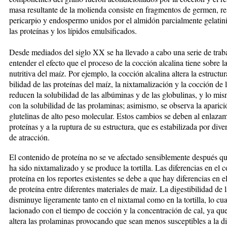
masa resul­tante de la molienda consiste en fragmentos de germen, re
pericarpio y endospermo unidos por el almidón parcialmente gelatin
las proteínas y los lípidos emulsificados.
Desde mediados del siglo XX se ha llevado a cabo una se­rie de trab
entender el efecto que el proceso de la cocción alcalina tiene sobre l
nutritiva del maíz. Por ejemplo, la cocción alcalina altera la estructura
bi­li­dad de las proteínas del maíz, la nixtamalización y la cocción de la
reducen la solubilidad de las albúminas y de las globulinas, y lo mi
con la solu­bili­dad de las prolaminas; asimismo, se observa la aparic
glutelinas de alto peso molecular.
Estos cambios se de­ben al enlaza
proteínas y a la ruptura de su es­truc­tu­ra, que es estabilizada por dive
de atracción.
El contenido de proteína no se ve afectado sensible­men­te después q
ha sido nixtamalizado y se pro­duce la tortilla. Las diferencias en el 
proteína en los reportes existentes se debe a que hay diferencias en e
de proteína entre diferentes materiales de maíz. La digestibilidad de 
disminuye ligera­men­te tanto en el nixtamal como en la tortilla, lo cua
lacionado con el tiempo de cocción y la concentración de cal, ya qu
altera las prolaminas provocando que sean menos susceptibles a la di