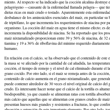
miento. Al respecto se ha indicado que la cocción alcalina destruye e
pelagró­ge­no —causante de la en­fer­medad llamada pelagra— que tie
dietas ricas en maíz crudo o tostado. Apa­rentemente esta enfer­medad
desbalance de los aminoácidos esenciales del maíz, en particular su b
de triptófano, lo que incrementa los requerimientos de niacina por pa
organismo. La cocción del maíz en agua tiene el mismo efecto; es de
incrementa la disponibilidad de nia­ci­na. Se ha reportado que los pro
maíz nixtama­li­zado proporcionan entre 39 y 56% de niacina, de 32
tiamina y 19 a 36% de riboflavina del mínimo reque­ri­do diariamente 
humano.
En relación con el calcio, se ha observado que el con­te­nido de este
la masa se ve afectado por la can­tidad de cal añadida, las temperatur
cocción, el tiem­po de remojo y el nivel de cal eliminado durante el l
grano cocido. Por otro lado, si el maíz se remoja antes de la cocción,
contenido de calcio aumenta en el grano nixtamalizado, que genera
puede contener alrededor de 30 veces el nivel original de calcio del 
crudo. Es interesante hacer notar que el calcio de la tor­tilla es altame
biodisponible, ya que cuando se alimen­tan ratas con tortilla absorbe
más calcio que aquellas que se alimentan con granos crudos de maíz.
presentan huesos más grandes y resistentes a frac­tu­ras, lo que confir
absorción y retención de este im­­por­tan­te elemento. Por otro lado, 