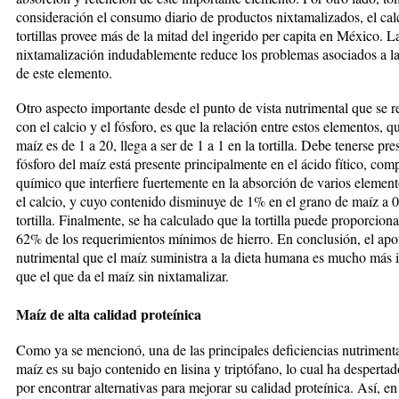
consideración el consumo diario de productos nixtamalizados, el calc
tortillas provee más de la mitad del ingerido per ca­pita en México. L
nixtamalización indudablemente reduce los problemas asociados a la
de este elemento.
Otro aspecto importante desde el punto de vista nutri­men­tal que se r
con el calcio y el fósforo, es que la relación entre estos elementos, q
maíz es de 1 a 20, llega a ser de 1 a 1 en la tortilla. Debe tenerse pre
fósforo del maíz está presente principalmente en el áci­do fítico, com
químico que interfiere fuertemente en la absorción de varios element
el calcio, y cuyo contenido disminuye de 1% en el grano de maíz a 
tortilla. Finalmente, se ha calculado que la tor­ti­­lla puede proporcion
62% de los requerimientos mínimos de hierro. En conclusión, el apo
nutrimental que el maíz suministra a la dieta humana es mucho más 
que el que da el maíz sin nixtamalizar.
Maíz de alta calidad proteínica
Como ya se mencionó, una de las principales deficiencias nu­tri­menta
maíz es su bajo contenido en lisina y trip­tófano, lo cual ha despertad
por encontrar alternativas para mejorar su calidad proteínica. Así, en