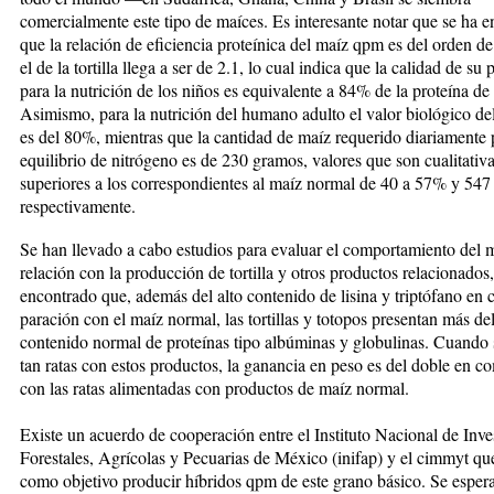
comercialmente este tipo de maíces. Es interesante notar que se ha 
que la relación de eficiencia proteínica del maíz qpm es del orden d
el de la tortilla llega a ser de 2.1, lo cual indica que la calidad de su 
para la nutrición de los niños es equivalente a 84% de la proteína de 
Asimismo, para la nutrición del humano adulto el valor biológico d
es del 80%, mientras que la cantidad de maíz requerido diariamente 
equilibrio de nitrógeno es de 230 gramos, valores que son cualitativ
superiores a los correspondientes al maíz normal de 40 a 57% y 547
respectivamente.
Se han llevado a cabo estudios para evaluar el compor­tamiento del
relación con la producción de tortilla y otros productos relacionados,
encontrado que, además del alto contenido de lisina y triptófano en
paración con el maíz normal, las tortillas y totopos pre­sentan más de
contenido normal de proteínas tipo albúminas y globulinas. Cuando s
tan ra­tas con estos productos, la ganancia en peso es del doble en 
con las ratas alimentadas con productos de maíz normal.
Existe un acuerdo de cooperación entre el Instituto Na­cional de Inve
Forestales, Agrícolas y Pe­cua­rias de México (inifap) y el cimmyt qu
como objeti­vo producir híbridos qpm de este grano básico. Se esper