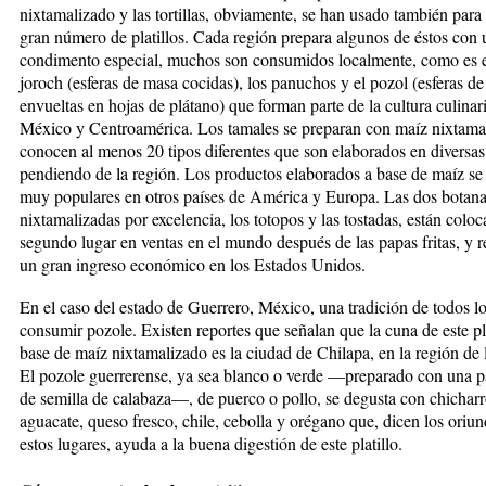
nixtamalizado y las tortillas, ob­via­mente, se han usado también para
gran nú­mero de platillos. Cada región prepara algunos de éstos con 
condimento especial, muchos son consumidos lo­cal­men­te, como es e
joroch (esferas de masa coci­das), los panuchos y el pozol (esferas d
envueltas en hojas de plátano) que forman parte de la cultura culi­na­r
México y Centroamérica. Los tamales se pre­pa­ran con maíz nixtama
conocen al menos 20 tipos diferentes que son elaborados en diversas
pen­diendo de la región. Los productos elaborados a base de maíz se
muy populares en otros países de América y Europa. Las dos botan
nixtamalizadas por ex­celencia, los totopos y las tostadas, están coloc
se­gun­do lugar en ventas en el mundo después de las papas fritas, y 
un gran ingreso económico en los Es­ta­dos Unidos.
En el caso del estado de Guerrero, México, una tradición de todos lo
consumir pozole. Existen re­por­tes que señalan que la cuna de este pla
base de maíz nixtamalizado es la ciudad de Chilapa, en la región de la
El pozole guerrerense, ya sea blanco o verde —pre­pa­ra­do con una p
de semilla de calabaza—, de puerco o pollo, se degusta con chicharr
aguacate, que­so fresco, chile, cebolla y orégano que, dicen los oriu
estos lugares, ayuda a la buena digestión de este platillo.