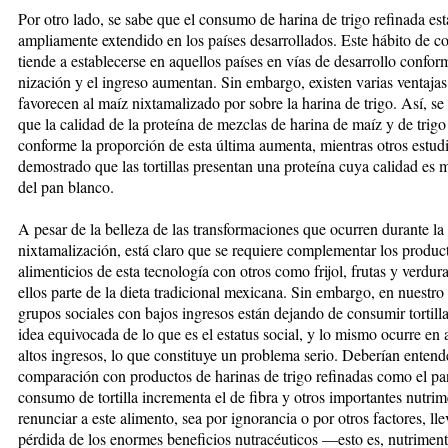
Por otro lado, se sabe que el consumo de harina de tri­­go refinada est
ampliamente extendido en los países desarrollados. Este hábito de 
tiende a establecerse en aquellos países en vías de desarrollo confor
ni­zación y el ingreso aumentan. Sin embargo, existen varias ventaja
favorecen al maíz nixtamalizado por so­­bre la harina de trigo. Así, se
que la calidad de la proteína de mezclas de harina de maíz y de trigo d
conforme la proporción de esta última aumenta, mientras otros estud
demostrado que las tortillas presentan una proteína cuya calidad es 
del pan blanco.
A pesar de la belleza de las transformaciones que ocurren durante la
nixtamalización, está claro que se requiere complementar los produc
alimenticios de esta tecnolo­gía con otros como frijol, frutas y verdur
ellos par­te de la dieta tradicional mexicana. Sin embargo, en nues­tro 
grupos sociales con bajos ingresos están dejando de consumir tortill
idea equivocada de lo que es el estatus social, y lo mismo ocurre en 
altos in­­gre­sos, lo que constituye un problema serio. Deberían en­ten­
comparación con productos de harinas de tri­go refinadas como el pa
consumo de tor­tilla incrementa el de fibra y otros importantes nutrim
renunciar a este alimento, sea por ignorancia o por otros factores, lle
pérdida de los enormes beneficios nutracéuticos —esto es, nutriment