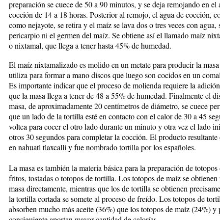
preparación se cuece de 50 a 90 minutos, y se deja remojando en el
cocción de 14 a 18 ho­ras. Posterior al remojo, el agua de cocción, 
como nejayote, se retira y el maíz se lava dos o tres veces con agua, si
pericarpio ni el germen del maíz. Se ob­tiene así el llamado maíz nix
o nixtamal, que lle­ga a tener hasta 45% de humedad.
El maíz nixtamalizado es molido en un metate para pro­ducir la masa
utiliza para formar a mano discos que luego son cocidos en un comal
Es importante in­dicar que el proceso de molienda requiere la adició
que la masa llega a tener de 48 a 55% de humedad. Finalmente el di
masa, de aproximadamente 20 cen­tímetros de diámetro, se cuece pe
que un lado de la tortilla esté en contacto con el calor de 30 a 45 se
voltea para cocer el otro lado durante un minuto y otra vez el lado ini
otros 30 segundos para completar la cocción. El producto resultante
en nahuatl tlax­calli y fue nombrado tortilla por los españoles.
La masa es también la materia básica para la preparación de totopos
fritos, tostadas o totopos de torti­lla. Los totopos de maíz se obtienen
masa directa­mente, mientras que los de tortilla se obtienen precisa
la tortilla cortada se somete al proceso de freído. Los totopos de torti
absorben mucho más aceite (36%) que los totopos de maíz (24%) y 
consiguiente aportan mayor cantidad de calorías.