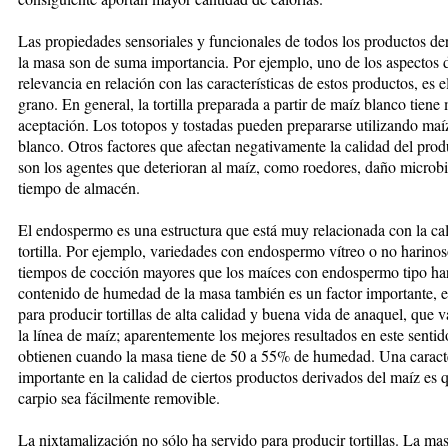
Las propiedades sensoriales y funcionales de todos los productos de
la masa son de suma importancia. Por ejemplo, uno de los aspectos
relevancia en re­lación con las características de estos productos, es e
grano. En general, la tortilla preparada a partir de maíz blanco tiene
aceptación. Los totopos y tostadas pue­den prepararse utilizando maí
blanco. Otros fac­tores que afectan negativamente la calidad del prod
son los agentes que deterioran al maíz, como roedores, daño microbi
tiempo de almacén.
El endospermo es una estructura que está muy rela­cio­nada con la cal
tortilla. Por ejemplo, variedades con endospermo vítreo o no harino
tiem­pos de cocción mayores que los maíces con endospermo tipo ha
contenido de humedad de la masa tam­bién es un factor importante, 
para producir tortillas de alta calidad y buena vida de anaquel, que v
la línea de maíz; aparentemente los mejores resultados en este sentid
obtienen cuando la masa tiene de 50 a 55% de humedad. Una caracte
importante en la cali­dad de ciertos productos derivados del maíz es q
carpio sea fácilmente removible.
La nixtamalización no sólo ha servido para producir tor­tillas. La mas