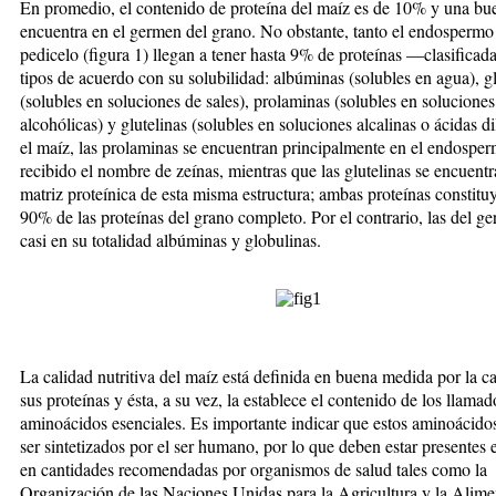
En promedio, el contenido de proteína del maíz es de 10% y una buen
encuentra en el germen del grano. No obstante, tanto el endospermo
pedicelo (figura 1) llegan a tener has­ta 9% de proteínas —clasificad
tipos de acuer­do con su solubilidad: albúminas (solubles en agua), gl
(solubles en soluciones de sales), prolaminas (so­lubles en soluciones
alcohólicas) y glutelinas (solubles en soluciones alcalinas o ácidas d
el maíz, las pro­laminas se encuentran principalmente en el endospe
recibido el nombre de zeínas, mientras que las glute­linas se encuentr
matriz proteínica de esta misma estructura; ambas proteínas constitu
90% de las proteínas del grano completo. Por el contrario, las del ge
casi en su totalidad albúminas y globulinas.
La calidad nutritiva del maíz está definida en buena me­dida por la c
sus proteínas y ésta, a su vez, la es­tablece el contenido de los llamad
aminoácidos esen­ciales. Es importante indicar que estos aminoácido
ser sintetizados por el ser humano, por lo que de­ben estar presentes 
en cantidades recomenda­das por organismos de salud tales como la
Organización de las Naciones Unidas para la Agricultura y la Alime