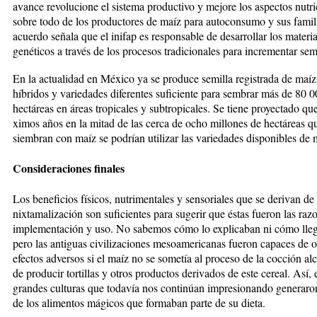
avance revolucione el sistema productivo y mejore los aspectos nutri
sobre todo de los producto­res de maíz para autoconsumo y sus famil
acuerdo señala que el inifap es responsable de desarrollar los materia
genéticos a través de los procesos tradicionales para incrementar semi
En la actualidad en México ya se produce semilla re­gis­trada de maí
híbridos y variedades diferentes su­­fi­ciente para sembrar más de 80 
hectáreas en áreas tropi­cales y subtropicales. Se tiene proyectado qu
ximos años en la mitad de las cerca de ocho millones de hectáreas q
siembran con maíz se podrían utilizar las variedades disponibles de
Consideraciones finales
Los beneficios físicos, nutrimentales y sensoriales que se derivan de 
nixtamalización son suficientes para sugerir que éstas fueron las raz
implementación y uso. No sabemos cómo lo explicaban ni cómo llega
pero las antiguas civilizaciones mesoamericanas fue­ron capaces de o
efectos adversos si el maíz no se sometía al proceso de la cocción alc
de producir tortillas y otros productos derivados de este cereal. Así, 
grandes culturas que todavía nos continúan im­pre­sionando generar
de los alimentos mágicos que formaban parte de su dieta.