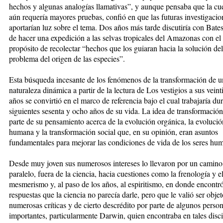
hechos y algunas analogías llamativas”, y aunque pensaba que la cu
aún requería mayores pruebas, confió en que las futuras investigacio
aportarían luz sobre el tema. Dos años más tarde discutiría con Bates
de hacer una expedición a las selvas tropicales del Amazonas con el
propósito de recolectar “hechos que los guiaran hacia la solución del
problema del origen de las especies”.
Esta búsqueda incesante de los fe
nómenos de la transformación de u
naturaleza dinámica a partir de la lectura de Los vestigios a sus veint
años se convirtió en el marco de referencia bajo el cual trabajaría dur
siguientes sesenta y ocho años de su vida. La idea de transformació
parte de su pensamiento acerca de la evolución orgánica, la evolució
humana y la transformación social que, en su opinión, eran asuntos
fundamentales para mejorar las condiciones de vida de los seres hu
Desde muy joven sus numerosos in
tereses lo llevaron por un camino
para
lelo, fuera de la ciencia, hacia cuestio
nes como la frenología y e
mesmerismo
y, al paso de los años, al espiritismo, en donde encontr
respuestas que la ciencia no parecía darle, pero que le valió ser obje
numerosas críticas y de cierto descrédito por parte de algunos perso
importantes, particularmente Darwin, quien encontraba en tales disci