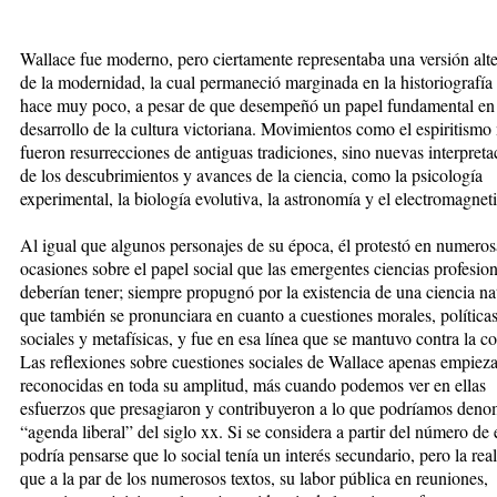
Wallace fue moderno, pero ciertamen
te representaba una versión alte
de la modernidad, la cual permane
ció marginada en la historiografía
hace muy poco, a pesar de que desempeñó un papel fundamental en 
desarrollo de la cultura victoriana. Movimientos como el espiritismo
fueron resurrecciones de antiguas tradiciones, sino nuevas interpreta
de los descubrimientos y avances de la ciencia, como la psicología
experimental, la biología evolutiva, la astronomía y el electromagnet
Al igual que algunos personajes de
su época, él protestó en numeros
ocasiones sobre el papel social que las
emergentes ciencias profesion
deberían tener; siempre propugnó por la
existencia de una ciencia na
que
también se pronunciara en cuanto a
cuestiones morales, políticas
sociales
y metafísicas, y fue en esa línea que se
mantuvo contra la cor
Las reflexiones sobre cuestiones so
ciales de Wallace apenas empieza
reconocidas en toda su amplitud, más cuando podemos ver en ellas
esfuerzos que presagiaron y contribuyeron a lo que podríamos deno
“agenda liberal” del siglo xx. Si se considera a partir del número de e
podría pensarse que lo social tenía un interés secundario, pero la rea
que a la par de los numerosos textos, su labor pública en reuniones,