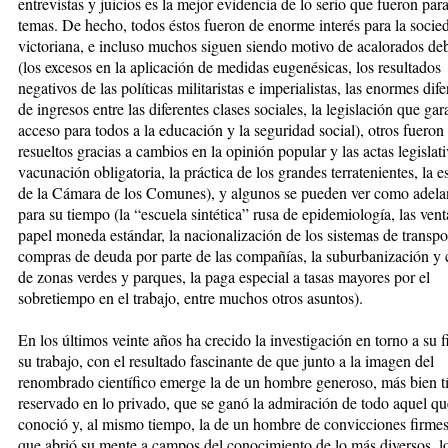
entrevistas y juicios es la mejor evidencia de lo serio que fueron para
temas. De hecho, todos éstos fueron de enorme interés para la socie
victoriana, e incluso muchos siguen siendo motivo de acalorados de
(los excesos en la aplicación de medidas eugenésicas, los resultados
negativos de las políticas militaristas e imperialistas, las enormes dif
de ingresos entre las diferentes clases sociales, la legislación que gar
acceso para todos a la educación y la seguridad social), otros fueron
resueltos gracias a cambios en la opinión popular y las actas legislati
vacunación obligatoria, la práctica de los grandes terratenientes, la e
de la Cámara de los Comunes), y algunos se pueden ver como adela
para su tiempo (la “escuela sintética” rusa de epidemiología, las vent
papel moneda estándar, la nacionalización de los sistemas de transpor
compras de deuda por parte de las compañías, la suburbanización y 
de zonas verdes y parques, la paga especial a tasas mayores por el
sobretiempo en el trabajo, entre muchos otros asuntos).
En los últimos veinte años ha creci
do la investigación en torno a su f
su trabajo, con el resultado fascinante de que junto a la imagen del
renombrado científico emerge la de un hombre generoso, más bien t
reservado en lo privado, que se ganó la admiración de todo aquel qu
conoció y, al mismo tiempo, la de un hombre de convicciones firmes
que abrió su mente a campos del conocimiento de lo más diversos, l