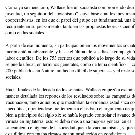
Como ya se mencionó, Wallace fue
un socialista comprometido des
juventud, un seguidor del “owenismo”, cuya base eran los movimien
cooperativistas, en los que el papel del grupo era fundamental, una i
recurrente en su pensamiento, tanto en las propuestas teóricas científ
como en las sociales.
A partir de ese momento, su parti
cipación en los movimientos social
incrementó notablemente, y hasta el último de sus días la compagin
labor científica. De los 753 escritos que publicó a lo largo de su vi
se puede ubicar, en términos generales, como de tema científico —c
200 publicados en Nature, un hecho difícil de superar— y el resto s
sociales.
Hacia finales de la década de los se
tentas, Wallace empezó a examin
manera detallada los reportes de los re
sultados sobre las campañas d
vacunación, tanto aquellos que mostraban la evidencia estadística c
anecdótica, oponiéndose fuertemente a ellas bajo el argumento de qu
bien a principios del siglo xix se había logrado controlar el avance d
viruela en Inglaterra, ésto se debía más a una mejoría general en el
saneamiento e higiene de la sociedad que a la vacuna misma, y que
esta última presentaba riesgos por su producción en condiciones