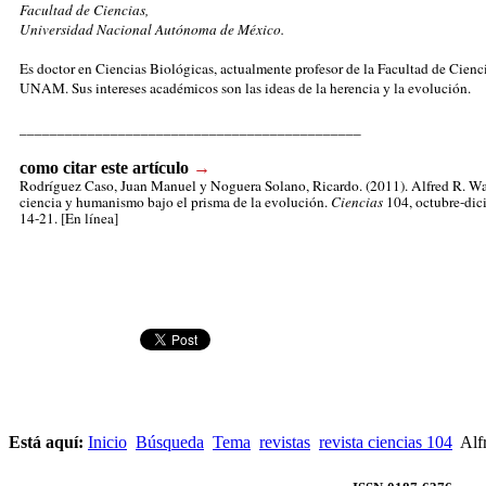
Facultad de Ciencias,
Universidad Nacional Autónoma de México.
Es doctor en Ciencias Biológicas, actualmente profesor de la Facultad de Cienci
UNAM. Sus intereses académicos son las ideas de la herencia y la evolución.
_____________________________________________
como citar este artículo
→
Rodríguez Caso, Juan Manuel
y Noguera Solano, Ricardo. (2011). Alfred R. Wa
ciencia y humanismo bajo el prisma de la evolución.
Ciencias
104, octubre-dic
14-21. [En línea]
Está aquí:
Inicio
Búsqueda
Tema
revistas
revista ciencias 104
Alfr