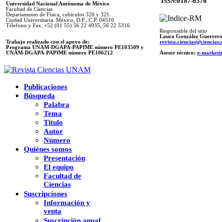
ISSN:0187-6376
Universidad Nacional Autónoma de México
Facultad de Ciencias
Departamento de Física, cubículos 320 y 321.
Ciudad Universitaria. México, D.F., C.P. 04510.
Télefono y Fax: +52 (01 55) 56 22 4935, 56 22 5316
Responsable del sitio
Laura González Guerrer
Trabajo realizado con el apoyo de:
revista.ciencias@ciencia
Programa UNAM-DGAPA-PAPIME número PE103509 y
UNAM-DGAPA-PAPIME
número PE106212
Asesor técnico:
e-marketi
Publicaciones
Búsqueda
Palabra
Tema
Titulo
Autor
Número
Quiénes somos
Presentación
El equipo
Facultad de
Ciencias
Suscripciones
Información y
venta
Suscripción anual