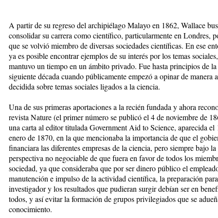
A partir de su regreso del archipiélago
Malayo en 1862, Wallace bu
consolidar su carrera como científico, particularmente en Londres, p
que se volvió miembro de diversas sociedades científicas. En ese en
ya es posible encontrar ejemplos de su interés por los temas sociales,
mantuvo un tiempo en un ámbito privado. Fue hasta principios de la
siguiente década cuando públicamente empezó a opinar de manera a
decidida sobre temas sociales ligados a la ciencia.
Una
de sus primeras aportaciones a la recién fundada y ahora recon
revista
Nature
(el primer número se publicó el 4
de noviembre de 18
una carta al editor titulada
Government Aid to Science
, aparecida el
enero de 1870, en la que menciona
ba la importancia de que el gobie
fi
nanciara las diferentes empresas de la
ciencia, pero siempre bajo la
perspectiva no negociable de que fuera en favor de todos los miembr
sociedad, ya que consideraba que por ser dinero público el empleado
manutención e impulso de la actividad científica, la preparación para
investigador y los resultados que pudieran surgir debían ser en benef
todos, y así evitar la formación de grupos privilegiados que se adueñ
conocimiento.