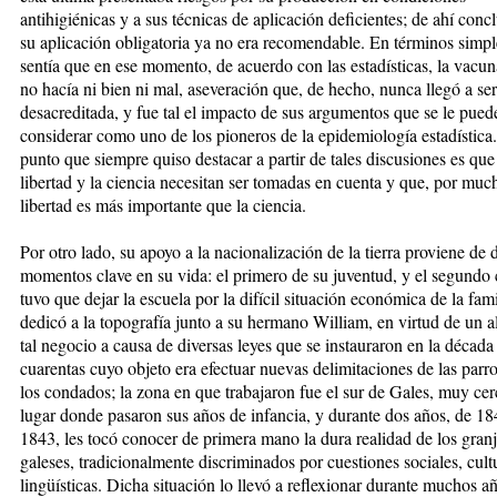
antihigiénicas y a sus técnicas de aplicación deficientes; de ahí conc
su aplicación obligatoria ya no era recomendable. En términos simple
sentía que en ese momento, de acuerdo con las estadísticas, la vacu
no hacía ni bien ni mal, aseveración que, de hecho, nunca llegó a ser
desacreditada, y fue tal el impacto de sus argumentos que se le pued
considerar como uno de los pioneros de la epidemiología estadística
punto que siempre quiso destacar a partir de tales discusiones es que
libertad y la ciencia necesitan ser tomadas en cuenta y que, por much
libertad es más importante que la ciencia.
Por otro lado, su apoyo a la nacionalización de la tierra proviene de 
momentos clave en su vida: el primero de su juventud, y el segundo
tuvo que dejar la escuela por la difícil situación económica de la fami
dedicó a la topografía junto a su hermano William, en virtud de un a
tal negocio a causa de diversas leyes que se instauraron en la década
cuarentas cuyo objeto era efectuar nuevas delimitaciones de las parr
los condados; la zona en que trabajaron fue el sur de Gales, muy cer
lugar donde pasaron sus años de infancia, y durante dos años, de 18
1843, les tocó conocer de primera mano la dura realidad de los gran
galeses, tradicionalmente discriminados por cuestiones sociales, cult
lingüísticas. Dicha situación lo llevó a reflexionar durante muchos a