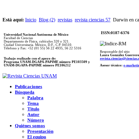
Está aquí:
Inicio
Blog (2)
revistas
revista ciencias 57
Darwin en ca
ISSN:0187-6376
Universidad Nacional Autónoma de México
Facultad de Ciencias
Departamento de Física, cubículos 320 y 321.
Ciudad Universitaria. México, D.F., C.P. 04510.
Télefono y Fax: +52 (01 55) 56 22 4935, 56 22 5316
Responsable del sitio
Laura González Guerrer
Trabajo realizado con el apoyo de:
revista.ciencias@ciencia
Programa UNAM-DGAPA-PAPIME número PE103509 y
UNAM-DGAPA-PAPIME
número PE106212
Asesor técnico:
e-marketi
Publicaciones
Búsqueda
Palabra
Tema
Titulo
Autor
Número
Quiénes somos
Presentación
El equipo