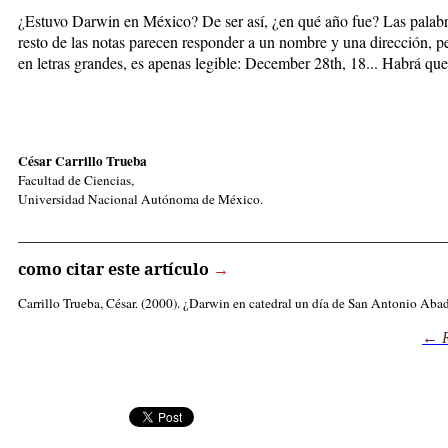
¿Estuvo Darwin en México? De ser así, ¿en qué año fue? Las palabras
resto de las notas parecen responder a un nombre y una dirección, per
en letras grandes, es apenas legible: December 28th, 18... Habrá que
César Carrillo Trueba
Facultad de Ciencias,
Universidad Nacional Autónoma de México.
_____________________________________________________
como citar este artículo
→
Carrillo Trueba, César
. (2000). ¿Darwin en catedral un día de San Antonio Aba
← R