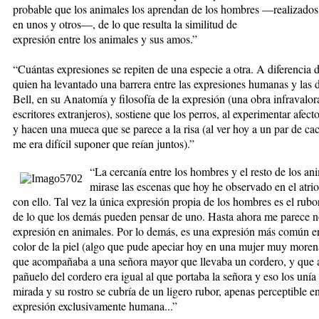
probable que los animales los aprendan de los hombres —realizado
en unos y otros—, de lo que resulta la similitud de
expresión entre los animales y sus amos.”
“Cuántas expresiones se repiten de una especie a otra. A diferencia d
quien ha levantado una barrera entre las expresiones humanas y las d
Bell, en su Anatomía y filosofía de la expresión (una obra infravalo
escritores extranjeros), sostiene que los perros, al experimentar afec
y hacen una mueca que se parece a la risa (al ver hoy a un par de c
me era difícil suponer que reían juntos).”
“La cercanía entre los hombres y el resto de los an
mirase las escenas que hoy he observado en el atrio 
con ello. Tal vez la única expresión propia de los hombres es el rubo
de lo que los demás pueden pensar de uno. Hasta ahora me parece n
expresión en animales. Por lo demás, es una expresión más común e
color de la piel (algo que pude apeciar hoy en una mujer muy moren
que acompañaba a una señora mayor que llevaba un cordero, y que a
pañuelo del cordero era igual al que portaba la señora y eso los uní
mirada y su rostro se cubría de un ligero rubor, apenas perceptible en
expresión exclusivamente humana...”