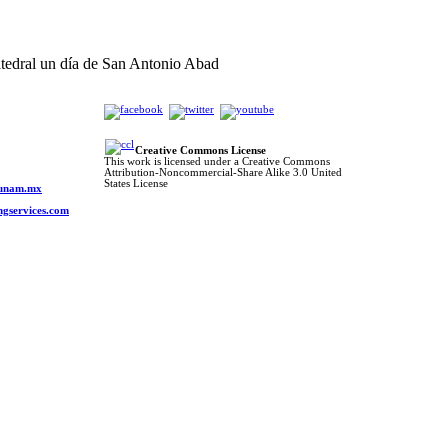
tedral un día de San Antonio Abad
Creative Commons License
This work is licensed under a Creative Commons
Attribution-Noncommercial-Share Alike 3.0 United
o
States License
s.unam.mx
ngservices.com