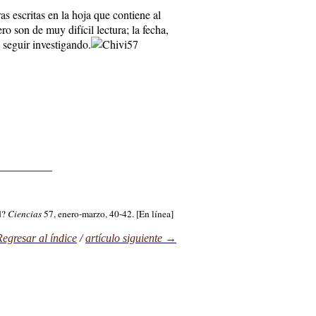
 escritas en la hoja que contiene al
o son de muy difícil lectura; la fecha,
 seguir investigando.
__________
d?
Ciencias
57, enero-marzo, 40-42. [En línea]
egresar al índice
/
artículo sig
uiente →