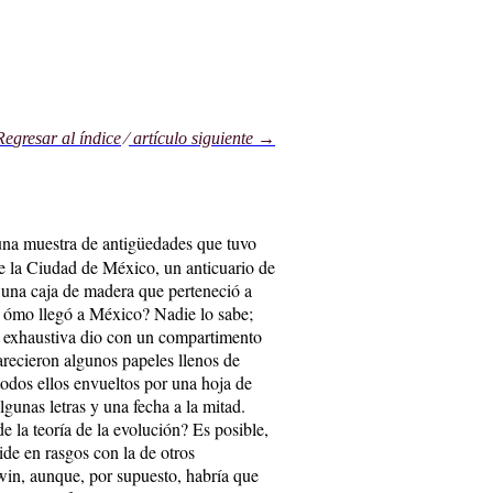
Re
gresa
r al índice
⁄
artículo sig
uie
nte →
una muestra de antigüedades que tuvo
e la Ciudad de México, un anticuario de
a una caja de madera que perteneció a
ómo llegó a México? Nadie lo sabe;
 exhaustiva dio con un
compartimento
arecieron algunos papeles llenos de
todos ellos envueltos por una hoja de
gunas letras y una fecha a la mitad.
de la teoría de la evolución? Es posible,
cide en rasgos con la de otros
in, aunque, por supuesto, habría que