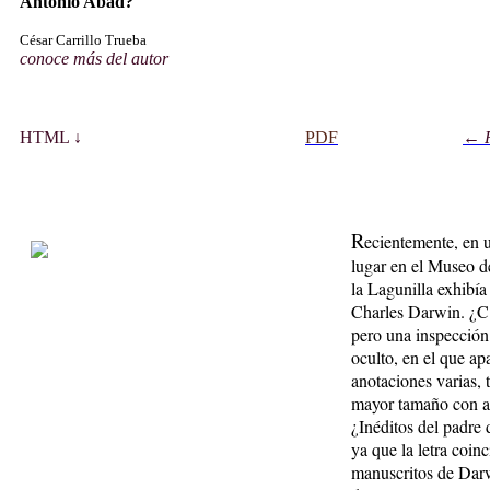
Antonio Abad?
César Carrillo Trueba
conoce más del autor
HT
M
L ↓
PDF
← 
R
ecientemente, en 
lugar en el Museo d
la Lagunilla exhibí
Charles Darwin. ¿C
pero una inspección
oculto, en el que ap
anotaciones varias, 
mayor tamaño con al
¿Inéditos del padre 
ya que la letra coin
manuscritos de Darw