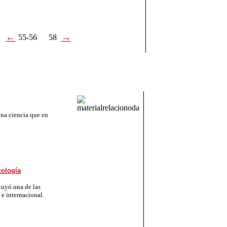
←
→
55-56
58
una ciencia que en
cología
tuyó una de las
 e internacional.