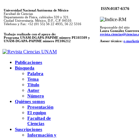
ISSN:0187-6376
Universidad Nacional Autónoma de México
Facultad de Ciencias
Departamento de Física, cubículos 320 y 321.
Ciudad Universitaria. México, D.F., C.P. 04510.
Télefono y Fax: +52 (01 55) 56 22 4935, 56 22 5316
Responsable del sitio
Laura González Guerrer
Trabajo realizado con el apoyo de:
revista.ciencias@ciencia
Programa UNAM-DGAPA-PAPIME número PE103509 y
UNAM-DGAPA-PAPIME
número PE106212
Asesor técnico:
e-marketi
Publicaciones
Búsqueda
Palabra
Tema
Titulo
Autor
Número
Quiénes somos
Presentación
El equipo
Facultad de
Ciencias
Suscripciones
Información y