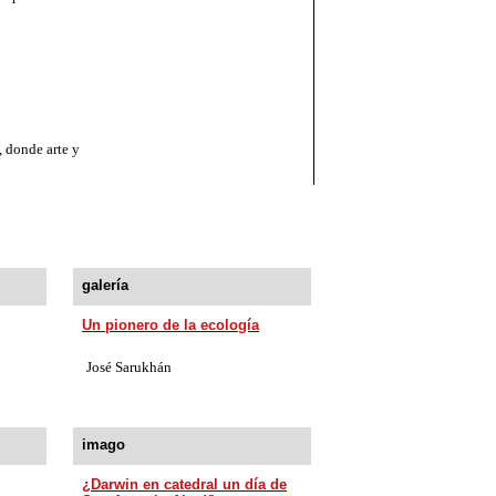
 donde arte y
galería
Un pionero de la ecología
José Sarukhán
imago
¿Darwin en catedral un día de