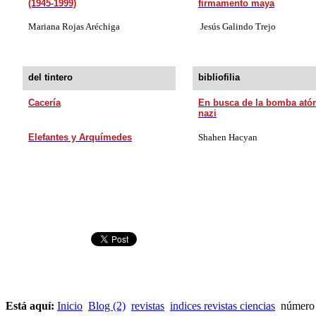
(1945-1999)
firmamento maya
Mariana Rojas Aréchiga
Jesús Galindo Trejo
del tintero
bibliofilia
Cacería
En busca de la bomba ató
nazi
Elefantes y Arquímedes
Shahen Hacyan
Está aquí:
Inicio
Blog (2)
revistas
indices revistas ciencias
número 