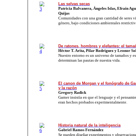
Las selvas secas
Patricia Balvanera, Ángeles Islas, Efraín Ag
Quijas
Comunidades con una gran cantidad de seres vi
género, bajo condiciones ambientales restrictiv
De ratones, hombres y elefantes: el tama
Héctor T. Arita, Pilar Rodríguez y Leonor Sol
Nuestro entorno es un universo de tamaños y es
determinan las pautas de nuestra vida.
El canon de Morgan y el fonógrafo de Gar
y la razón
Gregory Radick
Garner insistía en que el lenguaje y el pensam
eran hechos probados experimentalmente.
Historia natural de la inteligencia
Gabriel Ramos Fernández
Se pueden diseñar experimentos y observacione