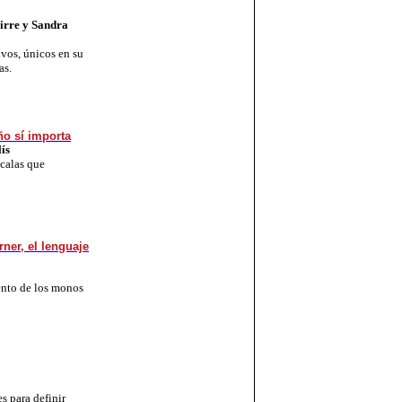
uirre y Sandra
vos, únicos en su
as.
ño sí importa
ís
calas que
ner, el lenguaje
iento de los monos
s para definir