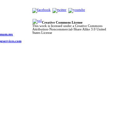
Creative Commons License
This work is licensed under a Creative Commons
Attribution-Noncommercial-Share Alike 3.0 United
o
States License
s.unam.mx
ngservices.com