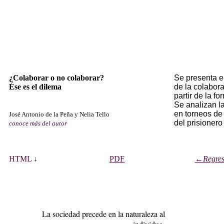
¿Colaborar o no colaborar?
Se presenta e
Ése es el dilema
de la colabor
partir de la f
Se analizan la
en torneos de
José Antonio de la Peña y Nelia Tello
del prisionero
c
onoce más de
l autor
HTML ↓
PDF
←Regresa
La sociedad precede en la naturaleza al