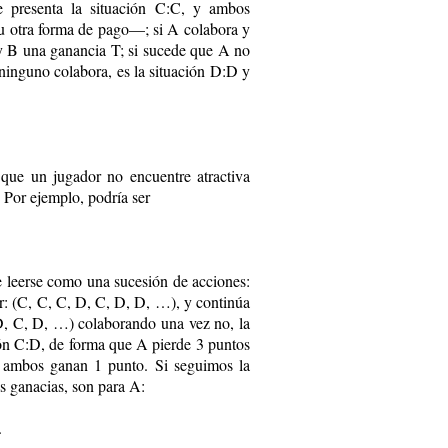
e presenta la situación C:C, y ambos
u otra forma de pago—; si A colabora y
y B una ganancia T; si sucede que A no
 ninguno colabora, es la situación D:D y
que un jugador no encuentre atractiva
. Por ejemplo, podría ser
de leerse como una sucesión de acciones:
r: (C, C, C, D, C, D, D, …), y continúa
 D, C, D, …) colaborando una vez no, la
ción C:D, de forma que A pierde 3 puntos
y ambos ganan 1 punto. Si seguimos la
s ganacias, son para A:
.