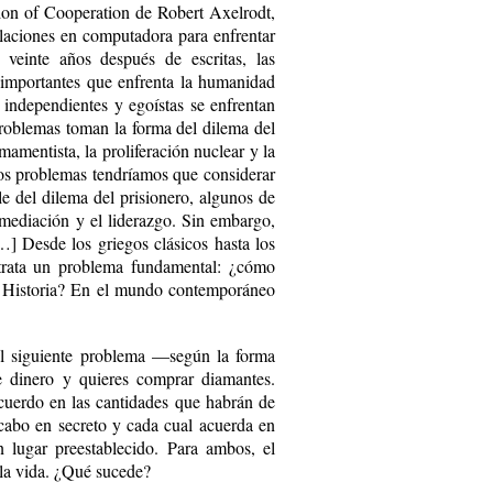
ion of Cooperation de Robert Axelrodt,
ulaciones en computadora para enfrentar
e veinte años después de escritas, las
 importantes que enfrenta la humanidad
 independientes y egoístas se enfrentan
problemas toman la forma del dilema del
mamentista, la proliferación nuclear y la
tos problemas tendríamos que considerar
e del dilema del prisionero, algunos de
a media­ción y el liderazgo. Sin embargo,
…] Desde los griegos clásicos hasta los
s trata un problema fundamental: ¿cómo
la Historia? En el mundo contemporáneo
 al siguiente problema —según la forma
e dinero y quieres comprar diamantes.
cuerdo en las cantidades que habrán de
 cabo en secreto y cada cual acuerda en
 lugar preestablecido. Para ambos, el
 la vida. ¿Qué sucede?