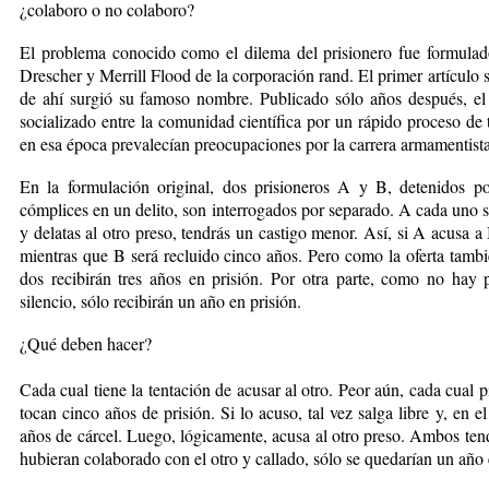
¿colaboro o no colaboro?
El problema conocido como el dilema del prisionero fue formula
Drescher y Merrill Flood de la corporación rand. El primer artículo 
de ahí surgió su famoso nombre. Publicado sólo años después, el
socializado entre la comunidad científica por un rápido proceso de
en esa época prevalecían preocupaciones por la carrera armamentista 
En la formulación original, dos prisioneros A y B, detenidos p
cómplices en un delito, son interrogados por separado. A cada uno se 
y delatas al otro preso, tendrás un castigo menor. Así, si A acusa a 
mientras que B será recluido cinco años. Pero como la oferta tambi
dos recibirán tres años en prisión. Por otra parte, como no hay
silencio, sólo recibirán un año en prisión.
¿Qué deben hacer?
Cada cual tiene la tentación de acusar al otro. Peor aún, cada cual pi
tocan cinco años de prisión. Si lo acuso, tal vez salga libre y, en e
años de cárcel. Luego, lógicamente, acusa al otro preso. Ambos tendr
hubieran colaborado con el otro y callado, sólo se quedarían un año