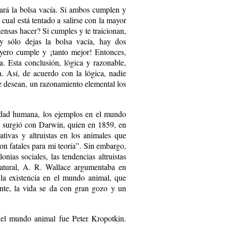
a­rá la bolsa vacía. Si ambos cumplen y
 cual está tentado a salirse con la mayor
ensas hacer? Si cumples y te traicionan,
y sólo dejas la bolsa vacía, hay dos
joyero cumple y ¡tanto mejor! Entonces,
a. Esta conclusión, lógica y razonable,
a. Así, de acuerdo con la lógica, nadie
e desean, un razonamiento elemental los
edad humana, los ejemplos en el mundo
s surgió con Darwin, quien en 1859, en
tivas y altruistas en los animales que
ron fatales para mi teoría”. Sin embargo,
onias sociales, las tendencias altruistas
natural, A. R. Wallace argumentaba en
la existencia en el mundo animal, que
ente, la vida se da con gran gozo y un
del mundo animal fue Peter Kropotkin.