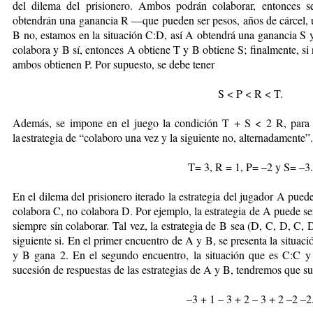
del dilema del prisionero. Ambos podrán colaborar, entonces s
obtendrán una ganancia R —que pueden ser pesos, años de cárcel, 
B no, estamos en la situación C:D, así A obtendrá una ganancia S 
colabora y B sí, entonces A obtiene T y B obtiene S; finalmente, si
ambos obtienen P. Por supuesto, se debe tener
S < P < R < T.
Además, se impone en el juego la condición T + S < 2 R, para 
la estrategia de “colaboro una vez y la siguiente no, alternadamente”
T= 3, R = 1, P= –2 y S= –3.
En el dilema del prisionero iterado la estrategia del jugador A pue
colabora C, no colabora D. Por ejemplo, la estrategia de A puede se
siempre sin colaborar. Tal vez, la estrategia de B sea (D, C, D, C,
siguiente si. En el primer encuentro de A y B, se presenta la situa
y B gana 2. En el segundo encuentro, la situación que es C:C 
sucesión de respuestas de las estrategias de A y B, tendremos que su
–3 + 1 – 3 + 2 – 3 + 2 –2 –2