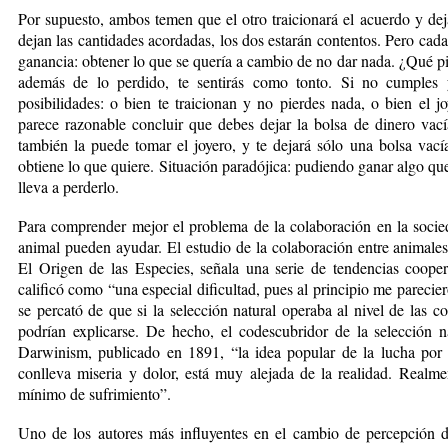
Por supuesto, ambos temen que el otro traicionará el acuerdo y dej
dejan las cantidades acordadas, los dos estarán contentos. Pero cada
ganancia: obtener lo que se quería a cambio de no dar nada. ¿Qué pi
además de lo perdido, te sentirás como tonto. Si no cumples 
posibilidades: o bien te traicionan y no pierdes nada, o bien el 
parece razonable concluir que debes dejar la bolsa de dinero vací
también la puede tomar el joyero, y te dejará sólo una bolsa vací
obtiene lo que quiere. Situación paradójica: pudiendo ganar algo qu
lleva a perderlo.
Para comprender mejor el problema de la colaboración en la soci
animal pueden ayudar. El estudio de la colaboración entre animale
El Origen de las Especies, señala una serie de tendencias coopera
calificó como “una especial dificultad, pues al principio me parecie
se percató de que si la selección natural operaba al nivel de las col
podrían explicarse. De hecho, el codescubridor de la selección 
Darwinism, publicado en 1891, “la idea popular de la lucha por 
conlleva miseria y dolor, está muy alejada de la realidad. Realm
mínimo de sufrimiento”.
Uno de los autores más influyentes en el cambio de percepción 