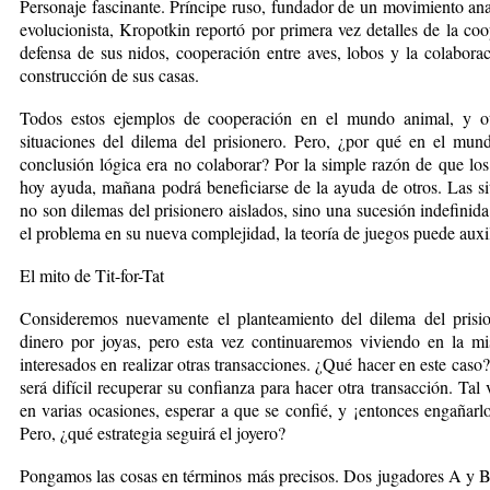
Personaje fascinante. Príncipe ruso, fundador de un movimiento an
evolucionista, Kropotkin reportó por primera vez detalles de la co
defensa de sus nidos, cooperación en­tre aves, lobos y la colaborac
construcción de sus casas.
Todos estos ejemplos de cooperación en el mundo animal, y ot
situaciones del dilema del prisionero. Pero, ¿por qué en el mun
conclusión lógica era no colaborar? Por la simple razón de que los
hoy ayuda, mañana podrá beneficiarse de la ayuda de otros. Las si
no son dilemas del prisionero aislados, sino una sucesión indefinida
el problema en su nueva complejidad, la teoría de juegos puede auxi
El mito de Tit-for-Tat
Consideremos nuevamente el planteamiento del dilema del prisi
dinero por joyas, pero esta vez continuaremos viviendo en la m
interesados en realizar otras transacciones. ¿Qué hacer en este caso
será difícil recuperar su confianza para hacer otra transacción. Tal
en varias ocasiones, esperar a que se confié, y ¡entonces engañarlo
Pero, ¿qué estra­tegia seguirá el joyero?
Pongamos las cosas en términos más precisos. Dos jugadores A y B 