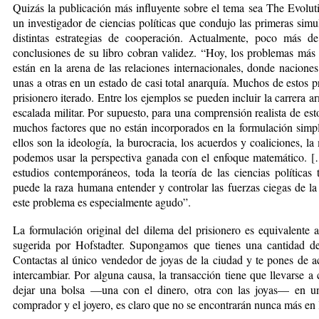
Quizás la publicación más influyente sobre el tema sea The Evolut
un investigador de ciencias políticas que condujo las primeras sim
distin­tas estrategias de cooperación. Actual­mente, poco más d
conclusiones de su libro cobran validez. “Hoy, los problemas más
están en la arena de las relaciones internacionales, donde naciones
unas a otras en un estado de casi total anarquía. Muchos de estos 
prisionero iterado. Entre los ejemplos se pueden incluir la carrera ar
escalada militar. Por supuesto, para una comprensión realista de es
muchos factores que no están incorporados en la formulación simpl
ellos son la ideología, la burocracia, los acuerdos y coaliciones, l
po­de­mos usar la perspectiva ganada con el enfoque matemático. [
estudios contemporáneos, toda la teoría de las ciencias política
puede la raza humana entender y controlar las fuerzas ciegas de 
este problema es especialmente agudo”.
La formulación original del dilema del prisionero es equivalente
sugerida por Hofstadter. Supongamos que tienes una cantidad d
Contactas al único vendedor de joyas de la ciudad y te pones de a
intercambiar. Por alguna causa, la transacción tiene que llevarse a
dejar una bolsa —una con el dinero, otra con las joyas— en un
comprador y el joyero, es claro que no se encontrarán nunca más en