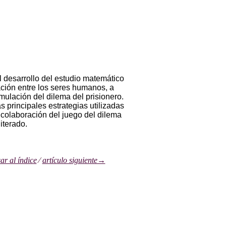
l desarrollo del estudio matemático
ación entre los seres humanos, a
ormulación del dilema del prisionero.
s principales estrategias utilizadas
 colaboración del juego del dilema
 iterado.
r al índice
⁄
artículo siguiente→