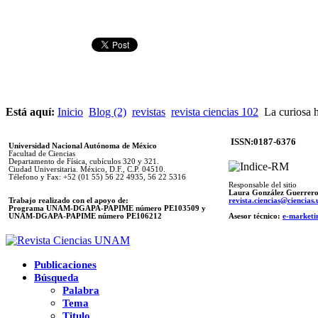
Está aquí:
Inicio
Blog (2)
revistas
revista ciencias 102
La curiosa h
ISSN:0187-6376
Universidad Nacional Autónoma de México
Facultad de Ciencias
Departamento de Física, cubículos 320 y 321.
Ciudad Universitaria. México, D.F., C.P. 04510.
Télefono y Fax: +52 (01 55) 56 22 4935, 56 22 5316
Responsable del sitio
Laura González Guerrer
Trabajo realizado con el apoyo de:
revista.ciencias@ciencia
Programa UNAM-DGAPA-PAPIME número PE103509 y
UNAM-DGAPA-PAPIME
número PE106212
Asesor técnico:
e-marketi
Publicaciones
Búsqueda
Palabra
Tema
Titulo